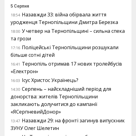
5 Серпня
Назавжди 33: війна обірвала життя
18:54
уродженця Тернопільщини Дмитра Березка
У четвер на Тернопільщині – сильна спека
18:00
та грози
Поліцейські Тернопільщини розшукали
17:16
більше сотні дітей
Тернопіль отримав 17 нових тролейбусів
16:41
«Електрон»
Ісус Христос Українець?
16:03
Серпень – найскладніший період для
14:30
донорства: жителів Тернопільщини
закликають долучитися до кампанії
«ЯСерпневийДонор»
Назавжди 29: на фронті загинув випускник
13:47
ЗУНУ Олег Шелетин