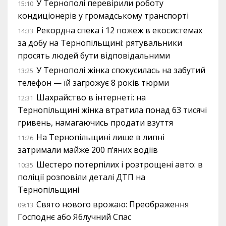
У Тернополі перевірили роботу
15:10
кондиціонерів у громадському транспорті
Рекордна спека і 12 пожеж в екосистемах
14:33
за добу на Тернопільщині: рятувальники
просять людей бути відповідальними
У Тернополі жінка спокусилась на забутий
13:25
телефон — їй загрожує 8 років тюрми
Шахрайство в інтернеті: на
12:31
Тернопільщині жінка втратила понад 63 тисячі
гривень, намагаючись продати взуття
На Тернопільщині лише в липні
11:26
затримали майже 200 п’яних водіїв
Шестеро потерпілих і розтрощені авто: в
10:35
поліції розповіли деталі ДТП на
Тернопільщині
Свято нового врожаю: Преображення
09:13
Господнє або Яблучний Спас