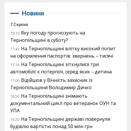
Новини
7 Серпня
Яку погоду прогнозують на
18:10
Тернопільщині в суботу?
На Тернопільщині влітку високий попит
17:41
на оформлення паспортів: звернень – тисячі
На Тернопільщині зіткнулися три
17:14
автомобілі: є потерпілі, серед яких – дитина
Відійшов у Вічність захисник із
17:00
Тернопільщини Володимир Дичко
На Тернопільщині знімають
16:56
документальний цикл про ветеранок ОУН та
УПА
На Тернопільщині державі повернули
16:20
будівлю вартістю понад 50 млн грн