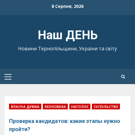
Skip
8 Серпня, 2026
to
content
Наш ДЕНЬ
Новини Тернопільщини, України та світу
Primary
Menu
ВЛАСНА ДУМКА
ЕКОНОМІКА
НАГОЛОС
СУСПІЛЬСТВО
Проверка кандидатов: какие этапы нужно
пройти?