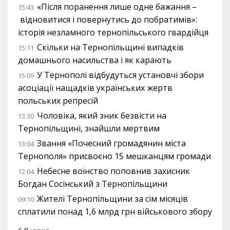
«Після поранення лише одне бажання –
15:43
відновитися і повернутись до побратимів»:
історія незламного тернопільського гвардійця
Скільки на Тернопільщині випадків
15:11
домашнього насильства і як карають
У Тернополі відбудуться установчі збори
15:09
асоціації нащадків українських жертв
польських репресій
Чоловіка, який зник безвісти на
13:30
Тернопільщині, знайшли мертвим
Звання «Почесний громадянин міста
13:04
Тернополя» присвоєно 15 мешканцям громади
Небесне воїнство поповнив захисник
12:04
Богдан Сосінський з Тернопільщини
Жителі Тернопільщини за сім місяців
09:10
сплатили понад 1,6 млрд грн військового збору