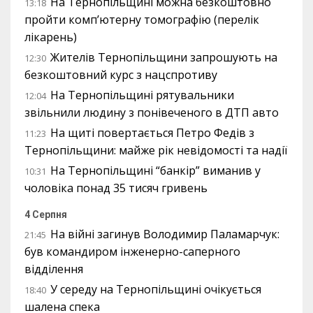
На Тернопільщині можна безкоштовно
13:18
пройти комп’ютерну томографію (перелік
лікарень)
Жителів Тернопільщини запрошують на
12:30
безкоштовний курс з нацспротиву
На Тернопільщині рятувальники
12:04
звільнили людину з понівеченого в ДТП авто
На щиті повертається Петро Федів з
11:23
Тернопільщини: майже рік невідомості та надії
На Тернопільщині “банкір” виманив у
10:31
чоловіка понад 35 тисяч гривень
4 Серпня
На війні загинув Володимир Паламарчук:
21:45
був командиром інженерно-саперного
відділення
У середу на Тернопільщині очікується
18:40
шалена спека