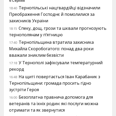
6 Серпня
Тернопільські нацгвардійці відзначили
18:40
Преображення Господнє й помолилися за
захисників України
Спеку, дощ, грози та шквали прогнозують
18:15
тернополянам у п’ятницю
Тернопільщина втратила захисника
17:40
Михайла Скоробогатого: понад два роки
вважали зниклим безвісти
У Тернополі зафіксували температурний
17:18
рекорд
На щиті повертається Іван Карабаник з
16:48
Тернопільщини: громада просить гідно
зустріти Героя
Безоплатна правнича допомога для
16:00
ветеранів та їхніх родин: які послуги можна
отримати та як звернутися