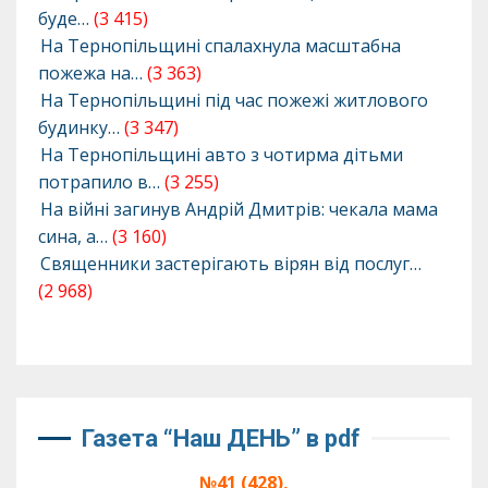
буде…
(3 415)
На Тернопільщині спалахнула масштабна
пожежа на…
(3 363)
На Тернопільщині під час пожежі житлового
будинку…
(3 347)
На Тернопільщині авто з чотирма дітьми
потрапило в…
(3 255)
На війні загинув Андрій Дмитрів: чекала мама
сина, а…
(3 160)
Священники застерігають вірян від послуг…
(2 968)
Газета “Наш ДЕНЬ” в pdf
№41 (428),