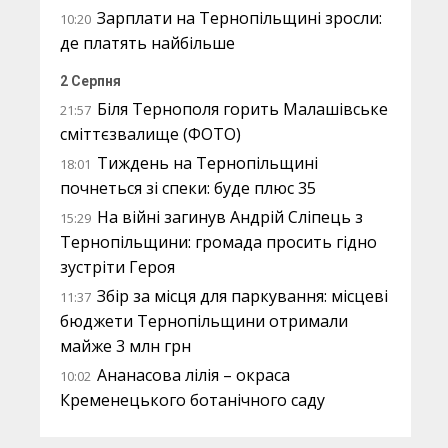
Зарплати на Тернопільщині зросли:
10:20
де платять найбільше
2 Серпня
Біля Тернополя горить Малашівське
21:57
сміттєзвалище (ФОТО)
Тиждень на Тернопільщині
18:01
почнеться зі спеки: буде плюс 35
На війні загинув Андрій Сліпець з
15:29
Тернопільщини: громада просить гідно
зустріти Героя
Збір за місця для паркування: місцеві
11:37
бюджети Тернопільщини отримали
майже 3 млн грн
Ананасова лілія – окраса
10:02
Кременецького ботанічного саду