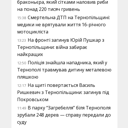
браконьєра, який сітками наловив риби
на понад 220 тисяч гривень
Смертельна ДТП на Тернопільщині:
15:38
медики не врятували життя 16-річного
мотоцикліста
На фронті загинув Юрій Пушкар з
13:23
Тернопільщини: війна забирає
найкращих
Поліція знайшла нападника, який у
12:50
Тернополі травмував дитину металевою
пляшкою
На щиті повертається Василь
12:17
Ришкевич з Тернопільщини: загинув під
Покровськом
В парку “Загребелля” біля Тернополя
11:49
зрубали 248 дерев — справу передали до
суду