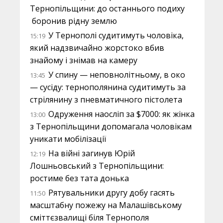
Тернопільщини: до останнього подиху
боронив рідну землю
У Тернополі судитимуть чоловіка,
15:19
який надзвичайно жорстоко вбив
знайому і знімав на камеру
У спину — неповнолітньому, в око
13:45
— сусіду: тернополянина судитимуть за
стрілянину з пневматичного пістолета
Одруження наосліп за $7000: як жінка
13:00
з Тернопільщини допомагала чоловікам
уникати мобілізації
На війні загинув Юрій
12:19
Лошньовський з Тернопільщини:
ростиме без тата донька
Рятувальники другу добу гасять
11:50
масштабну пожежу на Малашівському
сміттєзвалищі біля Тернополя