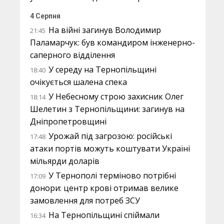
4 Серпня
На війні загинув Володимир
21:45
Паламарчук: був командиром інженерно-
саперного відділення
У середу на Тернопільщині
18:40
очікується шалена спека
У Небесному строю захисник Олег
18:14
Шелетин з Тернопільщини: загинув на
Дніпропетровщині
Урожай під загрозою: російські
17:48
атаки портів можуть коштувати Україні
мільярди доларів
У Тернополі терміново потрібні
17:09
донори: центр крові отримав велике
замовлення для потреб ЗСУ
На Тернопільщині спіймали
16:34