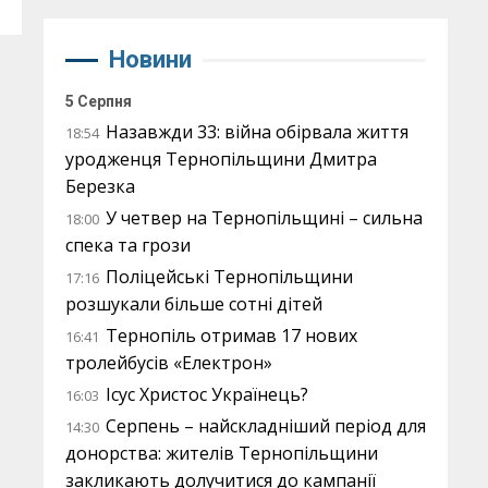
Новини
5 Серпня
Назавжди 33: війна обірвала життя
18:54
уродженця Тернопільщини Дмитра
Березка
У четвер на Тернопільщині – сильна
18:00
спека та грози
Поліцейські Тернопільщини
17:16
розшукали більше сотні дітей
Тернопіль отримав 17 нових
16:41
тролейбусів «Електрон»
Ісус Христос Українець?
16:03
Серпень – найскладніший період для
14:30
донорства: жителів Тернопільщини
закликають долучитися до кампанії