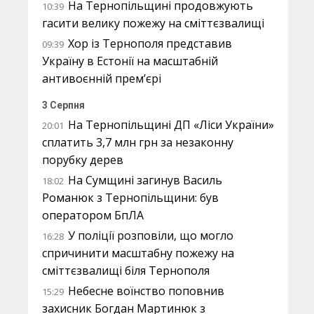
На Тернопільщині продовжують
10:39
гасити велику пожежу на сміттєзвалищі
Хор із Тернополя представив
09:39
Україну в Естонії на масштабній
антивоєнній прем’єрі
3 Серпня
На Тернопільщині ДП «Ліси України»
20:01
сплатить 3,7 млн грн за незаконну
порубку дерев
На Сумщині загинув Василь
18:02
Романюк з Тернопільщини: був
оператором БпЛА
У поліції розповіли, що могло
16:28
спричинити масштабну пожежу на
сміттєзвалищі біля Тернополя
Небесне воїнство поповнив
15:29
захисник Богдан Мартинюк з