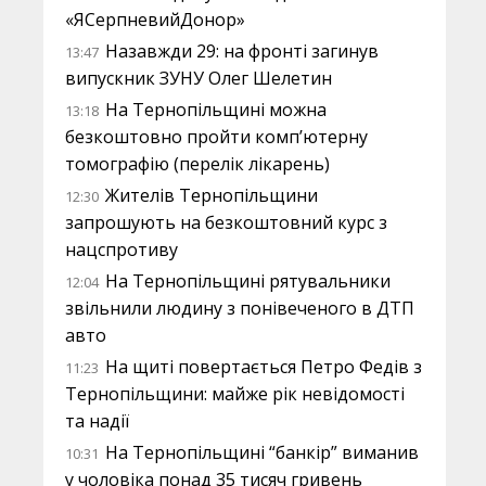
«ЯСерпневийДонор»
Назавжди 29: на фронті загинув
13:47
випускник ЗУНУ Олег Шелетин
На Тернопільщині можна
13:18
безкоштовно пройти комп’ютерну
томографію (перелік лікарень)
Жителів Тернопільщини
12:30
запрошують на безкоштовний курс з
нацспротиву
На Тернопільщині рятувальники
12:04
звільнили людину з понівеченого в ДТП
авто
На щиті повертається Петро Федів з
11:23
Тернопільщини: майже рік невідомості
та надії
На Тернопільщині “банкір” виманив
10:31
у чоловіка понад 35 тисяч гривень