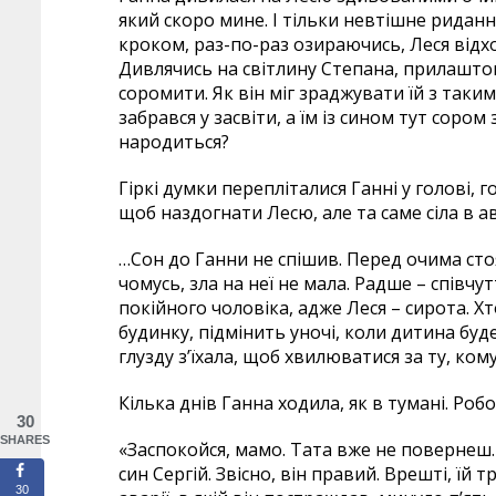
який скоро мине. І тільки невтішне ридання
кроком, раз-по-раз озираючись, Леся відход
Дивлячись на світлину Степана, прилаштова
соромити. Як він міг зраджувати їй з таки
забрався у засвіти, а їм із сином тут сор
народиться?
Гіркі думки перепліталися Ганні у голові, 
щоб наздогнати Лесю, але та саме сіла в ав
…Сон до Ганни не спішив. Перед очима стоя
чомусь, зла на неї не мала. Радше – співч
покійного чоловіка, адже Леся – сирота. Х
будинку, підмінить уночі, коли дитина буде
глузду з’їхала, щоб хвилюватися за ту, кому
Кілька днів Ганна ходила, як в тумані. Робо
30
SHARES
«Заспокойся, мамо. Тата вже не повернеш. 
син Сергій. Звісно, він правий. Врешті, їй 
30