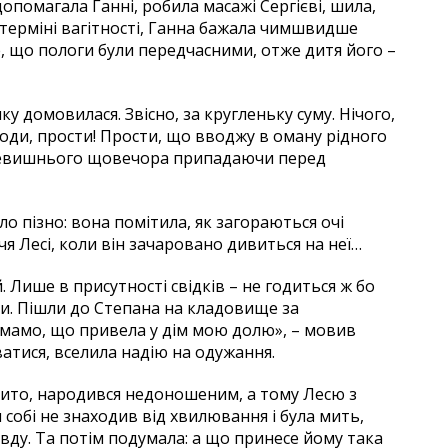
допомагала Ганні, робила масажі Сергієві, шила,
 терміні вагітності, Ганна бажала чимшвидше
те, що пологи були передчасними, отже дитя його –
у домовилася. Звісно, за кругленьку суму. Нічого,
поди, прости! Прости, що вводжу в оману рідного
 Всевишнього щовечора припадаючи перед
ло пізно: вона помітила, як загораються очі
чя Лесі, коли він зачаровано дивиться на неї…
. Лише в присутності свідків – не годиться ж бо
ти. Пішли до Степана на кладовище за
 мамо, що привела у дім мою долю», – мовив
ватися, вселила надію на одужання.
бито, народився недоношеним, а тому Лесю з
 собі не знаходив від хвилювання і була мить,
авду. Та потім подумала: а що принесе йому така