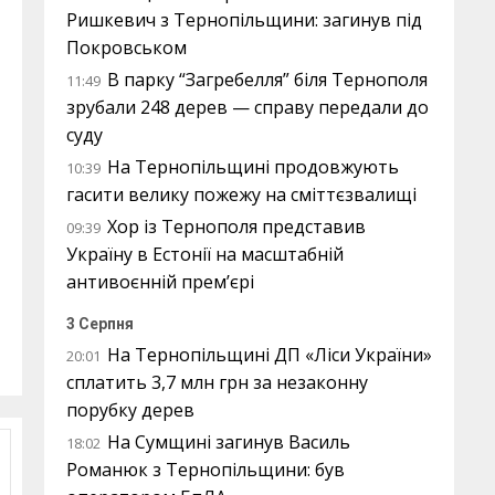
Ришкевич з Тернопільщини: загинув під
Покровськом
В парку “Загребелля” біля Тернополя
11:49
зрубали 248 дерев — справу передали до
суду
На Тернопільщині продовжують
10:39
гасити велику пожежу на сміттєзвалищі
Хор із Тернополя представив
09:39
Україну в Естонії на масштабній
антивоєнній прем’єрі
3 Серпня
На Тернопільщині ДП «Ліси України»
20:01
сплатить 3,7 млн грн за незаконну
порубку дерев
На Сумщині загинув Василь
18:02
Романюк з Тернопільщини: був