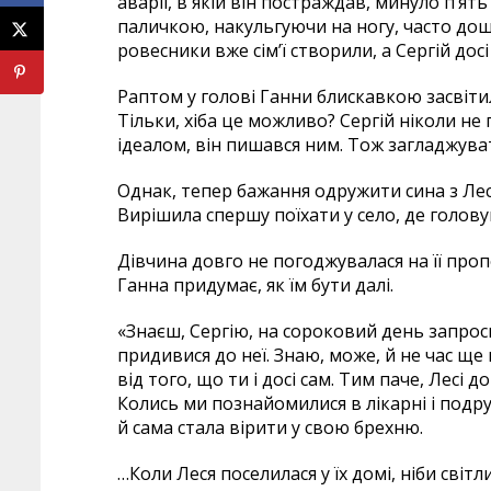
аварії, в якій він постраждав, минуло п’ять р
паличкою, накульгуючи на ногу, часто дош
ровесники вже сім’ї створили, а Сергій досі
Раптом у голові Ганни блискавкою засвітил
Тільки, хіба це можливо? Сергій ніколи не
ідеалом, він пишався ним. Тож загладжуват
Однак, тепер бажання одружити сина з Лесе
Вирішила спершу поїхати у село, де голову
Дівчина довго не погоджувалася на її про
Ганна придумає, як їм бути далі.
«Знаєш, Сергію, на сороковий день запрос
придивися до неї. Знаю, може, й не час щ
від того, що ти і досі сам. Тим паче, Лесі д
Колись ми познайомилися в лікарні і подр
й сама стала вірити у свою брехню.
…Коли Леся поселилася у їх домі, ніби сві