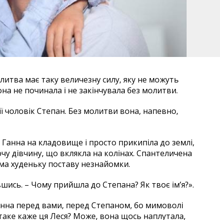
итва має таку величезну силу, яку не можуть
она не починала і не закінчувала без молитви.
її чоловік Степан. Без молитви вона, напевно,
а Ганна на кладовище і просто прикипіла до землі,
чу дівчину, що вклякла на колінах. Спантеличена
има худеньку поставу незнайомки.
шись. – Чому прийшла до Степана? Як твоє ім’я?».
винна перед вами, перед Степаном, бо мимоволі
о таке каже ця Леся? Може, вона щось наплутала,