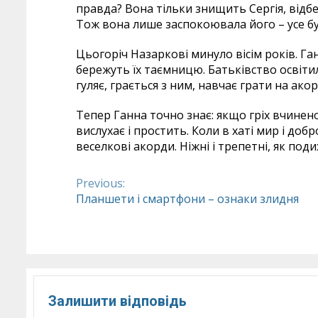
правда? Вона тільки знищить Сергія, відбе
Тож вона лише заспокоювала його – усе буд
Цьогоріч Назаркові минуло вісім років. Га
бережуть їх таємницю. Батьківство освітило
гуляє, грається з ним, навчає грати на акор
Тепер Ганна точно знає: якщо гріх вчинен
вислухає і простить. Коли в хаті мир і до
веселкові акорди. Ніжні і трепетні, як под
Previous:
Continue
Планшети і смартфони – ознаки злидня
Reading
Залишити відповідь