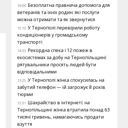
Безоплатна правнича допомога для
16:00
ветеранів та їхніх родин: які послуги
можна отримати та як звернутися
У Тернополі перевірили роботу
15:10
кондиціонерів у громадському
транспорті
Рекордна спека і 12 пожеж в
14:33
екосистемах за добу на Тернопільщині:
рятувальники просять людей бути
відповідальними
У Тернополі жінка спокусилась на
13:25
забутий телефон — їй загрожує 8 років
тюрми
Шахрайство в інтернеті: на
12:31
Тернопільщині жінка втратила понад 63
тисячі гривень, намагаючись продати
взуття