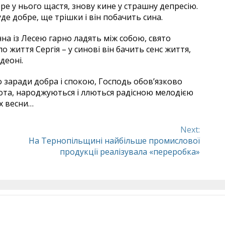
ре у нього щастя, знову кине у страшну депресію.
е добре, ще трішки і він побачить сина.
нна із Лесею гарно ладять між собою, свято
 життя Сергія – у синові він бачить сенс життя,
деоні.
о заради добра і спокою, Господь обов’язково
брота, народжуються і ллються радісною мелодією
их весни…
Next:
На Тернопільщині найбільше промислової
продукції реалізувала «переробка»