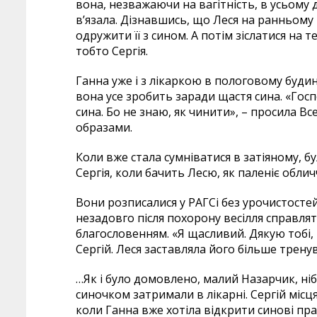
вона, незважаючи на вагітність, в усьому 
в’язала. Дізнавшись, що Леся на ранньому
одружити її з сином. А потім зіслатися на 
тобто Сергія.
Ганна уже і з лікаркою в пологовому будинк
вона усе зробить заради щастя сина. «Гос
сина. Бо не знаю, як чинити», – просила
образами.
Коли вже стала сумніватися в затіяному, бу
Сергія, коли бачить Лесю, як паленіє облич
Вони розписалися у РАГСі без урочистостей
незадовго після похорону весілля справля
благословенням. «Я щасливий. Дякую тобі,
Сергій. Леся заставляла його більше трену
…Як і було домовлено, малий Назарчик, ні
синочком затримали в лікарні. Сергій місця
коли Ганна вже хотіла відкрити синові пр