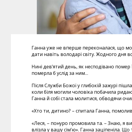
Ганна уже не вперше переконалася, що мол
дати навіть володарі світу. Жодного дня в
Нині дев’ятий день, як несподівано помер 
померла б услід за ним…
Після Служби Божої у глибокій зажурі пішл
коли біля могили чоловіка побачила ридаю
Ганна й собі стала молитися, обводячи оч
«Хто ти, дитино? – спитала Ганна, помолив
«Леся, – понуро промовила та. – Знаю, я 
влізла у вашу сім’ю». Ганна заціпеніла. Щ