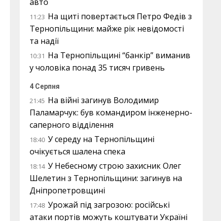
авто
На щиті повертається Петро Федів з
11:23
Тернопільщини: майже рік невідомості
та надії
На Тернопільщині “банкір” виманив
10:31
у чоловіка понад 35 тисяч гривень
4 Серпня
На війні загинув Володимир
21:45
Паламарчук: був командиром інженерно-
саперного відділення
У середу на Тернопільщині
18:40
очікується шалена спека
У Небесному строю захисник Олег
18:14
Шелетин з Тернопільщини: загинув на
Дніпропетровщині
Урожай під загрозою: російські
17:48
атаки портів можуть коштувати Україні