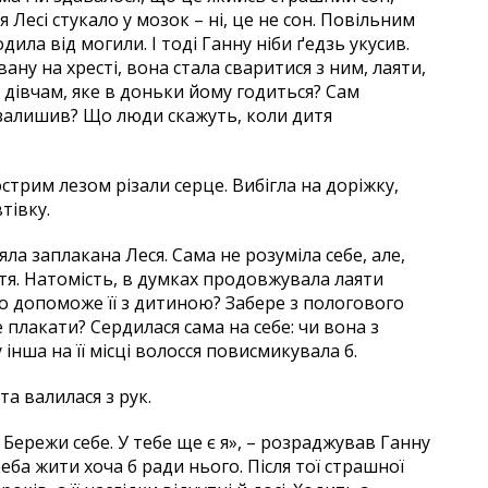
 Лесі стукало у мозок – ні, це не сон. Повільним
ила від могили. І тоді Ганну ніби ґедзь укусив.
ну на хресті, вона стала сваритися з ним, лаяти,
м дівчам, яке в доньки йому годиться? Сам
ом залишив? Що люди скажуть, коли дитя
гострим лезом різали серце. Вибігла на доріжку,
тівку.
ла заплакана Леся. Сама не розуміла себе, але,
уття. Натомість, в думках продовжувала лаяти
то допоможе її з дитиною? Забере з пологового
 плакати? Сердилася сама на себе: чи вона з
 інша на її місці волосся повисмикувала б.
та валилася з рук.
Бережи себе. У тебе ще є я», – розраджував Ганну
треба жити хоча б ради нього. Після тої страшної