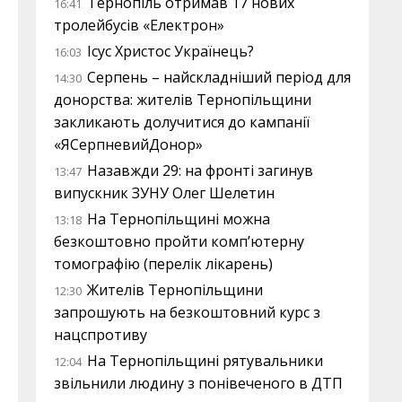
Тернопіль отримав 17 нових
16:41
тролейбусів «Електрон»
Ісус Христос Українець?
16:03
Серпень – найскладніший період для
14:30
донорства: жителів Тернопільщини
закликають долучитися до кампанії
«ЯСерпневийДонор»
Назавжди 29: на фронті загинув
13:47
випускник ЗУНУ Олег Шелетин
На Тернопільщині можна
13:18
безкоштовно пройти комп’ютерну
томографію (перелік лікарень)
Жителів Тернопільщини
12:30
запрошують на безкоштовний курс з
нацспротиву
На Тернопільщині рятувальники
12:04
звільнили людину з понівеченого в ДТП