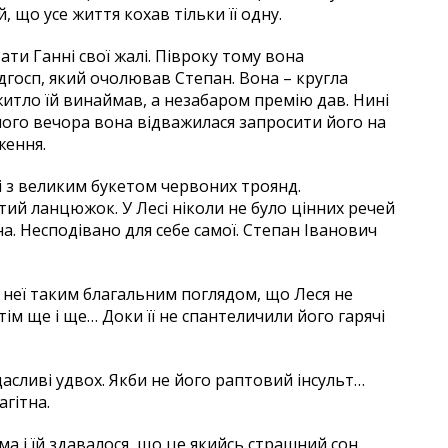
 що усе життя кохав тільки її одну.
ати Ганні свої жалі. Півроку тому вона
госп, який очолював Степан. Вона – кругла
житло їй винаймав, а незабаром премію дав. Нині
дного вечора вона відважилася запросити його на
ження.
ці з великим букетом червоних троянд.
ий ланцюжок. У Лесі ніколи не було цінних речей
на. Несподівано для себе самої. Степан Іванович
а неї таким благальним поглядом, що Леся не
тім ще і ще… Доки її не спантеличили його гарячі
щасливі удвох. Якби не його раптовий інсульт…
агітна.
 і їй здавалося, що це якийсь страшний сон,