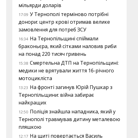
мільярди доларів
У Тернополі терміново потрібні
17:09
донори: центр крові отримав велике
замовлення для потреб ЗСУ
На Тернопільщині спіймали
16:34
браконьєра, який сітками наловив риби
на понад 220 тисяч гривень
Смертельна ДТП на Тернопільщині:
15:38
медики не врятували життя 16-річного
мотоцикліста
На фронті загинув Юрій Пушкар з
13:23
Тернопільщини: війна забирає
найкращих
Поліція знайшла нападника, який у
12:50
Тернополі травмував дитину металевою
пляшкою
На щиті повертається Василь
12:17