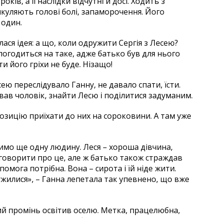
оків, а її наслідки відчутні й досі. Ходить з
куляють голові болі, запаморочення. Його
 один.
ася ідея: а що, коли одружити Сергія з Лесею?
 погодиться на таке, адже батько був для нього
и його гріхи не буде. Нізащо!
ю переслідувало Ганну, не давало спати, їсти.
вав чоловік, знайти Лесю і поділитися задуманим.
позицію приїхати до них на сороковини. А там уже
имо ще одну людину. Леся – хороша дівчина,
е говорити про це, але ж батько також страждав
опомога потрібна. Вона – сирота і їй ніде жити.
ужилися», – Ганна лепетала так упевнено, що вже
тлий промінь освітив оселю. Метка, працелюбна,