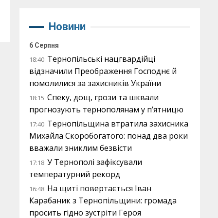
Новини
6 Серпня
Тернопільські нацгвардійці
18:40
відзначили Преображення Господнє й
помолилися за захисників України
Спеку, дощ, грози та шквали
18:15
прогнозують тернополянам у п’ятницю
Тернопільщина втратила захисника
17:40
Михайла Скоробогатого: понад два роки
вважали зниклим безвісти
У Тернополі зафіксували
17:18
температурний рекорд
На щиті повертається Іван
16:48
Карабаник з Тернопільщини: громада
просить гідно зустріти Героя