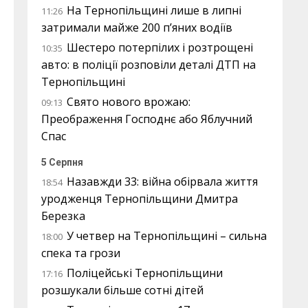
На Тернопільщині лише в липні
11:26
затримали майже 200 п’яних водіїв
Шестеро потерпілих і розтрощені
10:35
авто: в поліції розповіли деталі ДТП на
Тернопільщині
Свято нового врожаю:
09:13
Преображення Господнє або Яблучний
Спас
5 Серпня
Назавжди 33: війна обірвала життя
18:54
уродженця Тернопільщини Дмитра
Березка
У четвер на Тернопільщині – сильна
18:00
спека та грози
Поліцейські Тернопільщини
17:16
розшукали більше сотні дітей