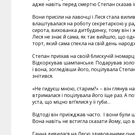
адже навіть перед смертю Степан сказав їй,
Вони присіли на лавочці і Леся стала вилив
влаштувалася на роботу секретаркою у рад
сирота, вихованка дитбудинку, тому він і 
Леся не знає й сама, як так вийшло, що о
торт, який сама спекла на свій день народ
Степан приїхав на своїй блискучій іномар
Відкоркував шампанське. Подарував золот
і вона, зогледівши його, поцілувала Степа
знітився.
«Не гидуєш мною, старим?» – він глянув н
втрималася і поцілувала його іще раз. А по
уста, що міцно вп’ялися у її губи…
Відтоді він приїжджав часто. І вони були 
Вона навіть не встигла сказати йому, що в
Ганна дивилася на Лесю здивованими очима