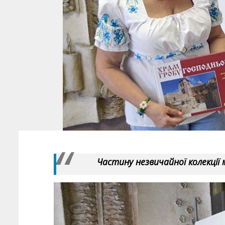
Частину незвичайної колекції