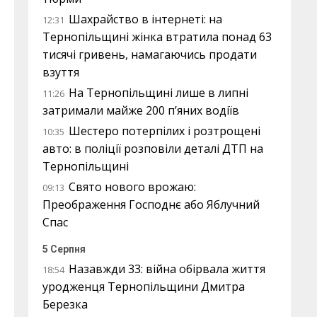
Шахрайство в інтернеті: на
12:31
Тернопільщині жінка втратила понад 63
тисячі гривень, намагаючись продати
взуття
На Тернопільщині лише в липні
11:26
затримали майже 200 п’яних водіїв
Шестеро потерпілих і розтрощені
10:35
авто: в поліції розповіли деталі ДТП на
Тернопільщині
Свято нового врожаю:
09:13
Преображення Господнє або Яблучний
Спас
5 Серпня
Назавжди 33: війна обірвала життя
18:54
уродженця Тернопільщини Дмитра
Березка