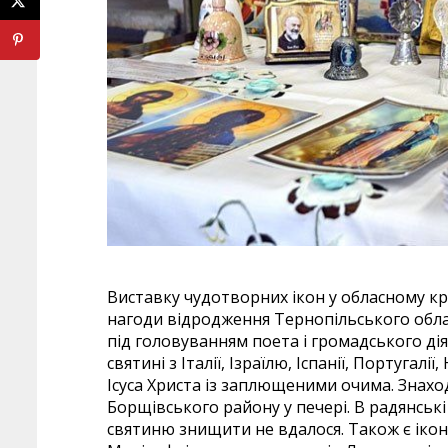
Виставку чудотворних ікон у обласному кр
нагоди відродження Тернопільського обла
під головуванням поета і громадського ді
святині з Італії, Ізраїлю, Іспанії, Португал
Ісуса Христа із заплющеними очима. Знаход
Борщівського району у печері. В радянські
святиню знищити не вдалося. Також є ікон