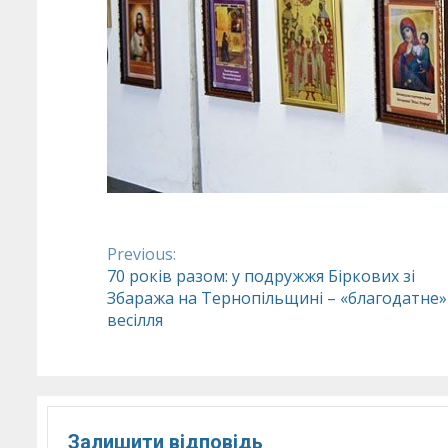
Previous:
Continue
70 років разом: у подружжя Біркових зі
Збаража на Тернопільщині – «благодатне»
Reading
весілля
Залишити відповідь