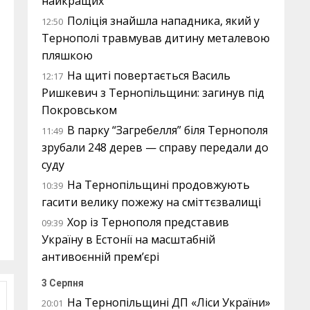
найкращих
Поліція знайшла нападника, який у
12:50
Тернополі травмував дитину металевою
пляшкою
На щиті повертається Василь
12:17
Ришкевич з Тернопільщини: загинув під
Покровськом
В парку “Загребелля” біля Тернополя
11:49
зрубали 248 дерев — справу передали до
суду
На Тернопільщині продовжують
10:39
гасити велику пожежу на сміттєзвалищі
Хор із Тернополя представив
09:39
Україну в Естонії на масштабній
антивоєнній прем’єрі
3 Серпня
На Тернопільщині ДП «Ліси України»
20:01