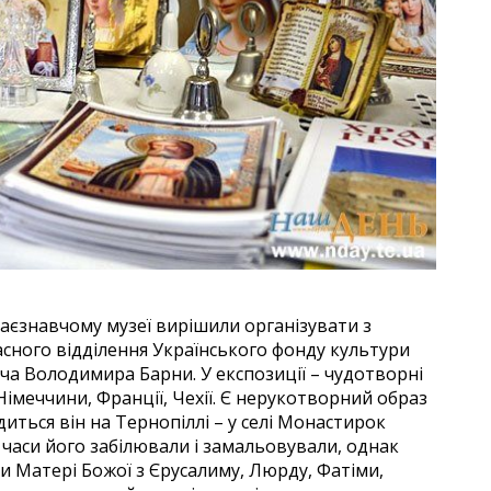
аєзнавчому музеї вирішили організувати з
сного відділення Українського фонду культури
яча Володимира Барни. У експозиції – чудотворні
ії, Німеччини, Франції, Чехії. Є нерукотворний образ
иться він на Тернопіллі – у селі Монастирок
 часи його забілювали і замальовували, однак
и Матері Божої з Єрусалиму, Люрду, Фатіми,