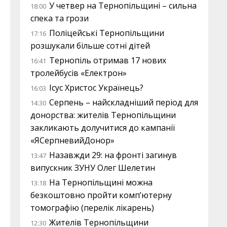
У четвер на Тернопільщині – сильна
18:00
спека та грози
Поліцейські Тернопільщини
17:16
розшукали більше сотні дітей
Тернопіль отримав 17 нових
16:41
тролейбусів «Електрон»
Ісус Христос Українець?
16:03
Серпень – найскладніший період для
14:30
донорства: жителів Тернопільщини
закликають долучитися до кампанії
«ЯСерпневийДонор»
Назавжди 29: на фронті загинув
13:47
випускник ЗУНУ Олег Шелетин
На Тернопільщині можна
13:18
безкоштовно пройти комп’ютерну
томографію (перелік лікарень)
Жителів Тернопільщини
12:30