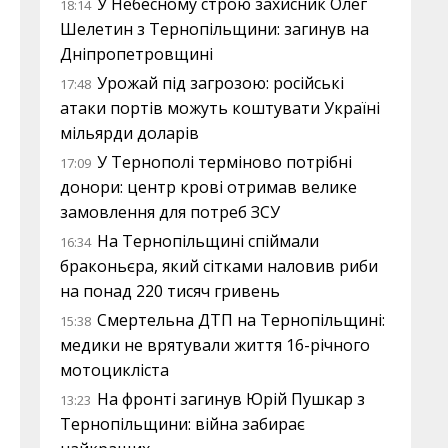
У Небесному строю захисник Олег
18:14
Шелетин з Тернопільщини: загинув на
Дніпропетровщині
Урожай під загрозою: російські
17:48
атаки портів можуть коштувати Україні
мільярди доларів
У Тернополі терміново потрібні
17:09
донори: центр крові отримав велике
замовлення для потреб ЗСУ
На Тернопільщині спіймали
16:34
браконьєра, який сітками наловив риби
на понад 220 тисяч гривень
Смертельна ДТП на Тернопільщині:
15:38
медики не врятували життя 16-річного
мотоцикліста
На фронті загинув Юрій Пушкар з
13:23
Тернопільщини: війна забирає