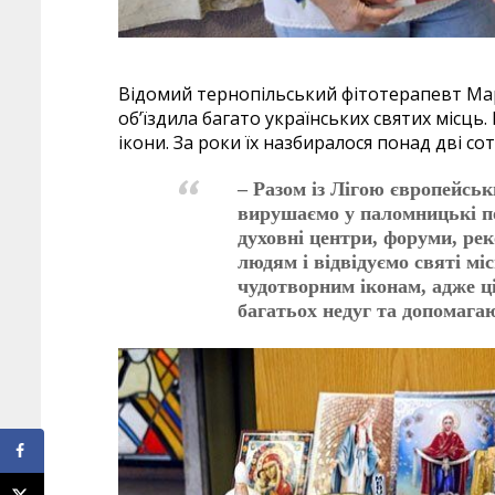
Відомий тернопільський фітотерапевт Марі
об’їздила багато українських святих місц
ікони. За роки їх назбиралося понад дві сот
– Разом із Лігою європейськ
вирушаємо у паломницькі пої
духовні центри, форуми, ре
людям і відвідуємо святі м
чудотворним іконам, адже ц
багатьох недуг та допомага