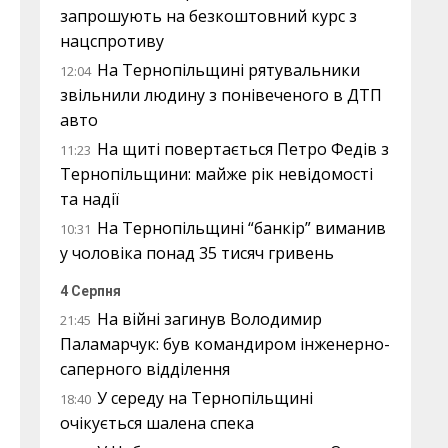
запрошують на безкоштовний курс з
нацспротиву
На Тернопільщині рятувальники
12:04
звільнили людину з понівеченого в ДТП
авто
На щиті повертається Петро Федів з
11:23
Тернопільщини: майже рік невідомості
та надії
На Тернопільщині “банкір” виманив
10:31
у чоловіка понад 35 тисяч гривень
4 Серпня
На війні загинув Володимир
21:45
Паламарчук: був командиром інженерно-
саперного відділення
У середу на Тернопільщині
18:40
очікується шалена спека