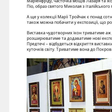
Маріенфріду, часточка мощів Лазаря та іко
Піо, образ святого Миколая з італійського 
А ще у колекції Марії Тройчак є понад сотн
також можна побачити у експозиції, що р
Виставка чудотворних ікон триватиме аж 
розширюватиме та додаватиме нові експона
Предтечі – відбудеться відкриття виставки
куточків світу. Триватиме вона до Покров