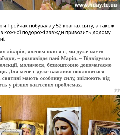
я Тройчак побувала у 52 країнах світу, а також
ь. Із кожної подорожі завжди привозить додому
ні.
их лікарів, членом якої я є, ми дуже часто
здки, – розповідає пані Марія. – Відвідуємо
колекції, молимося, безкоштовно допомагаємо
ісця. Для мене є дуже важливо поклонитися
і святині мають особливу силу, зцілюють від
ють у різних життєвих проблемах.