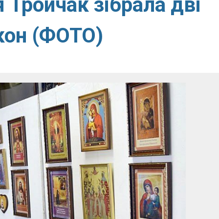
 Тройчак зібрала дві
ікон (ФОТО)