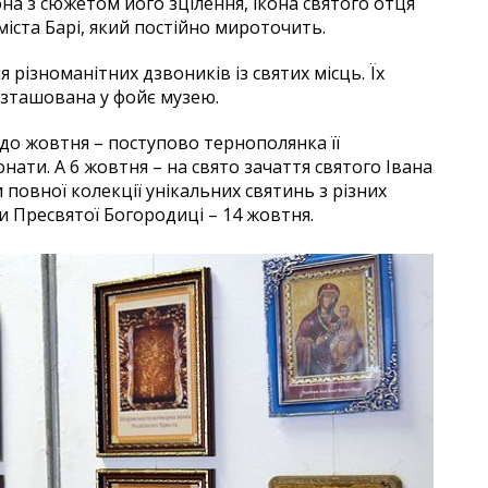
на з сюжетом його зцілення, ікона святого отця
міста Барі, який постійно мироточить.
я різноманітних дзвоників із святих місць. Їх
озташована у фойє музею.
до жовтня – поступово тернополянка її
ти. А 6 жовтня – на свято зачаття святого Івана
 повної колекції унікальних святинь з різних
и Пресвятої Богородиці – 14 жовтня.