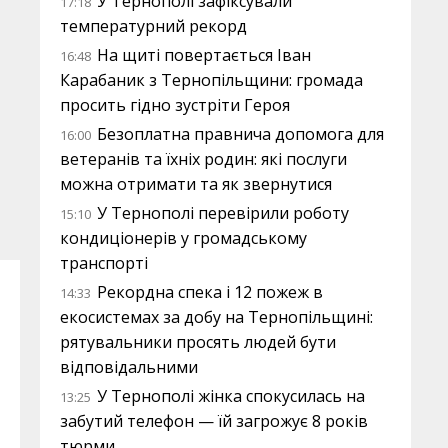
У Тернополі зафіксували
17:18
температурний рекорд
На щиті повертається Іван
16:48
Карабаник з Тернопільщини: громада
просить гідно зустріти Героя
Безоплатна правнича допомога для
16:00
ветеранів та їхніх родин: які послуги
можна отримати та як звернутися
У Тернополі перевірили роботу
15:10
кондиціонерів у громадському
транспорті
Рекордна спека і 12 пожеж в
14:33
екосистемах за добу на Тернопільщині:
рятувальники просять людей бути
відповідальними
У Тернополі жінка спокусилась на
13:25
забутий телефон — їй загрожує 8 років
тюрми