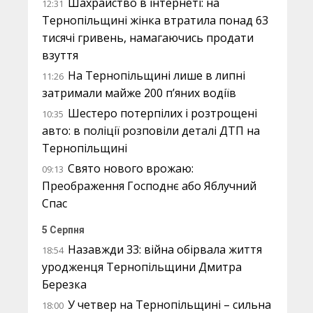
Шахрайство в інтернеті: на
12:31
Тернопільщині жінка втратила понад 63
тисячі гривень, намагаючись продати
взуття
На Тернопільщині лише в липні
11:26
затримали майже 200 п’яних водіїв
Шестеро потерпілих і розтрощені
10:35
авто: в поліції розповіли деталі ДТП на
Тернопільщині
Свято нового врожаю:
09:13
Преображення Господнє або Яблучний
Спас
5 Серпня
Назавжди 33: війна обірвала життя
18:54
уродженця Тернопільщини Дмитра
Березка
У четвер на Тернопільщині – сильна
18:00