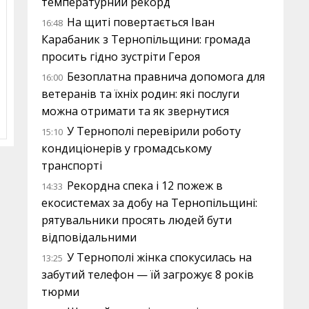
температурний рекорд
На щиті повертається Іван
16:48
Карабаник з Тернопільщини: громада
просить гідно зустріти Героя
Безоплатна правнича допомога для
16:00
ветеранів та їхніх родин: які послуги
можна отримати та як звернутися
У Тернополі перевірили роботу
15:10
кондиціонерів у громадському
транспорті
Рекордна спека і 12 пожеж в
14:33
екосистемах за добу на Тернопільщині:
рятувальники просять людей бути
відповідальними
У Тернополі жінка спокусилась на
13:25
забутий телефон — їй загрожує 8 років
тюрми