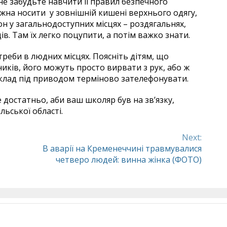
е забудьте навчити її правил безпечного
жна носити у зовнішній кишені верхнього одягу,
он у загальнодоступних місцях – роздягальнях,
ів. Там їх легко поцупити, а потім важко знати.
реби в людних місцях. Поясніть дітям, що
ків, його можуть просто вирвати з рук, або ж
клад під приводом терміново зателефонувати.
 достатньо, аби ваш школяр був на зв’язку,
льської області.
Next:
В аварії на Кременеччині травмувалися
четверо людей: винна жінка (ФОТО)