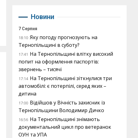
Новини
7 Серпня
Яку погоду прогнозують на
18:10
Тернопільщині в суботу?
На Тернопільщині влітку високий
17:41
попит на оформлення паспортів:
звернень – тисячі
На Тернопільщині зіткнулися три
17:14
автомобілі: є потерпілі, серед яких –
дитина
Відійшов у Вічність захисник із
17:00
Тернопільщини Володимир Дичко
На Тернопільщині знімають
16:56
документальний цикл про ветеранок
ОУН та УПА