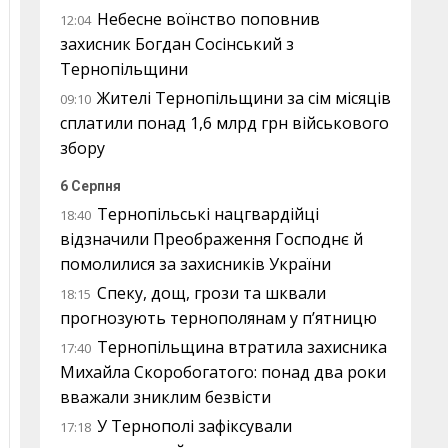
Небесне воїнство поповнив
12:04
захисник Богдан Сосінський з
Тернопільщини
Жителі Тернопільщини за сім місяців
09:10
сплатили понад 1,6 млрд грн військового
збору
6 Серпня
Тернопільські нацгвардійці
18:40
відзначили Преображення Господнє й
помолилися за захисників України
Спеку, дощ, грози та шквали
18:15
прогнозують тернополянам у п’ятницю
Тернопільщина втратила захисника
17:40
Михайла Скоробогатого: понад два роки
вважали зниклим безвісти
У Тернополі зафіксували
17:18