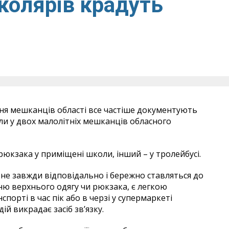
колярів крадуть
ння мешканців області все частіше документують
ли у двох малолітніх мешканців обласного
рюкзака у приміщені школи, інший – у тролейбусі.
 не завжди відповідально і бережно ставляться до
ню верхнього одягу чи рюкзака, є легкою
порті в час пік або в черзі у супермаркеті
ій викрадає засіб зв’язку.