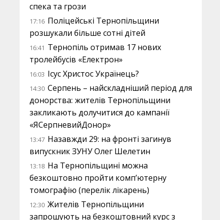
спека та грози
Поліцейські Тернопільщини
17:16
розшукали більше сотні дітей
Тернопіль отримав 17 нових
16:41
тролейбусів «Електрон»
Ісус Христос Українець?
16:03
Серпень – найскладніший період для
14:30
донорства: жителів Тернопільщини
закликають долучитися до кампанії
«ЯСерпневийДонор»
Назавжди 29: на фронті загинув
13:47
випускник ЗУНУ Олег Шелетин
На Тернопільщині можна
13:18
безкоштовно пройти комп’ютерну
томографію (перелік лікарень)
Жителів Тернопільщини
12:30
запрошують на безкоштовний курс з