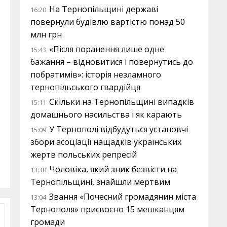
На Тернопільщині державі
16:20
повернули будівлю вартістю понад 50
млн грн
«Після поранення лише одне
15:43
бажання – відновитися і повернутись до
побратимів»: історія незламного
тернопільського гвардійця
Скільки на Тернопільщині випадків
15:11
домашнього насильства і як карають
У Тернополі відбудуться установчі
15:09
збори асоціації нащадків українських
жертв польських репресій
Чоловіка, який зник безвісти на
13:30
Тернопільщині, знайшли мертвим
Звання «Почесний громадянин міста
13:04
Тернополя» присвоєно 15 мешканцям
громади