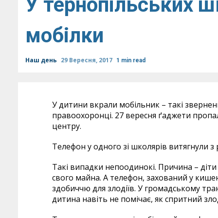
У тернопільських ш
мобілки
Наш день
29 Вересня, 2017
1 min read
У дитини вкрали мобільник – такі зверне
правоохоронці. 27 вересня ґаджети пропа
центру.
Телефон у одного зі школярів витягнули з 
Такі випадки непоодинокі. Причина – діти
свого майна. А телефон, захований у кише
здобиччю для злодіїв. У громадському транс
дитина навіть не помічає, як спритний злод