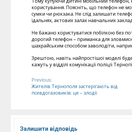
Тому купуючи дитині мобільний телефон, н
користування. Поясніть, що телефон не мо
сумки чи рюкзака. Не слід залишати телеф
їдальнях, актових залах навчальних заклад
Не бажано користуватися побілкою без пот
дорогий телефон – приманка для зловмисни
шахрайським способом заволодіти, напри
Зрештою, навіть найпростішої моделі буде
кажуть у відділі комунікації поліції Тернопі
Previous:
Continue
Жителів Тернополя застерігають від
псевдогазовиків: це – злодії
Reading
Залишити відповідь