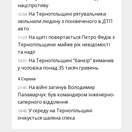
нацспротиву
На Тернопільщині рятувальники
12:04
звільнили людину з понівеченого в ДТП
авто
На щиті повертається Петро Федів з
11:23
Тернопільщини: майже рік невідомості
та надії
На Тернопільщині “банкір” виманив
10:31
у чоловіка понад 35 тисяч гривень
4 Серпня
На війні загинув Володимир
21:45
Паламарчук: був командиром інженерно-
саперного відділення
У середу на Тернопільщині
18:40
очікується шалена спека