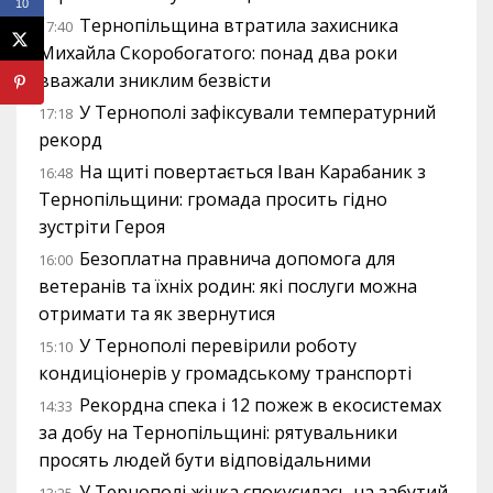
10
Тернопільщина втратила захисника
17:40
Михайла Скоробогатого: понад два роки
вважали зниклим безвісти
У Тернополі зафіксували температурний
17:18
рекорд
На щиті повертається Іван Карабаник з
16:48
Тернопільщини: громада просить гідно
зустріти Героя
Безоплатна правнича допомога для
16:00
ветеранів та їхніх родин: які послуги можна
отримати та як звернутися
У Тернополі перевірили роботу
15:10
кондиціонерів у громадському транспорті
Рекордна спека і 12 пожеж в екосистемах
14:33
за добу на Тернопільщині: рятувальники
просять людей бути відповідальними
У Тернополі жінка спокусилась на забутий
13:25