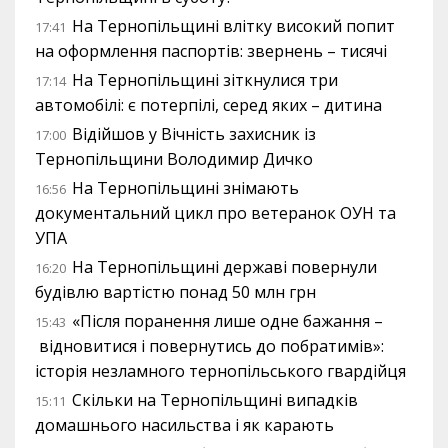
На Тернопільщині влітку високий попит
17:41
на оформлення паспортів: звернень – тисячі
На Тернопільщині зіткнулися три
17:14
автомобілі: є потерпілі, серед яких – дитина
Відійшов у Вічність захисник із
17:00
Тернопільщини Володимир Дичко
На Тернопільщині знімають
16:56
документальний цикл про ветеранок ОУН та
УПА
На Тернопільщині державі повернули
16:20
будівлю вартістю понад 50 млн грн
«Після поранення лише одне бажання –
15:43
відновитися і повернутись до побратимів»:
історія незламного тернопільського гвардійця
Скільки на Тернопільщині випадків
15:11
домашнього насильства і як карають