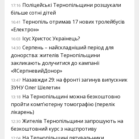
Поліцейські Тернопільщини розшукали
17:16
більше сотні дітей
Тернопіль отримав 17 нових тролейбусів
16:41
«Електрон»
Ісус Христос Українець?
16:03
Серпень – найскладніший період для
14:30
донорства: жителів Тернопільщини
закликають долучитися до кампанії
«ЯСерпневийДонор»
Назавжди 29: на фронті загинув випускник
13:47
ЗУНУ Олег Шелетин
На Тернопільщині можна безкоштовно
13:18
пройти комп’ютерну томографію (перелік
лікарень)
Жителів Тернопільщини запрошують на
12:30
безкоштовний курс з нацспротиву
На Тернопільщині рятувальники
12:04