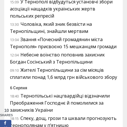
У Тернополі відбудуться установчі збори
15:09
асоціації нащадків українських жертв
польських репресій
Чоловіка, який зник безвісти на
13:30
Тернопільщині, знайшли мертвим
Звання «Почесний громадянин міста
13:04
Тернополя» присвоєно 15 мешканцям громади
Небесне воїнство поповнив захисник
12:04
Богдан Сосінський з Тернопільщини
Жителі Тернопільщини за сім місяців
09:10
сплатили понад 1,6 млрд грн військового збору
6 Серпня
Тернопільські нацгвардійці відзначили
18:40
Преображення Господнє й помолилися за
захисників України
10
SHARES
Спеку, дощ, грози та шквали прогнозують
18:15
тернополянам у п’ятницю