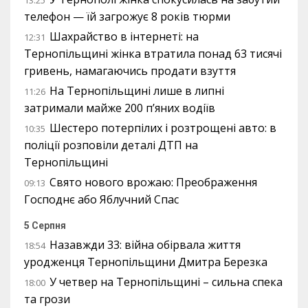
телефон — їй загрожує 8 років тюрми
Шахрайство в інтернеті: на
12:31
Тернопільщині жінка втратила понад 63 тисячі
гривень, намагаючись продати взуття
На Тернопільщині лише в липні
11:26
затримали майже 200 п’яних водіїв
Шестеро потерпілих і розтрощені авто: в
10:35
поліції розповіли деталі ДТП на
Тернопільщині
Свято нового врожаю: Преображення
09:13
Господнє або Яблучний Спас
5 Серпня
Назавжди 33: війна обірвала життя
18:54
уродженця Тернопільщини Дмитра Березка
У четвер на Тернопільщині – сильна спека
18:00
та грози