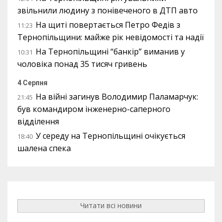
звільнили людину з понівеченого в ДТП авто
На щиті повертається Петро Федів з
11:23
Тернопільщини: майже рік невідомості та надії
На Тернопільщині “банкір” виманив у
10:31
чоловіка понад 35 тисяч гривень
4 Серпня
На війні загинув Володимир Паламарчук:
21:45
був командиром інженерно-саперного
відділення
У середу на Тернопільщині очікується
18:40
шалена спека
Читати всі новини