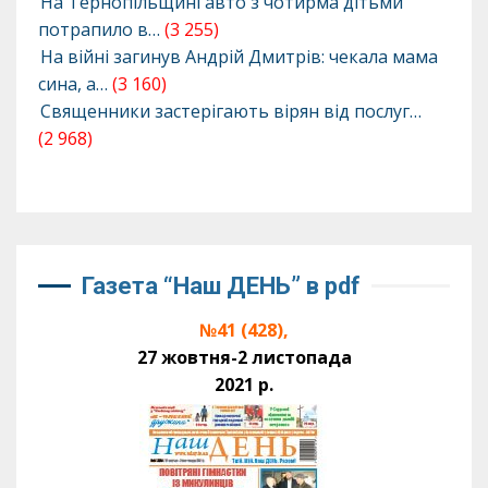
На Тернопільщині авто з чотирма дітьми
потрапило в…
(3 255)
На війні загинув Андрій Дмитрів: чекала мама
сина, а…
(3 160)
Священники застерігають вірян від послуг…
(2 968)
Газета “Наш ДЕНЬ” в pdf
№41 (428),
27 жовтня-2 листопада
2021 р.