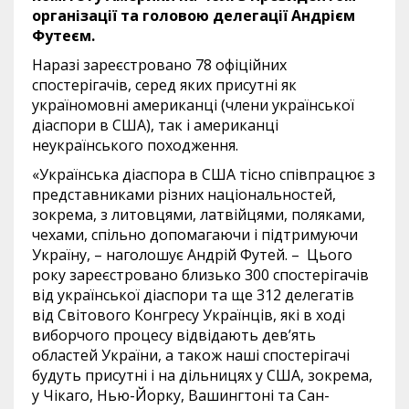
організації та головою делегації Андрієм
Футеєм.
Наразі зареєстровано 78 офіційних
спостерігачів, серед яких присутні як
україномовні американці (члени української
діаспори в США), так і американці
неукраїнського походження.
«Українська діаспора в США тісно співпрацює з
представниками різних національностей,
зокрема, з литовцями, латвійцями, поляками,
чехами, спільно допомагаючи і підтримуючи
Україну, – наголошує Андрій Футей. – Цього
року зареєстровано близько 300 спостерігачів
від української діаспори та ще 312 делегатів
від Світового Конгресу Українців, які в ході
виборчого процесу відвідають дев’ять
областей України, а також наші спостерігачі
будуть присутні і на дільницях у США, зокрема,
у Чікаго, Нью-Йорку, Вашингтоні та Сан-