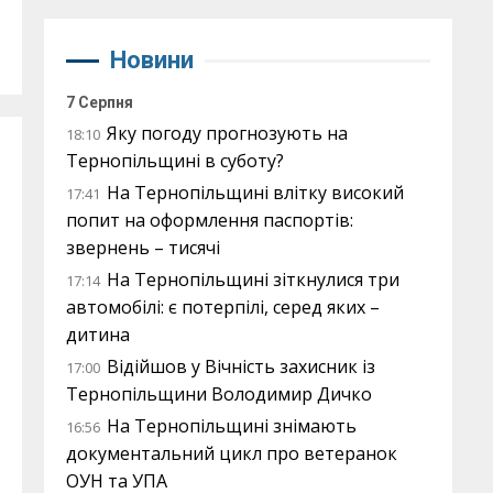
Новини
7 Серпня
Яку погоду прогнозують на
18:10
Тернопільщині в суботу?
На Тернопільщині влітку високий
17:41
попит на оформлення паспортів:
звернень – тисячі
На Тернопільщині зіткнулися три
17:14
автомобілі: є потерпілі, серед яких –
дитина
Відійшов у Вічність захисник із
17:00
Тернопільщини Володимир Дичко
На Тернопільщині знімають
16:56
документальний цикл про ветеранок
ОУН та УПА