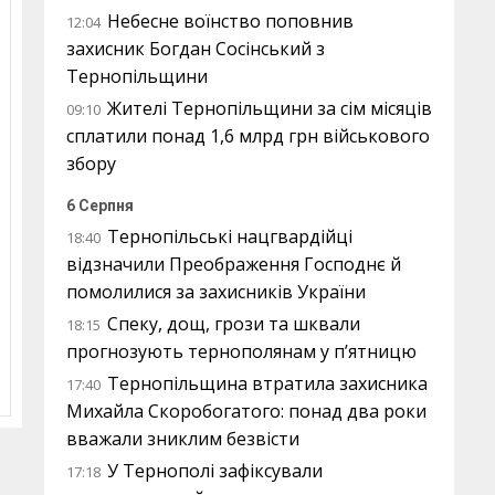
Небесне воїнство поповнив
12:04
захисник Богдан Сосінський з
Тернопільщини
Жителі Тернопільщини за сім місяців
09:10
сплатили понад 1,6 млрд грн військового
збору
6 Серпня
Тернопільські нацгвардійці
18:40
відзначили Преображення Господнє й
помолилися за захисників України
Спеку, дощ, грози та шквали
18:15
прогнозують тернополянам у п’ятницю
Тернопільщина втратила захисника
17:40
Михайла Скоробогатого: понад два роки
вважали зниклим безвісти
У Тернополі зафіксували
17:18