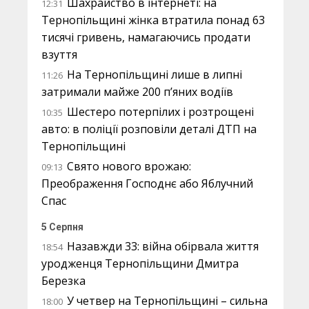
Шахрайство в інтернеті: на
12:31
Тернопільщині жінка втратила понад 63
тисячі гривень, намагаючись продати
взуття
На Тернопільщині лише в липні
11:26
затримали майже 200 п’яних водіїв
Шестеро потерпілих і розтрощені
10:35
авто: в поліції розповіли деталі ДТП на
Тернопільщині
Свято нового врожаю:
09:13
Преображення Господнє або Яблучний
Спас
5 Серпня
Назавжди 33: війна обірвала життя
18:54
уродженця Тернопільщини Дмитра
Березка
У четвер на Тернопільщині – сильна
18:00