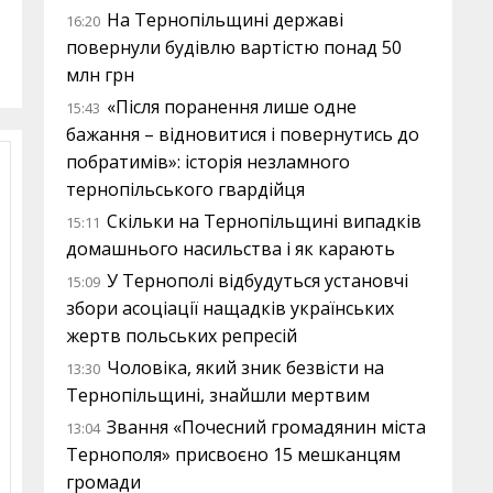
На Тернопільщині державі
16:20
повернули будівлю вартістю понад 50
млн грн
«Після поранення лише одне
15:43
бажання – відновитися і повернутись до
побратимів»: історія незламного
тернопільського гвардійця
Скільки на Тернопільщині випадків
15:11
домашнього насильства і як карають
У Тернополі відбудуться установчі
15:09
збори асоціації нащадків українських
жертв польських репресій
Чоловіка, який зник безвісти на
13:30
Тернопільщині, знайшли мертвим
Звання «Почесний громадянин міста
13:04
Тернополя» присвоєно 15 мешканцям
громади