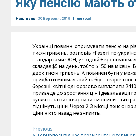
Яку пенсію мають о
Наш день
30 Березня, 2019
1 min read
Українці повинні отримувати пенсію на рі
тисяч гривень, розповів «Газеті по-україн
стандартами ООН, у Східній Європі мініма
складає $5 на день, тобто $150 на місяць.
двох тисяч гривень. А повинен бути у меж
придбати мінімальний набір товарів і посл
березні-квітні одноразово виплатити 241
призведе до зростання цін і девальвації гр
куплять за них квартири і машини – витрат
піднімуть ціни. Через 2-3 місяці пенсіонер
ціни ніхто назад не знизить.
Previous:
Continue
У Тернополі під час президентських вибор