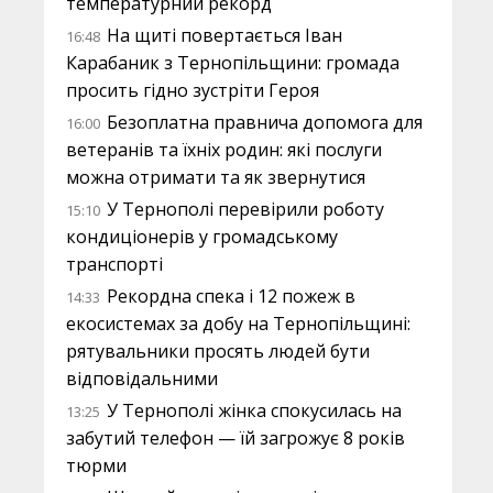
температурний рекорд
На щиті повертається Іван
16:48
Карабаник з Тернопільщини: громада
просить гідно зустріти Героя
Безоплатна правнича допомога для
16:00
ветеранів та їхніх родин: які послуги
можна отримати та як звернутися
У Тернополі перевірили роботу
15:10
кондиціонерів у громадському
транспорті
Рекордна спека і 12 пожеж в
14:33
екосистемах за добу на Тернопільщині:
рятувальники просять людей бути
відповідальними
У Тернополі жінка спокусилась на
13:25
забутий телефон — їй загрожує 8 років
тюрми