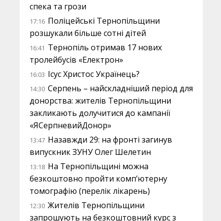
спека та грози
Поліцейські Тернопільщини
17:16
розшукали більше сотні дітей
Тернопіль отримав 17 нових
16:41
тролейбусів «Електрон»
Ісус Христос Українець?
16:03
Серпень – найскладніший період для
14:30
донорства: жителів Тернопільщини
закликають долучитися до кампанії
«ЯСерпневийДонор»
Назавжди 29: на фронті загинув
13:47
випускник ЗУНУ Олег Шелетин
На Тернопільщині можна
13:18
безкоштовно пройти комп’ютерну
томографію (перелік лікарень)
Жителів Тернопільщини
12:30
запрошують на безкоштовний курс з