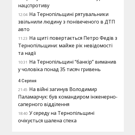
нацспротиву
На Тернопільщині рятувальники
12:04
звільнили людину з понівеченого в ДТП
авто
На щиті повертається Петро Федів з
11:23
Тернопільщини: майже рік невідомості
та надії
На Тернопільщині “банкір” виманив
10:31
у чоловіка понад 35 тисяч гривень
4 Серпня
На війні загинув Володимир
21:45
Паламарчук: був командиром інженерно-
саперного відділення
У середу на Тернопільщині
18:40
очікується шалена спека