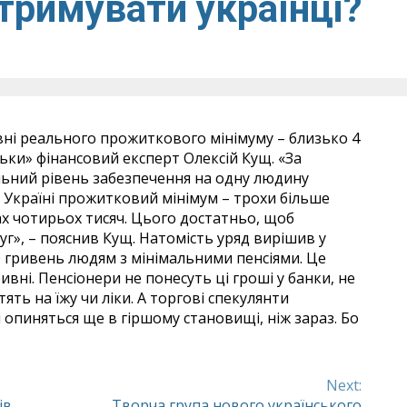
тримувати українці?
вні реального прожиткового мінімуму – близько 4
ськи» фінансовий експерт Олексій Кущ. «За
льний рівень забезпечення на одну людину
 В Україні прожитковий мінімум – трохи більше
ах чотирьох тисяч. Цього достатньо, щоб
уг», – пояснив Кущ. Натомість уряд вирішив у
0 гривень людям з мінімальними пенсіями. Це
ивні. Пенсіонери не понесуть ці гроші у банки, не
ять на їжу чи ліки. А торгові спекулянти
и опиняться ще в гіршому становищі, ніж зараз. Бо
Next:
ів
Творча група нового українського