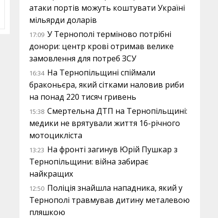
атаки портів можуть коштувати Україні
мільярди доларів
У Тернополі терміново потрібні
17:09
донори: центр крові отримав велике
замовлення для потреб ЗСУ
На Тернопільщині спіймали
16:34
браконьєра, який сітками наловив риби
на понад 220 тисяч гривень
Смертельна ДТП на Тернопільщині:
15:38
медики не врятували життя 16-річного
мотоцикліста
На фронті загинув Юрій Пушкар з
13:23
Тернопільщини: війна забирає
найкращих
Поліція знайшла нападника, який у
12:50
Тернополі травмував дитину металевою
пляшкою