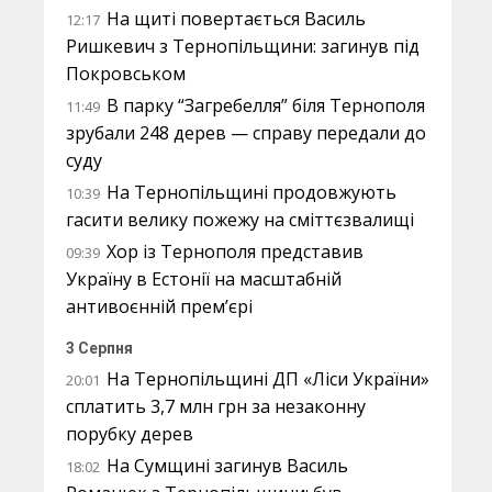
На щиті повертається Василь
12:17
Ришкевич з Тернопільщини: загинув під
Покровськом
В парку “Загребелля” біля Тернополя
11:49
зрубали 248 дерев — справу передали до
суду
На Тернопільщині продовжують
10:39
гасити велику пожежу на сміттєзвалищі
Хор із Тернополя представив
09:39
Україну в Естонії на масштабній
антивоєнній прем’єрі
3 Серпня
На Тернопільщині ДП «Ліси України»
20:01
сплатить 3,7 млн грн за незаконну
порубку дерев
На Сумщині загинув Василь
18:02