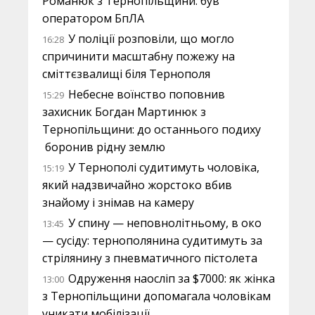
Романюк з Тернопільщини: був
оператором БпЛА
У поліції розповіли, що могло
16:28
спричинити масштабну пожежу на
сміттєзвалищі біля Тернополя
Небесне воїнство поповнив
15:29
захисник Богдан Мартинюк з
Тернопільщини: до останнього подиху
боронив рідну землю
У Тернополі судитимуть чоловіка,
15:19
який надзвичайно жорстоко вбив
знайому і знімав на камеру
У спину — неповнолітньому, в око
13:45
— сусіду: тернополянина судитимуть за
стрілянину з пневматичного пістолета
Одруження наосліп за $7000: як жінка
13:00
з Тернопільщини допомагала чоловікам
уникати мобілізації