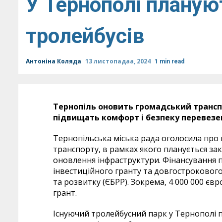
У Тернополі планую
тролейбусів
Антоніна Коляда
13 листопадаа, 2024
1 min read
Тернопіль оновить громадський трансп
підвищать комфорт і безпеку перевезе
Тернопільська міська рада оголосила про 
транспорту, в рамках якого планується за
оновлення інфраструктури. Фінансування 
інвестиційного гранту та довгострокового
та розвитку (ЄБРР). Зокрема, 4 000 000 єв
грант.
Існуючий тролейбусний парк у Тернополі 