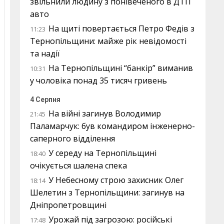
звільнили людину з понівеченого в ДТП
авто
На щиті повертається Петро Федів з
11:23
Тернопільщини: майже рік невідомості
та надії
На Тернопільщині “банкір” виманив
10:31
у чоловіка понад 35 тисяч гривень
4 Серпня
На війні загинув Володимир
21:45
Паламарчук: був командиром інженерно-
саперного відділення
У середу на Тернопільщині
18:40
очікується шалена спека
У Небесному строю захисник Олег
18:14
Шелетин з Тернопільщини: загинув на
Дніпропетровщині
Урожай під загрозою: російські
17:48