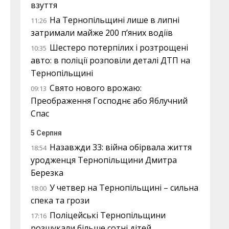
взуття
На Тернопільщині лише в липні
11:26
затримали майже 200 п’яних водіїв
Шестеро потерпілих і розтрощені
10:35
авто: в поліції розповіли деталі ДТП на
Тернопільщині
Свято нового врожаю:
09:13
Преображення Господнє або Яблучний
Спас
5 Серпня
Назавжди 33: війна обірвала життя
18:54
уродженця Тернопільщини Дмитра
Березка
У четвер на Тернопільщині – сильна
18:00
спека та грози
Поліцейські Тернопільщини
17:16
розшукали більше сотні дітей