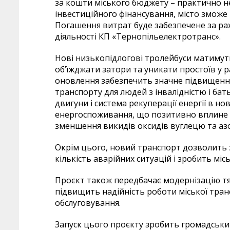
за кошти міського бюджету – практично н
інвестиційного фінансування, місто зможе
Погашення витрат буде забезпечене за ра
діяльності КП «Тернопільелектротранс».
Нові низькопідлогові тролейбуси матимуть
об’їжджати затори та уникати простоїв у р
оновлення забезпечить значне підвищення
транспорту для людей з інвалідністю і бать
двигуни і система рекуперації енергії в 
енергоспоживання, що позитивно вплине н
зменшення викидів оксидів вуглецю та азо
Окрім цього, новий транспорт дозволить
кількість аварійних ситуацій і зробить мі
Проєкт також передбачає модернізацію тяг
підвищить надійність роботи міської тра
обслуговування.
Запуск цього проєкту зробить громадськи