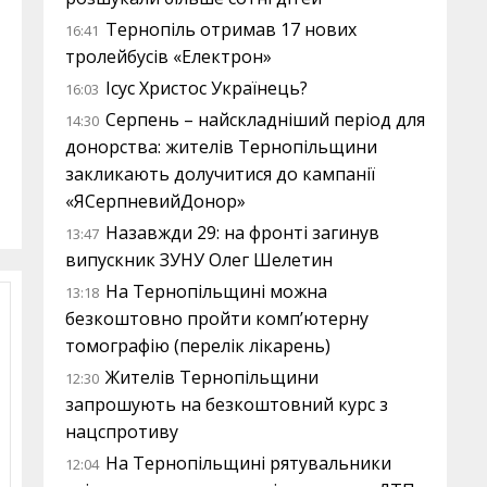
Тернопіль отримав 17 нових
16:41
тролейбусів «Електрон»
Ісус Христос Українець?
16:03
Серпень – найскладніший період для
14:30
донорства: жителів Тернопільщини
закликають долучитися до кампанії
«ЯСерпневийДонор»
Назавжди 29: на фронті загинув
13:47
випускник ЗУНУ Олег Шелетин
На Тернопільщині можна
13:18
безкоштовно пройти комп’ютерну
томографію (перелік лікарень)
Жителів Тернопільщини
12:30
запрошують на безкоштовний курс з
нацспротиву
На Тернопільщині рятувальники
12:04