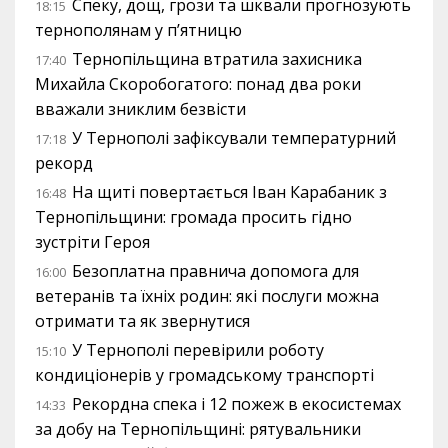
Спеку, дощ, грози та шквали прогнозують
18:15
тернополянам у п’ятницю
Тернопільщина втратила захисника
17:40
Михайла Скоробогатого: понад два роки
вважали зниклим безвісти
У Тернополі зафіксували температурний
17:18
рекорд
На щиті повертається Іван Карабаник з
16:48
Тернопільщини: громада просить гідно
зустріти Героя
Безоплатна правнича допомога для
16:00
ветеранів та їхніх родин: які послуги можна
отримати та як звернутися
У Тернополі перевірили роботу
15:10
кондиціонерів у громадському транспорті
Рекордна спека і 12 пожеж в екосистемах
14:33
за добу на Тернопільщині: рятувальники