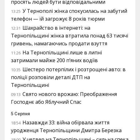
просять людей бути відповідальними
У Тернополі жінка спокусилась на забутий
13:25
телефон — їй загрожує 8 років тюрми
Шахрайство в інтернеті: на
12:31
Тернопільщині жінка втратила понад 63 тисячі
гривень, намагаючись продати взуття
На Тернопільщині лише в липні
11:26
затримали майже 200 п’яних водіїв
Шестеро потерпілих і розтрощені авто: в
10:35
поліції розповіли деталі ДТП на
Тернопільщині
Свято нового врожаю: Преображення
09:13
Господнє або Яблучний Спас
5 Серпня
Назавжди 33: війна обірвала життя
18:54
уродженця Тернопільщини Дмитра Березка
У четвер на Тернопільщині – сильна спека
18:00