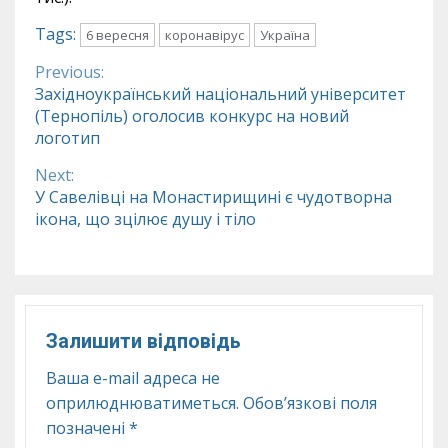
Tags:
6 вересня
коронавірус
Україна
Previous:
Continue
Західноукраїнський національний університет
(Тернопіль) оголосив конкурс на новий
Reading
логотип
Next:
У Савелівці на Монастирищині є чудотворна
ікона, що зцілює душу і тіло
Залишити відповідь
Ваша e-mail адреса не
оприлюднюватиметься.
Обов’язкові поля
позначені
*