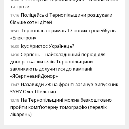
та грози
Поліцейські Тернопільщини розшукали
17:16
більше сотні дітей
Тернопіль отримав 17 нових тролейбусів
16:41
«Електрон»
Ісус Христос Українець?
16:03
Серпень – найскладніший період для
14:30
донорства: жителів Тернопільщини
закликають долучитися до кампанії
«ЯСерпневийДонор»
Назавжди 29: на фронті загинув випускник
13:47
ЗУНУ Олег Шелетин
На Тернопільщині можна безкоштовно
13:18
пройти комп’ютерну томографію (перелік
лікарень)