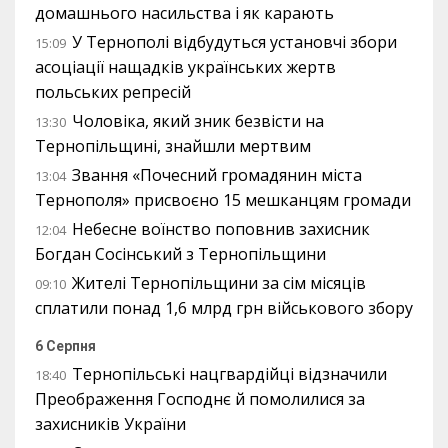
домашнього насильства і як карають
У Тернополі відбудуться установчі збори
15:09
асоціації нащадків українських жертв
польських репресій
Чоловіка, який зник безвісти на
13:30
Тернопільщині, знайшли мертвим
Звання «Почесний громадянин міста
13:04
Тернополя» присвоєно 15 мешканцям громади
Небесне воїнство поповнив захисник
12:04
Богдан Сосінський з Тернопільщини
Жителі Тернопільщини за сім місяців
09:10
сплатили понад 1,6 млрд грн військового збору
6 Серпня
Тернопільські нацгвардійці відзначили
18:40
Преображення Господнє й помолилися за
захисників України