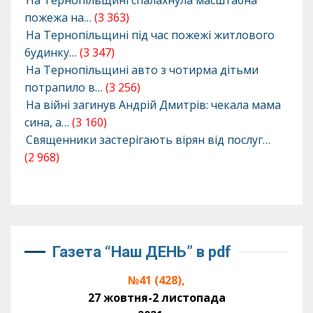
пожежа на…
(3 363)
На Тернопільщині під час пожежі житлового
будинку…
(3 347)
На Тернопільщині авто з чотирма дітьми
потрапило в…
(3 256)
На війні загинув Андрій Дмитрів: чекала мама
сина, а…
(3 160)
Священники застерігають вірян від послуг…
(2 968)
Газета “Наш ДЕНЬ” в pdf
№41 (428),
27 жовтня-2 листопада