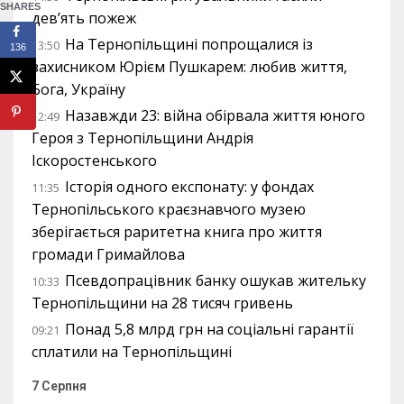
SHARES
дев’ять пожеж
На Тернопільщині попрощалися із
13:50
136
захисником Юрієм Пушкарем: любив життя,
Бога, Україну
Назавжди 23: війна обірвала життя юного
12:49
Героя з Тернопільщини Андрія
Іскоростенського
Історія одного експонату: у фондах
11:35
Тернопільського краєзнавчого музею
зберігається раритетна книга про життя
громади Гримайлова
Псевдопрацівник банку ошукав жительку
10:33
Тернопільщини на 28 тисяч гривень
Понад 5,8 млрд грн на соціальні гарантії
09:21
сплатили на Тернопільщині
7 Серпня