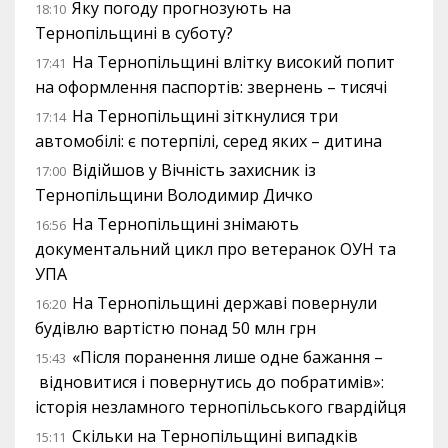
Яку погоду прогнозують на
18:10
Тернопільщині в суботу?
На Тернопільщині влітку високий попит
17:41
на оформлення паспортів: звернень – тисячі
На Тернопільщині зіткнулися три
17:14
автомобілі: є потерпілі, серед яких – дитина
Відійшов у Вічність захисник із
17:00
Тернопільщини Володимир Дичко
На Тернопільщині знімають
16:56
документальний цикл про ветеранок ОУН та
УПА
На Тернопільщині державі повернули
16:20
будівлю вартістю понад 50 млн грн
«Після поранення лише одне бажання –
15:43
відновитися і повернутись до побратимів»:
історія незламного тернопільського гвардійця
Скільки на Тернопільщині випадків
15:11