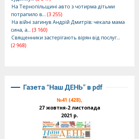
На Тернопільщині авто з чотирма дітьми
потрапило в…
(3 255)
На війні загинув Андрій Дмитрів: чекала мама
сина, а…
(3 160)
Священники застерігають вірян від послуг…
(2 968)
Газета “Наш ДЕНЬ” в pdf
№41 (428),
27 жовтня-2 листопада
2021 р.