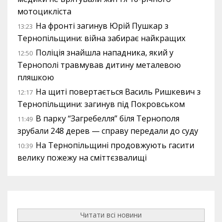
мотоцикліста
На фронті загинув Юрій Пушкар з
13:23
Тернопільщини: війна забирає найкращих
Поліція знайшла нападника, який у
12:50
Тернополі травмував дитину металевою
пляшкою
На щиті повертається Василь Ришкевич з
12:17
Тернопільщини: загинув під Покровськом
В парку “Загребелля” біля Тернополя
11:49
зрубали 248 дерев — справу передали до суду
На Тернопільщині продовжують гасити
10:39
велику пожежу на сміттєзвалищі
Читати всі новини