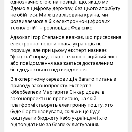
однозначно стою на позиції, що, якщо ми
йдемо в цифрову державу, без цього атрибуту
не обійтися. Ми ж цивілізована країна, ми
розвиваємося в бік електронно-цифрових
технологій”, – розповідає Федієнко.
Адвокат Ігор Степанов вважає, що присвоєння
електронної пошти права українців не
порушує, але при цьому експерт називає
“фікцією” норму, згідно з якою офіційний лист
або повідомлення вважається доставленим
без додаткового підтвердження.
В експертному середовищі є багато питань з
приводу законопроекту. Експерт з
кібербезпеки Маргарита Січкар додає: в
законопроекті не прописано, на якій
платформі створять електронну пошту, хто
буде її організовувати, скільки це буде
коштувати бюджету і/або українцям і хто
відповідатиме за безпеку листування.