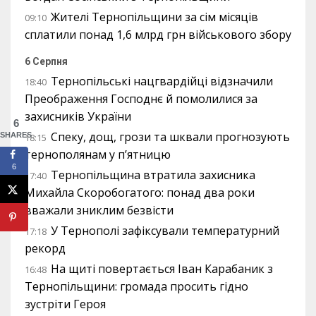
Жителі Тернопільщини за сім місяців
09:10
сплатили понад 1,6 млрд грн військового збору
6 Серпня
Тернопільські нацгвардійці відзначили
18:40
Преображення Господнє й помолилися за
захисників України
6
Спеку, дощ, грози та шквали прогнозують
SHARES
18:15
тернополянам у п’ятницю
6
Тернопільщина втратила захисника
17:40
Михайла Скоробогатого: понад два роки
вважали зниклим безвісти
У Тернополі зафіксували температурний
17:18
рекорд
На щиті повертається Іван Карабаник з
16:48
Тернопільщини: громада просить гідно
зустріти Героя