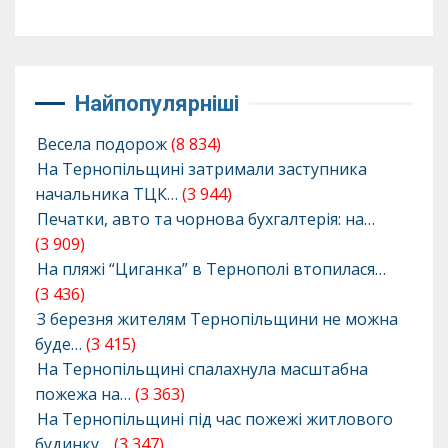
Найпопулярніші
Весела подорож
(8 834)
На Тернопільщині затримали заступника
начальника ТЦК…
(3 944)
Печатки, авто та чорнова бухгалтерія: на…
(3 909)
На пляжі “Циганка” в Тернополі втопилася…
(3 436)
З березня жителям Тернопільщини не можна
буде…
(3 415)
На Тернопільщині спалахнула масштабна
пожежа на…
(3 363)
На Тернопільщині під час пожежі житлового
будинку…
(3 347)