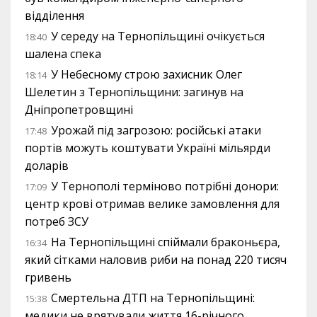
відділення
У середу на Тернопільщині очікується
18:40
шалена спека
У Небесному строю захисник Олег
18:14
Шелетин з Тернопільщини: загинув на
Дніпропетровщині
Урожай під загрозою: російські атаки
17:48
портів можуть коштувати Україні мільярди
доларів
У Тернополі терміново потрібні донори:
17:09
центр крові отримав велике замовлення для
потреб ЗСУ
На Тернопільщині спіймали браконьєра,
16:34
який сітками наловив риби на понад 220 тисяч
гривень
Смертельна ДТП на Тернопільщині:
15:38
медики не врятували життя 16-річного