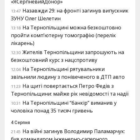
«ЯСерпневийДонор»
Назавжди 29: на фронті загинув випускник
13:47
ЗУНУ Олег Шелетин
На Тернопільщині можна безкоштовно
13:18
пройти комп’ютерну томографію (перелік
лікарень)
Жителів Тернопільщини запрошують на
12:30
безкоштовний курс з нацспротиву
На Тернопільщині рятувальники
12:04
звільнили людину з понівеченого в ДТП авто
На щиті повертається Петро Федів з
11:23
Тернопільщини: майже рік невідомості та надії
На Тернопільщині “банкір” виманив у
10:31
чоловіка понад 35 тисяч гривень
4 Серпня
На війні загинув Володимир Паламарчук:
21:45
був командиром інженерно-саперного