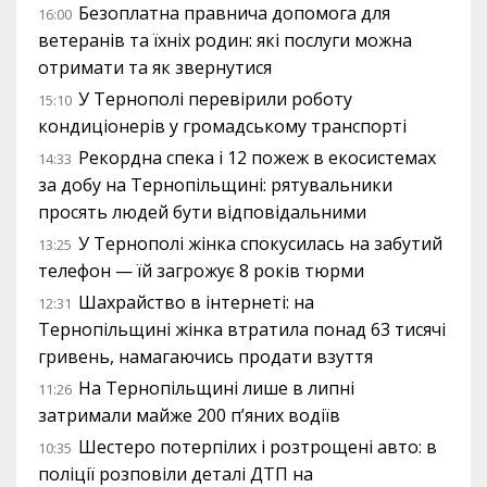
Безоплатна правнича допомога для
16:00
ветеранів та їхніх родин: які послуги можна
отримати та як звернутися
У Тернополі перевірили роботу
15:10
кондиціонерів у громадському транспорті
Рекордна спека і 12 пожеж в екосистемах
14:33
за добу на Тернопільщині: рятувальники
просять людей бути відповідальними
У Тернополі жінка спокусилась на забутий
13:25
телефон — їй загрожує 8 років тюрми
Шахрайство в інтернеті: на
12:31
Тернопільщині жінка втратила понад 63 тисячі
гривень, намагаючись продати взуття
На Тернопільщині лише в липні
11:26
затримали майже 200 п’яних водіїв
Шестеро потерпілих і розтрощені авто: в
10:35
поліції розповіли деталі ДТП на