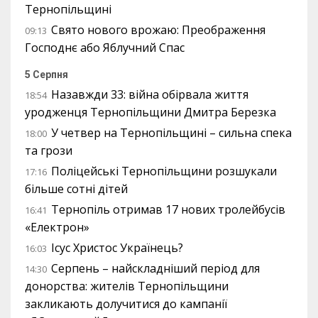
Тернопільщині
Свято нового врожаю: Преображення
09:13
Господнє або Яблучний Спас
5 Серпня
Назавжди 33: війна обірвала життя
18:54
уродженця Тернопільщини Дмитра Березка
У четвер на Тернопільщині – сильна спека
18:00
та грози
Поліцейські Тернопільщини розшукали
17:16
більше сотні дітей
Тернопіль отримав 17 нових тролейбусів
16:41
«Електрон»
Ісус Христос Українець?
16:03
Серпень – найскладніший період для
14:30
донорства: жителів Тернопільщини
закликають долучитися до кампанії