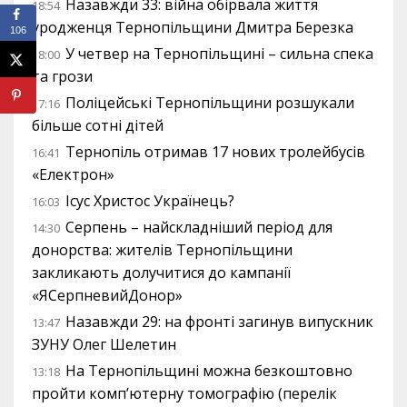
Назавжди 33: війна обірвала життя
18:54
уродженця Тернопільщини Дмитра Березка
106
У четвер на Тернопільщині – сильна спека
18:00
та грози
Поліцейські Тернопільщини розшукали
17:16
більше сотні дітей
Тернопіль отримав 17 нових тролейбусів
16:41
«Електрон»
Ісус Христос Українець?
16:03
Серпень – найскладніший період для
14:30
донорства: жителів Тернопільщини
закликають долучитися до кампанії
«ЯСерпневийДонор»
Назавжди 29: на фронті загинув випускник
13:47
ЗУНУ Олег Шелетин
На Тернопільщині можна безкоштовно
13:18
пройти комп’ютерну томографію (перелік