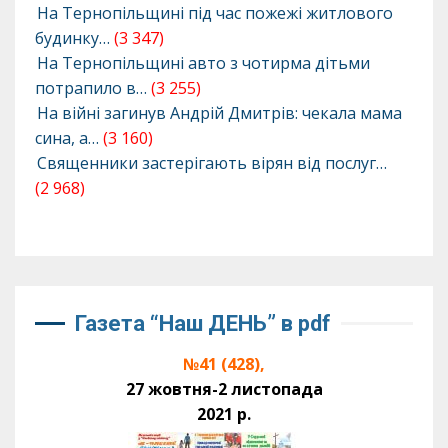
На Тернопільщині під час пожежі житлового
будинку…
(3 347)
На Тернопільщині авто з чотирма дітьми
потрапило в…
(3 255)
На війні загинув Андрій Дмитрів: чекала мама
сина, а…
(3 160)
Священники застерігають вірян від послуг…
(2 968)
Газета “Наш ДЕНЬ” в pdf
№41 (428),
27 жовтня-2 листопада
2021 р.