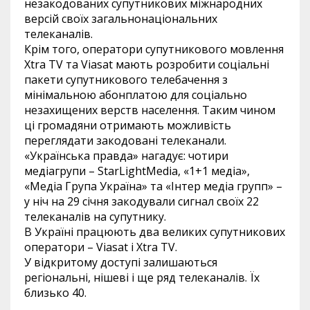
незакодованих супутникових міжнародних
версій своїх загальнонаціональних
телеканалів.
Крім того, оператори супутникового мовлення
Xtra TV та Viasat мають розробити соціальні
пакети супутникового телебачення з
мінімальною абонплатою для соціально
незахищених верств населення. Таким чином
ці громадяни отримають можливість
переглядати закодовані телеканали.
«Українська правда» нагадує: чотири
медіагрупи – StarLightMedia, «1+1 медіа»,
«Медіа Група Україна» та «Інтер медіа групп» –
у ніч на 29 січня закодували сигнал своїх 22
телеканалів на супутнику.
В Україні працюють два великих супутникових
оператори – Viasat і Xtra TV.
У відкритому доступі залишаються
регіональні, нішеві і ще ряд телеканалів. Їх
близько 40.