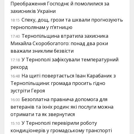
Преображення Господнє й помолилися за
захисників України
Спеку, дощ, грози та шквали прогнозують
18:15
тернополянам у п’ятницю
Тернопільщина втратила захисника
17:40
Михайла Скоробогатого: понад два роки
вважали зниклим безвісти
У Тернополі зафіксували температурний
17:18
рекорд
На щиті повертається Іван Карабаник з
16:48
Тернопільщини: громада просить гідно
зустріти Героя
Безоплатна правнича допомога для
16:00
ветеранів та їхніх родин: які послуги можна
отримати та як звернутися
У Тернополі перевірили роботу
15:10
кондиціонерів у громадському транспорті