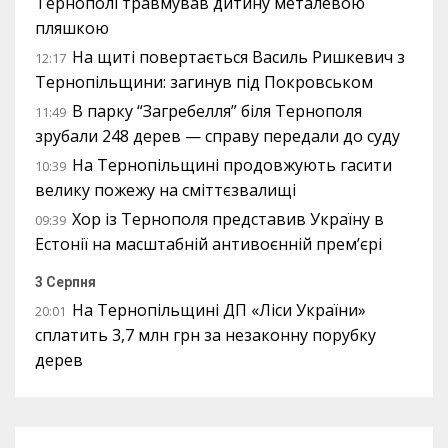
Тернополі травмував дитину металевою
пляшкою
На щиті повертається Василь Ришкевич з
12:17
Тернопільщини: загинув під Покровськом
В парку “Загребелля” біля Тернополя
11:49
зрубали 248 дерев — справу передали до суду
На Тернопільщині продовжують гасити
10:39
велику пожежу на сміттєзвалищі
Хор із Тернополя представив Україну в
09:39
Естонії на масштабній антивоєнній прем’єрі
3 Серпня
На Тернопільщині ДП «Ліси України»
20:01
сплатить 3,7 млн грн за незаконну порубку
дерев