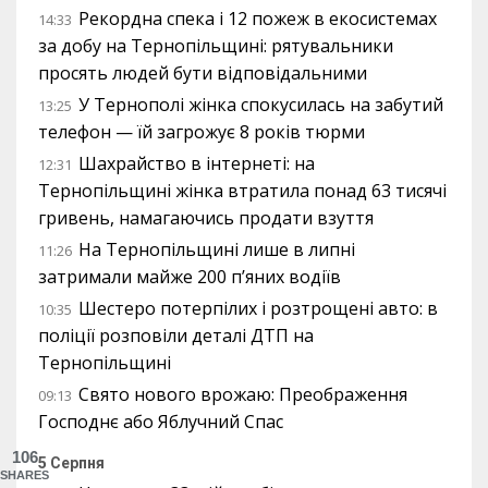
Рекордна спека і 12 пожеж в екосистемах
14:33
за добу на Тернопільщині: рятувальники
просять людей бути відповідальними
У Тернополі жінка спокусилась на забутий
13:25
телефон — їй загрожує 8 років тюрми
Шахрайство в інтернеті: на
12:31
Тернопільщині жінка втратила понад 63 тисячі
гривень, намагаючись продати взуття
На Тернопільщині лише в липні
11:26
затримали майже 200 п’яних водіїв
Шестеро потерпілих і розтрощені авто: в
10:35
поліції розповіли деталі ДТП на
Тернопільщині
Свято нового врожаю: Преображення
09:13
Господнє або Яблучний Спас
106
5 Серпня
SHARES