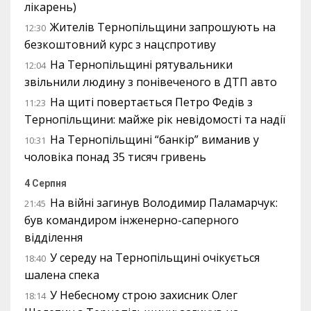
лікарень)
Жителів Тернопільщини запрошують на
12:30
безкоштовний курс з нацспротиву
На Тернопільщині рятувальники
12:04
звільнили людину з понівеченого в ДТП авто
На щиті повертається Петро Федів з
11:23
Тернопільщини: майже рік невідомості та надії
На Тернопільщині “банкір” виманив у
10:31
чоловіка понад 35 тисяч гривень
4 Серпня
На війні загинув Володимир Паламарчук:
21:45
був командиром інженерно-саперного
відділення
У середу на Тернопільщині очікується
18:40
шалена спека
У Небесному строю захисник Олег
18:14