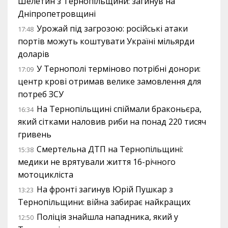
Шелетин з Тернопільщини: загинув на
Дніпропетровщині
Урожай під загрозою: російські атаки
17:48
портів можуть коштувати Україні мільярди
доларів
У Тернополі терміново потрібні донори:
17:09
центр крові отримав велике замовлення для
потреб ЗСУ
На Тернопільщині спіймали браконьєра,
16:34
який сітками наловив риби на понад 220 тисяч
гривень
Смертельна ДТП на Тернопільщині:
15:38
медики не врятували життя 16-річного
мотоцикліста
На фронті загинув Юрій Пушкар з
13:23
Тернопільщини: війна забирає найкращих
Поліція знайшла нападника, який у
12:50