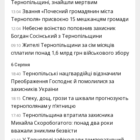
Тернопільщині, знайшли мертвим
Звання «Почесний громадянин міста
13:04
Тернополя» присвоєно 15 мешканцям громади
Небесне воїнство поповнив захисник
12:04
Богдан Сосінський з Тернопільщини
Жителі Тернопільщини за сім місяців
09:10
сплатили понад 1,6 млрд грн військового збору
6 Серпня
Тернопільські нацгвардійці відзначили
18:40
Преображення Господнє й помолилися за
захисників України
Спеку, дощ, грози та шквали прогнозують
18:15
тернополянам у п’ятницю
Тернопільщина втратила захисника
17:40
Михайла Скоробогатого: понад два роки
вважали зниклим безвісти
У Тернополі зафіксували температурний