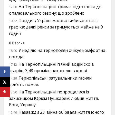
На Тернопільщині триває підготовка до
12:00
опалювального сезону: що зроблено
Поїзди в Україні масово вибиваються з
10:22
графіка: деякі рейси затримуються майже на 9
годин
8 Серпня
У неділю на тернополян очікує комфортна
18:00
погода
На Тернопільщині п’яний водій скоїв
17:12
аварію: 3,48 проміле алкоголю в крові
Тернопільські рятувальники гасили
14:39
дев’ять пожеж
На Тернопільщині попрощалися із
13:50
захисником Юрієм Пушкарем: любив життя,
Бога, Україну
Назавжди 23: війна обірвала життя юного
12:49