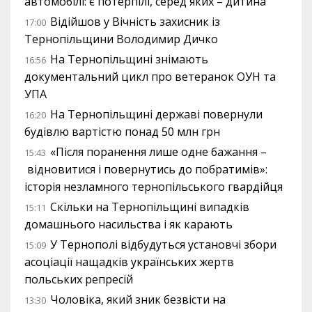
автомобілі: є потерпілі, серед яких – дитина
Відійшов у Вічність захисник із
17:00
Тернопільщини Володимир Дичко
На Тернопільщині знімають
16:56
документальний цикл про ветеранок ОУН та
УПА
На Тернопільщині державі повернули
16:20
будівлю вартістю понад 50 млн грн
«Після поранення лише одне бажання –
15:43
відновитися і повернутись до побратимів»:
історія незламного тернопільського гвардійця
Скільки на Тернопільщині випадків
15:11
домашнього насильства і як карають
У Тернополі відбудуться установчі збори
15:09
асоціації нащадків українських жертв
польських репресій
Чоловіка, який зник безвісти на
13:30