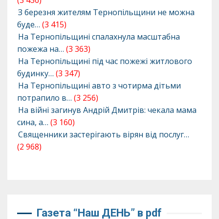
(3 436)
З березня жителям Тернопільщини не можна
буде…
(3 415)
На Тернопільщині спалахнула масштабна
пожежа на…
(3 363)
На Тернопільщині під час пожежі житлового
будинку…
(3 347)
На Тернопільщині авто з чотирма дітьми
потрапило в…
(3 256)
На війні загинув Андрій Дмитрів: чекала мама
сина, а…
(3 160)
Священники застерігають вірян від послуг…
(2 968)
Газета “Наш ДЕНЬ” в pdf