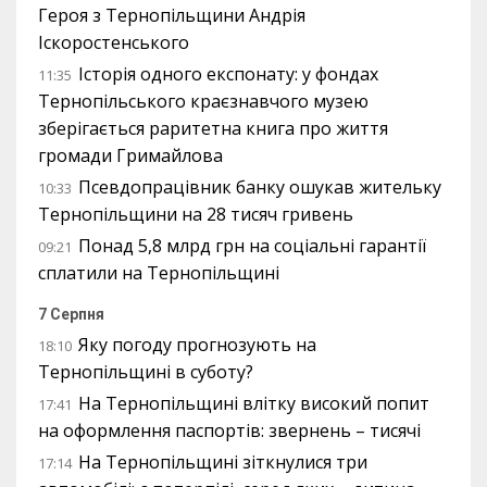
Героя з Тернопільщини Андрія
Іскоростенського
Історія одного експонату: у фондах
11:35
Тернопільського краєзнавчого музею
зберігається раритетна книга про життя
громади Гримайлова
Псевдопрацівник банку ошукав жительку
10:33
Тернопільщини на 28 тисяч гривень
Понад 5,8 млрд грн на соціальні гарантії
09:21
сплатили на Тернопільщині
7 Серпня
Яку погоду прогнозують на
18:10
Тернопільщині в суботу?
На Тернопільщині влітку високий попит
17:41
на оформлення паспортів: звернень – тисячі
На Тернопільщині зіткнулися три
17:14