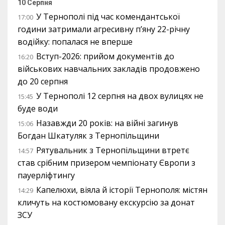
10 Серпня
У Тернополі під час комендантської
17:00
години затримали агресивну п’яну 22-річну
водійку: попалася не вперше
Вступ-2026: прийом документів до
16:20
військових навчальних закладів продовжено
до 20 серпня
У Тернополі 12 серпня на двох вулицях не
15:45
буде води
Назавжди 20 років: на війні загинув
15:06
Богдан Шкатуляк з Тернопільщини
Рятувальник з Тернопільщини втретє
14:57
став срібним призером чемпіонату Європи з
пауерліфтингу
Капелюхи, віяла й історії Тернополя: містян
14:29
кличуть на костюмовану екскурсію за донат
ЗСУ