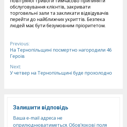
повітряної тривоги тимчасово припиняти
обслуговування клієнтів, закривати
торговельні зали та закликати відвідувачів
перейти до найближчих укриттів. Безпека
людей має бути безумовним пріоритетом.
Previous:
Continue
На Тернопільщині посмертно нагородили 46
Героїв
Reading
Next:
У четвер на Тернопільщині буде прохолодно
Залишити відповідь
Ваша e-mail адреса не
оприлюднюватиметься.
Обов’язкові поля