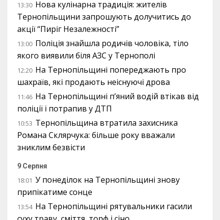
Нова кулінарна традиція: жителів
13:30
Тернопільщини запрошують долучитись до
акції “Пиріг Незалежності”
Поліція знайшла родичів чоловіка, тіло
13:00
якого виявили біля АЗС у Тернополі
На Тернопільщині попереджають про
12:20
шахраїв, які продають неіснуючі дрова
На Тернопільщині п’яний водій втікав від
11:46
поліції і потрапив у ДТП
Тернопільщина втратила захисника
10:53
Романа Склярчука: більше року вважали
зниклим безвісти
9 Серпня
У понеділок на Тернопільщині знову
18:01
припікатиме сонце
На Тернопільщині рятувальники гасили
13:54
суху траву, сміття, торф і сіно