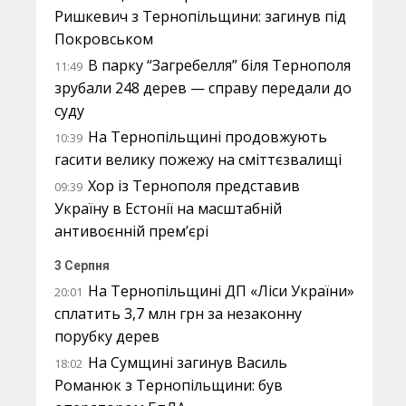
Ришкевич з Тернопільщини: загинув під
Покровськом
В парку “Загребелля” біля Тернополя
11:49
зрубали 248 дерев — справу передали до
суду
На Тернопільщині продовжують
10:39
гасити велику пожежу на сміттєзвалищі
Хор із Тернополя представив
09:39
Україну в Естонії на масштабній
антивоєнній прем’єрі
3 Серпня
На Тернопільщині ДП «Ліси України»
20:01
сплатить 3,7 млн грн за незаконну
порубку дерев
На Сумщині загинув Василь
18:02
Романюк з Тернопільщини: був