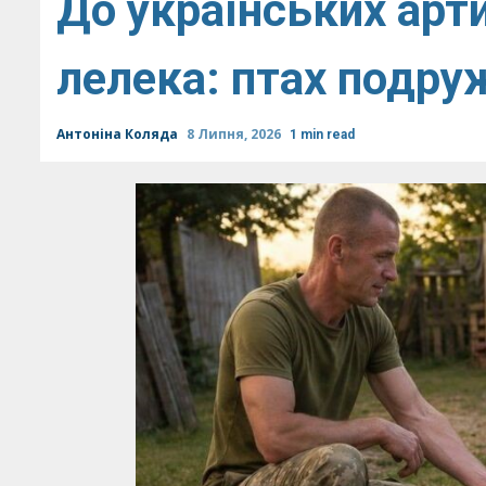
До українських арт
лелека: птах подр
Антоніна Коляда
8 Липня, 2026
1 min read