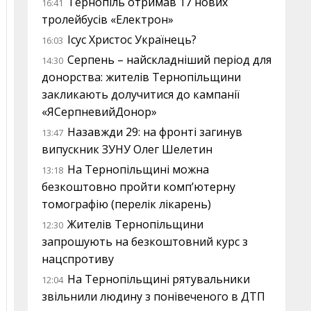
Тернопіль отримав 17 нових
16:41
тролейбусів «Електрон»
Ісус Христос Українець?
16:03
Серпень – найскладніший період для
14:30
донорства: жителів Тернопільщини
закликають долучитися до кампанії
«ЯСерпневийДонор»
Назавжди 29: на фронті загинув
13:47
випускник ЗУНУ Олег Шелетин
На Тернопільщині можна
13:18
безкоштовно пройти комп’ютерну
томографію (перелік лікарень)
Жителів Тернопільщини
12:30
запрошують на безкоштовний курс з
нацспротиву
На Тернопільщині рятувальники
12:04
звільнили людину з понівеченого в ДТП