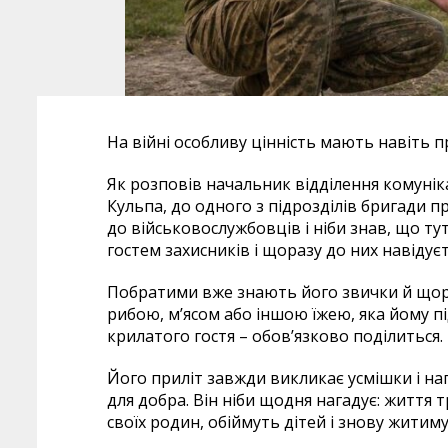
На війні особливу цінність мають навіть про
Як розповів начальник відділення комуні
Кульпа, до одного з підрозділів бригади пр
до військовослужбовців і ніби знав, що тут
гостем захисників і щоразу до них навідуєт
Побратими вже знають його звички й щор
рибою, м’ясом або іншою їжею, яка йому п
крилатого гостя – обов’язково поділиться.
Його приліт завжди викликає усмішки і на
для добра. Він ніби щодня нагадує: життя т
своїх родин, обіймуть дітей і знову житиму