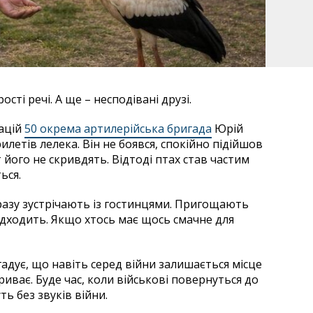
сті речі. А ще – несподівані друзі.
кацій
50 окрема артилерійська бригада
Юрій
илетів лелека. Він не боявся, спокійно підійшов
 його не скривдять. Відтоді птах став частим
ься.
азу зустрічають із гостинцями. Пригощають
ідходить. Якщо хтось має щось смачне для
гадує, що навіть серед війни залишається місце
риває. Буде час, коли військові повернуться до
ть без звуків війни.