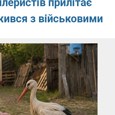
илеристів прилітає
ужився з військовими