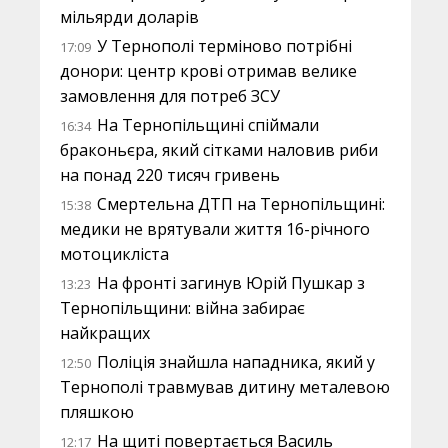
мільярди доларів
У Тернополі терміново потрібні
17:09
донори: центр крові отримав велике
замовлення для потреб ЗСУ
На Тернопільщині спіймали
16:34
браконьєра, який сітками наловив риби
на понад 220 тисяч гривень
Смертельна ДТП на Тернопільщині:
15:38
медики не врятували життя 16-річного
мотоцикліста
На фронті загинув Юрій Пушкар з
13:23
Тернопільщини: війна забирає
найкращих
Поліція знайшла нападника, який у
12:50
Тернополі травмував дитину металевою
пляшкою
На щиті повертається Василь
12:17