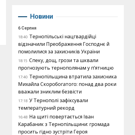
Новини
6 Серпня
Тернопільські нацгвардійці
18:40
відзначили Преображення Господнє й
помолилися за захисників України
Спеку, дощ, грози та шквали
18:15
прогнозують тернополянам у п’ятницю
Тернопільщина втратила захисника
17:40
Михайла Скоробогатого: понад два роки
вважали зниклим безвісти
У Тернополі зафіксували
17:18
температурний рекорд
На щиті повертається Іван
16:48
Карабаник з Тернопільщини: громада
просить гідно зустріти Героя