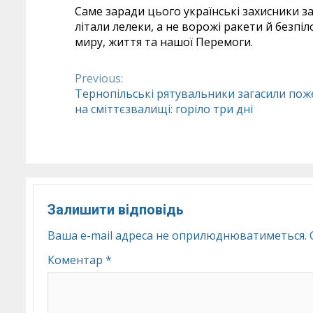
Саме заради цього українські захисники
літали лелеки, а не ворожі ракети й безпі
миру, життя та нашої Перемоги.
Previous:
Continue
Тернопільські рятувальники загасили пож
на сміттєзвалищі: горіло три дні
Reading
Залишити відповідь
Ваша e-mail адреса не оприлюднюватиметься.
Коментар
*