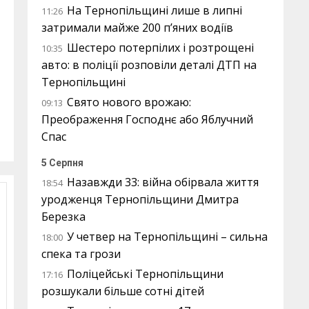
На Тернопільщині лише в липні
11:26
затримали майже 200 п’яних водіїв
Шестеро потерпілих і розтрощені
10:35
авто: в поліції розповіли деталі ДТП на
Тернопільщині
Свято нового врожаю:
09:13
Преображення Господнє або Яблучний
Спас
5 Серпня
Назавжди 33: війна обірвала життя
18:54
уродженця Тернопільщини Дмитра
Березка
У четвер на Тернопільщині – сильна
18:00
спека та грози
Поліцейські Тернопільщини
17:16
розшукали більше сотні дітей