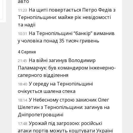
авто
На щиті повертається Петро Федів з
11:23
Тернопільщини: майже рік невідомості
та надії
На Тернопільщині “банкір” виманив
10:31
у чоловіка понад 35 тисяч гривень
4 Серпня
На війні загинув Володимир
21:45
Паламарчук: був командиром інженерно-
саперного відділення
У середу на Тернопільщині
18:40
очікується шалена спека
У Небесному строю захисник Олег
18:14
Шелетин з Тернопільщини: загинув на
Дніпропетровщині
Урожай під загрозою: російські
17:48
атаки портів можуть коштувати Україні