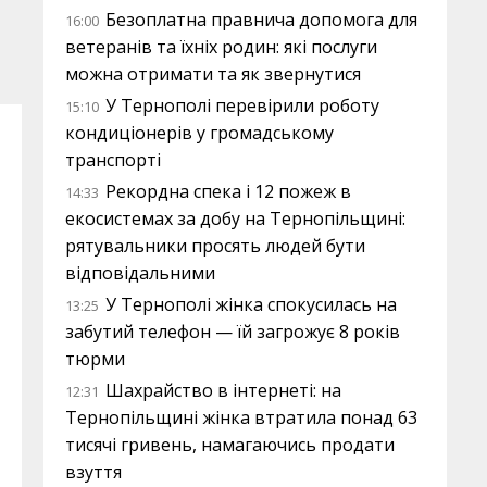
Безоплатна правнича допомога для
16:00
ветеранів та їхніх родин: які послуги
можна отримати та як звернутися
У Тернополі перевірили роботу
15:10
кондиціонерів у громадському
транспорті
Рекордна спека і 12 пожеж в
14:33
екосистемах за добу на Тернопільщині:
рятувальники просять людей бути
відповідальними
У Тернополі жінка спокусилась на
13:25
забутий телефон — їй загрожує 8 років
тюрми
Шахрайство в інтернеті: на
12:31
Тернопільщині жінка втратила понад 63
тисячі гривень, намагаючись продати
взуття