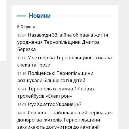
Новини
5 Серпня
Назавжди 33: війна обірвала життя
18:54
уродженця Тернопільщини Дмитра
Березка
У четвер на Тернопільщині – сильна
18:00
спека та грози
Поліцейські Тернопільщини
17:16
розшукали більше сотні дітей
Тернопіль отримав 17 нових
16:41
тролейбусів «Електрон»
Ісус Христос Українець?
16:03
Серпень – найскладніший період для
14:30
донорства: жителів Тернопільщини
закликають долучитися до кампанії