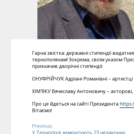
Гарна звістка: державні стипендії видатн
тернополянам! Зокрема, своїм указом Пр
призначив дворічні стипендії:
ОНУФРІЙЧУК Адріані Романівні – артистці 
ХІМ’ЯКУ Вячеславу Антоновичу – акторові,
Про це йдеться на сайті Президента
https
Вітаємо!
Previous:
Continue
У Тернополі демонтують 23 незаконно