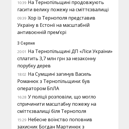
На Тернопільщині продовжують
10:39
гасити велику пожежу на сміттєзвалищі
Хор із Тернополя представив
09:39
Україну в Естонії на масштабній
антивоєнній прем’єрі
3 Серпня
На Тернопільщині ДП «Ліси України»
20:01
сплатить 3,7 млн грн за незаконну
порубку дерев
На Сумщині загинув Василь
18:02
Романюк з Тернопільщини: був
оператором БпЛА
У поліції розповіли, що могло
16:28
спричинити масштабну пожежу на
сміттєзвалищі біля Тернополя
Небесне воїнство поповнив
15:29
захисник Богдан Мартинюк з