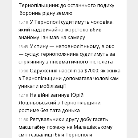
Тернопільщини: до останнього подиху
боронив рідну землю
У Тернополі судитимуть чоловіка,
15:19
який надзвичайно жорстоко вбив
знайому і знімав на камеру
У спину — неповнолітньому, в око
13:45
— сусіду: тернополянина судитимуть за
стрілянину з пневматичного пістолета
Одруження наосліп за $7000: як жінка
13:00
з Тернопільщини допомагала чоловікам
уникати мобілізації
На війні загинув Юрій
12:19
Лошньовський з Тернопільщини:
ростиме без тата донька
Рятувальники другу добу гасять
11:50
масштабну пожежу на Малашівському
сміттєзвалищі біля Тернополя