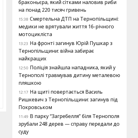
браконьєра, який сітками наловив риби
на понад 220 тисяч гривень
Смертельна ДТП на Тернопільщині:
15:38
медики не врятували життя 16-річного
мотоцикліста
На фронті загинув Юрій Пушкар з
13:23
Тернопільщини: війна забирає
найкращих
Поліція знайшла нападника, який у
12:50
Тернополі травмував дитину металевою
пляшкою
На щиті повертається Василь
12:17
Ришкевич з Тернопільщини: загинув під
Покровськом
В парку “Загребелля” біля Тернополя
11:49
зрубали 248 дерев — справу передали до
суду