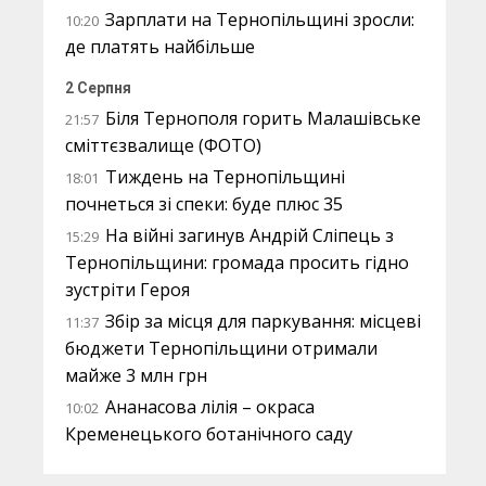
Зарплати на Тернопільщині зросли:
10:20
де платять найбільше
2 Серпня
Біля Тернополя горить Малашівське
21:57
сміттєзвалище (ФОТО)
Тиждень на Тернопільщині
18:01
почнеться зі спеки: буде плюс 35
На війні загинув Андрій Сліпець з
15:29
Тернопільщини: громада просить гідно
зустріти Героя
Збір за місця для паркування: місцеві
11:37
бюджети Тернопільщини отримали
майже 3 млн грн
Ананасова лілія – окраса
10:02
Кременецького ботанічного саду