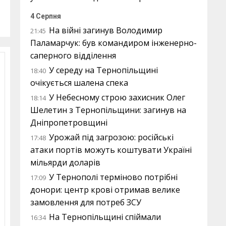
4 Серпня
На війні загинув Володимир
21:45
Паламарчук: був командиром інженерно-
саперного відділення
У середу на Тернопільщині
18:40
очікується шалена спека
У Небесному строю захисник Олег
18:14
Шелетин з Тернопільщини: загинув на
Дніпропетровщині
Урожай під загрозою: російські
17:48
атаки портів можуть коштувати Україні
мільярди доларів
У Тернополі терміново потрібні
17:09
донори: центр крові отримав велике
замовлення для потреб ЗСУ
На Тернопільщині спіймали
16:34