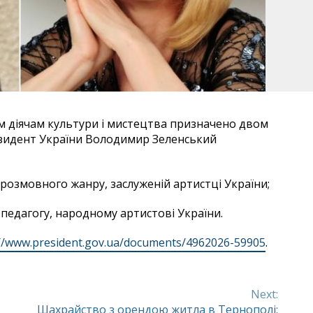
им діячам культури і мистецтва призначено двом
езидент України Володимир Зеленський
розмовного жанру, заслуженій артистці України;
 педагогу, народному артистові України.
://www.president.gov.ua/documents/4962026-59905
.
Next:
Шахрайство з орендою житла в Тернополі: