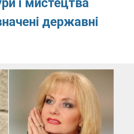
ри і мистецтва
начені державні