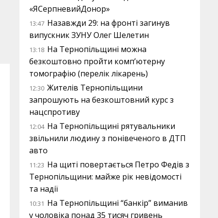
«ЯСерпневийДонор»
Назавжди 29: на фронті загинув
13:47
випускник ЗУНУ Олег Шелетин
На Тернопільщині можна
13:18
безкоштовно пройти комп’ютерну
томографію (перелік лікарень)
Жителів Тернопільщини
12:30
запрошують на безкоштовний курс з
нацспротиву
На Тернопільщині рятувальники
12:04
звільнили людину з понівеченого в ДТП
авто
На щиті повертається Петро Федів з
11:23
Тернопільщини: майже рік невідомості
та надії
На Тернопільщині “банкір” виманив
10:31
у чоловіка понад 35 тисяч гривень