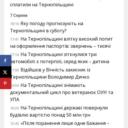
сплатили на Тернопільщині
7 Серпня
Яку погоду прогнозують на
18:10
Тернопільщині в суботу?
На Тернопільщині влітку високий попит
17:41
на оформлення паспортів: звернень – тисячі
На Тернопільщині зіткнулися три
17:14
автомобілі: є потерпілі, серед яких – дитина
Відійшов у Вічність захисник із
17:00
Тернопільщини Володимир Дичко
На Тернопільщині знімають
16:56
документальний цикл про ветеранок ОУН та
УПА
На Тернопільщині державі повернули
16:20
будівлю вартістю понад 50 млн грн
«Після поранення лише одне бажання –
15:43