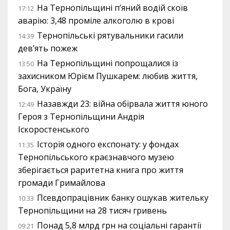
На Тернопільщині п’яний водій скоїв
17:12
аварію: 3,48 проміле алкоголю в крові
Тернопільські рятувальники гасили
14:39
дев’ять пожеж
На Тернопільщині попрощалися із
13:50
захисником Юрієм Пушкарем: любив життя,
Бога, Україну
Назавжди 23: війна обірвала життя юного
12:49
Героя з Тернопільщини Андрія
Іскоростенського
Історія одного експонату: у фондах
11:35
Тернопільського краєзнавчого музею
зберігається раритетна книга про життя
громади Гримайлова
Псевдопрацівник банку ошукав жительку
10:33
Тернопільщини на 28 тисяч гривень
Понад 5,8 млрд грн на соціальні гарантії
09:21