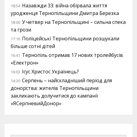
Назавжди 33: війна обірвала життя
18:54
уродженця Тернопільщини Дмитра Березка
У четвер на Тернопільщині – сильна спека
18:00
та грози
Поліцейські Тернопільщини розшукали
17:16
більше сотні дітей
Тернопіль отримав 17 нових тролейбусів
16:41
«Електрон»
Ісус Христос Українець?
16:03
Серпень – найскладніший період для
14:30
донорства: жителів Тернопільщини
закликають долучитися до кампанії
«ЯСерпневийДонор»