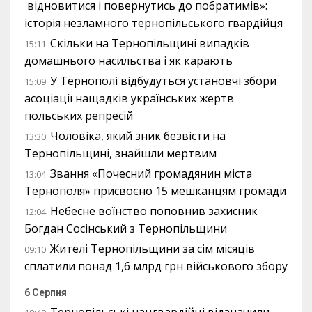
відновитися і повернутись до побратимів»:
історія незламного тернопільського гвардійця
Скільки на Тернопільщині випадків
15:11
домашнього насильства і як карають
У Тернополі відбудуться установчі збори
15:09
асоціації нащадків українських жертв
польських репресій
Чоловіка, який зник безвісти на
13:30
Тернопільщині, знайшли мертвим
Звання «Почесний громадянин міста
13:04
Тернополя» присвоєно 15 мешканцям громади
Небесне воїнство поповнив захисник
12:04
Богдан Сосінський з Тернопільщини
Жителі Тернопільщини за сім місяців
09:10
сплатили понад 1,6 млрд грн військового збору
6 Серпня