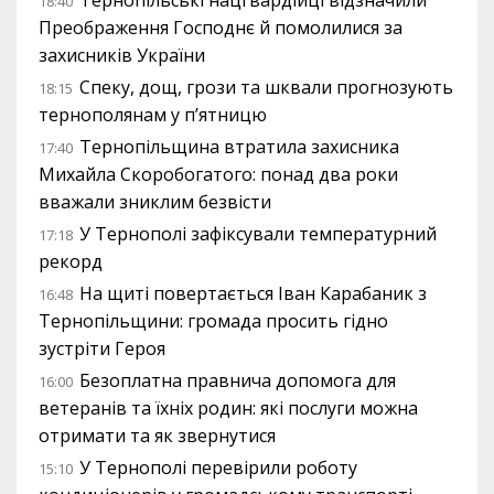
Тернопільські нацгвардійці відзначили
18:40
Преображення Господнє й помолилися за
захисників України
Спеку, дощ, грози та шквали прогнозують
18:15
тернополянам у п’ятницю
Тернопільщина втратила захисника
17:40
Михайла Скоробогатого: понад два роки
вважали зниклим безвісти
У Тернополі зафіксували температурний
17:18
рекорд
На щиті повертається Іван Карабаник з
16:48
Тернопільщини: громада просить гідно
зустріти Героя
Безоплатна правнича допомога для
16:00
ветеранів та їхніх родин: які послуги можна
отримати та як звернутися
У Тернополі перевірили роботу
15:10