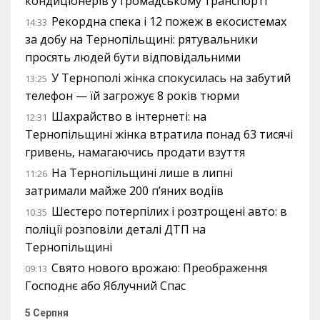
кондиціонерів у громадському транспорті
Рекордна спека і 12 пожеж в екосистемах
14:33
за добу на Тернопільщині: рятувальники
просять людей бути відповідальними
У Тернополі жінка спокусилась на забутий
13:25
телефон — їй загрожує 8 років тюрми
Шахрайство в інтернеті: на
12:31
Тернопільщині жінка втратила понад 63 тисячі
гривень, намагаючись продати взуття
На Тернопільщині лише в липні
11:26
затримали майже 200 п’яних водіїв
Шестеро потерпілих і розтрощені авто: в
10:35
поліції розповіли деталі ДТП на
Тернопільщині
Свято нового врожаю: Преображення
09:13
Господнє або Яблучний Спас
5 Серпня