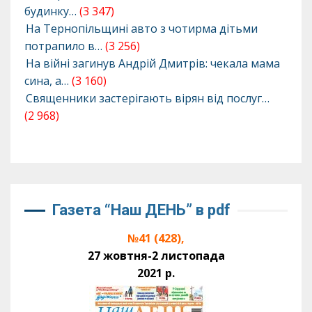
будинку…
(3 347)
На Тернопільщині авто з чотирма дітьми
потрапило в…
(3 256)
На війні загинув Андрій Дмитрів: чекала мама
сина, а…
(3 160)
Священники застерігають вірян від послуг…
(2 968)
Газета “Наш ДЕНЬ” в pdf
№41 (428),
27 жовтня-2 листопада
2021 р.