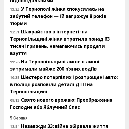
відповідальними
У Тернополі жінка спокусилась на
13:25
забутий телефон — їй загрожує 8 років
тюрми
Шахрайство в інтернеті: на
12:31
Тернопільщині жінка втратила понад 63
тисячі гривень, намагаючись продати
взуття
На Тернопільщині лише в липні
11:26
затримали майже 200 п’яних водіїв
Шестеро потерпілих і розтрощені авто:
10:35
в поліції розповіли деталі ДТП на
Тернопільщині
Свято нового врожаю: Преображення
09:13
Господнє або Яблучний Спас
5 Серпня
Назавжди 33: війна обірвала життя
18:54