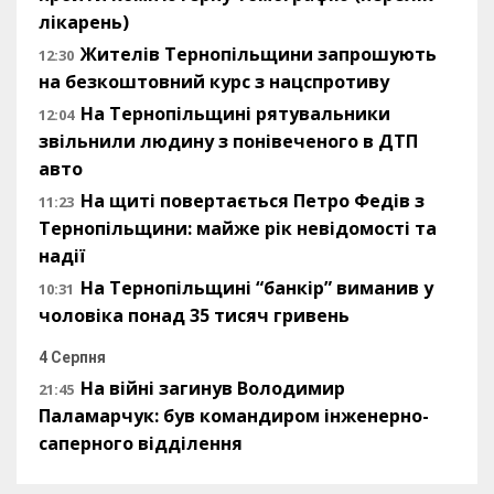
лікарень)
Жителів Тернопільщини запрошують
12:30
на безкоштовний курс з нацспротиву
На Тернопільщині рятувальники
12:04
звільнили людину з понівеченого в ДТП
авто
На щиті повертається Петро Федів з
11:23
Тернопільщини: майже рік невідомості та
надії
На Тернопільщині “банкір” виманив у
10:31
чоловіка понад 35 тисяч гривень
4 Серпня
На війні загинув Володимир
21:45
Паламарчук: був командиром інженерно-
саперного відділення