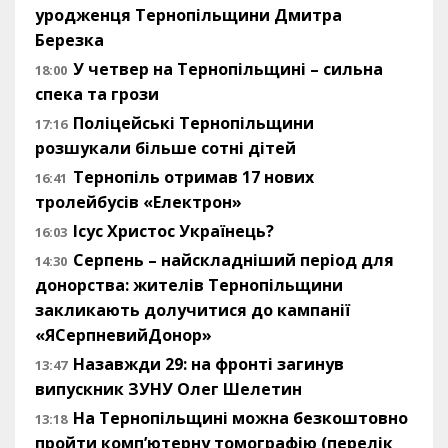
уродженця Тернопільщини Дмитра
Березка
У четвер на Тернопільщині – сильна
18:00
спека та грози
Поліцейські Тернопільщини
17:16
розшукали більше сотні дітей
Тернопіль отримав 17 нових
16:41
тролейбусів «Електрон»
Ісус Христос Українець?
16:03
Серпень – найскладніший період для
14:30
донорства: жителів Тернопільщини
закликають долучитися до кампанії
«ЯСерпневийДонор»
Назавжди 29: на фронті загинув
13:47
випускник ЗУНУ Олег Шелетин
На Тернопільщині можна безкоштовно
13:18
пройти комп’ютерну томографію (перелік