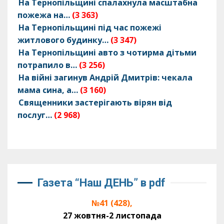
На Тернопільщині спалахнула масштабна
пожежа на…
(3 363)
На Тернопільщині під час пожежі
житлового будинку…
(3 347)
На Тернопільщині авто з чотирма дітьми
потрапило в…
(3 256)
На війні загинув Андрій Дмитрів: чекала
мама сина, а…
(3 160)
Священники застерігають вірян від
послуг…
(2 968)
Газета “Наш ДЕНЬ” в pdf
№41 (428),
27 жовтня-2 листопада