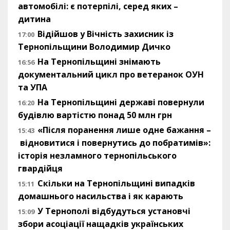
автомобілі: є потерпілі, серед яких –
дитина
Відійшов у Вічність захисник із
17:00
Тернопільщини Володимир Дичко
На Тернопільщині знімають
16:56
документальний цикл про ветеранок ОУН
та УПА
На Тернопільщині державі повернули
16:20
будівлю вартістю понад 50 млн грн
«Після поранення лише одне бажання –
15:43
відновитися і повернутись до побратимів»:
історія незламного тернопільського
гвардійця
Скільки на Тернопільщині випадків
15:11
домашнього насильства і як карають
У Тернополі відбудуться установчі
15:09
збори асоціації нащадків українських