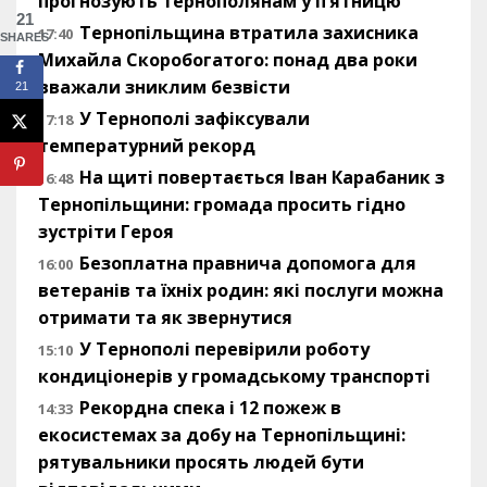
прогнозують тернополянам у п’ятницю
21
Тернопільщина втратила захисника
17:40
SHARES
Михайла Скоробогатого: понад два роки
вважали зниклим безвісти
21
У Тернополі зафіксували
17:18
температурний рекорд
На щиті повертається Іван Карабаник з
16:48
Тернопільщини: громада просить гідно
зустріти Героя
Безоплатна правнича допомога для
16:00
ветеранів та їхніх родин: які послуги можна
отримати та як звернутися
У Тернополі перевірили роботу
15:10
кондиціонерів у громадському транспорті
Рекордна спека і 12 пожеж в
14:33
екосистемах за добу на Тернопільщині:
рятувальники просять людей бути