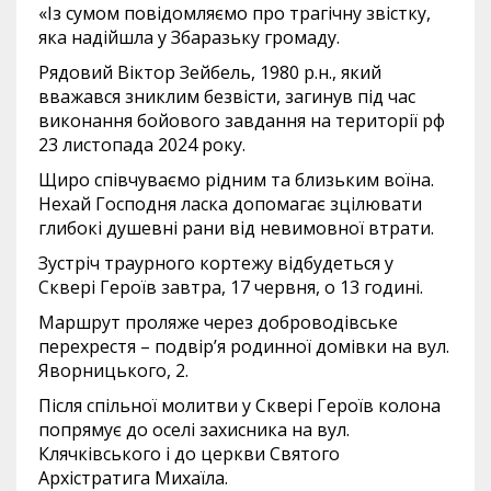
«Із сумом повідомляємо про трагічну звістку,
яка надійшла у Збаразьку громаду.
Рядовий Віктор Зейбель, 1980 р.н., який
вважався зниклим безвісти, загинув під час
виконання бойового завдання на території рф
23 листопада 2024 року.
Щиро співчуваємо рідним та близьким воїна.
Нехай Господня ласка допомагає зцілювати
глибокі душевні рани від невимовної втрати.
Зустріч траурного кортежу відбудеться у
Сквері Героїв завтра, 17 червня, о 13 годині.
Маршрут проляже через доброводівське
перехрестя – подвір’я родинної домівки на вул.
Яворницького, 2.
Після спільної молитви у Сквері Героїв колона
попрямує до оселі захисника на вул.
Клячківського і до церкви Святого
Архістратига Михаїла.