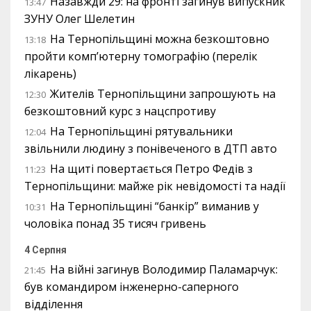
Назавжди 29: на фронті загинув випускник
13:47
ЗУНУ Олег Шелетин
На Тернопільщині можна безкоштовно
13:18
пройти комп’ютерну томографію (перелік
лікарень)
Жителів Тернопільщини запрошують на
12:30
безкоштовний курс з нацспротиву
На Тернопільщині рятувальники
12:04
звільнили людину з понівеченого в ДТП авто
На щиті повертається Петро Федів з
11:23
Тернопільщини: майже рік невідомості та надії
На Тернопільщині “банкір” виманив у
10:31
чоловіка понад 35 тисяч гривень
4 Серпня
На війні загинув Володимир Паламарчук:
21:45
був командиром інженерно-саперного
відділення