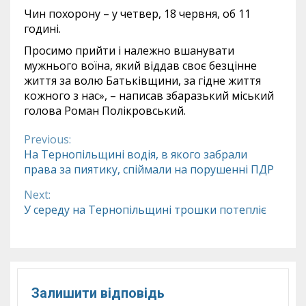
Чин похорону – у четвер, 18 червня, об 11
годині.
Просимо прийти і належно вшанувати
мужнього воїна, який віддав своє безцінне
життя за волю Батьківщини, за гідне життя
кожного з нас», – написав збаразький міський
голова Роман Полікровський.
Previous:
Continue
На Тернопільщині водія, в якого забрали
права за пиятику, спіймали на порушенні ПДР
Reading
Next:
У середу на Тернопільщині трошки потепліє
Залишити відповідь