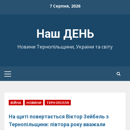
Skip
7 Серпня, 2026
to
content
Наш ДЕНЬ
Новини Тернопільщини, України та світу
Primary
Menu
ВІЙНА
НОВИНИ
ТЕРНОПІЛЛЯ
На щиті повертається Віктор Зейбель з
Тернопільщини: півтора року вважали