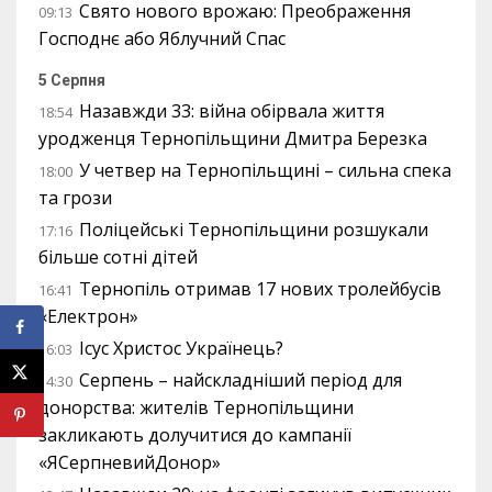
Свято нового врожаю: Преображення
09:13
Господнє або Яблучний Спас
5 Серпня
Назавжди 33: війна обірвала життя
18:54
уродженця Тернопільщини Дмитра Березка
У четвер на Тернопільщині – сильна спека
18:00
та грози
Поліцейські Тернопільщини розшукали
17:16
більше сотні дітей
Тернопіль отримав 17 нових тролейбусів
16:41
«Електрон»
Ісус Христос Українець?
16:03
Серпень – найскладніший період для
14:30
донорства: жителів Тернопільщини
закликають долучитися до кампанії
«ЯСерпневийДонор»