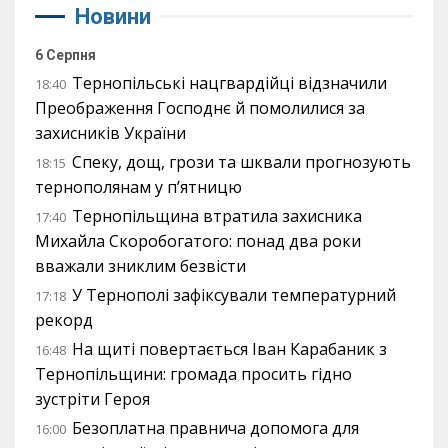
Новини
6 Серпня
Тернопільські нацгвардійці відзначили
18:40
Преображення Господнє й помолилися за
захисників України
Спеку, дощ, грози та шквали прогнозують
18:15
тернополянам у п’ятницю
Тернопільщина втратила захисника
17:40
Михайла Скоробогатого: понад два роки
вважали зниклим безвісти
У Тернополі зафіксували температурний
17:18
рекорд
На щиті повертається Іван Карабаник з
16:48
Тернопільщини: громада просить гідно
зустріти Героя
Безоплатна правнича допомога для
16:00