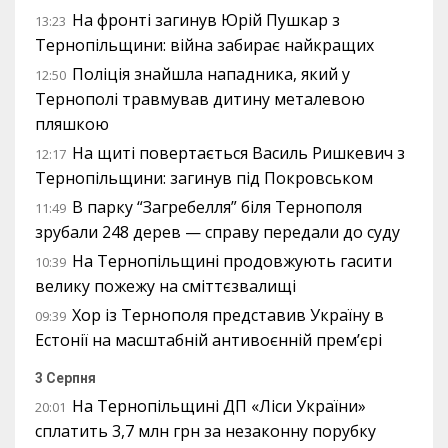
На фронті загинув Юрій Пушкар з
13:23
Тернопільщини: війна забирає найкращих
Поліція знайшла нападника, який у
12:50
Тернополі травмував дитину металевою
пляшкою
На щиті повертається Василь Ришкевич з
12:17
Тернопільщини: загинув під Покровськом
В парку “Загребелля” біля Тернополя
11:49
зрубали 248 дерев — справу передали до суду
На Тернопільщині продовжують гасити
10:39
велику пожежу на сміттєзвалищі
Хор із Тернополя представив Україну в
09:39
Естонії на масштабній антивоєнній прем’єрі
3 Серпня
На Тернопільщині ДП «Ліси України»
20:01
сплатить 3,7 млн грн за незаконну порубку