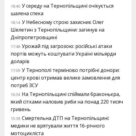
У середу на Тернопільщині очікується
18:40
шалена спека
У Небесному строю захисник Олег
18:14
Шелетин з Тернопільщини: загинув на
Дніпропетровщині
Урожай під загрозою: російські атаки
17:48
портів можуть коштувати Україні мільярди
доларів
У Тернополі терміново потрібні донори:
17:09
центр крові отримав велике замовлення для
потреб ЗСУ
На Тернопільщині спіймали браконьєра,
16:34
який сітками наловив риби на понад 220 тисяч
гривень
Смертельна ДТП на Тернопільщині:
15:38
медики не врятували життя 16-річного
мотоцикліста