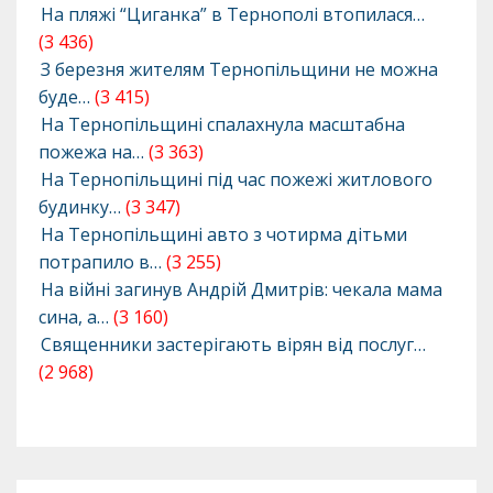
На пляжі “Циганка” в Тернополі втопилася…
(3 436)
З березня жителям Тернопільщини не можна
буде…
(3 415)
На Тернопільщині спалахнула масштабна
пожежа на…
(3 363)
На Тернопільщині під час пожежі житлового
будинку…
(3 347)
На Тернопільщині авто з чотирма дітьми
потрапило в…
(3 255)
На війні загинув Андрій Дмитрів: чекала мама
сина, а…
(3 160)
Священники застерігають вірян від послуг…
(2 968)