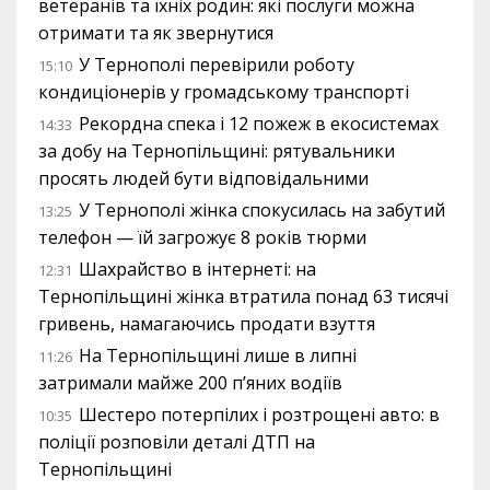
ветеранів та їхніх родин: які послуги можна
отримати та як звернутися
У Тернополі перевірили роботу
15:10
кондиціонерів у громадському транспорті
Рекордна спека і 12 пожеж в екосистемах
14:33
за добу на Тернопільщині: рятувальники
просять людей бути відповідальними
У Тернополі жінка спокусилась на забутий
13:25
телефон — їй загрожує 8 років тюрми
Шахрайство в інтернеті: на
12:31
Тернопільщині жінка втратила понад 63 тисячі
гривень, намагаючись продати взуття
На Тернопільщині лише в липні
11:26
затримали майже 200 п’яних водіїв
Шестеро потерпілих і розтрощені авто: в
10:35
поліції розповіли деталі ДТП на
Тернопільщині