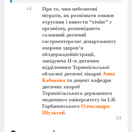
Про те, чим небезпечні
нітрати, як розпізнати ознаки
отруєння і вивести “хімію” з
організму, розповідають
головний дитячий
гастроентеролог департаменту
охорони здоров’я
облдержадміністрації,
завідуюча ІІ-м дитячим
відділенням Тернопільської
обласної дитячої лікарні
Анна
Кабакова
та доцент кафедри
дитячих хвороб
Тернопільського державного
медичного університету ім І.Я.
Горбачевського
Олександра
Шульгай
.