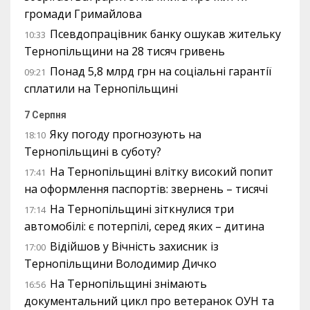
громади Гримайлова
Псевдопрацівник банку ошукав жительку
10:33
Тернопільщини на 28 тисяч гривень
Понад 5,8 млрд грн на соціальні гарантії
09:21
сплатили на Тернопільщині
7 Серпня
Яку погоду прогнозують на
18:10
Тернопільщині в суботу?
На Тернопільщині влітку високий попит
17:41
на оформлення паспортів: звернень – тисячі
На Тернопільщині зіткнулися три
17:14
автомобілі: є потерпілі, серед яких – дитина
Відійшов у Вічність захисник із
17:00
Тернопільщини Володимир Дичко
На Тернопільщині знімають
16:56
документальний цикл про ветеранок ОУН та