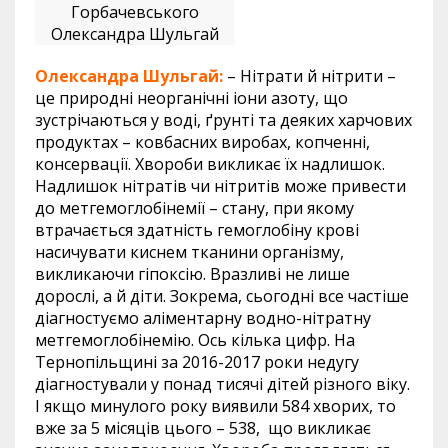
Горбачевського
Олександра Шульгай
Олександра Шульгай:
– Нітрати й нітрити –
це природні неорганічні іони азоту, що
зустрічаються у воді, ґрунті та деяких харчових
продуктах – ковбасних виробах, копченні,
консервації. Хвороби викликає їх надлишок.
Надлишок нітратів чи нітритів може привести
до метгемоглобінемії – стану, при якому
втрачається здатність гемоглобіну крові
насичувати киснем тканини організму,
викликаючи гіпоксію. Вразливі не лише
дорослі, а й діти. Зокрема, сьогодні все частіше
діагностуємо аліментарну водно-нітратну
метгемоглобінемію. Ось кілька цифр. На
Тернопільщині за 2016-2017 роки недугу
діагностували у понад тисячі дітей різного віку.
І якщо минулого року виявили 584 хворих, то
вже за 5 місяців цього – 538, що викликає