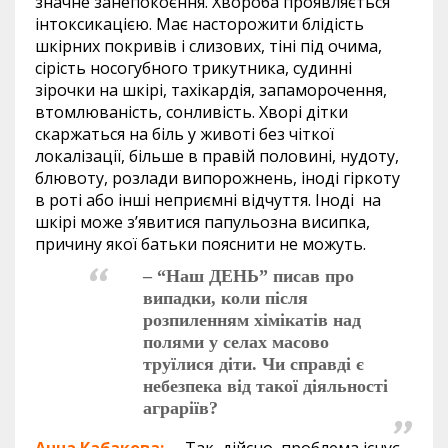
значне занепокоєння. Хвороба проявляється
інтоксикацією. Має насторожити блідість
шкірних покривів і слизових, тіні під очима,
сірість носогубного трикутника, судинні
зірочки на шкірі, тахікардія, запаморочення,
втомлюваність, сонливість. Хворі дітки
скаржаться на біль у животі без чіткої
локалізації, більше в правій половині, нудоту,
блювоту, розлади випорожнень, іноді гіркоту
в роті або інші неприємні відчуття. Іноді на
шкірі може з’явитися папульозна висипка,
причину якої батьки пояснити не можуть.
– “Наш ДЕНЬ” писав про
випадки, коли після
розпиленням хімікатів над
полями у селах масово
труїлися діти. Чи справді є
небезпека від такої діяльності
аграріїв?
Анна Кабакова:
– Так, дійсно, проблема існує.