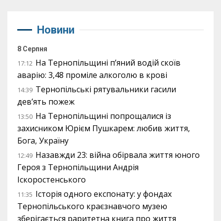
Новини
8 Серпня
На Тернопільщині п’яний водій скоїв
17:12
аварію: 3,48 проміле алкоголю в крові
Тернопільські рятувальники гасили
14:39
дев’ять пожеж
На Тернопільщині попрощалися із
13:50
захисником Юрієм Пушкарем: любив життя,
Бога, Україну
Назавжди 23: війна обірвала життя юного
12:49
Героя з Тернопільщини Андрія
Іскоростенського
Історія одного експонату: у фондах
11:35
Тернопільського краєзнавчого музею
зберігається раритетна книга про життя