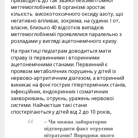
призводить до так званої безсимптомної
метгемоглобінемії. В організмі зростає
кількість високотоксичного оксиду азоту, що
негативно впливає, зокрема, на судини. І от,
власне, близько 40 відсотків випадків
метгемоглобінемії проявлялися паралельно з
розладами у вигляді ацетонемічного кризу.
На практиці педіатрам доводиться мати
справу із первинними і вторинними
ацетонемічними станами. Первинний є
проявом метаболічних порушень у дітей із
нервово-артритичним діатезом, а вторинний
виникає на фоні гострих гіпертермічних станів,
інфекційних, ендокринних і соматичних
захворювань, отруєнь, уражень нервової
системи. Найчастіше такі стани
спостерігаються у дітей від 2 до 10 років,.
– Чи можна лабораторно
підтвердити факт отруєння
нітратами? Впродовж якого