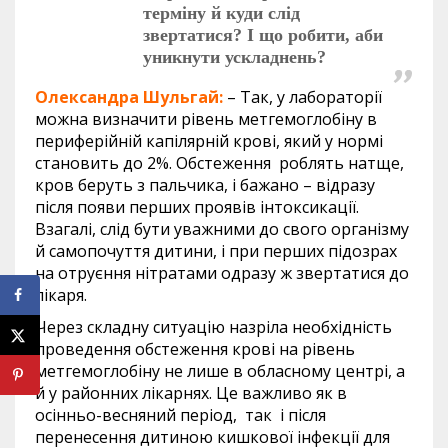
терміну й куди слід
звертатися? І що робити, аби
уникнути ускладнень?
Олександра Шульгай:
– Так, у лабораторії
можна визначити рівень метгемоглобіну в
периферійній капілярній крові, який у нормі
становить до 2%. Обстеження роблять натще,
кров беруть з пальчика, і бажано – відразу
після появи перших проявів інтоксикації.
Взагалі, слід бути уважними до свого організму
й самопочуття дитини, і при перших підозрах
на отруєння нітратами одразу ж звертатися до
лікаря.
Через складну ситуацію назріла необхідність
проведення обстеження крові на рівень
метгемоглобіну не лише в обласному центрі, а
й у районних лікарнях. Це важливо як в
осінньо-весняний період, так і після
перенесення дитиною кишкової інфекції для