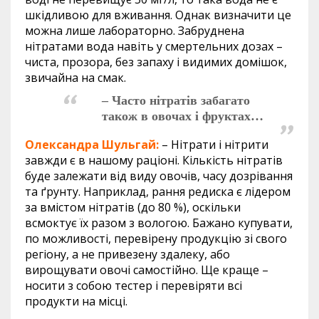
шкідливою для вживання. Однак визначити це
можна лише лабораторно. Забруднена
нітратами вода навіть у смертельних дозах –
чиста, прозора, без запаху і видимих домішок,
звичайна на смак.
– Часто нітратів забагато
також в овочах і фруктах…
Олександра Шульгай:
– Нітрати і нітрити
завжди є в нашому раціоні. Кількість нітратів
буде залежати від виду овочів, часу дозрівання
та ґрунту. Наприклад, рання редиска є лідером
за вмістом нітратів (до 80 %), оскільки
всмоктує їх разом з вологою. Бажано купувати,
по можливості, перевірену продукцію зі свого
регіону, а не привезену здалеку, або
вирощувати овочі самостійно. Ще краще –
носити з собою тестер і перевіряти всі
продукти на місці.