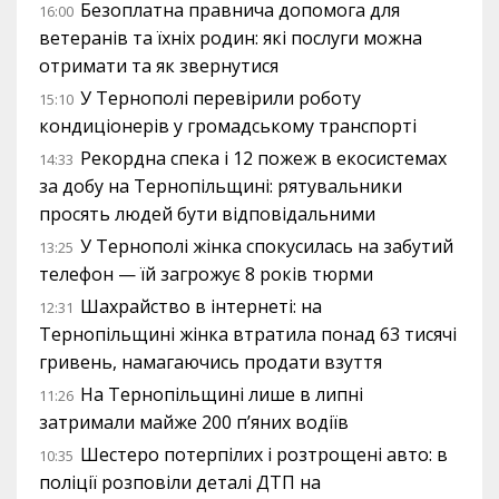
Безоплатна правнича допомога для
16:00
ветеранів та їхніх родин: які послуги можна
отримати та як звернутися
У Тернополі перевірили роботу
15:10
кондиціонерів у громадському транспорті
Рекордна спека і 12 пожеж в екосистемах
14:33
за добу на Тернопільщині: рятувальники
просять людей бути відповідальними
У Тернополі жінка спокусилась на забутий
13:25
телефон — їй загрожує 8 років тюрми
Шахрайство в інтернеті: на
12:31
Тернопільщині жінка втратила понад 63 тисячі
гривень, намагаючись продати взуття
На Тернопільщині лише в липні
11:26
затримали майже 200 п’яних водіїв
Шестеро потерпілих і розтрощені авто: в
10:35
поліції розповіли деталі ДТП на