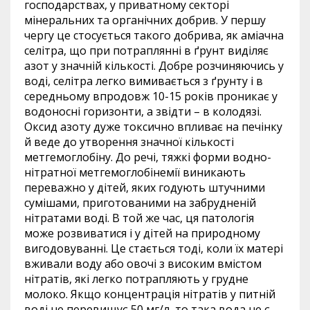
господарствах, у приватному секторі
мінеральних та органічних добрив. У першу
чергу це стосується такого добрива, як аміачна
селітра, що при потраплянні в ґрунт виділяє
азот у значній кількості. Добре розчиняючись у
воді, селітра легко вимивається з ґрунту і в
середньому впродовж 10-15 років проникає у
водоносні горизонти, а звідти – в колодязі.
Оксид азоту дуже токсично впливає на печінку
й веде до утворення значної кількості
метгемоглобіну. До речі, тяжкі форми водно-
нітратної метгемоглобінемії виникають
переважно у дітей, яких годують штучними
сумішами, приготованими на забрудненій
нітратами воді. В той же час, ця патологія
може розвиватися і у дітей на природному
вигодовуванні. Це стається тоді, коли їх матері
вживали воду або овочі з високим вмістом
нітратів, які легко потрапляють у грудне
молоко. Якщо концентрація нітратів у питній
воді не перевищує 50 мг/л, то така вода не є