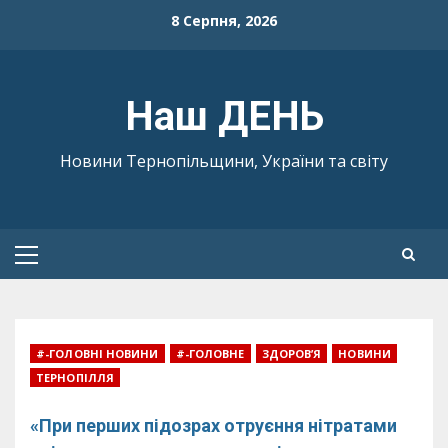
Skip
8 Серпня, 2026
to
content
Наш ДЕНЬ
Новини Тернопільщини, України та світу
Primary
Menu
#-ГОЛОВНІ НОВИНИ
#-ГОЛОВНЕ
ЗДОРОВ’Я
НОВИНИ
ТЕРНОПІЛЛЯ
«При перших підозрах отруєння нітратами