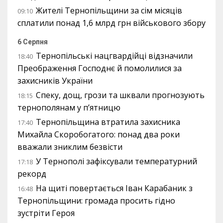
Жителі Тернопільщини за сім місяців
09:10
сплатили понад 1,6 млрд грн військового збору
6 Серпня
Тернопільські нацгвардійці відзначили
18:40
Преображення Господнє й помолилися за
захисників України
Спеку, дощ, грози та шквали прогнозують
18:15
тернополянам у п’ятницю
Тернопільщина втратила захисника
17:40
Михайла Скоробогатого: понад два роки
вважали зниклим безвісти
У Тернополі зафіксували температурний
17:18
рекорд
На щиті повертається Іван Карабаник з
16:48
Тернопільщини: громада просить гідно
зустріти Героя