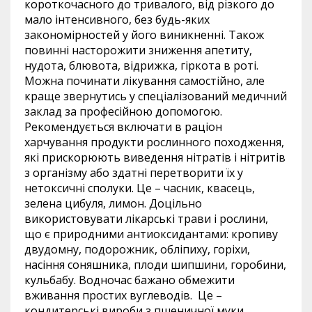
короткочасного до тривалого, від різкого до
мало інтенсивного, без будь-яких
закономірностей у його виникненні. Також
повинні насторожити зниження апетиту,
нудота, блювота, відрижка, гіркота в роті.
Можна починати лікування самостійно, але
краще звернутись у спеціалізований медичний
заклад за професійною допомогою.
Рекомендується включати в раціон
харчування продукти рослинного походження,
які прискорюють виведення нітратів і нітритів
з організму або здатні перетворити їх у
нетоксичні сполуки. Це – часник, квасець,
зелена цибуля, лимон. Доцільно
використовувати лікарські трави і рослини,
що є природними антиоксидантами: кропиву
двудомну, подорожник, обліпиху, горіхи,
насіння соняшника, плоди шипшини, горобини,
кульбабу. Водночас бажано обмежити
вживання простих вуглеводів. Це –
кондитерські вироби з пшеничної муки