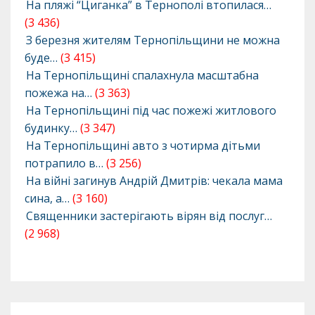
На пляжі “Циганка” в Тернополі втопилася…
(3 436)
З березня жителям Тернопільщини не можна
буде…
(3 415)
На Тернопільщині спалахнула масштабна
пожежа на…
(3 363)
На Тернопільщині під час пожежі житлового
будинку…
(3 347)
На Тернопільщині авто з чотирма дітьми
потрапило в…
(3 256)
На війні загинув Андрій Дмитрів: чекала мама
сина, а…
(3 160)
Священники застерігають вірян від послуг…
(2 968)