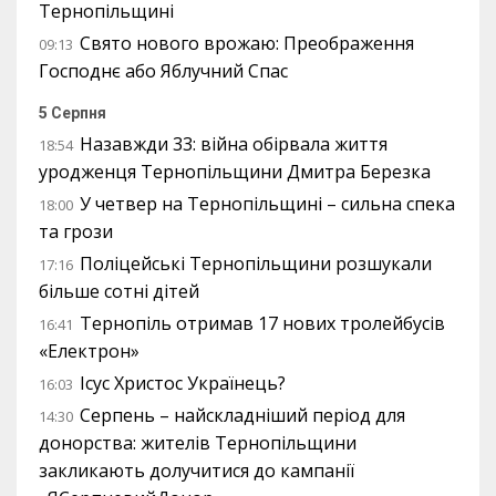
Тернопільщині
Свято нового врожаю: Преображення
09:13
Господнє або Яблучний Спас
5 Серпня
Назавжди 33: війна обірвала життя
18:54
уродженця Тернопільщини Дмитра Березка
У четвер на Тернопільщині – сильна спека
18:00
та грози
Поліцейські Тернопільщини розшукали
17:16
більше сотні дітей
Тернопіль отримав 17 нових тролейбусів
16:41
«Електрон»
Ісус Христос Українець?
16:03
Серпень – найскладніший період для
14:30
донорства: жителів Тернопільщини
закликають долучитися до кампанії