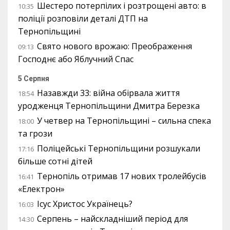
Шестеро потерпілих і розтрощені авто: в
10:35
поліції розповіли деталі ДТП на
Тернопільщині
Свято нового врожаю: Преображення
09:13
Господнє або Яблучний Спас
5 Серпня
Назавжди 33: війна обірвала життя
18:54
уродженця Тернопільщини Дмитра Березка
У четвер на Тернопільщині – сильна спека
18:00
та грози
Поліцейські Тернопільщини розшукали
17:16
більше сотні дітей
Тернопіль отримав 17 нових тролейбусів
16:41
«Електрон»
Ісус Христос Українець?
16:03
Серпень – найскладніший період для
14:30