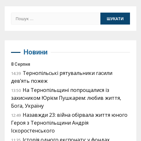
Пошук:
Новини
8 Серпня
Тернопільські рятувальники гасили
14:39
дев’ять пожеж
На Тернопільщині попрощалися із
13:50
захисником Юрієм Пушкарем: любив життя,
Бога, Україну
Назавжди 23: війна обірвала життя юного
12:49
Героя з Тернопільщини Андрія
Іскоростенського
Історія одного експонату: у фондах
11:35