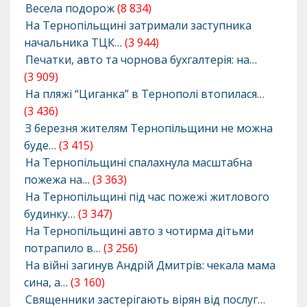
Весела подорож
(8 834)
На Тернопільщині затримали заступника
начальника ТЦК…
(3 944)
Печатки, авто та чорнова бухгалтерія: на…
(3 909)
На пляжі “Циганка” в Тернополі втопилася…
(3 436)
З березня жителям Тернопільщини не можна
буде…
(3 415)
На Тернопільщині спалахнула масштабна
пожежа на…
(3 363)
На Тернопільщині під час пожежі житлового
будинку…
(3 347)
На Тернопільщині авто з чотирма дітьми
потрапило в…
(3 256)
На війні загинув Андрій Дмитрів: чекала мама
сина, а…
(3 160)
Священники застерігають вірян від послуг…