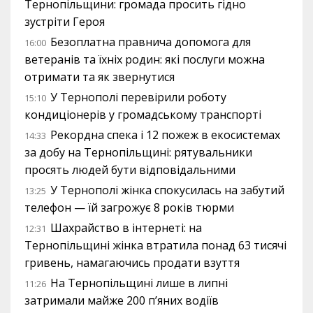
Тернопільщини: громада просить гідно
зустріти Героя
Безоплатна правнича допомога для
16:00
ветеранів та їхніх родин: які послуги можна
отримати та як звернутися
У Тернополі перевірили роботу
15:10
кондиціонерів у громадському транспорті
Рекордна спека і 12 пожеж в екосистемах
14:33
за добу на Тернопільщині: рятувальники
просять людей бути відповідальними
У Тернополі жінка спокусилась на забутий
13:25
телефон — їй загрожує 8 років тюрми
Шахрайство в інтернеті: на
12:31
Тернопільщині жінка втратила понад 63 тисячі
гривень, намагаючись продати взуття
На Тернопільщині лише в липні
11:26
затримали майже 200 п’яних водіїв