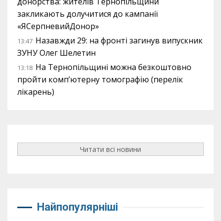
донорства: жителів Тернопільщини
закликають долучитися до кампанії
«ЯСерпневийДонор»
Назавжди 29: на фронті загинув випускник
13:47
ЗУНУ Олег Шелетин
На Тернопільщині можна безкоштовно
13:18
пройти комп’ютерну томографію (перелік
лікарень)
Читати всі новини
Найпопулярніші