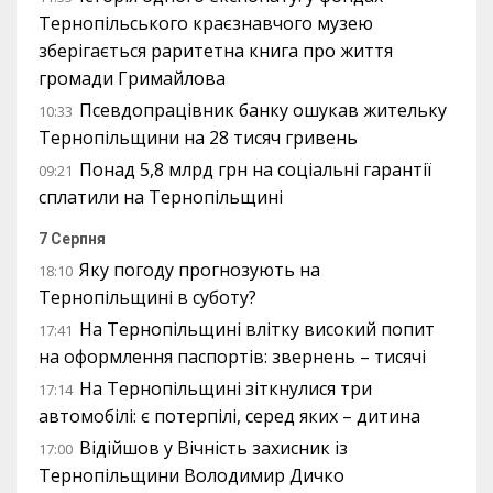
Тернопільського краєзнавчого музею
зберігається раритетна книга про життя
громади Гримайлова
Псевдопрацівник банку ошукав жительку
10:33
Тернопільщини на 28 тисяч гривень
Понад 5,8 млрд грн на соціальні гарантії
09:21
сплатили на Тернопільщині
7 Серпня
Яку погоду прогнозують на
18:10
Тернопільщині в суботу?
На Тернопільщині влітку високий попит
17:41
на оформлення паспортів: звернень – тисячі
На Тернопільщині зіткнулися три
17:14
автомобілі: є потерпілі, серед яких – дитина
Відійшов у Вічність захисник із
17:00
Тернопільщини Володимир Дичко