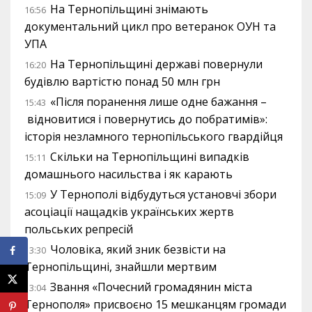
На Тернопільщині знімають
16:56
документальний цикл про ветеранок ОУН та
УПА
На Тернопільщині державі повернули
16:20
будівлю вартістю понад 50 млн грн
«Після поранення лише одне бажання –
15:43
відновитися і повернутись до побратимів»:
історія незламного тернопільського гвардійця
Скільки на Тернопільщині випадків
15:11
домашнього насильства і як карають
У Тернополі відбудуться установчі збори
15:09
асоціації нащадків українських жертв
польських репресій
Чоловіка, який зник безвісти на
13:30
Тернопільщині, знайшли мертвим
Звання «Почесний громадянин міста
13:04
Тернополя» присвоєно 15 мешканцям громади