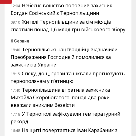
Небесне воїнство поповнив захисник
12:04
Богдан Сосінський з Тернопільщини
Жителі Тернопільщини за сім місяців
09:10
сплатили понад 1,6 млрд грн військового збору
6 Серпня
Тернопільські нацгвардійці відзначили
18:40
Преображення Господнє й помолилися за
захисників України
Спеку, дощ, грози та шквали прогнозують
18:15
тернополянам у п’ятницю
Тернопільщина втратила захисника
17:40
Михайла Скоробогатого: понад два роки
вважали зниклим безвісти
У Тернополі зафіксували температурний
17:18
рекорд
На щиті повертається Іван Карабаник з
16:48