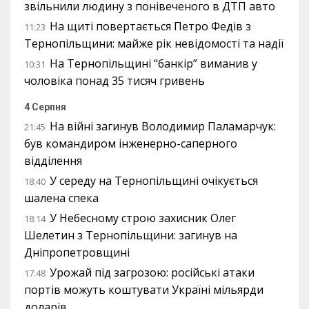
звільнили людину з понівеченого в ДТП авто
На щиті повертається Петро Федів з
11:23
Тернопільщини: майже рік невідомості та надії
На Тернопільщині “банкір” виманив у
10:31
чоловіка понад 35 тисяч гривень
4 Серпня
На війні загинув Володимир Паламарчук:
21:45
був командиром інженерно-саперного
відділення
У середу на Тернопільщині очікується
18:40
шалена спека
У Небесному строю захисник Олег
18:14
Шелетин з Тернопільщини: загинув на
Дніпропетровщині
Урожай під загрозою: російські атаки
17:48
портів можуть коштувати Україні мільярди
доларів