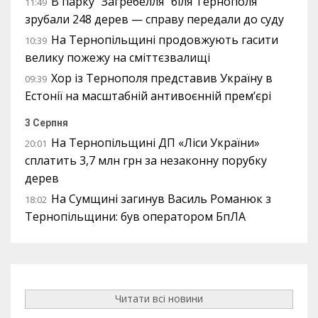
В парку “Загребелля” біля Тернополя
11:49
зрубали 248 дерев — справу передали до суду
На Тернопільщині продовжують гасити
10:39
велику пожежу на сміттєзвалищі
Хор із Тернополя представив Україну в
09:39
Естонії на масштабній антивоєнній прем’єрі
3 Серпня
На Тернопільщині ДП «Ліси України»
20:01
сплатить 3,7 млн грн за незаконну порубку
дерев
На Сумщині загинув Василь Романюк з
18:02
Тернопільщини: був оператором БпЛА
Читати всі новини