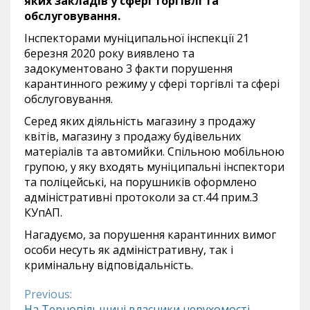
яких закладів у сфері торгівлі та
обслуговування.
Інспекторами муніципальної інспекції 21
березня 2020 року виявлено та
задокументовано 3 факти порушення
карантинного режиму у сфері торгівлі та сфері
обслуговування.
Серед яких діяльність магазину з продажу
квітів, магазину з продажу будівельних
матеріалів та автомийки. Спільною мобільною
групою, у яку входять муніципальні інспектори
та поліцейські, на порушників оформлено
адміністративні протоколи за ст.44 прим.3
КУпАП.
Нагадуємо, за порушення карантинних вимог
особи несуть як адміністративну, так і
кримінальну відповідальність.
Previous:
Continue
На Тернопільщині власники нерухомості