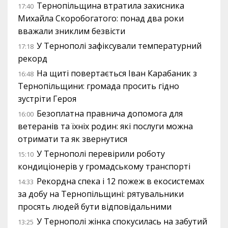
Тернопільщина втратила захисника
17:40
Михайла Скоробогатого: понад два роки
вважали зниклим безвісти
У Тернополі зафіксували температурний
17:18
рекорд
На щиті повертається Іван Карабаник з
16:48
Тернопільщини: громада просить гідно
зустріти Героя
Безоплатна правнича допомога для
16:00
ветеранів та їхніх родин: які послуги можна
отримати та як звернутися
У Тернополі перевірили роботу
15:10
кондиціонерів у громадському транспорті
Рекордна спека і 12 пожеж в екосистемах
14:33
за добу на Тернопільщині: рятувальники
просять людей бути відповідальними
У Тернополі жінка спокусилась на забутий
13:25