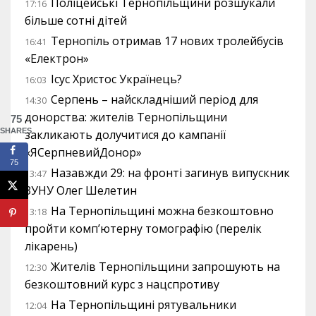
Поліцейські Тернопільщини розшукали
17:16
більше сотні дітей
Тернопіль отримав 17 нових тролейбусів
16:41
«Електрон»
Ісус Христос Українець?
16:03
Серпень – найскладніший період для
14:30
донорства: жителів Тернопільщини
75
SHARES
закликають долучитися до кампанії
«ЯСерпневийДонор»
75
Назавжди 29: на фронті загинув випускник
13:47
ЗУНУ Олег Шелетин
На Тернопільщині можна безкоштовно
13:18
пройти комп’ютерну томографію (перелік
лікарень)
Жителів Тернопільщини запрошують на
12:30
безкоштовний курс з нацспротиву
На Тернопільщині рятувальники
12:04