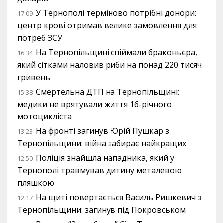
У Тернополі терміново потрібні донори:
17:09
центр крові отримав велике замовлення для
потреб ЗСУ
На Тернопільщині спіймали браконьєра,
16:34
який сітками наловив риби на понад 220 тисяч
гривень
Смертельна ДТП на Тернопільщині:
15:38
медики не врятували життя 16-річного
мотоцикліста
На фронті загинув Юрій Пушкар з
13:23
Тернопільщини: війна забирає найкращих
Поліція знайшла нападника, який у
12:50
Тернополі травмував дитину металевою
пляшкою
На щиті повертається Василь Ришкевич з
12:17
Тернопільщини: загинув під Покровськом