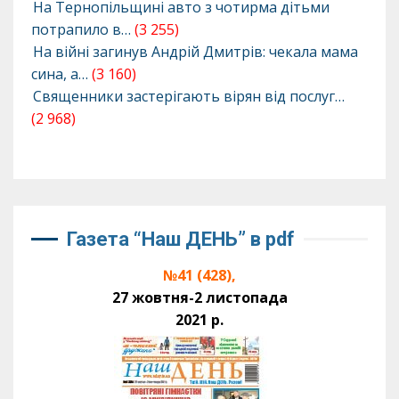
На Тернопільщині авто з чотирма дітьми
потрапило в…
(3 255)
На війні загинув Андрій Дмитрів: чекала мама
сина, а…
(3 160)
Священники застерігають вірян від послуг…
(2 968)
Газета “Наш ДЕНЬ” в pdf
№41 (428),
27 жовтня-2 листопада
2021 р.