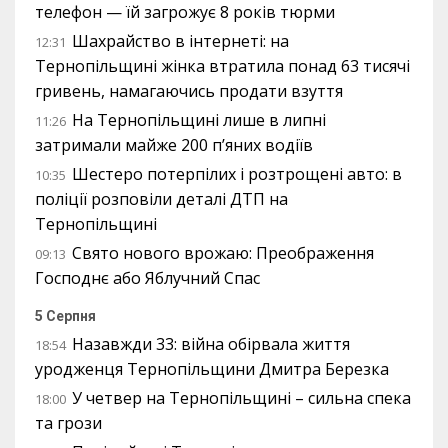
телефон — їй загрожує 8 років тюрми
Шахрайство в інтернеті: на
12:31
Тернопільщині жінка втратила понад 63 тисячі
гривень, намагаючись продати взуття
На Тернопільщині лише в липні
11:26
затримали майже 200 п’яних водіїв
Шестеро потерпілих і розтрощені авто: в
10:35
поліції розповіли деталі ДТП на
Тернопільщині
Свято нового врожаю: Преображення
09:13
Господнє або Яблучний Спас
5 Серпня
Назавжди 33: війна обірвала життя
18:54
уродженця Тернопільщини Дмитра Березка
У четвер на Тернопільщині – сильна спека
18:00
та грози