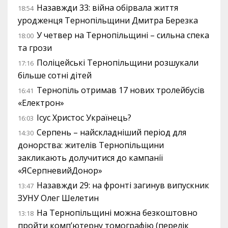
Назавжди 33: війна обірвала життя
18:54
уродженця Тернопільщини Дмитра Березка
У четвер на Тернопільщині – сильна спека
18:00
та грози
Поліцейські Тернопільщини розшукали
17:16
більше сотні дітей
Тернопіль отримав 17 нових тролейбусів
16:41
«Електрон»
Ісус Христос Українець?
16:03
Серпень – найскладніший період для
14:30
донорства: жителів Тернопільщини
закликають долучитися до кампанії
«ЯСерпневийДонор»
Назавжди 29: на фронті загинув випускник
13:47
ЗУНУ Олег Шелетин
На Тернопільщині можна безкоштовно
13:18
пройти комп’ютерну томографію (перелік