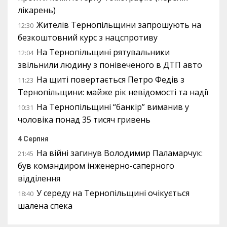
лікарень)
Жителів Тернопільщини запрошують на
12:30
безкоштовний курс з нацспротиву
На Тернопільщині рятувальники
12:04
звільнили людину з понівеченого в ДТП авто
На щиті повертається Петро Федів з
11:23
Тернопільщини: майже рік невідомості та надії
На Тернопільщині “банкір” виманив у
10:31
чоловіка понад 35 тисяч гривень
4 Серпня
На війні загинув Володимир Паламарчук:
21:45
був командиром інженерно-саперного
відділення
У середу на Тернопільщині очікується
18:40
шалена спека