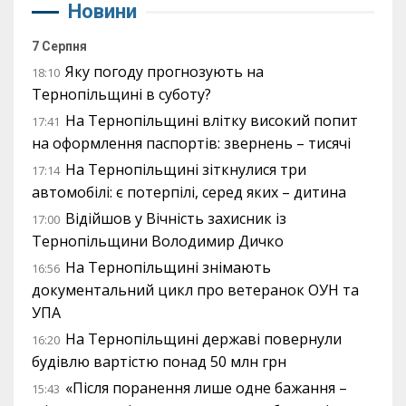
Новини
7 Серпня
Яку погоду прогнозують на
18:10
Тернопільщині в суботу?
На Тернопільщині влітку високий попит
17:41
на оформлення паспортів: звернень – тисячі
На Тернопільщині зіткнулися три
17:14
автомобілі: є потерпілі, серед яких – дитина
Відійшов у Вічність захисник із
17:00
Тернопільщини Володимир Дичко
На Тернопільщині знімають
16:56
документальний цикл про ветеранок ОУН та
УПА
На Тернопільщині державі повернули
16:20
будівлю вартістю понад 50 млн грн
«Після поранення лише одне бажання –
15:43