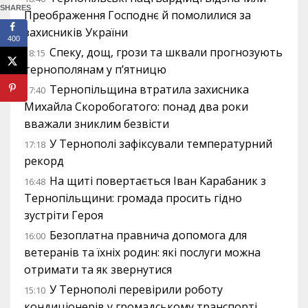
SHARES
Преображення Господнє й помолилися за
захисників України
400
Спеку, дощ, грози та шквали прогнозують
18:15
тернополянам у п’ятницю
Тернопільщина втратила захисника
17:40
Михайла Скоробогатого: понад два роки
вважали зниклим безвісти
У Тернополі зафіксували температурний
17:18
рекорд
На щиті повертається Іван Карабаник з
16:48
Тернопільщини: громада просить гідно
зустріти Героя
Безоплатна правнича допомога для
16:00
ветеранів та їхніх родин: які послуги можна
отримати та як звернутися
У Тернополі перевірили роботу
15:10
кондиціонерів у громадському транспорті