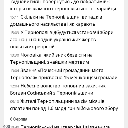
відновитися і повернутись до побратимів»:
історія незламного тернопільського гвардійця
Скільки на Тернопільщині випадків
15:11
домашнього насильства і як карають
У Тернополі відбудуться установчі збори
15:09
асоціації нащадків українських жертв
польських репресій
Чоловіка, який зник безвісти на
13:30
Тернопільщині, знайшли мертвим
Звання «Почесний громадянин міста
13:04
Тернополя» присвоєно 15 мешканцям громади
Небесне воїнство поповнив захисник
12:04
Богдан Сосінський з Тернопільщини
Жителі Тернопільщини за сім місяців
09:10
сплатили понад 1,6 млрд грн військового збору
6 Серпня
400
Тернопільські нацгвардійці відзначили
18:40