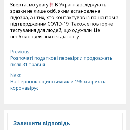
Звертаємо увагу
В Україні досліджують
зразки не лише осіб, яким встановлена
підозра, а і тих, хто контактував із пацієнтом з
підтвердженим COVID-19. Також є повторне
тестування для людей, що одужали. Це
необхідно для зняття діагнозу.
Previous:
Continue
Розпочаті податкові перевірки продовжать
після 31 травня
Reading
Next:
На Тернопільщині виявили 196 хворих на
коронавірус
Залишити відповідь