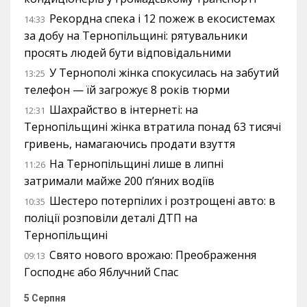
Рекордна спека і 12 пожеж в екосистемах
14:33
за добу на Тернопільщині: рятувальники
просять людей бути відповідальними
У Тернополі жінка спокусилась на забутий
13:25
телефон — їй загрожує 8 років тюрми
Шахрайство в інтернеті: на
12:31
Тернопільщині жінка втратила понад 63 тисячі
гривень, намагаючись продати взуття
На Тернопільщині лише в липні
11:26
затримали майже 200 п’яних водіїв
Шестеро потерпілих і розтрощені авто: в
10:35
поліції розповіли деталі ДТП на
Тернопільщині
Свято нового врожаю: Преображення
09:13
Господнє або Яблучний Спас
5 Серпня