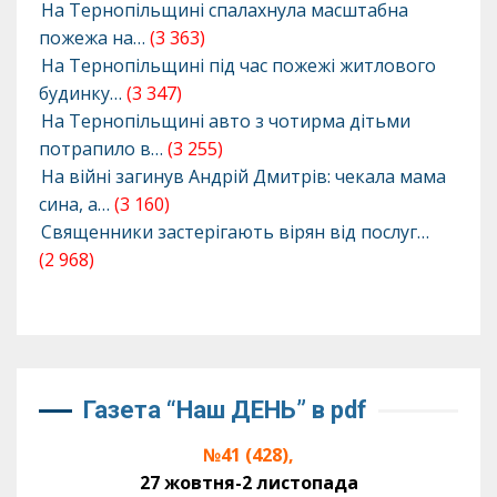
На Тернопільщині спалахнула масштабна
пожежа на…
(3 363)
На Тернопільщині під час пожежі житлового
будинку…
(3 347)
На Тернопільщині авто з чотирма дітьми
потрапило в…
(3 255)
На війні загинув Андрій Дмитрів: чекала мама
сина, а…
(3 160)
Священники застерігають вірян від послуг…
(2 968)
Газета “Наш ДЕНЬ” в pdf
№41 (428),
27 жовтня-2 листопада