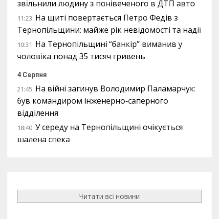
звільнили людину з понівеченого в ДТП авто
На щиті повертається Петро Федів з
11:23
Тернопільщини: майже рік невідомості та надії
На Тернопільщині “банкір” виманив у
10:31
чоловіка понад 35 тисяч гривень
4 Серпня
На війні загинув Володимир Паламарчук:
21:45
був командиром інженерно-саперного
відділення
У середу на Тернопільщині очікується
18:40
шалена спека
Читати всі новини