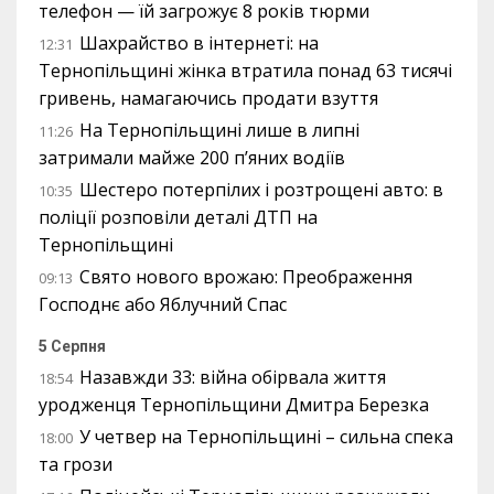
телефон — їй загрожує 8 років тюрми
Шахрайство в інтернеті: на
12:31
Тернопільщині жінка втратила понад 63 тисячі
гривень, намагаючись продати взуття
На Тернопільщині лише в липні
11:26
затримали майже 200 п’яних водіїв
Шестеро потерпілих і розтрощені авто: в
10:35
поліції розповіли деталі ДТП на
Тернопільщині
Свято нового врожаю: Преображення
09:13
Господнє або Яблучний Спас
5 Серпня
Назавжди 33: війна обірвала життя
18:54
уродженця Тернопільщини Дмитра Березка
У четвер на Тернопільщині – сильна спека
18:00
та грози