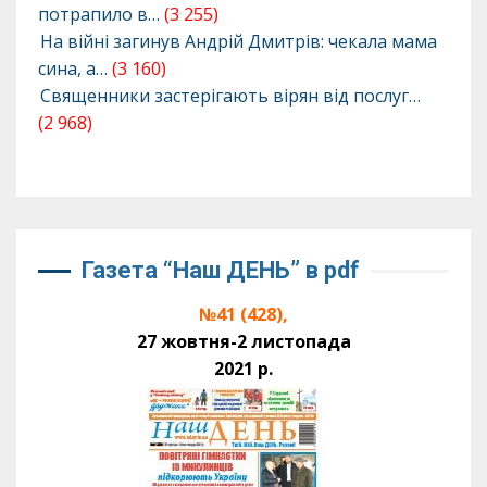
потрапило в…
(3 255)
На війні загинув Андрій Дмитрів: чекала мама
сина, а…
(3 160)
Священники застерігають вірян від послуг…
(2 968)
Газета “Наш ДЕНЬ” в pdf
№41 (428),
27 жовтня-2 листопада
2021 р.