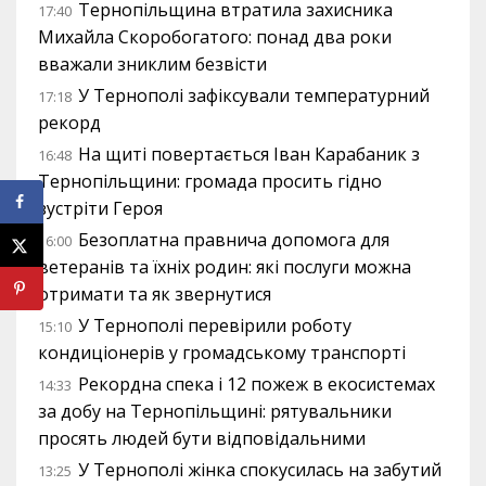
Тернопільщина втратила захисника
17:40
Михайла Скоробогатого: понад два роки
вважали зниклим безвісти
У Тернополі зафіксували температурний
17:18
рекорд
На щиті повертається Іван Карабаник з
16:48
Тернопільщини: громада просить гідно
зустріти Героя
Безоплатна правнича допомога для
16:00
ветеранів та їхніх родин: які послуги можна
отримати та як звернутися
У Тернополі перевірили роботу
15:10
кондиціонерів у громадському транспорті
Рекордна спека і 12 пожеж в екосистемах
14:33
за добу на Тернопільщині: рятувальники
просять людей бути відповідальними
У Тернополі жінка спокусилась на забутий
13:25