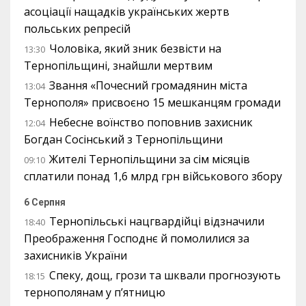
асоціації нащадків українських жертв
польських репресій
Чоловіка, який зник безвісти на
13:30
Тернопільщині, знайшли мертвим
Звання «Почесний громадянин міста
13:04
Тернополя» присвоєно 15 мешканцям громади
Небесне воїнство поповнив захисник
12:04
Богдан Сосінський з Тернопільщини
Жителі Тернопільщини за сім місяців
09:10
сплатили понад 1,6 млрд грн військового збору
6 Серпня
Тернопільські нацгвардійці відзначили
18:40
Преображення Господнє й помолилися за
захисників України
Спеку, дощ, грози та шквали прогнозують
18:15
тернополянам у п’ятницю