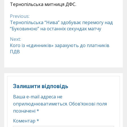
Тернопільська митниця ДФС.
Previous:
Continue
Тернопільська “Нива” здобуває перемогу над
“Буковиною” на останніх секундах матчу
Reading
Next:
Кого із «єдинників» зарахують до платників
ПДВ
Залишити відповідь
Ваша e-mail адреса не
оприлюднюватиметься.
Обов’язкові поля
позначені
*
Коментар
*