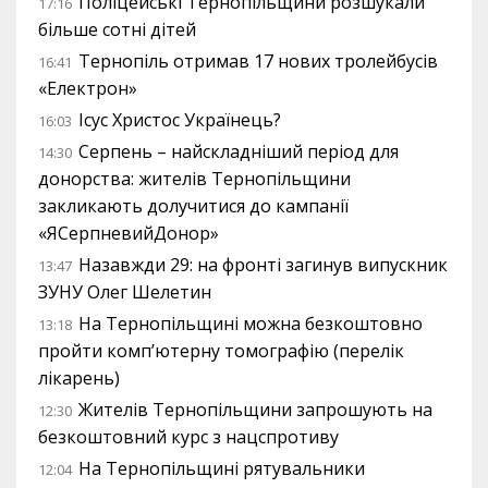
Поліцейські Тернопільщини розшукали
17:16
більше сотні дітей
Тернопіль отримав 17 нових тролейбусів
16:41
«Електрон»
Ісус Христос Українець?
16:03
Серпень – найскладніший період для
14:30
донорства: жителів Тернопільщини
закликають долучитися до кампанії
«ЯСерпневийДонор»
Назавжди 29: на фронті загинув випускник
13:47
ЗУНУ Олег Шелетин
На Тернопільщині можна безкоштовно
13:18
пройти комп’ютерну томографію (перелік
лікарень)
Жителів Тернопільщини запрошують на
12:30
безкоштовний курс з нацспротиву
На Тернопільщині рятувальники
12:04