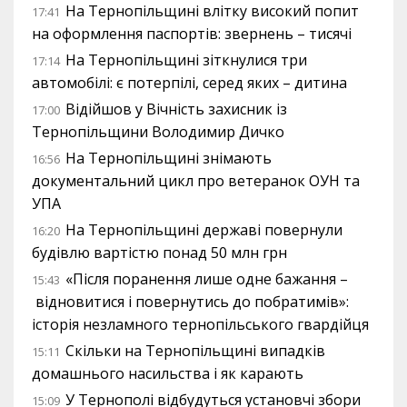
На Тернопільщині влітку високий попит
17:41
на оформлення паспортів: звернень – тисячі
На Тернопільщині зіткнулися три
17:14
автомобілі: є потерпілі, серед яких – дитина
Відійшов у Вічність захисник із
17:00
Тернопільщини Володимир Дичко
На Тернопільщині знімають
16:56
документальний цикл про ветеранок ОУН та
УПА
На Тернопільщині державі повернули
16:20
будівлю вартістю понад 50 млн грн
«Після поранення лише одне бажання –
15:43
відновитися і повернутись до побратимів»:
історія незламного тернопільського гвардійця
Скільки на Тернопільщині випадків
15:11
домашнього насильства і як карають
У Тернополі відбудуться установчі збори
15:09