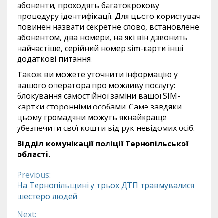
абоненти, проходять багатокрокову
процедуру ідентифікації. Для цього користувач
повинен назвати секретне слово, встановлене
абонентом, два номери, на які він дзвонить
найчастіше, серійний номер sim-карти інші
додаткові питання.
Також ви можете уточнити інформацію у
вашого оператора про можливу послугу:
блокування самостійної заміни вашої SIM-
картки сторонніми особами. Саме завдяки
цьому громадяни можуть якнайкраще
убезпечити свої кошти від рук невідомих осіб.
Відділ комунікації поліції Тернопільської
області.
Previous:
Continue
На Тернопільщині у трьох ДТП травмувалися
шестеро людей
Reading
Next: