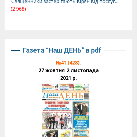
Священники застерігають вірян від послуг…
(2 968)
Газета “Наш ДЕНЬ” в pdf
№41 (428),
27 жовтня-2 листопада
2021 р.