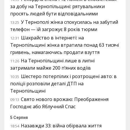
за добу на Тернопільщині: рятувальники
просять людей бути відповідальними
У Тернополі жінка спокусилась на забутий
13:25
телефон — їй загрожує 8 років тюрми
Шахрайство в інтернеті: на
12:31
Тернопільщині жінка втратила понад 63 тисячі
гривень, намагаючись продати взуття
На Тернопільщині лише в липні
11:26
затримали майже 200 п’яних водіїв
Шестеро потерпілих і розтрощені авто: в
10:35
поліції розповіли деталі ДТП на
Тернопільщині
Свято нового врожаю: Преображення
09:13
Господнє або Яблучний Спас
5 Серпня
Назавжди 33: війна обірвала життя
18:54