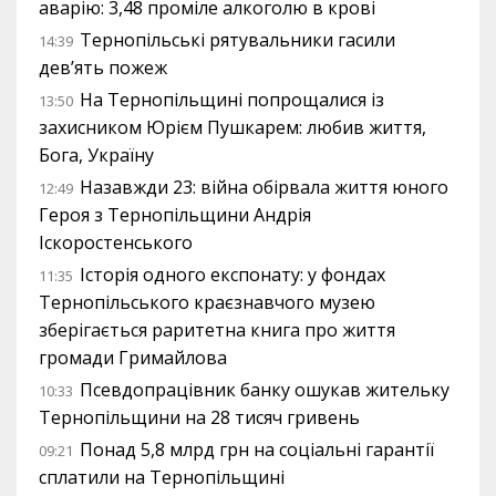
аварію: 3,48 проміле алкоголю в крові
Тернопільські рятувальники гасили
14:39
дев’ять пожеж
На Тернопільщині попрощалися із
13:50
захисником Юрієм Пушкарем: любив життя,
Бога, Україну
Назавжди 23: війна обірвала життя юного
12:49
Героя з Тернопільщини Андрія
Іскоростенського
Історія одного експонату: у фондах
11:35
Тернопільського краєзнавчого музею
зберігається раритетна книга про життя
громади Гримайлова
Псевдопрацівник банку ошукав жительку
10:33
Тернопільщини на 28 тисяч гривень
Понад 5,8 млрд грн на соціальні гарантії
09:21
сплатили на Тернопільщині