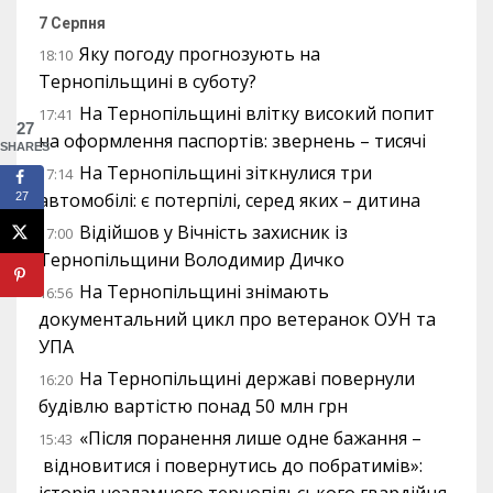
7 Серпня
Яку погоду прогнозують на
18:10
Тернопільщині в суботу?
На Тернопільщині влітку високий попит
17:41
27
на оформлення паспортів: звернень – тисячі
SHARES
На Тернопільщині зіткнулися три
17:14
автомобілі: є потерпілі, серед яких – дитина
27
Відійшов у Вічність захисник із
17:00
Тернопільщини Володимир Дичко
На Тернопільщині знімають
16:56
документальний цикл про ветеранок ОУН та
УПА
На Тернопільщині державі повернули
16:20
будівлю вартістю понад 50 млн грн
«Після поранення лише одне бажання –
15:43
відновитися і повернутись до побратимів»:
історія незламного тернопільського гвардійця