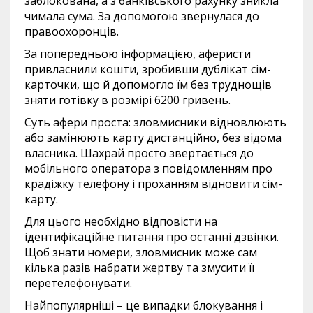
заблокована, а з банківського рахунку зникла
чимала сума. За допомогою звернулася до
правоохоронців.
За попередньою інформацією, аферисти
привласнили кошти, зробивши дублікат сім-
карточки, що й допомогло їм без труднощів
зняти готівку в розмірі
6200
гривень.
Суть афери проста: зловмисники відновлюють
або замінюють карту дистанційно, без відома
власника. Шахрай просто звертається до
мобільного оператора з повідомленням про
крадіжку телефону і проханням відновити сім-
карту.
Для цього необхідно відповісти на
ідентифікаційне питання про останні дзвінки.
Щоб знати номери, зловмисник може сам
кілька разів набрати жертву та змусити її
перетелефонувати.
Найпопулярніші – це випадки блокування і