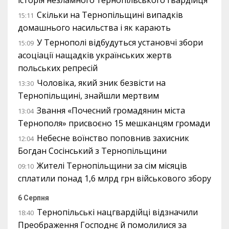
Скільки на Тернопільщині випадків
15:11
домашнього насильства і як карають
У Тернополі відбудуться установчі збори
15:09
асоціації нащадків українських жертв
польських репресій
Чоловіка, який зник безвісти на
13:30
Тернопільщині, знайшли мертвим
Звання «Почесний громадянин міста
13:04
Тернополя» присвоєно 15 мешканцям громади
Небесне воїнство поповнив захисник
12:04
Богдан Сосінський з Тернопільщини
Жителі Тернопільщини за сім місяців
09:10
сплатили понад 1,6 млрд грн військового збору
6 Серпня
Тернопільські нацгвардійці відзначили
18:40
Преображення Господнє й помолилися за