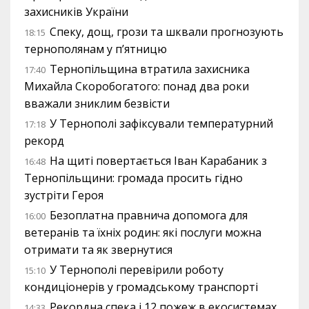
захисників України
Спеку, дощ, грози та шквали прогнозують
18:15
тернополянам у п’ятницю
Тернопільщина втратила захисника
17:40
Михайла Скоробогатого: понад два роки
вважали зниклим безвісти
У Тернополі зафіксували температурний
17:18
рекорд
На щиті повертається Іван Карабаник з
16:48
Тернопільщини: громада просить гідно
зустріти Героя
Безоплатна правнича допомога для
16:00
ветеранів та їхніх родин: які послуги можна
отримати та як звернутися
У Тернополі перевірили роботу
15:10
кондиціонерів у громадському транспорті
Рекордна спека і 12 пожеж в екосистемах
14:33