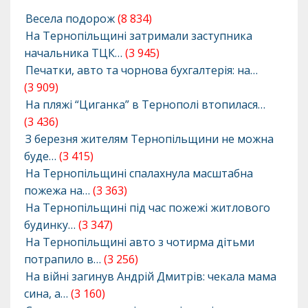
Весела подорож
(8 834)
На Тернопільщині затримали заступника
начальника ТЦК…
(3 945)
Печатки, авто та чорнова бухгалтерія: на…
(3 909)
На пляжі “Циганка” в Тернополі втопилася…
(3 436)
З березня жителям Тернопільщини не можна
буде…
(3 415)
На Тернопільщині спалахнула масштабна
пожежа на…
(3 363)
На Тернопільщині під час пожежі житлового
будинку…
(3 347)
На Тернопільщині авто з чотирма дітьми
потрапило в…
(3 256)
На війні загинув Андрій Дмитрів: чекала мама
сина, а…
(3 160)