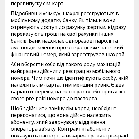
перевипуску сім-карт.
Підробивши «сімку», шахраї реєструються в
мобільному додатку банку. Як тільки вони
отримують доступ до рахунку жертви, відразу
переказують гроші на свої рахунки інших
банків. Банк надсилає одноразові паролі та
смс-повідомлення про операції вже на новий
фінансовий номер, який зареєстрував шахрай.
Аби вберегти себе від такого роду махінацій
найкраще здійснити реєстрацію мобільного
номера. Чим точніше ідентифікують особу, якій
належить сім-карта, тим менший ризик. Є два
варіанти: перехід на «контракт» або прив’язка
свого pre-paid номера до паспорта.
Щоб здійснити заміну сім-карти, необхідно
переконатися, що вона дійсно належить
абоненту, який звернувся у відділення
оператора зв’язку. Контрактні абоненти
показують паспорт, а незареєстровані pre-paid