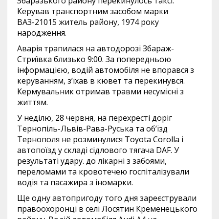
Збаразького району перекинулось таксі.
Керував транспортним засобом марки
ВАЗ-21015 житель району, 1974 року
народження.
Аварія трапилася на автодорозі Збараж-
Стриївка близько 9:00. За попередньою
інформацією, водій автомобіля не впорався з
керуванням, з’їхав в кювет та перекинувся.
Кермувальник отримав травми несумісні з
життям.
У неділю, 28 червня, на перехресті доріг
Тернопіль-Львів-Рава-Руська та об’їзд
Тернополя не розминулися Toyota Corolla і
автопоїзд у складі сідлового тягача DAF. У
результаті удару. до лікарні з забоями,
переломами та кровотечею госпіталізували
водія та пасажира з іномарки.
Ще одну автопригоду того дня зареєстрували
правоохоронці в селі Лосятин Кременецького