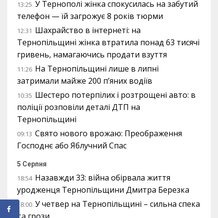
У Тернополі жінка спокусилась на забутий
13:25
телефон — їй загрожує 8 років тюрми
Шахрайство в інтернеті: на
12:31
Тернопільщині жінка втратила понад 63 тисячі
гривень, намагаючись продати взуття
На Тернопільщині лише в липні
11:26
затримали майже 200 п’яних водіїв
Шестеро потерпілих і розтрощені авто: в
10:35
поліції розповіли деталі ДТП на
Тернопільщині
Свято нового врожаю: Преображення
09:13
Господнє або Яблучний Спас
5 Серпня
Назавжди 33: війна обірвала життя
18:54
уродженця Тернопільщини Дмитра Березка
У четвер на Тернопільщині – сильна спека
18:00
та грози