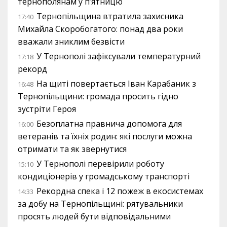
тернополянам у п’ятницю
Тернопільщина втратила захисника
17:40
Михайла Скоробогатого: понад два роки
вважали зниклим безвісти
У Тернополі зафіксували температурний
17:18
рекорд
На щиті повертається Іван Карабаник з
16:48
Тернопільщини: громада просить гідно
зустріти Героя
Безоплатна правнича допомога для
16:00
ветеранів та їхніх родин: які послуги можна
отримати та як звернутися
У Тернополі перевірили роботу
15:10
кондиціонерів у громадському транспорті
Рекордна спека і 12 пожеж в екосистемах
14:33
за добу на Тернопільщині: рятувальники
просять людей бути відповідальними