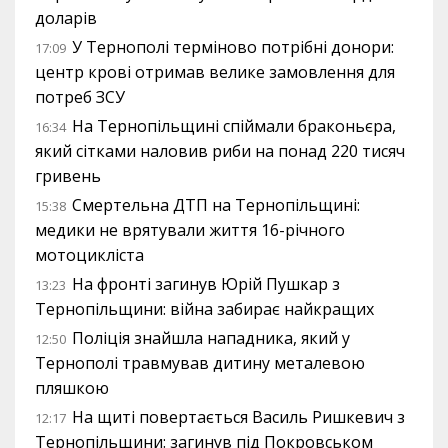
доларів
У Тернополі терміново потрібні донори:
17:09
центр крові отримав велике замовлення для
потреб ЗСУ
На Тернопільщині спіймали браконьєра,
16:34
який сітками наловив риби на понад 220 тисяч
гривень
Смертельна ДТП на Тернопільщині:
15:38
медики не врятували життя 16-річного
мотоцикліста
На фронті загинув Юрій Пушкар з
13:23
Тернопільщини: війна забирає найкращих
Поліція знайшла нападника, який у
12:50
Тернополі травмував дитину металевою
пляшкою
На щиті повертається Василь Ришкевич з
12:17
Тернопільщини: загинув під Покровськом