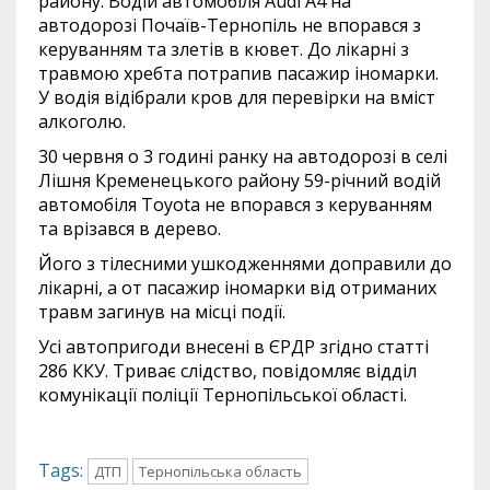
району. Водій автомобіля Audi A4 на
автодорозі Почаїв-Тернопіль не впорався з
керуванням та злетів в кювет. До лікарні з
травмою хребта потрапив пасажир іномарки.
У водія відібрали кров для перевірки на вміст
алкоголю.
30 червня о 3 годині ранку на автодорозі в селі
Лішня Кременецького району 59-річний водій
автомобіля Toyota не впорався з керуванням
та врізався в дерево.
Його з тілесними ушкодженнями доправили до
лікарні, а от пасажир іномарки від отриманих
травм загинув на місці події.
Усі автопригоди внесені в ЄРДР згідно статті
286 ККУ. Триває слідство, повідомляє відділ
комунікації поліції Тернопільської області.
Tags:
ДТП
Тернопільська область