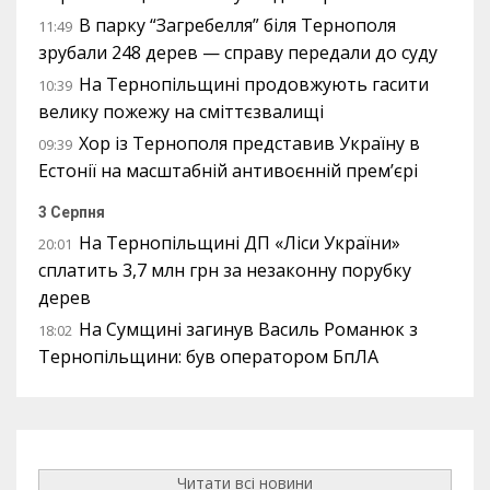
В парку “Загребелля” біля Тернополя
11:49
зрубали 248 дерев — справу передали до суду
На Тернопільщині продовжують гасити
10:39
велику пожежу на сміттєзвалищі
Хор із Тернополя представив Україну в
09:39
Естонії на масштабній антивоєнній прем’єрі
3 Серпня
На Тернопільщині ДП «Ліси України»
20:01
сплатить 3,7 млн грн за незаконну порубку
дерев
На Сумщині загинув Василь Романюк з
18:02
Тернопільщини: був оператором БпЛА
Читати всі новини