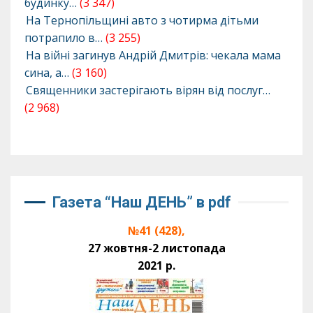
будинку…
(3 347)
На Тернопільщині авто з чотирма дітьми
потрапило в…
(3 255)
На війні загинув Андрій Дмитрів: чекала мама
сина, а…
(3 160)
Священники застерігають вірян від послуг…
(2 968)
Газета “Наш ДЕНЬ” в pdf
№41 (428),
27 жовтня-2 листопада
2021 р.