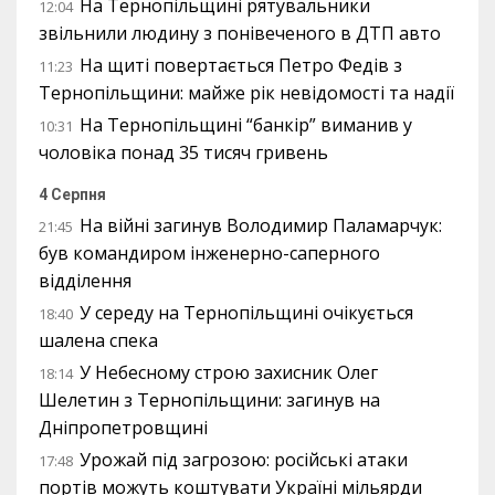
На Тернопільщині рятувальники
12:04
звільнили людину з понівеченого в ДТП авто
На щиті повертається Петро Федів з
11:23
Тернопільщини: майже рік невідомості та надії
На Тернопільщині “банкір” виманив у
10:31
чоловіка понад 35 тисяч гривень
4 Серпня
На війні загинув Володимир Паламарчук:
21:45
був командиром інженерно-саперного
відділення
У середу на Тернопільщині очікується
18:40
шалена спека
У Небесному строю захисник Олег
18:14
Шелетин з Тернопільщини: загинув на
Дніпропетровщині
Урожай під загрозою: російські атаки
17:48
портів можуть коштувати Україні мільярди