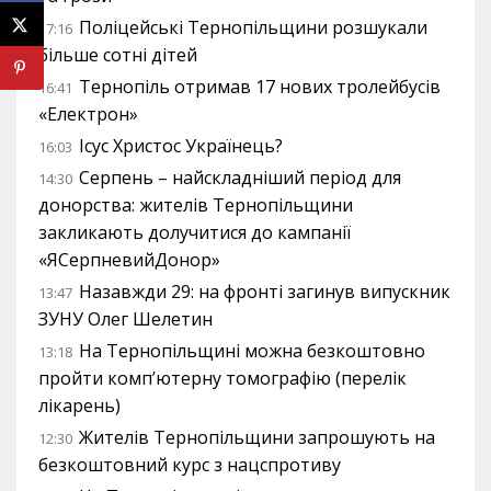
Поліцейські Тернопільщини розшукали
17:16
більше сотні дітей
Тернопіль отримав 17 нових тролейбусів
16:41
«Електрон»
Ісус Христос Українець?
16:03
Серпень – найскладніший період для
14:30
донорства: жителів Тернопільщини
закликають долучитися до кампанії
«ЯСерпневийДонор»
Назавжди 29: на фронті загинув випускник
13:47
ЗУНУ Олег Шелетин
На Тернопільщині можна безкоштовно
13:18
пройти комп’ютерну томографію (перелік
лікарень)
Жителів Тернопільщини запрошують на
12:30
безкоштовний курс з нацспротиву