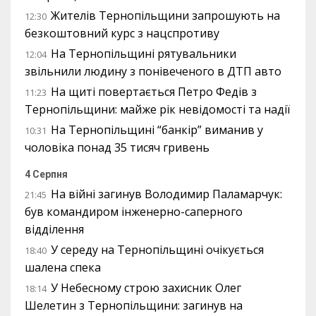
Жителів Тернопільщини запрошують на
12:30
безкоштовний курс з нацспротиву
На Тернопільщині рятувальники
12:04
звільнили людину з понівеченого в ДТП авто
На щиті повертається Петро Федів з
11:23
Тернопільщини: майже рік невідомості та надії
На Тернопільщині “банкір” виманив у
10:31
чоловіка понад 35 тисяч гривень
4 Серпня
На війні загинув Володимир Паламарчук:
21:45
був командиром інженерно-саперного
відділення
У середу на Тернопільщині очікується
18:40
шалена спека
У Небесному строю захисник Олег
18:14
Шелетин з Тернопільщини: загинув на