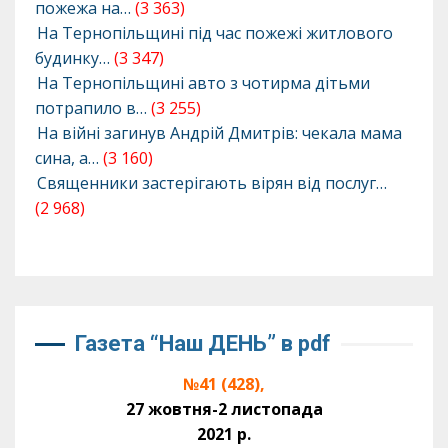
пожежа на…
(3 363)
На Тернопільщині під час пожежі житлового
будинку…
(3 347)
На Тернопільщині авто з чотирма дітьми
потрапило в…
(3 255)
На війні загинув Андрій Дмитрів: чекала мама
сина, а…
(3 160)
Священники застерігають вірян від послуг…
(2 968)
Газета “Наш ДЕНЬ” в pdf
№41 (428),
27 жовтня-2 листопада
2021 р.