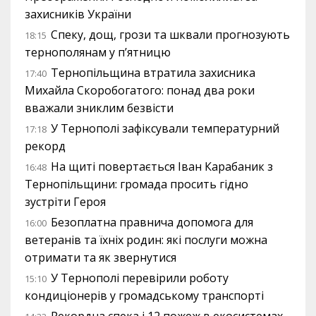
захисників України
Спеку, дощ, грози та шквали прогнозують
18:15
тернополянам у п’ятницю
Тернопільщина втратила захисника
17:40
Михайла Скоробогатого: понад два роки
вважали зниклим безвісти
У Тернополі зафіксували температурний
17:18
рекорд
На щиті повертається Іван Карабаник з
16:48
Тернопільщини: громада просить гідно
зустріти Героя
Безоплатна правнича допомога для
16:00
ветеранів та їхніх родин: які послуги можна
отримати та як звернутися
У Тернополі перевірили роботу
15:10
кондиціонерів у громадському транспорті