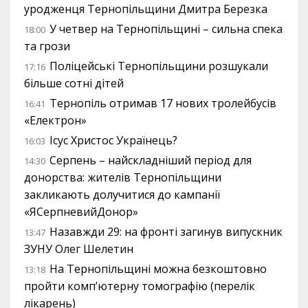
уродженця Тернопільщини Дмитра Березка
У четвер на Тернопільщині – сильна спека
18:00
та грози
Поліцейські Тернопільщини розшукали
17:16
більше сотні дітей
Тернопіль отримав 17 нових тролейбусів
16:41
«Електрон»
Ісус Христос Українець?
16:03
Серпень – найскладніший період для
14:30
донорства: жителів Тернопільщини
закликають долучитися до кампанії
«ЯСерпневийДонор»
Назавжди 29: на фронті загинув випускник
13:47
ЗУНУ Олег Шелетин
На Тернопільщині можна безкоштовно
13:18
пройти комп’ютерну томографію (перелік
лікарень)