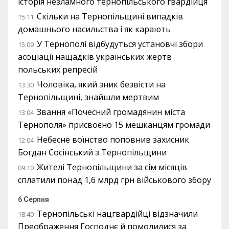
історія незламного тернопільського гвардійця
Скільки на Тернопільщині випадків
15:11
домашнього насильства і як карають
У Тернополі відбудуться установчі збори
15:09
асоціації нащадків українських жертв
польських репресій
Чоловіка, який зник безвісти на
13:30
Тернопільщині, знайшли мертвим
Звання «Почесний громадянин міста
13:04
Тернополя» присвоєно 15 мешканцям громади
Небесне воїнство поповнив захисник
12:04
Богдан Сосінський з Тернопільщини
Жителі Тернопільщини за сім місяців
09:10
сплатили понад 1,6 млрд грн військового збору
6 Серпня
Тернопільські нацгвардійці відзначили
18:40
Преображення Господнє й помолилися за