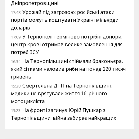
Дніпропетровщині
Урожай під загрозою: російські атаки
17:48
портів можуть коштувати Україні мільярди
доларів
У Тернополі терміново потрібні донори:
17:09
центр крові отримав велике замовлення для
потреб ЗСУ
На Тернопільщині спіймали браконьєра,
16:34
який сітками наловив риби на понад 220 тисяч
гривень
Смертельна ДТП на Тернопільщині:
15:38
медики не врятували життя 16-річного
мотоцикліста
На фронті загинув Юрій Пушкар з
13:23
Тернопільщини: війна забирає найкращих