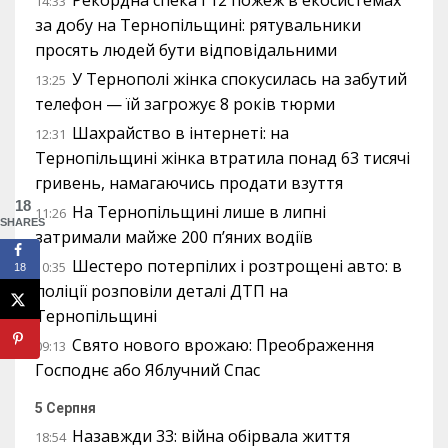
Рекордна спека і 12 пожеж в екосистемах
14:33
за добу на Тернопільщині: рятувальники
просять людей бути відповідальними
У Тернополі жінка спокусилась на забутий
13:25
телефон — їй загрожує 8 років тюрми
Шахрайство в інтернеті: на
12:31
Тернопільщині жінка втратила понад 63 тисячі
гривень, намагаючись продати взуття
18
На Тернопільщині лише в липні
11:26
SHARES
затримали майже 200 п’яних водіїв
Шестеро потерпілих і розтрощені авто: в
10:35
18
поліції розповіли деталі ДТП на
Тернопільщині
Свято нового врожаю: Преображення
09:13
Господнє або Яблучний Спас
5 Серпня
Назавжди 33: війна обірвала життя
18:54