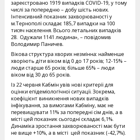
зареєстровано 1919 випадків COVID-19, у тому
числі за попередню – добу шість нових.
Інтенсивний показник захворюваності у
м.Тернополі складає 185,7 випадки на 100
тисяч населення. Всього летальних випадків
28. Одужали 1141 людина», – повідомив
Володимир Паничев.
Вікова структура хворих незмінна: найменше
хворіють діти віком від 0 до 17 років; 12-15% –
люди старше 65 років; більше 65% – люди
віком від 30 до 65 років.
Із 22 червня Кабмін увів нові критерії для
оцінки епідеміологічної ситуації. Зокрема,
коефіцієнт виникнення нових випадків
інфікування, за вимогами Кабміну, має не
перевищувати 11% за попередні сім днів, а в
місті цей показник сьогодні складає 6,1%.
Динаміка зростання захворюваності має бути
не вище +10%, а в місті цей показник (-42,7%).