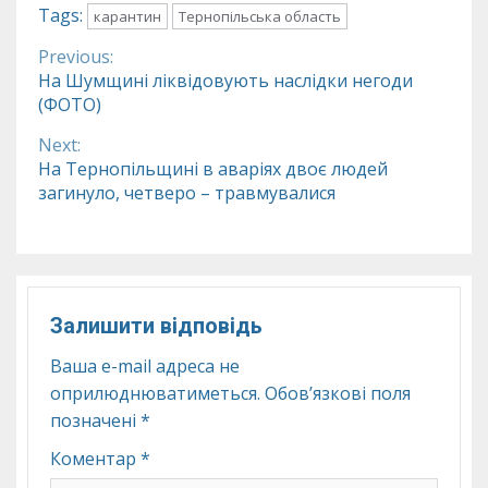
Tags:
карантин
Тернопільська область
Previous:
Continue
На Шумщині ліквідовують наслідки негоди
(ФОТО)
Reading
Next:
На Тернопільщині в аваріях двоє людей
загинуло, четверо – травмувалися
Залишити відповідь
Ваша e-mail адреса не
оприлюднюватиметься.
Обов’язкові поля
позначені
*
Коментар
*