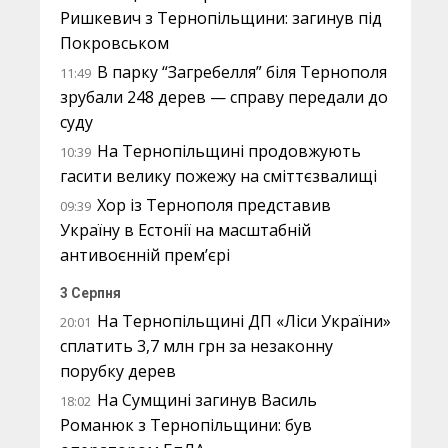
Ришкевич з Тернопільщини: загинув під
Покровськом
В парку “Загребелля” біля Тернополя
11:49
зрубали 248 дерев — справу передали до
суду
На Тернопільщині продовжують
10:39
гасити велику пожежу на сміттєзвалищі
Хор із Тернополя представив
09:39
Україну в Естонії на масштабній
антивоєнній прем’єрі
3 Серпня
На Тернопільщині ДП «Ліси України»
20:01
сплатить 3,7 млн грн за незаконну
порубку дерев
На Сумщині загинув Василь
18:02
Романюк з Тернопільщини: був