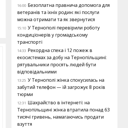
Безоплатна правнича допомога для
16:00
ветеранів та їхніх родин: які послуги
можна отримати та як звернутися
У Тернополі перевірили роботу
15:10
кондиціонерів у громадському
транспорті
Рекордна спека і 12 пожеж в
14:33
екосистемах за добу на Тернопільщині:
рятувальники просять людей бути
відповідальними
У Тернополі жінка спокусилась на
13:25
забутий телефон — їй загрожує 8 років
тюрми
Шахрайство в інтернеті: на
12:31
Тернопільщині жінка втратила понад 63
тисячі гривень, намагаючись продати
взуття