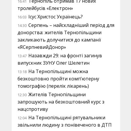
Тернопіль отримав 17 нових
16:41
тролейбусів «Електрон»
Ісус Христос Українець?
16:03
Серпень – найскладніший період для
14:30
донорства: жителів Тернопільщини
закликають долучитися до кампанії
«ЯСерпневийДонор»
Назавжди 29: на фронті загинув
13:47
випускник ЗУНУ Олег Шелетин
На Тернопільщині можна
13:18
безкоштовно пройти комп’ютерну
томографію (перелік лікарень)
Жителів Тернопільщини
12:30
запрошують на безкоштовний курс з
нацспротиву
На Тернопільщині рятувальники
12:04
звільнили людину з понівеченого в ДТП