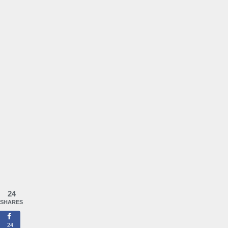
24
SHARES
24