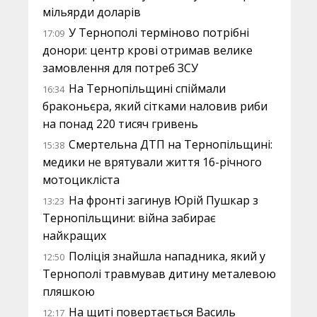
мільярди доларів
У Тернополі терміново потрібні
17:09
донори: центр крові отримав велике
замовлення для потреб ЗСУ
На Тернопільщині спіймали
16:34
браконьєра, який сітками наловив риби
на понад 220 тисяч гривень
Смертельна ДТП на Тернопільщині:
15:38
медики не врятували життя 16-річного
мотоцикліста
На фронті загинув Юрій Пушкар з
13:23
Тернопільщини: війна забирає
найкращих
Поліція знайшла нападника, який у
12:50
Тернополі травмував дитину металевою
пляшкою
На щиті повертається Василь
12:17