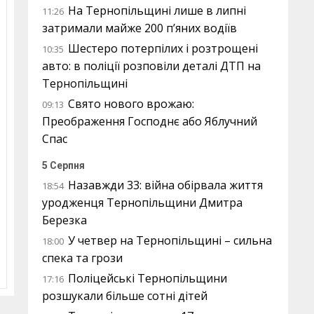
На Тернопільщині лише в липні
11:26
затримали майже 200 п’яних водіїв
Шестеро потерпілих і розтрощені
10:35
авто: в поліції розповіли деталі ДТП на
Тернопільщині
Свято нового врожаю:
09:13
Преображення Господнє або Яблучний
Спас
5 Серпня
Назавжди 33: війна обірвала життя
18:54
уродженця Тернопільщини Дмитра
Березка
У четвер на Тернопільщині – сильна
18:00
спека та грози
Поліцейські Тернопільщини
17:16
розшукали більше сотні дітей