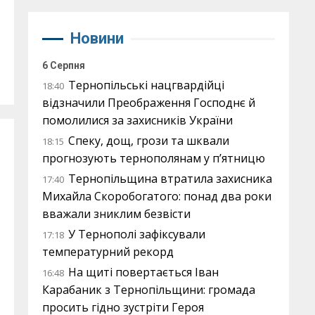
Новини
6 Серпня
Тернопільські нацгвардійці
18:40
відзначили Преображення Господнє й
помолилися за захисників України
Спеку, дощ, грози та шквали
18:15
прогнозують тернополянам у п’ятницю
Тернопільщина втратила захисника
17:40
Михайла Скоробогатого: понад два роки
вважали зниклим безвісти
У Тернополі зафіксували
17:18
температурний рекорд
На щиті повертається Іван
16:48
Карабаник з Тернопільщини: громада
просить гідно зустріти Героя