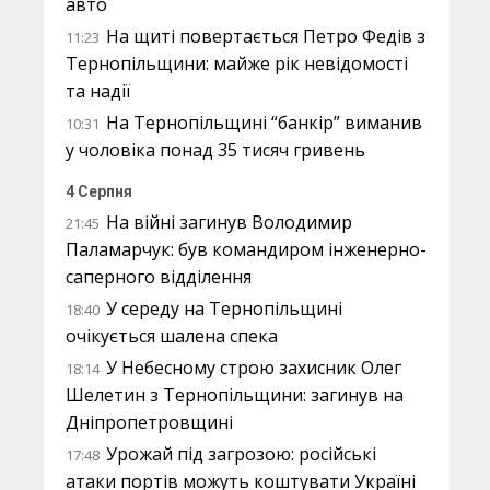
авто
На щиті повертається Петро Федів з
11:23
Тернопільщини: майже рік невідомості
та надії
На Тернопільщині “банкір” виманив
10:31
у чоловіка понад 35 тисяч гривень
4 Серпня
На війні загинув Володимир
21:45
Паламарчук: був командиром інженерно-
саперного відділення
У середу на Тернопільщині
18:40
очікується шалена спека
У Небесному строю захисник Олег
18:14
Шелетин з Тернопільщини: загинув на
Дніпропетровщині
Урожай під загрозою: російські
17:48
атаки портів можуть коштувати Україні