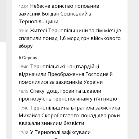
Небесне воїнство поповнив
12:04
захисник Богдан Сосінський з
Тернопільщини
Жителі Тернопільщини за сім місяців
09:10
сплатили понад 1,6 млрд грн військового
збору
6 Серпня
Тернопільські нацгвардійці
18:40
відзначили Преображення Господнє й
помолилися за захисників України
Спеку, дощ, грози та шквали
18:15
прогнозують тернополянам у п’ятницю
Тернопільщина втратила захисника
17:40
Михайла Скоробогатого: понад два роки
вважали зниклим безвісти
У Тернополі зафіксували
17:18