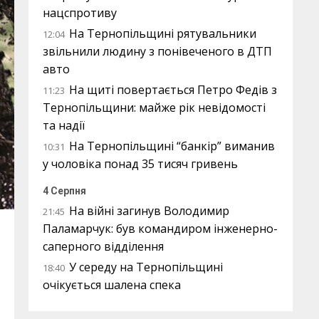
нацспротиву
На Тернопільщині рятувальники
12:04
звільнили людину з понівеченого в ДТП
авто
На щиті повертається Петро Федів з
11:23
Тернопільщини: майже рік невідомості
та надії
На Тернопільщині “банкір” виманив
10:31
у чоловіка понад 35 тисяч гривень
4 Серпня
На війні загинув Володимир
21:45
Паламарчук: був командиром інженерно-
саперного відділення
У середу на Тернопільщині
18:40
очікується шалена спека