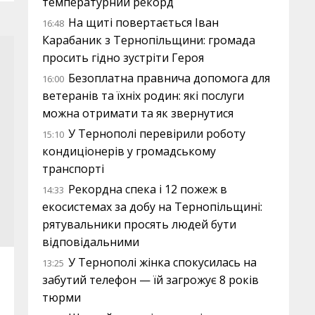
температурний рекорд
На щиті повертається Іван
16:48
Карабаник з Тернопільщини: громада
просить гідно зустріти Героя
Безоплатна правнича допомога для
16:00
ветеранів та їхніх родин: які послуги
можна отримати та як звернутися
У Тернополі перевірили роботу
15:10
кондиціонерів у громадському
транспорті
Рекордна спека і 12 пожеж в
14:33
екосистемах за добу на Тернопільщині:
рятувальники просять людей бути
відповідальними
У Тернополі жінка спокусилась на
13:25
забутий телефон — їй загрожує 8 років
тюрми