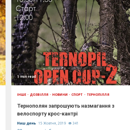
1 min read
ІНШЕ
ДОЗВІЛЛЯ
НОВИНИ
СПОРТ
ТЕРНОПІЛЛЯ
Тернополян запрошують назмагання з
велоспорту крос-кантрі
Наш день
15 Жовтня, 2019
341