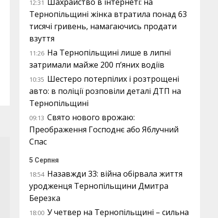
Шахрайство в інтернеті: на
12:31
Тернопільщині жінка втратила понад 63
тисячі гривень, намагаючись продати
взуття
На Тернопільщині лише в липні
11:26
затримали майже 200 п’яних водіїв
Шестеро потерпілих і розтрощені
10:35
авто: в поліції розповіли деталі ДТП на
Тернопільщині
Свято нового врожаю:
09:13
Преображення Господнє або Яблучний
Спас
5 Серпня
Назавжди 33: війна обірвала життя
18:54
уродженця Тернопільщини Дмитра
Березка
У четвер на Тернопільщині – сильна
18:00