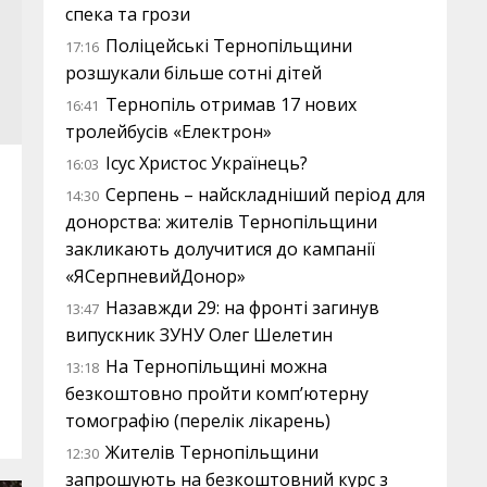
спека та грози
Поліцейські Тернопільщини
17:16
розшукали більше сотні дітей
Тернопіль отримав 17 нових
16:41
тролейбусів «Електрон»
Ісус Христос Українець?
16:03
Серпень – найскладніший період для
14:30
донорства: жителів Тернопільщини
закликають долучитися до кампанії
«ЯСерпневийДонор»
Назавжди 29: на фронті загинув
13:47
випускник ЗУНУ Олег Шелетин
На Тернопільщині можна
13:18
безкоштовно пройти комп’ютерну
томографію (перелік лікарень)
Жителів Тернопільщини
12:30
запрошують на безкоштовний курс з