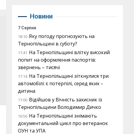
Новини
7 Серпня
Яку погоду прогнозують на
18:10
Тернопільщині в суботу?
На Тернопільщині влітку високий
17:41
попит на оформлення паспортів:
звернень – тисячі
На Тернопільщині зіткнулися три
17:14
автомобілі: є потерпілі, серед яких –
дитина
Відійшов у Вічність захисник із
17:00
Тернопільщини Володимир Дичко
На Тернопільщині знімають
16:56
документальний цикл про ветеранок
ОУН та УПА