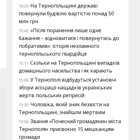
На Тернопільщині державі
16:20
повернули будівлю вартістю понад 50
млн грн
«Після поранення лише одне
15:43
бажання – відновитися і повернутись до
побратимів»: історія незламного
тернопільського гвардійця
Скільки на Тернопільщині випадків
15:11
домашнього насильства і як карають
У Тернополі відбудуться установчі
15:09
збори асоціації нащадків українських
жертв польських репресій
Чоловіка, який зник безвісти на
13:30
Тернопільщині, знайшли мертвим
Звання «Почесний громадянин міста
13:04
Тернополя» присвоєно 15 мешканцям
громади