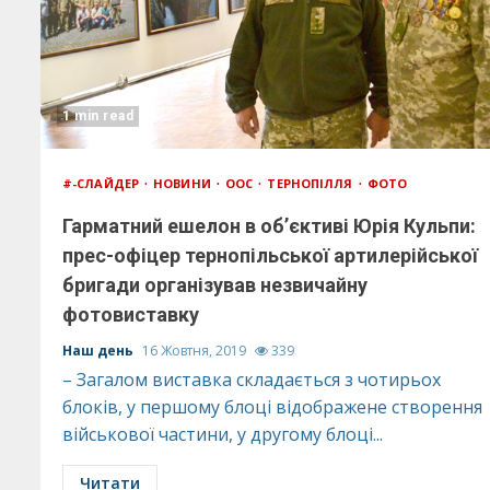
1 min read
#-СЛАЙДЕР
НОВИНИ
ООС
ТЕРНОПІЛЛЯ
ФОТО
Гарматний ешелон в об’єктиві Юрія Кульпи:
прес-офіцер тернопільської артилерійської
бригади організував незвичайну
фотовиставку
Наш день
16 Жовтня, 2019
339
– Загалом виставка складається з чотирьох
блоків, у першому блоці відображене створення
військової частини, у другому блоці...
Читати