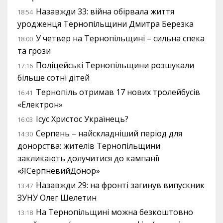
Назавжди 33: війна обірвала життя
18:54
уродженця Тернопільщини Дмитра Березка
У четвер на Тернопільщині – сильна спека
18:00
та грози
Поліцейські Тернопільщини розшукали
17:16
більше сотні дітей
Тернопіль отримав 17 нових тролейбусів
16:41
«Електрон»
Ісус Христос Українець?
16:03
Серпень – найскладніший період для
14:30
донорства: жителів Тернопільщини
закликають долучитися до кампанії
«ЯСерпневийДонор»
Назавжди 29: на фронті загинув випускник
13:47
ЗУНУ Олег Шелетин
На Тернопільщині можна безкоштовно
13:18