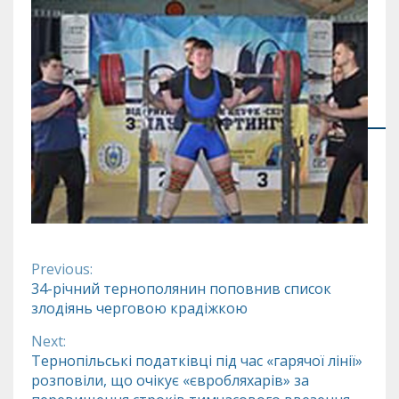
Previous:
Continue
34-річний тернополянин поповнив список
злодіянь черговою крадіжкою
Reading
Next:
Тернопільські податківці під час «гарячої лінії»
розповіли, що очікує «євробляхарів» за