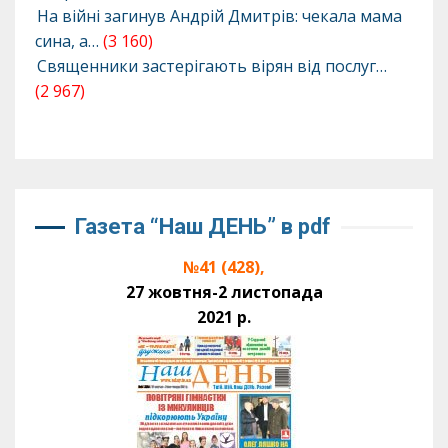
На війні загинув Андрій Дмитрів: чекала мама
сина, а…
(3 160)
Священники застерігають вірян від послуг…
(2 967)
Газета “Наш ДЕНЬ” в pdf
№41 (428),
27 жовтня-2 листопада
2021 р.