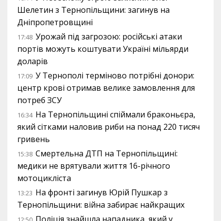
Шелетин з Тернопільщини: загинув на
Дніпропетровщині
Урожай під загрозою: російські атаки
17:48
портів можуть коштувати Україні мільярди
доларів
У Тернополі терміново потрібні донори:
17:09
центр крові отримав велике замовлення для
потреб ЗСУ
На Тернопільщині спіймали браконьєра,
16:34
який сітками наловив риби на понад 220 тисяч
гривень
Смертельна ДТП на Тернопільщині:
15:38
медики не врятували життя 16-річного
мотоцикліста
На фронті загинув Юрій Пушкар з
13:23
Тернопільщини: війна забирає найкращих
Поліція знайшла нападника, який у
12:50