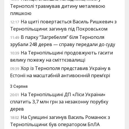
Тернополі травмував дитину металевою
пляшкою
На щиті повертається Василь Ришкевич з
12:17
Тернопільщини: загинув під Покровськом
В парку “Загребелля” біля Тернополя
11:49
зрубали 248 дерев — справу передали до суду
На Тернопільщині продовжують гасити
10:39
велику пожежу на сміттєзвалищі
Хор із Тернополя представив Україну в
09:39
Естонії на масштабній антивоєнній прем’єрі
3 Серпня
На Тернопільщині ДП «Ліси України»
20:01
сплатить 3,7 млн грн за незаконну порубку
дерев
На Сумщині загинув Василь Романюк з
18:02
Тернопільщини: був оператором БпЛА