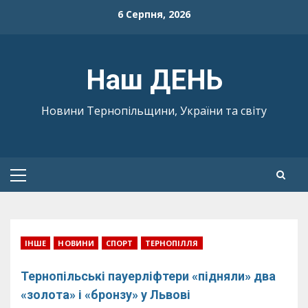
Skip
6 Серпня, 2026
to
content
Наш ДЕНЬ
Новини Тернопільщини, України та світу
Primary
Menu
ІНШЕ
НОВИНИ
СПОРТ
ТЕРНОПІЛЛЯ
Тернопільські пауерліфтери «підняли» два
«золота» і «бронзу» у Львові