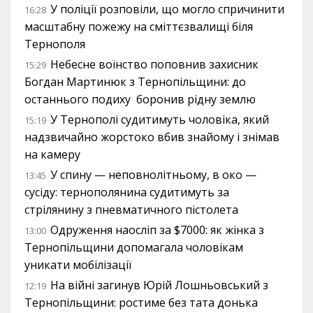
У поліції розповіли, що могло спричинити
16:28
масштабну пожежу на сміттєзвалищі біля
Тернополя
Небесне воїнство поповнив захисник
15:29
Богдан Мартинюк з Тернопільщини: до
останнього подиху боронив рідну землю
У Тернополі судитимуть чоловіка, який
15:19
надзвичайно жорстоко вбив знайому і знімав
на камеру
У спину — неповнолітньому, в око —
13:45
сусіду: тернополянина судитимуть за
стрілянину з пневматичного пістолета
Одруження наосліп за $7000: як жінка з
13:00
Тернопільщини допомагала чоловікам
уникати мобілізації
На війні загинув Юрій Лошньовський з
12:19
Тернопільщини: ростиме без тата донька