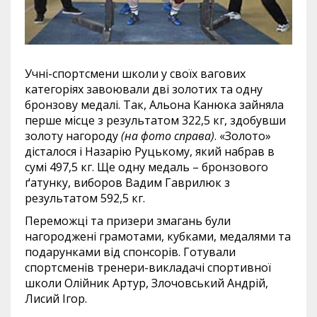
Учні-спортсмени школи у своїх вагових
категоріях завоювали дві золотих та одну
бронзову медалі. Так, Альона Канюка зайняла
перше місце з результатом 322,5 кг, здобувши
золоту нагороду
(на фото справа)
. «Золото»
дісталося і Назарію Руцькому, який набрав в
сумі 497,5 кг. Ще одну медаль – бронзового
ґатунку, виборов Вадим Гаврилюк з
результатом 592,5 кг.
Переможці та призери змагань були
нагороджені грамотами, кубками, медалями та
подарунками від спонсорів. Готували
спортсменів тренери-викладачі спортивної
школи Олійник Артур, Злочовський Андрій,
Лисий Ігор.