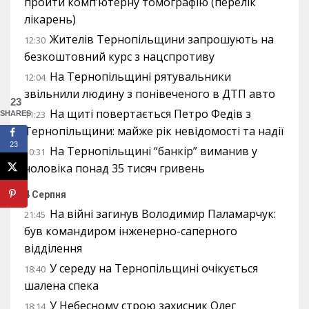
пройти комп’ютерну томографію (перелік
лікарень)
Жителів Тернопільщини запрошують на
12:30
безкоштовний курс з нацспротиву
На Тернопільщині рятувальники
12:04
звільнили людину з понівеченого в ДТП авто
23
На щиті повертається Петро Федів з
11:23
SHARES
Тернопільщини: майже рік невідомості та надії
23
На Тернопільщині “банкір” виманив у
10:31
чоловіка понад 35 тисяч гривень
4 Серпня
На війні загинув Володимир Паламарчук:
21:45
був командиром інженерно-саперного
відділення
У середу на Тернопільщині очікується
18:40
шалена спека
У Небесному строю захисник Олег
18:14