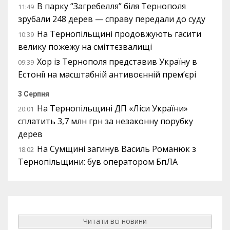
В парку “Загребелля” біля Тернополя
11:49
зрубали 248 дерев — справу передали до суду
На Тернопільщині продовжують гасити
10:39
велику пожежу на сміттєзвалищі
Хор із Тернополя представив Україну в
09:39
Естонії на масштабній антивоєнній прем’єрі
3 Серпня
На Тернопільщині ДП «Ліси України»
20:01
сплатить 3,7 млн грн за незаконну порубку
дерев
На Сумщині загинув Василь Романюк з
18:02
Тернопільщини: був оператором БпЛА
Читати всі новини