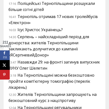
Поліцейські Тернопільщини розшукали
17:16
більше сотні дітей
Тернопіль отримав 17 нових тролейбусів
16:41
«Електрон»
Ісус Христос Українець?
16:03
Серпень – найскладніший період для
14:30
211
донорства: жителів Тернопільщини
SHARES
закликають долучитися до кампанії
«ЯСерпневийДонор»
211
Назавжди 29: на фронті загинув випускник
13:47
ЗУНУ Олег Шелетин
На Тернопільщині можна безкоштовно
13:18
пройти комп’ютерну томографію (перелік
лікарень)
Жителів Тернопільщини запрошують на
12:30
безкоштовний курс з нацспротиву
На Тернопільщині рятувальники
12:04