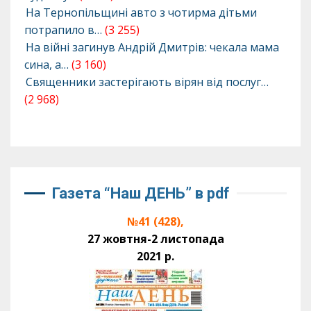
На Тернопільщині авто з чотирма дітьми
потрапило в…
(3 255)
На війні загинув Андрій Дмитрів: чекала мама
сина, а…
(3 160)
Священники застерігають вірян від послуг…
(2 968)
Газета “Наш ДЕНЬ” в pdf
№41 (428),
27 жовтня-2 листопада
2021 р.