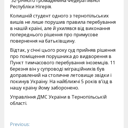
32-річного громадянина Федеративної
Республіки Нігерія.
Колишній студент одного з тернопільських
вишів не лише порушив правила перебування
в нашій країні, але й ухилявся від виконання
попереднього рішення про примусове
повернення на батьківщину.
Відтак, у січні цього року суд прийняв рішення
про поміщення порушника до видворення в
Пункт тимчасового перебування іноземців. 11
березня він у супроводі міграційників був
доправлений на столичне летовище звідки і
покинув Україну. На найближчі 5 років в’їзд в
нашу країну йому заборонено.
Управління ДМС України в Тернопільській
області.
Previous:
Continue