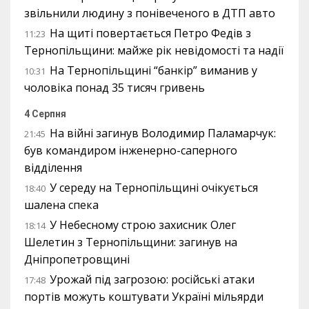
звільнили людину з понівеченого в ДТП авто
На щиті повертається Петро Федів з
11:23
Тернопільщини: майже рік невідомості та надії
На Тернопільщині “банкір” виманив у
10:31
чоловіка понад 35 тисяч гривень
4 Серпня
На війні загинув Володимир Паламарчук:
21:45
був командиром інженерно-саперного
відділення
У середу на Тернопільщині очікується
18:40
шалена спека
У Небесному строю захисник Олег
18:14
Шелетин з Тернопільщини: загинув на
Дніпропетровщині
Урожай під загрозою: російські атаки
17:48
портів можуть коштувати Україні мільярди