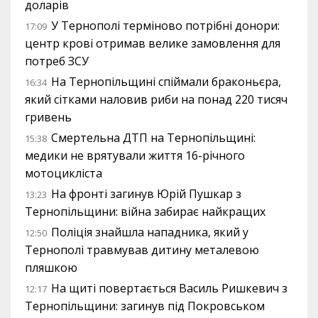
доларів
У Тернополі терміново потрібні донори:
17:09
центр крові отримав велике замовлення для
потреб ЗСУ
На Тернопільщині спіймали браконьєра,
16:34
який сітками наловив риби на понад 220 тисяч
гривень
Смертельна ДТП на Тернопільщині:
15:38
медики не врятували життя 16-річного
мотоцикліста
На фронті загинув Юрій Пушкар з
13:23
Тернопільщини: війна забирає найкращих
Поліція знайшла нападника, який у
12:50
Тернополі травмував дитину металевою
пляшкою
На щиті повертається Василь Ришкевич з
12:17
Тернопільщини: загинув під Покровськом