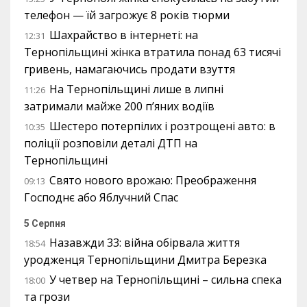
телефон — їй загрожує 8 років тюрми
Шахрайство в інтернеті: на
12:31
Тернопільщині жінка втратила понад 63 тисячі
гривень, намагаючись продати взуття
На Тернопільщині лише в липні
11:26
затримали майже 200 п’яних водіїв
Шестеро потерпілих і розтрощені авто: в
10:35
поліції розповіли деталі ДТП на
Тернопільщині
Свято нового врожаю: Преображення
09:13
Господнє або Яблучний Спас
5 Серпня
Назавжди 33: війна обірвала життя
18:54
уродженця Тернопільщини Дмитра Березка
У четвер на Тернопільщині – сильна спека
18:00
та грози