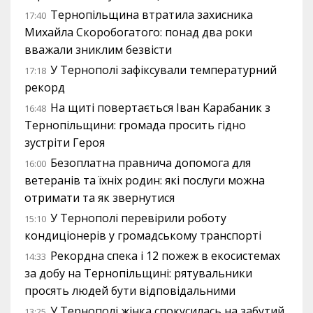
Тернопільщина втратила захисника
17:40
Михайла Скоробогатого: понад два роки
вважали зниклим безвісти
У Тернополі зафіксували температурний
17:18
рекорд
На щиті повертається Іван Карабаник з
16:48
Тернопільщини: громада просить гідно
зустріти Героя
Безоплатна правнича допомога для
16:00
ветеранів та їхніх родин: які послуги можна
отримати та як звернутися
У Тернополі перевірили роботу
15:10
кондиціонерів у громадському транспорті
Рекордна спека і 12 пожеж в екосистемах
14:33
за добу на Тернопільщині: рятувальники
просять людей бути відповідальними
У Тернополі жінка спокусилась на забутий
13:25