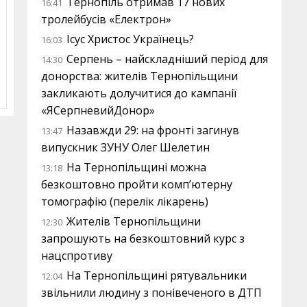
Тернопіль отримав 17 нових
16:41
тролейбусів «Електрон»
Ісус Христос Українець?
16:03
Серпень – найскладніший період для
14:30
донорства: жителів Тернопільщини
закликають долучитися до кампанії
«ЯСерпневийДонор»
Назавжди 29: на фронті загинув
13:47
випускник ЗУНУ Олег Шелетин
На Тернопільщині можна
13:18
безкоштовно пройти комп’ютерну
томографію (перелік лікарень)
Жителів Тернопільщини
12:30
запрошують на безкоштовний курс з
нацспротиву
На Тернопільщині рятувальники
12:04
звільнили людину з понівеченого в ДТП