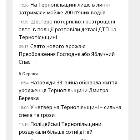
На Тернопільщині лише в липні
11:26
затримали майже 200 п’яних водіїв
Шестеро потерпілих і розтрощені
10:35
авто: в поліції розповіли деталі ДТП на
Тернопільщині
Свято нового врожаю:
09:13
Преображення Господнє або Яблучний
Спас
5 Серпня
Назавжди 33: війна обірвала життя
18:54
уродженця Тернопільщини Дмитра
Березка
У четвер на Тернопільщині – сильна
18:00
спека та грози
Поліцейські Тернопільщини
17:16
розшукали більше сотні дітей