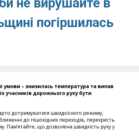
еби не вирушайте в
льщині погіршилась
і умови – знизилась температура та випав
іх учасників дорожнього руху бути
 варто дотримуватися швидкісного режиму,
аближенні до пішохідних переходів, перехресть
у. Пам’ятайте, що дозволена швидкість руху у