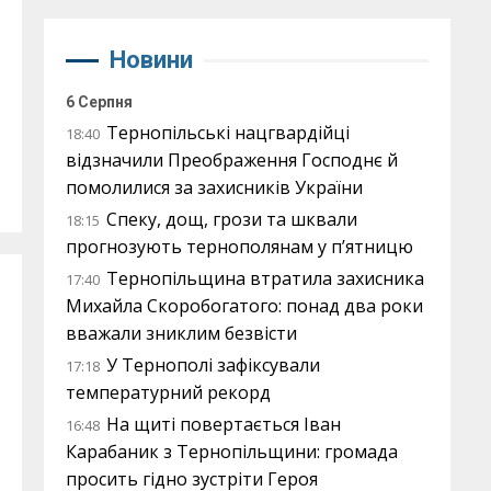
Новини
6 Серпня
Тернопільські нацгвардійці
18:40
відзначили Преображення Господнє й
помолилися за захисників України
Спеку, дощ, грози та шквали
18:15
прогнозують тернополянам у п’ятницю
Тернопільщина втратила захисника
17:40
Михайла Скоробогатого: понад два роки
вважали зниклим безвісти
У Тернополі зафіксували
17:18
температурний рекорд
На щиті повертається Іван
16:48
Карабаник з Тернопільщини: громада
просить гідно зустріти Героя