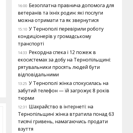
Безоплатна правнича допомога для
16:00
ветеранів та їхніх родин: які послуги
можна отримати та як звернутися
У Тернополі перевірили роботу
15:10
кондиціонерів у громадському
транспорті
Рекордна спека і 12 пожеж в
14:33
екосистемах за добу на Тернопільщині:
рятувальники просять людей бути
відповідальними
У Тернополі жінка спокусилась на
13:25
забутий телефон — їй загрожує 8 років
тюрми
Шахрайство в інтернеті: на
12:31
Тернопільщині жінка втратила понад 63
тисячі гривень, намагаючись продати
взуття