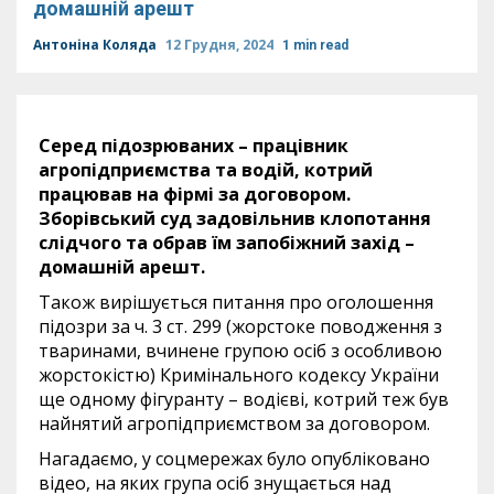
домашній арешт
Антоніна Коляда
12 Грудня, 2024
1 min read
Серед підозрюваних – працівник
агропідприємства та водій, котрий
працював на фірмі за договором.
Зборівський суд задовільнив клопотання
слідчого та обрав їм запобіжний захід –
домашній арешт.
Також вирішується питання про оголошення
підозри за ч. 3 ст. 299 (жорстоке поводження з
тваринами, вчинене групою осіб з особливою
жорстокістю) Кримінального кодексу України
ще одному фігуранту – водієві, котрий теж був
найнятий агропідприємством за договором.
Нагадаємо, у соцмережах було опубліковано
відео, на яких група осіб знущається над