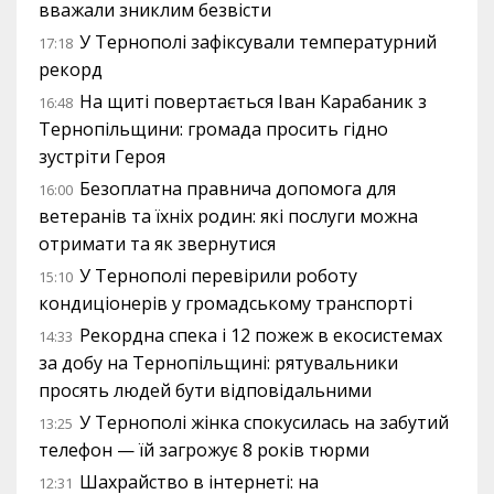
вважали зниклим безвісти
У Тернополі зафіксували температурний
17:18
рекорд
На щиті повертається Іван Карабаник з
16:48
Тернопільщини: громада просить гідно
зустріти Героя
Безоплатна правнича допомога для
16:00
ветеранів та їхніх родин: які послуги можна
отримати та як звернутися
У Тернополі перевірили роботу
15:10
кондиціонерів у громадському транспорті
Рекордна спека і 12 пожеж в екосистемах
14:33
за добу на Тернопільщині: рятувальники
просять людей бути відповідальними
У Тернополі жінка спокусилась на забутий
13:25
телефон — їй загрожує 8 років тюрми
Шахрайство в інтернеті: на
12:31