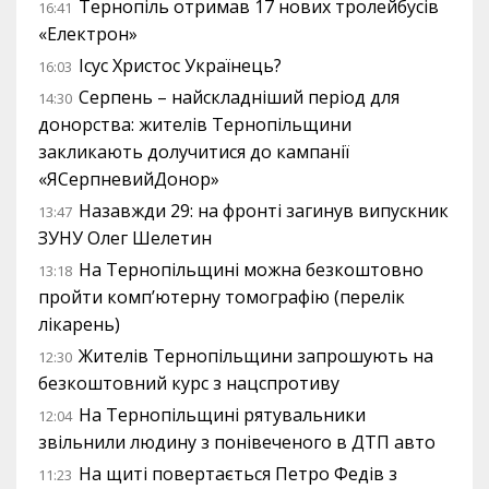
Тернопіль отримав 17 нових тролейбусів
16:41
«Електрон»
Ісус Христос Українець?
16:03
Серпень – найскладніший період для
14:30
донорства: жителів Тернопільщини
закликають долучитися до кампанії
«ЯСерпневийДонор»
Назавжди 29: на фронті загинув випускник
13:47
ЗУНУ Олег Шелетин
На Тернопільщині можна безкоштовно
13:18
пройти комп’ютерну томографію (перелік
лікарень)
Жителів Тернопільщини запрошують на
12:30
безкоштовний курс з нацспротиву
На Тернопільщині рятувальники
12:04
звільнили людину з понівеченого в ДТП авто
На щиті повертається Петро Федів з
11:23