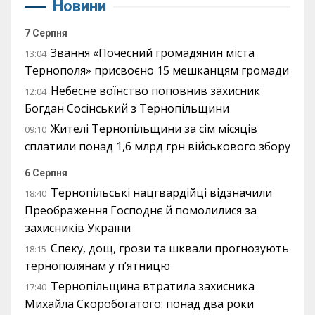
Новини
7 Серпня
Звання «Почесний громадянин міста
13:04
Тернополя» присвоєно 15 мешканцям громади
Небесне воїнство поповнив захисник
12:04
Богдан Сосінський з Тернопільщини
Жителі Тернопільщини за сім місяців
09:10
сплатили понад 1,6 млрд грн військового збору
6 Серпня
Тернопільські нацгвардійці відзначили
18:40
Преображення Господнє й помолилися за
захисників України
Спеку, дощ, грози та шквали прогнозують
18:15
тернополянам у п’ятницю
Тернопільщина втратила захисника
17:40
Михайла Скоробогатого: понад два роки