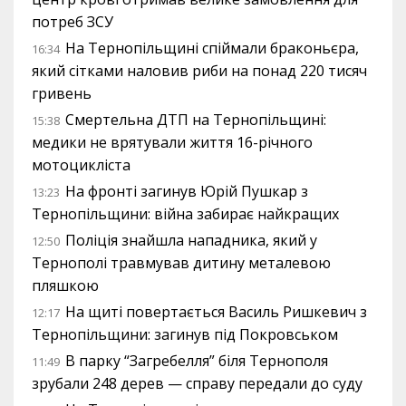
потреб ЗСУ
На Тернопільщині спіймали браконьєра,
16:34
який сітками наловив риби на понад 220 тисяч
гривень
Смертельна ДТП на Тернопільщині:
15:38
медики не врятували життя 16-річного
мотоцикліста
На фронті загинув Юрій Пушкар з
13:23
Тернопільщини: війна забирає найкращих
Поліція знайшла нападника, який у
12:50
Тернополі травмував дитину металевою
пляшкою
На щиті повертається Василь Ришкевич з
12:17
Тернопільщини: загинув під Покровськом
В парку “Загребелля” біля Тернополя
11:49
зрубали 248 дерев — справу передали до суду