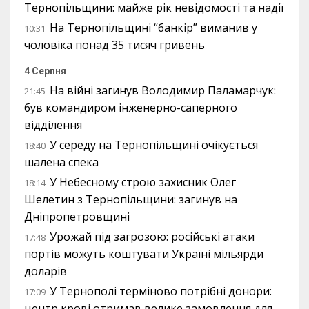
Тернопільщини: майже рік невідомості та надії
На Тернопільщині “банкір” виманив у
10:31
чоловіка понад 35 тисяч гривень
4 Серпня
На війні загинув Володимир Паламарчук:
21:45
був командиром інженерно-саперного
відділення
У середу на Тернопільщині очікується
18:40
шалена спека
У Небесному строю захисник Олег
18:14
Шелетин з Тернопільщини: загинув на
Дніпропетровщині
Урожай під загрозою: російські атаки
17:48
портів можуть коштувати Україні мільярди
доларів
У Тернополі терміново потрібні донори:
17:09
центр крові отримав велике замовлення для