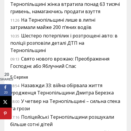
Тернопільщині жінка втратила понад 63 тисячі
гривень, намагаючись продати взуття
На Тернопільщині лише в липні
11:26
затримали майже 200 п’яних водіїв
Шестеро потерпілих і розтрощені авто: в
10:35
поліції розповіли деталі ДТП на
Тернопільщині
Свято нового врожаю: Преображення
09:13
Господнє або Яблучний Спас
20
5 Серпня
SHARES
Назавжди 33: війна обірвала життя
18:54
уродженця Тернопільщини Дмитра Березка
20
У четвер на Тернопільщині – сильна спека
18:00
та грози
Поліцейські Тернопільщини розшукали
17:16
більше сотні дітей