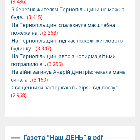
(3 436)
З березня жителям Тернопільщини не можна
буде…
(3 415)
На Тернопільщині спалахнула масштабна
пожежа на…
(3 363)
На Тернопільщині під час пожежі житлового
будинку…
(3 347)
На Тернопільщині авто з чотирма дітьми
потрапило в…
(3 255)
На війні загинув Андрій Дмитрів: чекала мама
сина, а…
(3 160)
Священники застерігають вірян від послуг…
(2 968)
Газета “Наш ДЕНЬ” в pdf