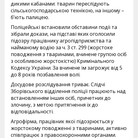
дикими кабанами: тварин переслідують
сільськогосподарською технікою, на іншому –
б’ють палицею.
Поліцейські встановили обставини події та
зібрали докази, на підставі яких оголосили
підозру працівнику агропідприємства та
найманому водію за ч. 3 ст. 299 (жорстоке
поводження з тваринами, вчинене групою осіб
з особливою жорстокістю) Кримінального
Кодексу України. За вчинене їм загрожує від 5
до 8 років позбавлення волі.
Досудове розслідування триває. Слідчі
Зборівського відділення поліції працюють над
встановленням інших осіб, причетних до
злочину, з метою притягнення їх до
відповідальності.
Агрофірма, працівник якої підозрюється у
жорстокому поводженні з тваринами, активно
співпрацює з правоохоронними органами.