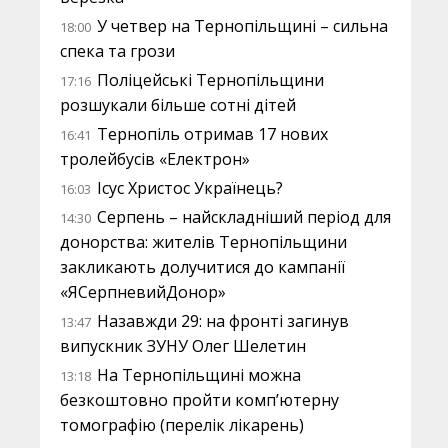
У четвер на Тернопільщині – сильна
18:00
спека та грози
Поліцейські Тернопільщини
17:16
розшукали більше сотні дітей
Тернопіль отримав 17 нових
16:41
тролейбусів «Електрон»
Ісус Христос Українець?
16:03
Серпень – найскладніший період для
14:30
донорства: жителів Тернопільщини
закликають долучитися до кампанії
«ЯСерпневийДонор»
Назавжди 29: на фронті загинув
13:47
випускник ЗУНУ Олег Шелетин
На Тернопільщині можна
13:18
безкоштовно пройти комп’ютерну
томографію (перелік лікарень)