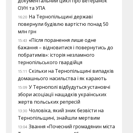
документальний цикл про ветеранок
ОУН та УПА
На Тернопільщині державі
16:20
повернули будівлю вартістю понад 50
млн грн
«Після поранення лише одне
15:43
бажання – відновитися і повернутись до
побратимів»: історія незламного
тернопільського гвардійця
Скільки на Тернопільщині випадків
15:11
домашнього насильства і як карають
У Тернополі відбудуться установчі
15:09
збори асоціації нащадків українських
жертв польських репресій
Чоловіка, який зник безвісти на
13:30
Тернопільщині, знайшли мертвим
Звання «Почесний громадянин міста
13:04