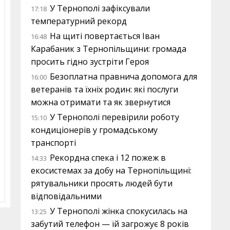
У Тернополі зафіксували
17:18
температурний рекорд
На щиті повертається Іван
16:48
Карабаник з Тернопільщини: громада
просить гідно зустріти Героя
Безоплатна правнича допомога для
16:00
ветеранів та їхніх родин: які послуги
можна отримати та як звернутися
У Тернополі перевірили роботу
15:10
кондиціонерів у громадському
транспорті
Рекордна спека і 12 пожеж в
14:33
екосистемах за добу на Тернопільщині:
рятувальники просять людей бути
відповідальними
У Тернополі жінка спокусилась на
13:25
забутий телефон — їй загрожує 8 років