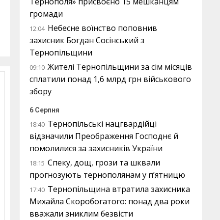
Тернополя» присвоєно 15 мешканцям
громади
Небесне воїнство поповнив
12:04
захисник Богдан Сосінський з
Тернопільщини
Жителі Тернопільщини за сім місяців
09:10
сплатили понад 1,6 млрд грн військового
збору
6 Серпня
Тернопільські нацгвардійці
18:40
відзначили Преображення Господнє й
помолилися за захисників України
Спеку, дощ, грози та шквали
18:15
прогнозують тернополянам у п’ятницю
Тернопільщина втратила захисника
17:40
Михайла Скоробогатого: понад два роки
вважали зниклим безвісти