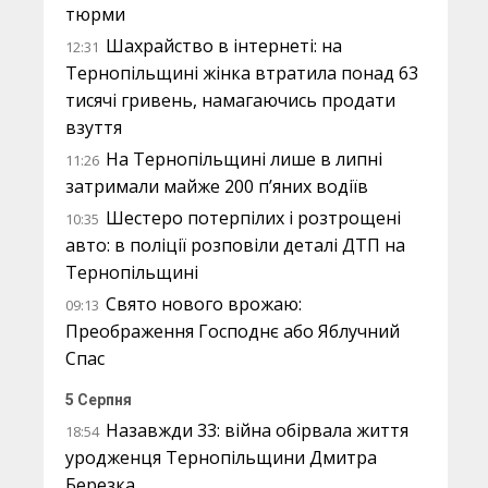
тюрми
Шахрайство в інтернеті: на
12:31
Тернопільщині жінка втратила понад 63
тисячі гривень, намагаючись продати
взуття
На Тернопільщині лише в липні
11:26
затримали майже 200 п’яних водіїв
Шестеро потерпілих і розтрощені
10:35
авто: в поліції розповіли деталі ДТП на
Тернопільщині
Свято нового врожаю:
09:13
Преображення Господнє або Яблучний
Спас
5 Серпня
Назавжди 33: війна обірвала життя
18:54
уродженця Тернопільщини Дмитра
Березка