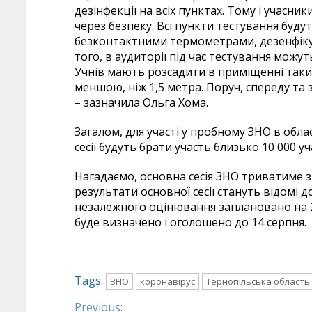
дезінфекції на всіх пунктах. Тому і учасни
через безпеку. Всі пункти тестування буд
безконтактними термометрами, дезенфіку
того, в аудиторії під час тестування можут
Учнів мають розсадити в приміщенні таки
меншою, ніж 1,5 метра. Поруч, спереду та 
– зазначила Ольга Хома.
Загалом, для участі у пробному ЗНО в облас
сесії будуть брати участь близько 10 000 уч
Нагадаємо, основна сесія ЗНО триватиме з 
результати основної сесії стануть відомі 
незалежного оцінювання заплановано на 23
буде визначено і оголошено до 14 серпня.
Tags:
ЗНО
коронавірус
Тернопільська область
Previous: