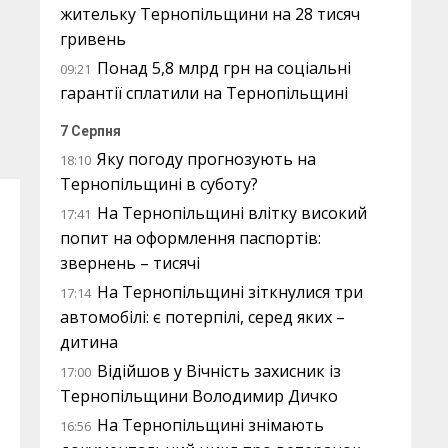
жительку Тернопільщини на 28 тисяч
гривень
Понад 5,8 млрд грн на соціальні
09:21
гарантії сплатили на Тернопільщині
7 Серпня
Яку погоду прогнозують на
18:10
Тернопільщині в суботу?
На Тернопільщині влітку високий
17:41
попит на оформлення паспортів:
звернень – тисячі
На Тернопільщині зіткнулися три
17:14
автомобілі: є потерпілі, серед яких –
дитина
Відійшов у Вічність захисник із
17:00
Тернопільщини Володимир Дичко
На Тернопільщині знімають
16:56