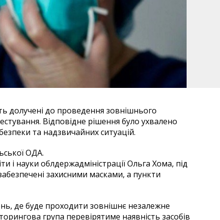
уть долучені до проведення зовнішнього
стування. Відповідне рішення було ухвалено
 безпеки та надзвичайних ситуацій.
ьської ОДА.
и і науки облдержадміністрації Ольга Хома, під
 забезпечені захисними масками, а пункти
ень, де буде проходити зовнішнє незалежне
іторингова група перевірятиме наявність засобів