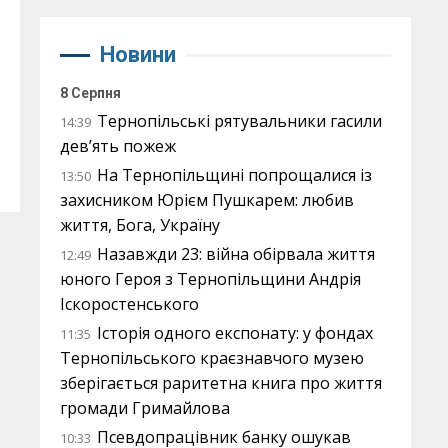
Новини
8 Серпня
Тернопільські рятувальники гасили
14:39
дев’ять пожеж
На Тернопільщині попрощалися із
13:50
захисником Юрієм Пушкарем: любив
життя, Бога, Україну
Назавжди 23: війна обірвала життя
12:49
юного Героя з Тернопільщини Андрія
Іскоростенського
Історія одного експонату: у фондах
11:35
Тернопільського краєзнавчого музею
зберігається раритетна книга про життя
громади Гримайлова
Псевдопрацівник банку ошукав
10:33