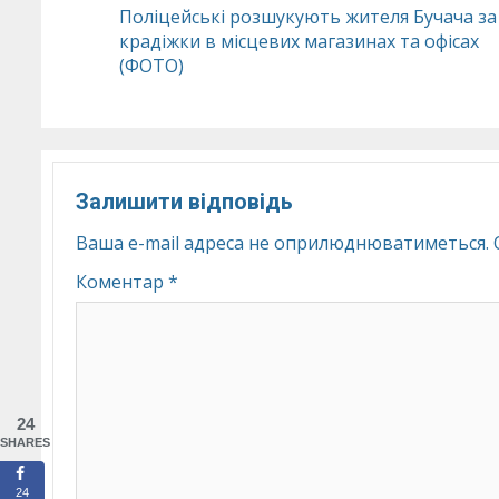
Continue
Поліцейські розшукують жителя Бучача за
крадіжки в місцевих магазинах та офісах
Reading
(ФОТО)
Залишити відповідь
Ваша e-mail адреса не оприлюднюватиметься.
Коментар
*
24
SHARES
24