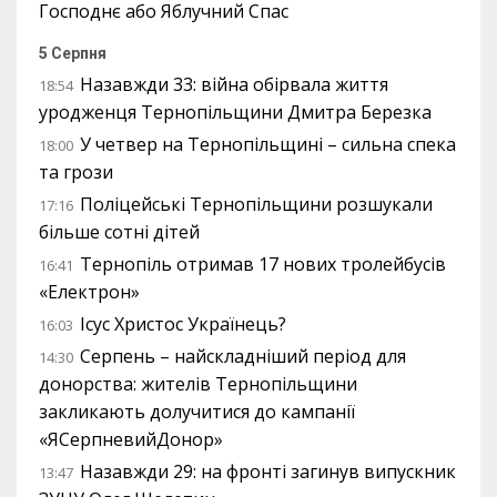
Господнє або Яблучний Спас
5 Серпня
Назавжди 33: війна обірвала життя
18:54
уродженця Тернопільщини Дмитра Березка
У четвер на Тернопільщині – сильна спека
18:00
та грози
Поліцейські Тернопільщини розшукали
17:16
більше сотні дітей
Тернопіль отримав 17 нових тролейбусів
16:41
«Електрон»
Ісус Христос Українець?
16:03
Серпень – найскладніший період для
14:30
донорства: жителів Тернопільщини
закликають долучитися до кампанії
«ЯСерпневийДонор»
Назавжди 29: на фронті загинув випускник
13:47