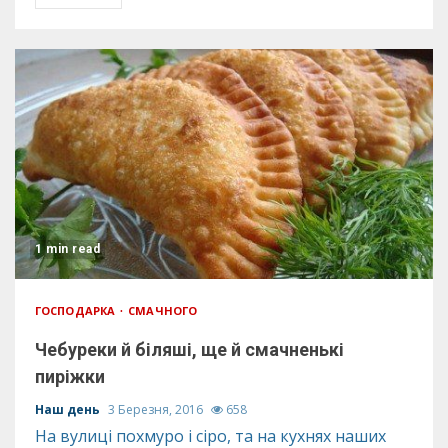
1 min read
ГОСПОДАРКА
СМАЧНОГО
Чебуреки й біляші, ще й смачненькі
пиріжки
Наш день
3 Березня, 2016
658
На вулиці похмуро і сіро, та на кухнях наших