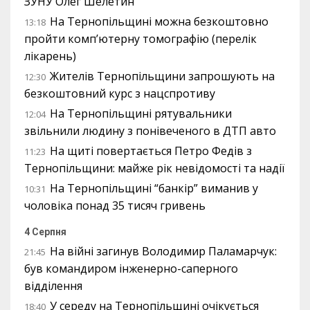
ЗУНУ Олег Шелетин
На Тернопільщині можна безкоштовно
13:18
пройти комп’ютерну томографію (перелік
лікарень)
Жителів Тернопільщини запрошують на
12:30
безкоштовний курс з нацспротиву
На Тернопільщині рятувальники
12:04
звільнили людину з понівеченого в ДТП авто
На щиті повертається Петро Федів з
11:23
Тернопільщини: майже рік невідомості та надії
На Тернопільщині “банкір” виманив у
10:31
чоловіка понад 35 тисяч гривень
4 Серпня
На війні загинув Володимир Паламарчук:
21:45
був командиром інженерно-саперного
відділення
У середу на Тернопільщині очікується
18:40