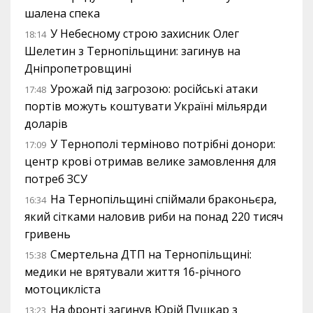
шалена спека
У Небесному строю захисник Олег
18:14
Шелетин з Тернопільщини: загинув на
Дніпропетровщині
Урожай під загрозою: російські атаки
17:48
портів можуть коштувати Україні мільярди
доларів
У Тернополі терміново потрібні донори:
17:09
центр крові отримав велике замовлення для
потреб ЗСУ
На Тернопільщині спіймали браконьєра,
16:34
який сітками наловив риби на понад 220 тисяч
гривень
Смертельна ДТП на Тернопільщині:
15:38
медики не врятували життя 16-річного
мотоцикліста
На фронті загинув Юрій Пушкар з
13:23