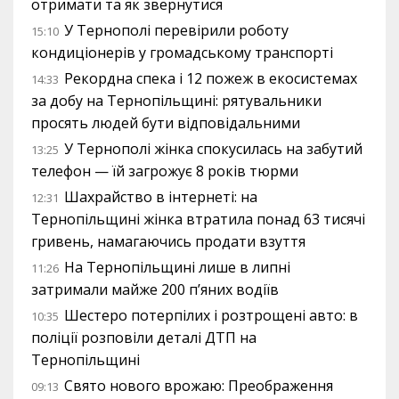
отримати та як звернутися
У Тернополі перевірили роботу
15:10
кондиціонерів у громадському транспорті
Рекордна спека і 12 пожеж в екосистемах
14:33
за добу на Тернопільщині: рятувальники
просять людей бути відповідальними
У Тернополі жінка спокусилась на забутий
13:25
телефон — їй загрожує 8 років тюрми
Шахрайство в інтернеті: на
12:31
Тернопільщині жінка втратила понад 63 тисячі
гривень, намагаючись продати взуття
На Тернопільщині лише в липні
11:26
затримали майже 200 п’яних водіїв
Шестеро потерпілих і розтрощені авто: в
10:35
поліції розповіли деталі ДТП на
Тернопільщині
Свято нового врожаю: Преображення
09:13