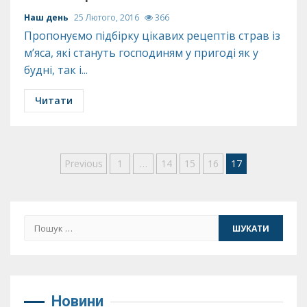
Наш день
25 Лютого, 2016
366
Пропонуємо підбірку цікавих рецептів страв із
м’яса, які стануть господиням у пригоді як у
будні, так і...
Читати
Пагінація
Previous
1
…
14
15
16
17
записів
Пошук:
Новини