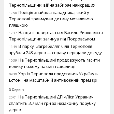
Тернопільщини: війна забирає найкращих
Поліція знайшла нападника, який у
12:50
Тернополі травмував дитину металевою
пляшкою
На щиті повертається Василь Ришкевич з
12:17
Тернопільщини: загинув під Покровськом
В парку “Загребелля” біля Тернополя
11:49
зрубали 248 дерев — справу передали до суду
На Тернопільщині продовжують гасити
10:39
велику пожежу на сміттєзвалищі
Хор із Тернополя представив Україну в
09:39
Естонії на масштабній антивоєнній прем’єрі
3 Серпня
На Тернопільщині ДП «Ліси України»
20:01
сплатить 3,7 млн грн за незаконну порубку
дерев