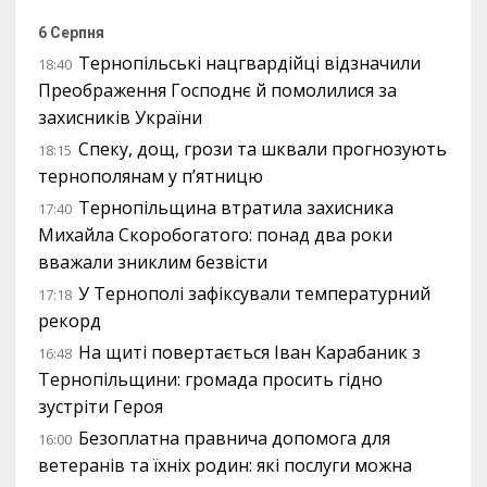
6 Серпня
Тернопільські нацгвардійці відзначили
18:40
Преображення Господнє й помолилися за
захисників України
Спеку, дощ, грози та шквали прогнозують
18:15
тернополянам у п’ятницю
Тернопільщина втратила захисника
17:40
Михайла Скоробогатого: понад два роки
вважали зниклим безвісти
У Тернополі зафіксували температурний
17:18
рекорд
На щиті повертається Іван Карабаник з
16:48
Тернопільщини: громада просить гідно
зустріти Героя
Безоплатна правнича допомога для
16:00
ветеранів та їхніх родин: які послуги можна