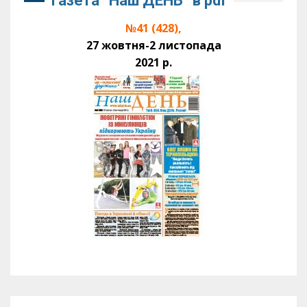
Газета “Наш ДЕНЬ” в pdf
№41 (428),
27 жовтня-2 листопада
2021 р.