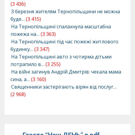
(3 436)
З березня жителям Тернопільщини не можна
буде…
(3 415)
На Тернопільщині спалахнула масштабна
пожежа на…
(3 363)
На Тернопільщині під час пожежі житлового
будинку…
(3 347)
На Тернопільщині авто з чотирма дітьми
потрапило в…
(3 255)
На війні загинув Андрій Дмитрів: чекала мама
сина, а…
(3 160)
Священники застерігають вірян від послуг…
(2 968)