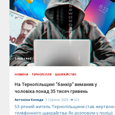
1 min read
НОВИНИ
ТЕРНОПІЛЛЯ
ШАХРАЙСТВО
На Тернопільщині “банкір” виманив у
чоловіка понад 35 тисяч гривень
Антоніна Коляда
5 Серпня, 2026
521
53-річний житель Тернопільщини став жертвою
телефонного шахрайства. Як розповіли у поліції