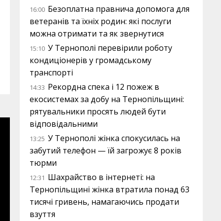
Безоплатна правнича допомога для
16:00
ветеранів та їхніх родин: які послуги
можна отримати та як звернутися
У Тернополі перевірили роботу
15:10
кондиціонерів у громадському
транспорті
Рекордна спека і 12 пожеж в
14:33
екосистемах за добу на Тернопільщині:
рятувальники просять людей бути
відповідальними
У Тернополі жінка спокусилась на
13:25
забутий телефон — їй загрожує 8 років
тюрми
Шахрайство в інтернеті: на
12:31
Тернопільщині жінка втратила понад 63
тисячі гривень, намагаючись продати
взуття