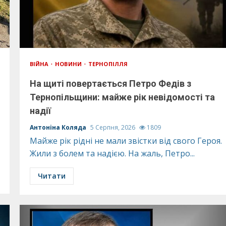
ВІЙНА
НОВИНИ
ТЕРНОПІЛЛЯ
На щиті повертається Петро Федів з
Тернопільщини: майже рік невідомості та
надії
Антоніна Коляда
5 Серпня, 2026
1809
Майже рік рідні не мали звістки від свого Героя.
Жили з болем та надією. На жаль, Петро...
Читати