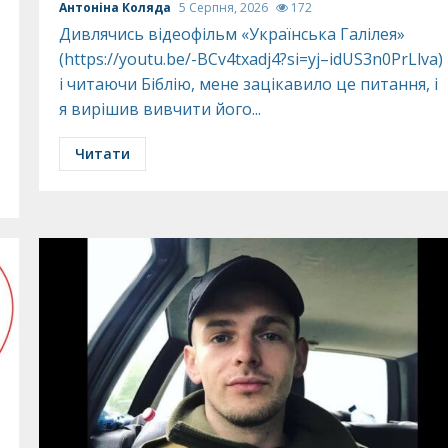
Антоніна Коляда
5 Серпня, 2026
172
Дивлячись відеофільм «Українська Галілея»
(https://youtu.be/-BCv4txadj4?si=yj–idUS3n0PrLlva)
і читаючи Біблію, мене зацікавило це питання, і
я вирішив вивчити його...
Читати