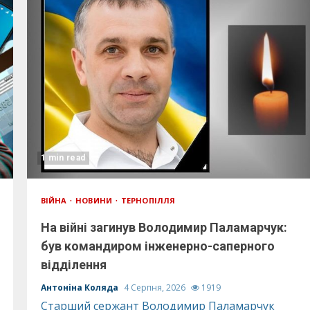
1 min read
ВІЙНА
НОВИНИ
ТЕРНОПІЛЛЯ
На війні загинув Володимир Паламарчук:
був командиром інженерно-саперного
відділення
Антоніна Коляда
4 Серпня, 2026
1919
Старший сержант Володимир Паламарчук