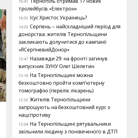
Тернопіль отримав 17 нових
16:41
тролейбусів «Електрон»
Ісус Христос Українець?
16:03
Серпень – найскладніший період для
14:30
донорства: жителів Тернопільщини
закликають долучитися до кампанії
«ЯСерпневийДонор»
Назавжди 29: на фронті загинув
13:47
випускник ЗУНУ Олег Шелетин
На Тернопільщині можна
13:18
безкоштовно пройти комп’ютерну
томографію (перелік лікарень)
Жителів Тернопільщини
12:30
запрошують на безкоштовний курс з
нацспротиву
На Тернопільщині рятувальники
12:04
звільнили людину з понівеченого в ДТП