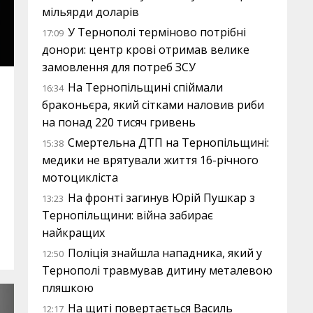
мільярди доларів
У Тернополі терміново потрібні
17:09
донори: центр крові отримав велике
замовлення для потреб ЗСУ
На Тернопільщині спіймали
16:34
браконьєра, який сітками наловив риби
на понад 220 тисяч гривень
Смертельна ДТП на Тернопільщині:
15:38
медики не врятували життя 16-річного
мотоцикліста
На фронті загинув Юрій Пушкар з
13:23
Тернопільщини: війна забирає
найкращих
Поліція знайшла нападника, який у
12:50
Тернополі травмував дитину металевою
пляшкою
На щиті повертається Василь
12:17