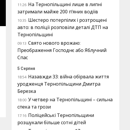
На Тернопільщині лише в липні
11:26
затримали майже 200 п’яних водіїв
Шестеро потерпілих і розтрощені
10:35
авто: в поліції розповіли деталі ДТП на
Тернопільщині
Свято нового врожаю:
09:13
Преображення Господнє або Яблучний
Спас
5 Серпня
Назавжди 33: війна обірвала життя
18:54
уродженця Тернопільщини Дмитра
Березка
У четвер на Тернопільщині – сильна
18:00
спека та грози
Поліцейські Тернопільщини
17:16
розшукали більше сотні дітей