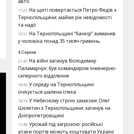
авто
На щиті повертається Петро Федів з
11:23
Тернопільщини: майже рік невідомості
та надії
На Тернопільщині “банкір” виманив
10:31
у чоловіка понад 35 тисяч гривень
4 Серпня
На війні загинув Володимир
21:45
Паламарчук: був командиром інженерно-
саперного відділення
У середу на Тернопільщині
18:40
очікується шалена спека
У Небесному строю захисник Олег
18:14
Шелетин з Тернопільщини: загинув на
Дніпропетровщині
Урожай під загрозою: російські
17:48
атаки портів можуть коштувати Україні