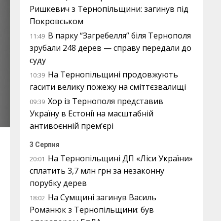
Ришкевич з Тернопільщини: загинув під
Покровськом
В парку “Загребелля” біля Тернополя
11:49
зрубали 248 дерев — справу передали до
суду
На Тернопільщині продовжують
10:39
гасити велику пожежу на сміттєзвалищі
Хор із Тернополя представив
09:39
Україну в Естонії на масштабній
антивоєнній прем’єрі
3 Серпня
На Тернопільщині ДП «Ліси України»
20:01
сплатить 3,7 млн грн за незаконну
порубку дерев
На Сумщині загинув Василь
18:02
Романюк з Тернопільщини: був