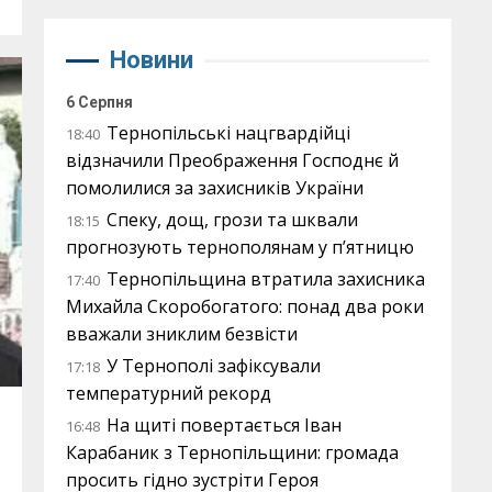
Новини
6 Серпня
Тернопільські нацгвардійці
18:40
відзначили Преображення Господнє й
помолилися за захисників України
Спеку, дощ, грози та шквали
18:15
прогнозують тернополянам у п’ятницю
Тернопільщина втратила захисника
17:40
Михайла Скоробогатого: понад два роки
вважали зниклим безвісти
У Тернополі зафіксували
17:18
температурний рекорд
На щиті повертається Іван
16:48
Карабаник з Тернопільщини: громада
просить гідно зустріти Героя