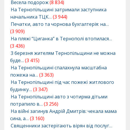
Весела подорож
(8 834)
На Тернопільщині затримали заступника
начальника ТЦК…
(3 944)
Печатки, авто та чорнова бухгалтерія: на…
(3 909)
На пляжі “Циганка” в Тернополі втопилася…
(3 436)
З березня жителям Тернопільщини не можна
буде…
(3 415)
На Тернопільщині спалахнула масштабна
пожежа на…
(3 363)
На Тернопільщині під час пожежі житлового
будинку…
(3 347)
На Тернопільщині авто з чотирма дітьми
потрапило в…
(3 256)
На війні загинув Андрій Дмитрів: чекала мама
сина, а…
(3 160)
Священники застерігають вірян від послуг…