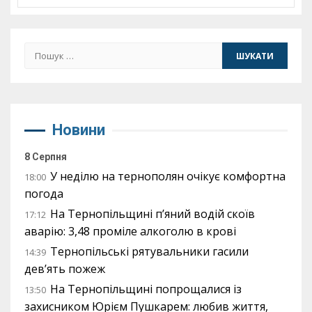
Пошук:
Новини
8 Серпня
У неділю на тернополян очікує комфортна
18:00
погода
На Тернопільщині п’яний водій скоїв
17:12
аварію: 3,48 проміле алкоголю в крові
Тернопільські рятувальники гасили
14:39
дев’ять пожеж
На Тернопільщині попрощалися із
13:50
захисником Юрієм Пушкарем: любив життя,