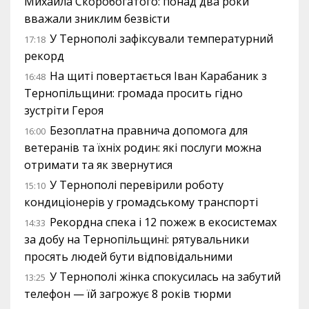
Михайла Скоробогатого: понад два роки
вважали зниклим безвісти
У Тернополі зафіксували температурний
17:18
рекорд
На щиті повертається Іван Карабаник з
16:48
Тернопільщини: громада просить гідно
зустріти Героя
Безоплатна правнича допомога для
16:00
ветеранів та їхніх родин: які послуги можна
отримати та як звернутися
У Тернополі перевірили роботу
15:10
кондиціонерів у громадському транспорті
Рекордна спека і 12 пожеж в екосистемах
14:33
за добу на Тернопільщині: рятувальники
просять людей бути відповідальними
У Тернополі жінка спокусилась на забутий
13:25
телефон — їй загрожує 8 років тюрми