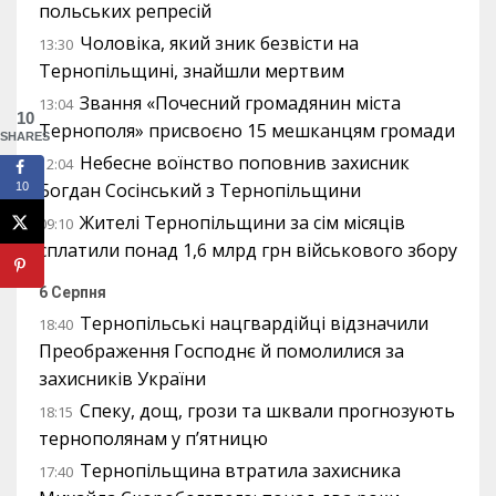
польських репресій
Чоловіка, який зник безвісти на
13:30
Тернопільщині, знайшли мертвим
Звання «Почесний громадянин міста
13:04
10
Тернополя» присвоєно 15 мешканцям громади
SHARES
Небесне воїнство поповнив захисник
12:04
Богдан Сосінський з Тернопільщини
10
Жителі Тернопільщини за сім місяців
09:10
сплатили понад 1,6 млрд грн військового збору
6 Серпня
Тернопільські нацгвардійці відзначили
18:40
Преображення Господнє й помолилися за
захисників України
Спеку, дощ, грози та шквали прогнозують
18:15
тернополянам у п’ятницю
Тернопільщина втратила захисника
17:40