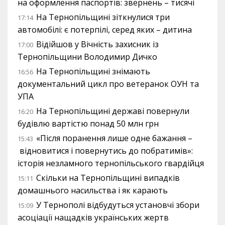
на оформлення паспортів: звернень – тисячі
На Тернопільщині зіткнулися три
17:14
автомобілі: є потерпілі, серед яких – дитина
Відійшов у Вічність захисник із
17:00
Тернопільщини Володимир Дичко
На Тернопільщині знімають
16:56
документальний цикл про ветеранок ОУН та
УПА
На Тернопільщині державі повернули
16:20
будівлю вартістю понад 50 млн грн
«Після поранення лише одне бажання –
15:43
відновитися і повернутись до побратимів»:
історія незламного тернопільського гвардійця
Скільки на Тернопільщині випадків
15:11
домашнього насильства і як карають
У Тернополі відбудуться установчі збори
15:09
асоціації нащадків українських жертв