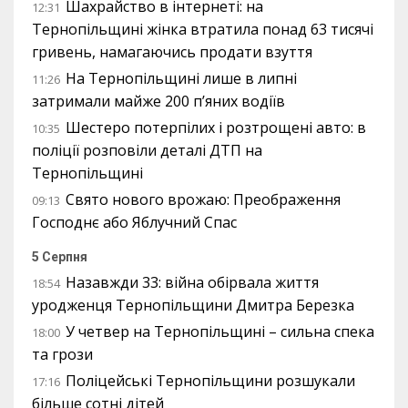
Шахрайство в інтернеті: на
12:31
Тернопільщині жінка втратила понад 63 тисячі
гривень, намагаючись продати взуття
На Тернопільщині лише в липні
11:26
затримали майже 200 п’яних водіїв
Шестеро потерпілих і розтрощені авто: в
10:35
поліції розповіли деталі ДТП на
Тернопільщині
Свято нового врожаю: Преображення
09:13
Господнє або Яблучний Спас
5 Серпня
Назавжди 33: війна обірвала життя
18:54
уродженця Тернопільщини Дмитра Березка
У четвер на Тернопільщині – сильна спека
18:00
та грози
Поліцейські Тернопільщини розшукали
17:16
більше сотні дітей