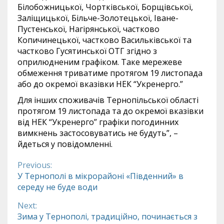
Білобожницької, Чортківської, Борщівської,
Заліщицької, Більче-Золотецької, Іване-
Пустенської, Нагірянської, частково
Копичинецької, частково Васильківської та
частково Гусятинської ОТГ згідно з
оприлюдненим графіком. Таке мережеве
обмеження триватиме протягом 19 листопада
або до окремої вказівки НЕК “Укренерго.”
Для інших споживачів Тернопільської області
протягом 19 листопада та до окремої вказівки
від НЕК “Укренерго” графіки погодинних
вимкнень застосовуватись не будуть”, –
йдеться у повідомленні.
Previous:
Continue
У Тернополі в мікрорайоні «Південний» в
середу не буде води
Reading
Next:
Зима у Тернополі, традиційно, починається з