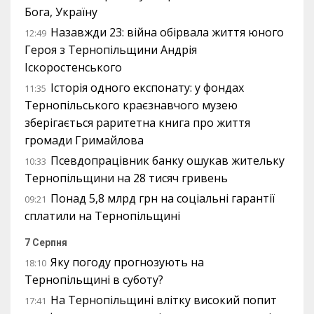
Бога, Україну
Назавжди 23: війна обірвала життя юного
12:49
Героя з Тернопільщини Андрія
Іскоростенського
Історія одного експонату: у фондах
11:35
Тернопільського краєзнавчого музею
зберігається раритетна книга про життя
громади Гримайлова
Псевдопрацівник банку ошукав жительку
10:33
Тернопільщини на 28 тисяч гривень
Понад 5,8 млрд грн на соціальні гарантії
09:21
сплатили на Тернопільщині
7 Серпня
Яку погоду прогнозують на
18:10
Тернопільщині в суботу?
На Тернопільщині влітку високий попит
17:41