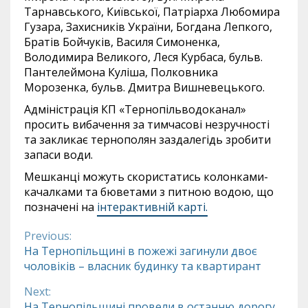
Тарнавського, Київської, Патріарха Любомира
Гузара, Захисників України, Богдана Лепкого,
Братів Бойчуків, Василя Симоненка,
Володимира Великого, Леся Курбаса, бульв.
Пантелеймона Куліша, Полковника
Морозенка, бульв. Дмитра Вишневецького.
Адміністрація КП «Тернопільводоканал»
просить вибачення за тимчасові незручності
та закликає тернополян заздалегідь зробити
запаси води.
Мешканці можуть скористатись колонками-
качалками та бюветами з питною водою, що
позначені на
інтерактивній карті.
Previous:
Continue
На Тернопільщині в пожежі загинули двоє
чоловіків – власник будинку та квартирант
Reading
Next:
На Тернопільщині провели в останню дорогу