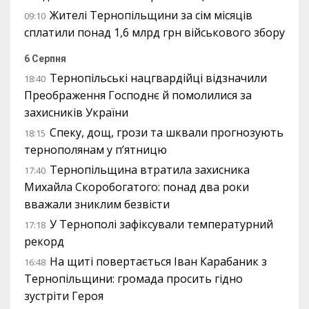
Жителі Тернопільщини за сім місяців
09:10
сплатили понад 1,6 млрд грн військового збору
6 Серпня
Тернопільські нацгвардійці відзначили
18:40
Преображення Господнє й помолилися за
захисників України
Спеку, дощ, грози та шквали прогнозують
18:15
тернополянам у п’ятницю
Тернопільщина втратила захисника
17:40
Михайла Скоробогатого: понад два роки
вважали зниклим безвісти
У Тернополі зафіксували температурний
17:18
рекорд
На щиті повертається Іван Карабаник з
16:48
Тернопільщини: громада просить гідно
зустріти Героя