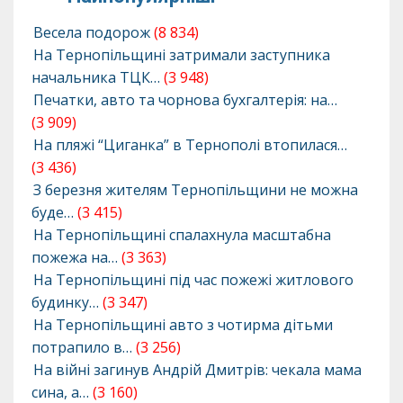
Весела подорож
(8 834)
На Тернопільщині затримали заступника
начальника ТЦК…
(3 948)
Печатки, авто та чорнова бухгалтерія: на…
(3 909)
На пляжі “Циганка” в Тернополі втопилася…
(3 436)
З березня жителям Тернопільщини не можна
буде…
(3 415)
На Тернопільщині спалахнула масштабна
пожежа на…
(3 363)
На Тернопільщині під час пожежі житлового
будинку…
(3 347)
На Тернопільщині авто з чотирма дітьми
потрапило в…
(3 256)
На війні загинув Андрій Дмитрів: чекала мама
сина, а…
(3 160)