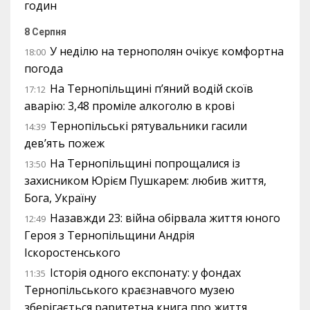
годин
8 Серпня
У неділю на тернополян очікує комфортна
18:00
погода
На Тернопільщині п’яний водій скоїв
17:12
аварію: 3,48 проміле алкоголю в крові
Тернопільські рятувальники гасили
14:39
дев’ять пожеж
На Тернопільщині попрощалися із
13:50
захисником Юрієм Пушкарем: любив життя,
Бога, Україну
Назавжди 23: війна обірвала життя юного
12:49
Героя з Тернопільщини Андрія
Іскоростенського
Історія одного експонату: у фондах
11:35
Тернопільського краєзнавчого музею
зберігається раритетна книга про життя