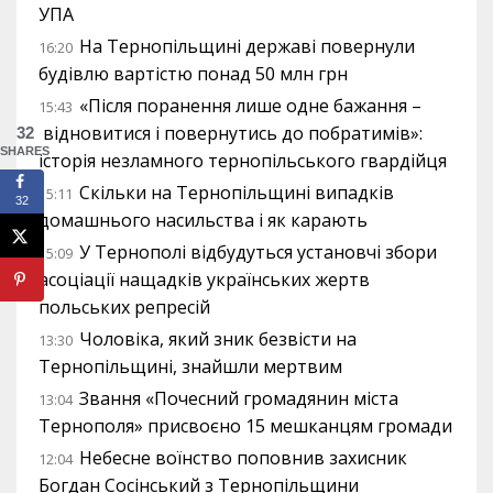
УПА
На Тернопільщині державі повернули
16:20
будівлю вартістю понад 50 млн грн
«Після поранення лише одне бажання –
15:43
відновитися і повернутись до побратимів»:
32
SHARES
історія незламного тернопільського гвардійця
Скільки на Тернопільщині випадків
15:11
32
домашнього насильства і як карають
У Тернополі відбудуться установчі збори
15:09
асоціації нащадків українських жертв
польських репресій
Чоловіка, який зник безвісти на
13:30
Тернопільщині, знайшли мертвим
Звання «Почесний громадянин міста
13:04
Тернополя» присвоєно 15 мешканцям громади
Небесне воїнство поповнив захисник
12:04
Богдан Сосінський з Тернопільщини