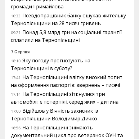
громади Гримайлова
Псевдопрацівник банку ошукав жительку
10:33
Тернопільщини на 28 тисяч гривень
Понад 5,8 млрд грн на соціальні гарантії
09:21
сплатили на Тернопільщині
7 Серпня
Яку погоду прогнозують на
18:10
Тернопільщині в суботу?
На Тернопільщині влітку високий попит
17:41
на оформлення паспортів: звернень – тисячі
На Тернопільщині зіткнулися три
17:14
автомобілі: є потерпілі, серед яких – дитина
Відійшов у Вічність захисник із
17:00
Тернопільщини Володимир Дичко
На Тернопільщині знімають
16:56
документальний цикл про ветеранок ОУН та