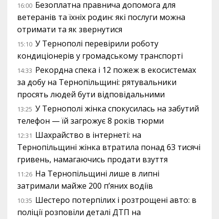
Безоплатна правнича допомога для
16:00
ветеранів та їхніх родин: які послуги можна
отримати та як звернутися
У Тернополі перевірили роботу
15:10
кондиціонерів у громадському транспорті
Рекордна спека і 12 пожеж в екосистемах
14:33
за добу на Тернопільщині: рятувальники
просять людей бути відповідальними
У Тернополі жінка спокусилась на забутий
13:25
телефон — їй загрожує 8 років тюрми
Шахрайство в інтернеті: на
12:31
Тернопільщині жінка втратила понад 63 тисячі
гривень, намагаючись продати взуття
На Тернопільщині лише в липні
11:26
затримали майже 200 п’яних водіїв
Шестеро потерпілих і розтрощені авто: в
10:35
поліції розповіли деталі ДТП на