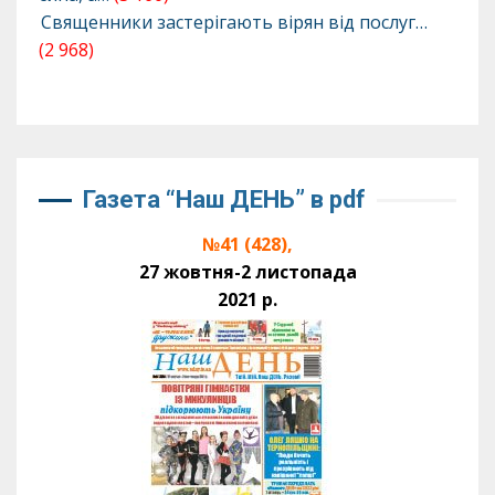
Священники застерігають вірян від послуг…
(2 968)
Газета “Наш ДЕНЬ” в pdf
№41 (428),
27 жовтня-2 листопада
2021 р.