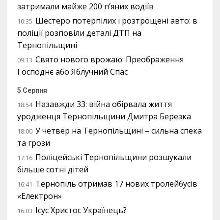
затримали майже 200 п’яних водіїв
Шестеро потерпілих і розтрощені авто: в
10:35
поліції розповіли деталі ДТП на
Тернопільщині
Свято нового врожаю: Преображення
09:13
Господнє або Яблучний Спас
5 Серпня
Назавжди 33: війна обірвала життя
18:54
уродженця Тернопільщини Дмитра Березка
У четвер на Тернопільщині – сильна спека
18:00
та грози
Поліцейські Тернопільщини розшукали
17:16
більше сотні дітей
Тернопіль отримав 17 нових тролейбусів
16:41
«Електрон»
Ісус Христос Українець?
16:03