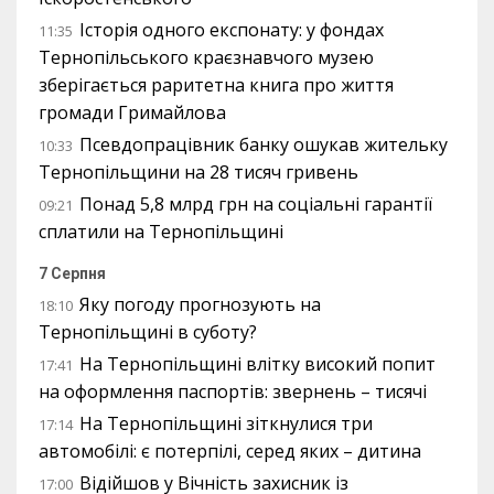
Історія одного експонату: у фондах
11:35
Тернопільського краєзнавчого музею
зберігається раритетна книга про життя
громади Гримайлова
Псевдопрацівник банку ошукав жительку
10:33
Тернопільщини на 28 тисяч гривень
Понад 5,8 млрд грн на соціальні гарантії
09:21
сплатили на Тернопільщині
7 Серпня
Яку погоду прогнозують на
18:10
Тернопільщині в суботу?
На Тернопільщині влітку високий попит
17:41
на оформлення паспортів: звернень – тисячі
На Тернопільщині зіткнулися три
17:14
автомобілі: є потерпілі, серед яких – дитина
Відійшов у Вічність захисник із
17:00