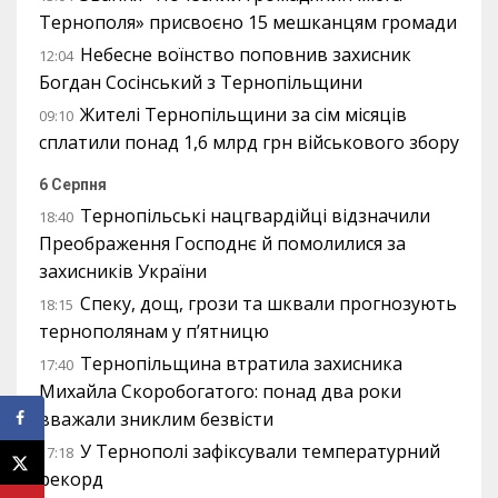
Тернополя» присвоєно 15 мешканцям громади
Небесне воїнство поповнив захисник
12:04
Богдан Сосінський з Тернопільщини
Жителі Тернопільщини за сім місяців
09:10
сплатили понад 1,6 млрд грн військового збору
6 Серпня
Тернопільські нацгвардійці відзначили
18:40
Преображення Господнє й помолилися за
захисників України
Спеку, дощ, грози та шквали прогнозують
18:15
тернополянам у п’ятницю
Тернопільщина втратила захисника
17:40
Михайла Скоробогатого: понад два роки
вважали зниклим безвісти
У Тернополі зафіксували температурний
17:18
рекорд