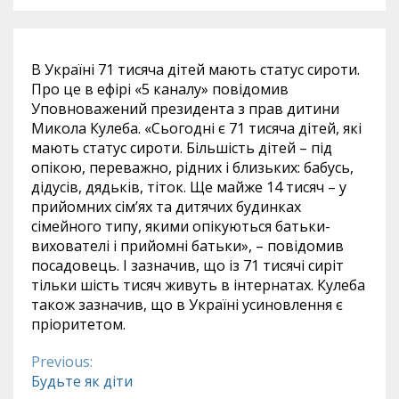
В Україні 71 тисяча дітей мають статус сироти.
Про це в ефірі «5 каналу» повідомив
Уповноважений президента з прав дитини
Микола Кулеба. «Сьогодні є 71 тисяча дітей, які
мають статус сироти. Більшість дітей – під
опікою, переважно, рідних і близьких: бабусь,
дідусів, дядьків, тіток. Ще майже 14 тисяч – у
прийомних сім’ях та дитячих будинках
сімейного типу, якими опікуються батьки-
вихователі і прийомні батьки», – повідомив
посадовець. І зазначив, що із 71 тисячі сиріт
тільки шість тисяч живуть в інтернатах. Кулеба
також зазначив, що в Україні усиновлення є
пріоритетом.
Previous:
Continue
Будьте як діти