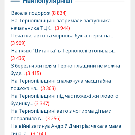
Найпопулярніші
Весела подорож
(8 834)
На Тернопільщині затримали заступника
начальника ТЦК…
(3 944)
Печатки, авто та чорнова бухгалтерія: на…
(3 909)
На пляжі “Циганка” в Тернополі втопилася…
(3 436)
З березня жителям Тернопільщини не можна
буде…
(3 415)
На Тернопільщині спалахнула масштабна
пожежа на…
(3 363)
На Тернопільщині під час пожежі житлового
будинку…
(3 347)
На Тернопільщині авто з чотирма дітьми
потрапило в…
(3 256)
На війні загинув Андрій Дмитрів: чекала мама
сина, а…
(3 160)