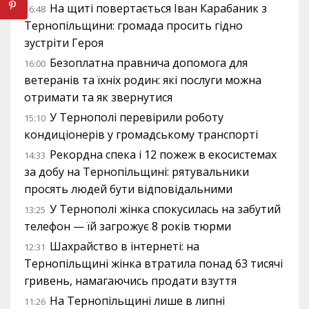
На щиті повертається Іван Карабаник з
16:48
Тернопільщини: громада просить гідно
зустріти Героя
Безоплатна правнича допомога для
16:00
ветеранів та їхніх родин: які послуги можна
отримати та як звернутися
У Тернополі перевірили роботу
15:10
кондиціонерів у громадському транспорті
Рекордна спека і 12 пожеж в екосистемах
14:33
за добу на Тернопільщині: рятувальники
просять людей бути відповідальними
У Тернополі жінка спокусилась на забутий
13:25
телефон — їй загрожує 8 років тюрми
Шахрайство в інтернеті: на
12:31
Тернопільщині жінка втратила понад 63 тисячі
гривень, намагаючись продати взуття
На Тернопільщині лише в липні
11:26