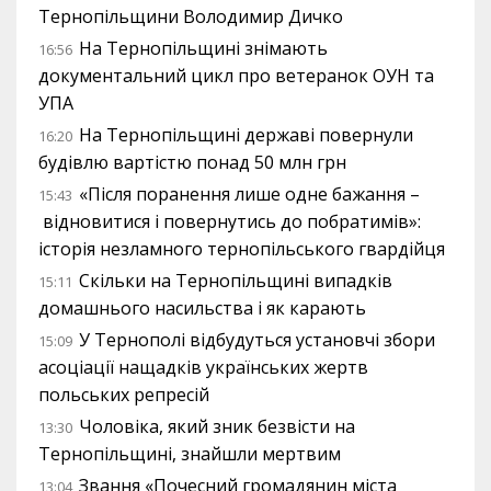
Тернопільщини Володимир Дичко
На Тернопільщині знімають
16:56
документальний цикл про ветеранок ОУН та
УПА
На Тернопільщині державі повернули
16:20
будівлю вартістю понад 50 млн грн
«Після поранення лише одне бажання –
15:43
відновитися і повернутись до побратимів»:
історія незламного тернопільського гвардійця
Скільки на Тернопільщині випадків
15:11
домашнього насильства і як карають
У Тернополі відбудуться установчі збори
15:09
асоціації нащадків українських жертв
польських репресій
Чоловіка, який зник безвісти на
13:30
Тернопільщині, знайшли мертвим
Звання «Почесний громадянин міста
13:04