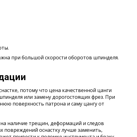
оты.
ажна при большой скорости оборотов шпинделя.
дации
настке, потому что цена качественной цанги
шпинделя или замену дорогостоящих фрез. При
нюю поверхность патрона и саму цангу от
 на наличие трещин, деформаций и следов
ах повреждений оснастку лучше заменить,
ожет привести к поломке инструмента и браку