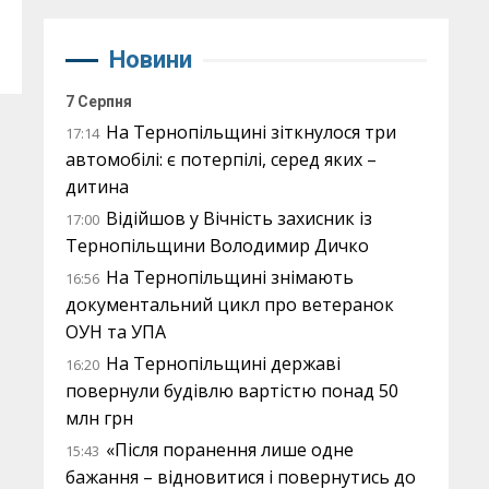
Новини
7 Серпня
На Тернопільщині зіткнулося три
17:14
автомобілі: є потерпілі, серед яких –
дитина
Відійшов у Вічність захисник із
17:00
Тернопільщини Володимир Дичко
На Тернопільщині знімають
16:56
документальний цикл про ветеранок
ОУН та УПА
На Тернопільщині державі
16:20
повернули будівлю вартістю понад 50
млн грн
«Після поранення лише одне
15:43
бажання – відновитися і повернутись до