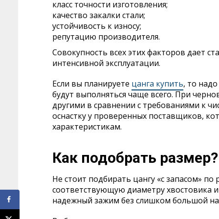
класс точности изготовления;
качество закалки стали;
устойчивость к износу;
репутацию производителя.
Совокупность всех этих факторов дает с
интенсивной эксплуатации.
Если вы планируете
цанга купить
, то над
будут выполняться чаще всего. При черно
другими в сравнении с требованиями к чи
оснастку у проверенных поставщиков, ко
характеристикам.
Как подобрать размер?
Не стоит подбирать цангу «с запасом» по
соответствующую диаметру хвостовика ин
надежный зажим без слишком большой наг