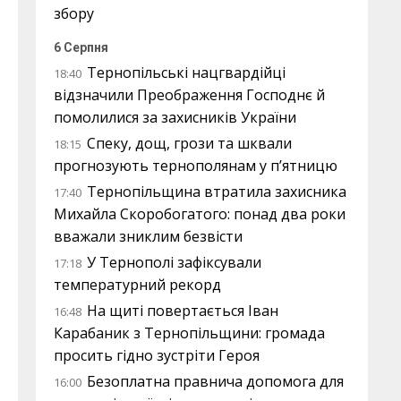
збору
6 Серпня
Тернопільські нацгвардійці
18:40
відзначили Преображення Господнє й
помолилися за захисників України
Спеку, дощ, грози та шквали
18:15
прогнозують тернополянам у п’ятницю
Тернопільщина втратила захисника
17:40
Михайла Скоробогатого: понад два роки
вважали зниклим безвісти
У Тернополі зафіксували
17:18
температурний рекорд
На щиті повертається Іван
16:48
Карабаник з Тернопільщини: громада
просить гідно зустріти Героя
Безоплатна правнича допомога для
16:00