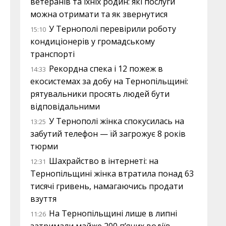
ветеранів та їхніх родин: які послуги
можна отримати та як звернутися
У Тернополі перевірили роботу
15:10
кондиціонерів у громадському
транспорті
Рекордна спека і 12 пожеж в
14:33
екосистемах за добу на Тернопільщині:
рятувальники просять людей бути
відповідальними
У Тернополі жінка спокусилась на
13:25
забутий телефон — їй загрожує 8 років
тюрми
Шахрайство в інтернеті: на
12:31
Тернопільщині жінка втратила понад 63
тисячі гривень, намагаючись продати
взуття
На Тернопільщині лише в липні
11:26