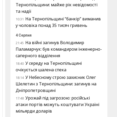
Тернопільщини: майже рік невідомості
та надії
На Тернопільщині “банкір” виманив
10:31
у чоловіка понад 35 тисяч гривень
4 Серпня
На війні загинув Володимир
21:45
Паламарчук: був командиром інженерно-
саперного відділення
У середу на Тернопільщині
18:40
очікується шалена спека
У Небесному строю захисник Олег
18:14
Шелетин з Тернопільщини: загинув на
Дніпропетровщині
Урожай під загрозою: російські
17:48
атаки портів можуть коштувати Україні
мільярди доларів