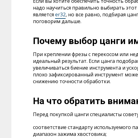
Если вы хотите обеспечить точность обра
надо научиться правильно выбирать этот
является
er32
, но все равно, подбирая цан
поговорим дальше.
Почему выбор цанги и
При креплении фрезы с перекосом или не
идеальный результат. Если цанга подобра
увеличиваться биение инструмента и уск
плохо зафиксированный инструмент може
снижению точности обработки.
На что обратить внима
Перед покупкой цанги специалисты совет
соответствие стандарту используемого па
диапазон зажима хвостовика;