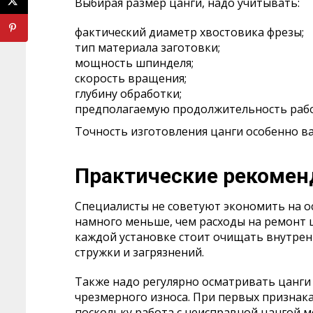
Выбирая размер цанги, надо учитывать:
фактический диаметр хвостовика фрезы;
тип материала заготовки;
мощность шпинделя;
скорость вращения;
глубину обработки;
предполагаемую продолжительность раб
Точность изготовления цанги особенно в
Практические рекомен
Специалисты не советуют экономить на ос
намного меньше, чем расходы на ремонт 
каждой установке стоит очищать внутрен
стружки и загрязнений.
Также надо регулярно осматривать цанги
чрезмерного износа. При первых признак
поскольку работа с неисправной цангой м