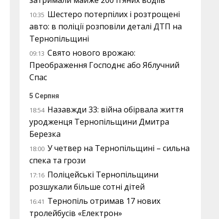
затримали майже 200 п’яних водіїв
Шестеро потерпілих і розтрощені
10:35
авто: в поліції розповіли деталі ДТП на
Тернопільщині
Свято нового врожаю:
09:13
Преображення Господнє або Яблучний
Спас
5 Серпня
Назавжди 33: війна обірвала життя
18:54
уродженця Тернопільщини Дмитра
Березка
У четвер на Тернопільщині – сильна
18:00
спека та грози
Поліцейські Тернопільщини
17:16
розшукали більше сотні дітей
Тернопіль отримав 17 нових
16:41
тролейбусів «Електрон»