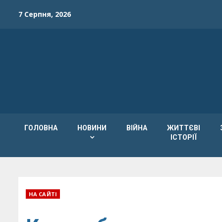
Skip
7 Серпня, 2026
to
content
ГОЛОВНА
НОВИНИ
ВІЙНА
ЖИТТЄВІ
ІСТОРІЇ
НА САЙТІ