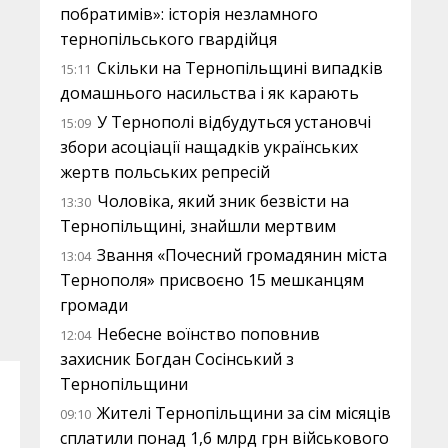
побратимів»: історія незламного
тернопільського гвардійця
Скільки на Тернопільщині випадків
15:11
домашнього насильства і як карають
У Тернополі відбудуться установчі
15:09
збори асоціації нащадків українських
жертв польських репресій
Чоловіка, який зник безвісти на
13:30
Тернопільщині, знайшли мертвим
Звання «Почесний громадянин міста
13:04
Тернополя» присвоєно 15 мешканцям
громади
Небесне воїнство поповнив
12:04
захисник Богдан Сосінський з
Тернопільщини
Жителі Тернопільщини за сім місяців
09:10
сплатили понад 1,6 млрд грн військового