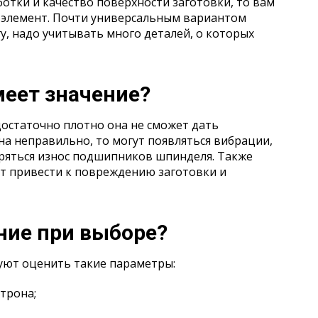
ботки и качество поверхности заготовки, то вам
 элемент. Почти универсальным вариантом
гу, надо учитывать много деталей, о которых
меет значение?
достаточно плотно она не сможет дать
на неправильно, то могут появляться вибрации,
оряться износ подшипников шпинделя. Также
т привести к повреждению заготовки и
ние при выборе?
уют оценить такие параметры:
трона;