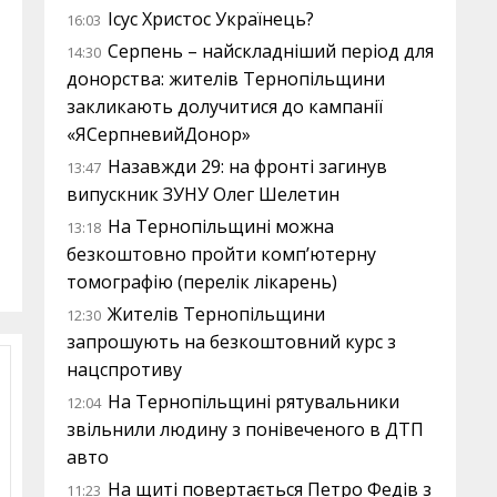
Ісус Христос Українець?
16:03
Серпень – найскладніший період для
14:30
донорства: жителів Тернопільщини
закликають долучитися до кампанії
«ЯСерпневийДонор»
Назавжди 29: на фронті загинув
13:47
випускник ЗУНУ Олег Шелетин
На Тернопільщині можна
13:18
безкоштовно пройти комп’ютерну
томографію (перелік лікарень)
Жителів Тернопільщини
12:30
запрошують на безкоштовний курс з
нацспротиву
На Тернопільщині рятувальники
12:04
звільнили людину з понівеченого в ДТП
авто
На щиті повертається Петро Федів з
11:23