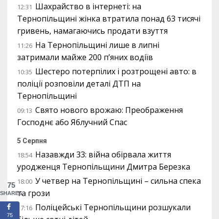
Шахрайство в інтернеті: на
12:31
Тернопільщині жінка втратила понад 63 тисячі
гривень, намагаючись продати взуття
На Тернопільщині лише в липні
11:26
затримали майже 200 п’яних водіїв
Шестеро потерпілих і розтрощені авто: в
10:35
поліції розповіли деталі ДТП на
Тернопільщині
Свято нового врожаю: Преображення
09:13
Господнє або Яблучний Спас
5 Серпня
Назавжди 33: війна обірвала життя
18:54
уродженця Тернопільщини Дмитра Березка
У четвер на Тернопільщині – сильна спека
18:00
75
та грози
SHARES
Поліцейські Тернопільщини розшукали
17:16
75