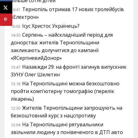
більше сотні дітей
Тернопіль отримав 17 нових тролейбусів
16:41
«Електрон»
Ісус Христос Українець?
16:03
Серпень – найскладніший період для
14:30
донорства: жителів Тернопільщини
закликають долучитися до кампанії
«ЯСерпневийДонор»
Назавжди 29: на фронті загинув випускник
13:47
ЗУНУ Олег Шелетин
На Тернопільщині можна безкоштовно
13:18
пройти комп’ютерну томографію (перелік
лікарень)
Жителів Тернопільщини запрошують на
12:30
безкоштовний курс з нацспротиву
На Тернопільщині рятувальники
12:04
звільнили людину з понівеченого в ДТП авто