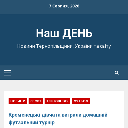
Skip
7 Серпня, 2026
to
content
Наш ДЕНЬ
Новини Тернопільщини, України та світу
Primary
Menu
НОВИНИ
СПОРТ
ТЕРНОПІЛЛЯ
ФУТБОЛ
Кременецькі дівчата виграли домашній
футзальний турнір