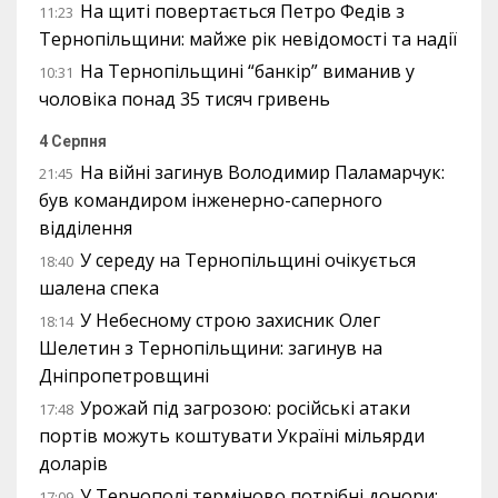
На щиті повертається Петро Федів з
11:23
Тернопільщини: майже рік невідомості та надії
На Тернопільщині “банкір” виманив у
10:31
чоловіка понад 35 тисяч гривень
4 Серпня
На війні загинув Володимир Паламарчук:
21:45
був командиром інженерно-саперного
відділення
У середу на Тернопільщині очікується
18:40
шалена спека
У Небесному строю захисник Олег
18:14
Шелетин з Тернопільщини: загинув на
Дніпропетровщині
Урожай під загрозою: російські атаки
17:48
портів можуть коштувати Україні мільярди
доларів
У Тернополі терміново потрібні донори:
17:09