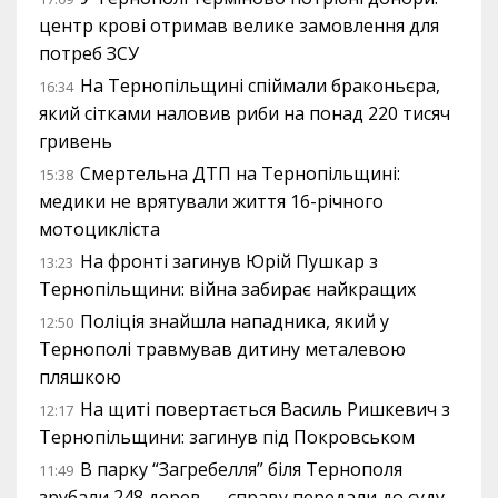
центр крові отримав велике замовлення для
потреб ЗСУ
На Тернопільщині спіймали браконьєра,
16:34
який сітками наловив риби на понад 220 тисяч
гривень
Смертельна ДТП на Тернопільщині:
15:38
медики не врятували життя 16-річного
мотоцикліста
На фронті загинув Юрій Пушкар з
13:23
Тернопільщини: війна забирає найкращих
Поліція знайшла нападника, який у
12:50
Тернополі травмував дитину металевою
пляшкою
На щиті повертається Василь Ришкевич з
12:17
Тернопільщини: загинув під Покровськом
В парку “Загребелля” біля Тернополя
11:49
зрубали 248 дерев — справу передали до суду