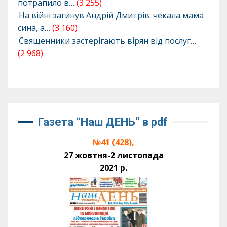
потрапило в…
(3 255)
На війні загинув Андрій Дмитрів: чекала мама
сина, а…
(3 160)
Священники застерігають вірян від послуг…
(2 968)
Газета “Наш ДЕНЬ” в pdf
№41 (428),
27 жовтня-2 листопада
2021 р.