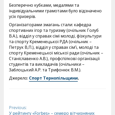
Безперечно кубками, медалями та
індивідуальними грамотами було відзначено
усіх призерів.
Організаторами змагань стали: кафедра
спортивних ігор та туризму (очільник Голуб
В.А.), відділ у справах сімї молоді, фізкультури
та спорту Кременецької РДА (очільник –
Петрук В,П.), відділ у справах сім’ї, молоді та
спорту Кременецької міської ради (очільник –
Станіславенко А.В.), профспілкові організації
студентів та викладачів (очільники –
Заблоцький А.Р. та Трифонюк В.М.).
Джерело:
Спорт Тернопільщини
.
Previous:
Continue
У рейтингу «Forbes» – семеро вітчизняних