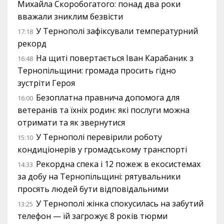
Михайла Скоробогатого: понад два роки
вважали зниклим безвісти
У Тернополі зафіксували температурний
17:18
рекорд
На щиті повертається Іван Карабаник з
16:48
Тернопільщини: громада просить гідно
зустріти Героя
Безоплатна правнича допомога для
16:00
ветеранів та їхніх родин: які послуги можна
отримати та як звернутися
У Тернополі перевірили роботу
15:10
кондиціонерів у громадському транспорті
Рекордна спека і 12 пожеж в екосистемах
14:33
за добу на Тернопільщині: рятувальники
просять людей бути відповідальними
У Тернополі жінка спокусилась на забутий
13:25
телефон — їй загрожує 8 років тюрми