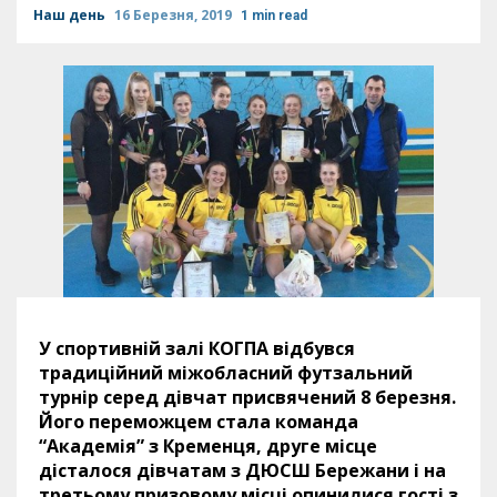
Наш день
16 Березня, 2019
1 min read
У спортивній залі КОГПА відбувся
традиційний міжобласний футзальний
турнір серед дівчат присвячений 8 березня.
Його переможцем стала команда
“Академія” з Кременця, друге місце
дісталося дівчатам з ДЮСШ Бережани і на
третьому призовому місці опинилися гості з