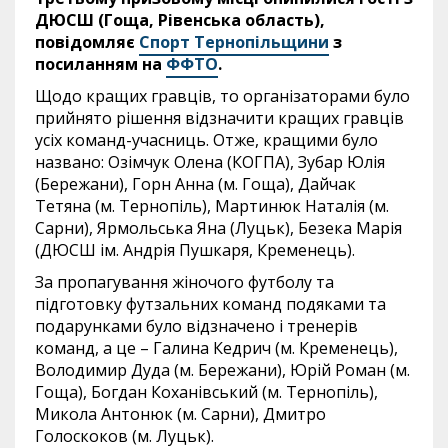
ДЮСШ (Гоща, Рівенська область),
повідомляє
Спорт Тернопільщини
з
посиланням на
ФФТО
.
Щодо кращих гравців, то організаторами було
прийнято рішення відзначити кращих гравців
усіх команд-учасниць. Отже, кращими було
названо: Озімчук Олена (КОГПА), Зубар Юлія
(Бережани), Горн Анна (м. Гоща), Дайчак
Тетяна (м. Тернопіль), Мартинюк Наталія (м.
Сарни), Ярмольська Яна (Луцьк), Безека Марія
(ДЮСШ ім. Андрія Пушкаря, Кременець).
За пропагування жіночого футболу та
підготовку футзальних команд подяками та
подарунками було відзначено і тренерів
команд, а це – Галина Кедрич (м. Кременець),
Володимир Дуда (м. Бережани), Юрій Роман (м.
Гоща), Богдан Коханівський (м. Тернопіль),
Микола Антонюк (м. Сарни), Дмитро
Голоскоков (м. Луцьк).