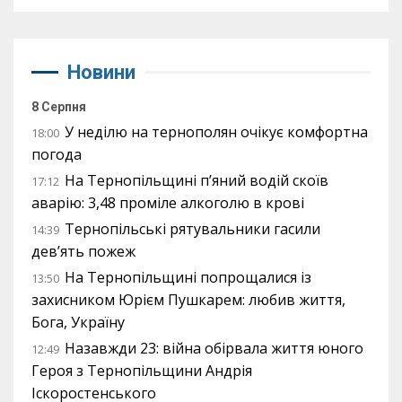
Новини
8 Серпня
У неділю на тернополян очікує комфортна
18:00
погода
На Тернопільщині п’яний водій скоїв
17:12
аварію: 3,48 проміле алкоголю в крові
Тернопільські рятувальники гасили
14:39
дев’ять пожеж
На Тернопільщині попрощалися із
13:50
захисником Юрієм Пушкарем: любив життя,
Бога, Україну
Назавжди 23: війна обірвала життя юного
12:49
Героя з Тернопільщини Андрія
Іскоростенського