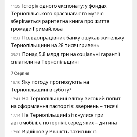
Історія одного експонату: у фондах
11:35
Тернопільського краєзнавчого музею
зберігається раритетна книга про життя
громади Гримайлова
Псевдопрацівник банку ошукав жительку
10:33
Тернопільщини на 28 тисяч гривень
Понад 5,8 млрд грн на соціальні гарантії
09:21
сплатили на Тернопільщині
7 Серпня
Яку погоду прогнозують на
18:10
Тернопільщині в суботу?
На Тернопільщині влітку високий попит
17:41
на оформлення паспортів: звернень – тисячі
На Тернопільщині зіткнулися три
17:14
автомобілі: є потерпілі, серед яких – дитина
Відійшов у Вічність захисник із
17:00