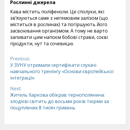
Рослинні джерела
Кава містить поліфеноли. Це сполуки, які
зв’язуються саме з негемовим залізом (що
міститься в рослинах) та погіршують його
засвоювання організмом. А тому не варто
запивати цим напоєм бобові страви, соєві
продукти, нут та сочевицю.
Previous:
Continue
У ЗУНУ отримали сертифікати слухачі
навчального тренінгу «Основи європейської
Reading
інтеграції»
Next:
Житель Харкова обікрав тернополянина:
злодієві світить до восьми років тюрми за
поцуплених 8 тисяч гривень