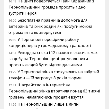
На щиті повертається Іван Карабаник з
16:48
Тернопільщини: громада просить гідно
зустріти Героя
Безоплатна правнича допомога для
16:00
ветеранів та їхніх родин: які послуги можна
отримати та як звернутися
У Тернополі перевірили роботу
15:10
кондиціонерів у громадському транспорті
Рекордна спека і 12 пожеж в екосистемах
14:33
за добу на Тернопільщині: рятувальники
просять людей бути відповідальними
У Тернополі жінка спокусилась на забутий
13:25
телефон — їй загрожує 8 років тюрми
Шахрайство в інтернеті: на
12:31
Тернопільщині жінка втратила понад 63 тисячі
гривень, намагаючись продати взуття
На Тернопільщині лише в липні
11:26