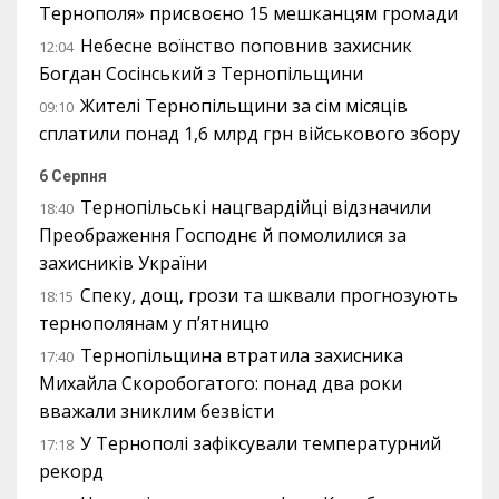
Тернополя» присвоєно 15 мешканцям громади
Небесне воїнство поповнив захисник
12:04
Богдан Сосінський з Тернопільщини
Жителі Тернопільщини за сім місяців
09:10
сплатили понад 1,6 млрд грн військового збору
6 Серпня
Тернопільські нацгвардійці відзначили
18:40
Преображення Господнє й помолилися за
захисників України
Спеку, дощ, грози та шквали прогнозують
18:15
тернополянам у п’ятницю
Тернопільщина втратила захисника
17:40
Михайла Скоробогатого: понад два роки
вважали зниклим безвісти
У Тернополі зафіксували температурний
17:18
рекорд