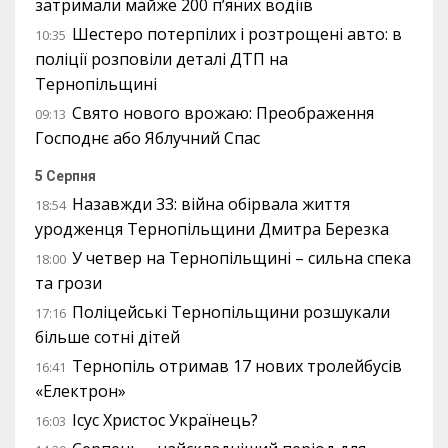
затримали майже 200 п’яних водіїв
Шестеро потерпілих і розтрощені авто: в
10:35
поліції розповіли деталі ДТП на
Тернопільщині
Свято нового врожаю: Преображення
09:13
Господнє або Яблучний Спас
5 Серпня
Назавжди 33: війна обірвала життя
18:54
уродженця Тернопільщини Дмитра Березка
У четвер на Тернопільщині – сильна спека
18:00
та грози
Поліцейські Тернопільщини розшукали
17:16
більше сотні дітей
Тернопіль отримав 17 нових тролейбусів
16:41
«Електрон»
Ісус Христос Українець?
16:03