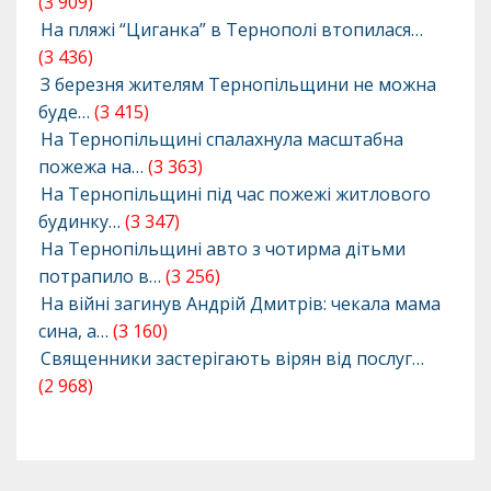
(3 909)
На пляжі “Циганка” в Тернополі втопилася…
(3 436)
З березня жителям Тернопільщини не можна
буде…
(3 415)
На Тернопільщині спалахнула масштабна
пожежа на…
(3 363)
На Тернопільщині під час пожежі житлового
будинку…
(3 347)
На Тернопільщині авто з чотирма дітьми
потрапило в…
(3 256)
На війні загинув Андрій Дмитрів: чекала мама
сина, а…
(3 160)
Священники застерігають вірян від послуг…
(2 968)