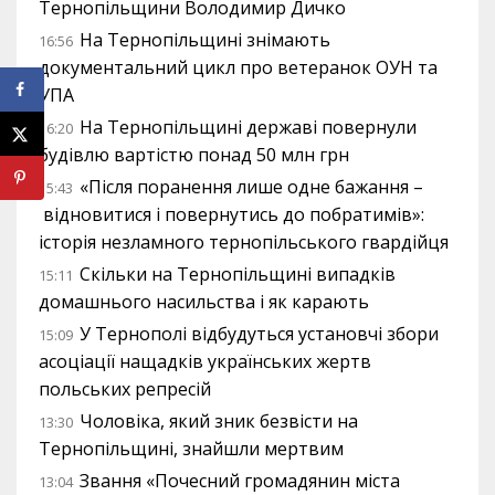
Тернопільщини Володимир Дичко
На Тернопільщині знімають
16:56
документальний цикл про ветеранок ОУН та
УПА
На Тернопільщині державі повернули
16:20
будівлю вартістю понад 50 млн грн
«Після поранення лише одне бажання –
15:43
відновитися і повернутись до побратимів»:
історія незламного тернопільського гвардійця
Скільки на Тернопільщині випадків
15:11
домашнього насильства і як карають
У Тернополі відбудуться установчі збори
15:09
асоціації нащадків українських жертв
польських репресій
Чоловіка, який зник безвісти на
13:30
Тернопільщині, знайшли мертвим
Звання «Почесний громадянин міста
13:04