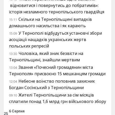
відновитися і повернутись до побратимів»:
історія незламного тернопільського гвардійця
Скільки на Тернопільщині випадків
15:11
домашнього насильства і як карають
У Тернополі відбудуться установчі збори
15:09
асоціації нащадків українських жертв
польських репресій
Чоловіка, який зник безвісти на
13:30
Тернопільщині, знайшли мертвим
Звання «Почесний громадянин міста
13:04
Тернополя» присвоєно 15 мешканцям громади
Небесне воїнство поповнив захисник
12:04
Богдан Сосінський з Тернопільщини
Жителі Тернопільщини за сім місяців
09:10
сплатили понад 1,6 млрд грн військового збору
6 Серпня
25