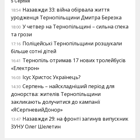
5 Серпня
Назавжди 33: війна обірвала життя
18:54
уродженця Тернопільщини Дмитра Березка
У четвер на Тернопільщині – сильна спека
18:00
та грози
Поліцейські Тернопільщини розшукали
17:16
більше сотні дітей
Тернопіль отримав 17 нових тролейбусів
16:41
«Електрон»
Ісус Христос Українець?
16:03
Серпень – найскладніший період для
14:30
донорства: жителів Тернопільщини
закликають долучитися до кампанії
«ЯСерпневийДонор»
Назавжди 29: на фронті загинув випускник
13:47
ЗУНУ Олег Шелетин