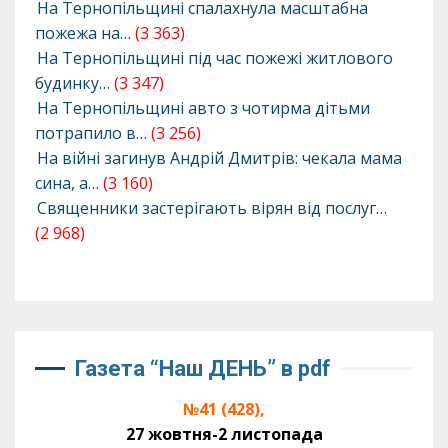
На Тернопільщині спалахнула масштабна
пожежа на…
(3 363)
На Тернопільщині під час пожежі житлового
будинку…
(3 347)
На Тернопільщині авто з чотирма дітьми
потрапило в…
(3 256)
На війні загинув Андрій Дмитрів: чекала мама
сина, а…
(3 160)
Священники застерігають вірян від послуг…
(2 968)
Газета “Наш ДЕНЬ” в pdf
№41 (428),
27 жовтня-2 листопада