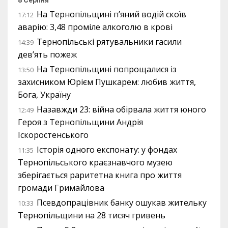
На Тернопільщині п’яний водій скоїв
17:12
аварію: 3,48 проміле алкоголю в крові
Тернопільські рятувальники гасили
14:39
дев’ять пожеж
На Тернопільщині попрощалися із
13:50
захисником Юрієм Пушкарем: любив життя,
Бога, Україну
Назавжди 23: війна обірвала життя юного
12:49
Героя з Тернопільщини Андрія
Іскоростенського
Історія одного експонату: у фондах
11:35
Тернопільського краєзнавчого музею
зберігається раритетна книга про життя
громади Гримайлова
Псевдопрацівник банку ошукав жительку
10:33
Тернопільщини на 28 тисяч гривень