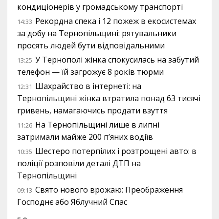
кондиціонерів у громадському транспорті
Рекордна спека і 12 пожеж в екосистемах
14:33
за добу на Тернопільщині: рятувальники
просять людей бути відповідальними
У Тернополі жінка спокусилась на забутий
13:25
телефон — їй загрожує 8 років тюрми
Шахрайство в інтернеті: на
12:31
Тернопільщині жінка втратила понад 63 тисячі
гривень, намагаючись продати взуття
На Тернопільщині лише в липні
11:26
затримали майже 200 п’яних водіїв
Шестеро потерпілих і розтрощені авто: в
10:35
поліції розповіли деталі ДТП на
Тернопільщині
Свято нового врожаю: Преображення
09:13
Господнє або Яблучний Спас