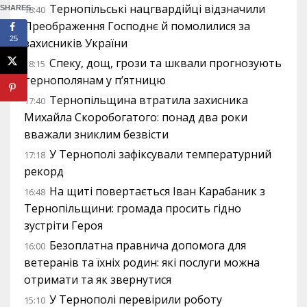
Тернопільські нацгвардійці відзначили
SHARES
18:40
Преображення Господнє й помолилися за
25
захисників України
Спеку, дощ, грози та шквали прогнозують
18:15
тернополянам у п’ятницю
Тернопільщина втратила захисника
17:40
Михайла Скоробогатого: понад два роки
вважали зниклим безвісти
У Тернополі зафіксували температурний
17:18
рекорд
На щиті повертається Іван Карабаник з
16:48
Тернопільщини: громада просить гідно
зустріти Героя
Безоплатна правнича допомога для
16:00
ветеранів та їхніх родин: які послуги можна
отримати та як звернутися
У Тернополі перевірили роботу
15:10