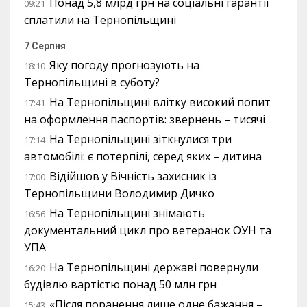
Понад 5,8 млрд грн на соціальні гарантії
09:21
сплатили на Тернопільщині
7 Серпня
Яку погоду прогнозують на
18:10
Тернопільщині в суботу?
На Тернопільщині влітку високий попит
17:41
на оформлення паспортів: звернень – тисячі
На Тернопільщині зіткнулися три
17:14
автомобілі: є потерпілі, серед яких – дитина
Відійшов у Вічність захисник із
17:00
Тернопільщини Володимир Дичко
На Тернопільщині знімають
16:56
документальний цикл про ветеранок ОУН та
УПА
На Тернопільщині державі повернули
16:20
будівлю вартістю понад 50 млн грн
«Після поранення лише одне бажання –
15:43