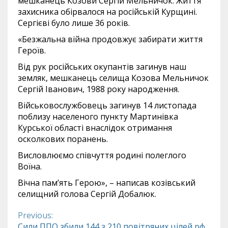
мешканець Козови Сергій Мельничок. Життя
захисника обірвалося на російській Курщині.
Сергієві було лише 36 років.
«Безжальна війна продовжує забирати життя
Героїв.
Від рук російських окупантів загинув наш
земляк, мешканець селища Козова Мельничок
Сергій Іванович, 1988 року народження.
Військовослужбовець загинув 14 листопада
поблизу населеного пункту Мартинівка
Курської області внаслідок отримання
осколкових поранень.
Висловлюємо співчуття родині полеглого
Воїна.
Вічна пам’ять Герою», – написав козівський
селищний голова Сергій Добалюк.
Previous:
Continue
Сили ППО збили 144 з 210 повітряних цілей рф