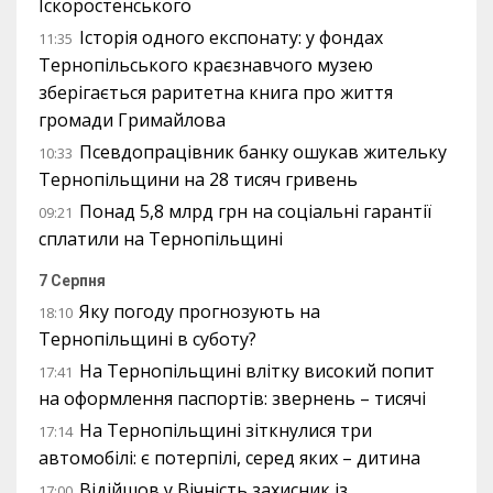
Іскоростенського
Історія одного експонату: у фондах
11:35
Тернопільського краєзнавчого музею
зберігається раритетна книга про життя
громади Гримайлова
Псевдопрацівник банку ошукав жительку
10:33
Тернопільщини на 28 тисяч гривень
Понад 5,8 млрд грн на соціальні гарантії
09:21
сплатили на Тернопільщині
7 Серпня
Яку погоду прогнозують на
18:10
Тернопільщині в суботу?
На Тернопільщині влітку високий попит
17:41
на оформлення паспортів: звернень – тисячі
На Тернопільщині зіткнулися три
17:14
автомобілі: є потерпілі, серед яких – дитина
Відійшов у Вічність захисник із
17:00