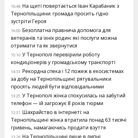
На щиті повертається Іван Карабаник з
16:48
Тернопільщини: громада просить гідно
зустріти Героя
Безоплатна правнича допомога для
16:00
ветеранів та їхніх родин: які послуги можна
отримати та як звернутися
У Тернополі перевірили роботу
15:10
кондиціонерів у громадському транспорті
Рекордна спека і 12 пожеж в екосистемах
14:33
за добу на Тернопільщині: рятувальники
просять людей бути відповідальними
У Тернополі жінка спокусилась на забутий
13:25
телефон — їй загрожує 8 років тюрми
Шахрайство в інтернеті: на
12:31
Тернопільщині жінка втратила понад 63 тисячі
гривень, намагаючись продати взуття
На Тернопільщині лише в липні
11:26