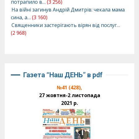
потрапило в…
(3 256)
На війні загинув Андрій Дмитрів: чекала мама
сина, а…
(3 160)
Священники застерігають вірян від послуг…
(2 968)
Газета “Наш ДЕНЬ” в pdf
№41 (428),
27 жовтня-2 листопада
2021 р.