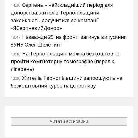
Серпень – найскладніший період для
14:30
донорства: жителів Тернопільщини
закликають долучитися до кампанії
«ЯСерпневийДонор»
Назавжди 29: на фронті загинув випускник
13:47
ЗУНУ Олег Шелетин
На Тернопільщині можна безкоштовно
13:18
пройти комп’ютерну томографію (перелік
лікарень)
Жителів Тернопільщини запрошують на
12:30
безкоштовний курс з нацспротиву
Читати всі новини