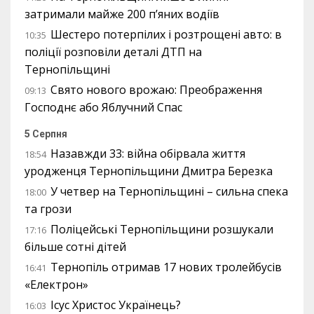
затримали майже 200 п’яних водіїв
Шестеро потерпілих і розтрощені авто: в
10:35
поліції розповіли деталі ДТП на
Тернопільщині
Свято нового врожаю: Преображення
09:13
Господнє або Яблучний Спас
5 Серпня
Назавжди 33: війна обірвала життя
18:54
уродженця Тернопільщини Дмитра Березка
У четвер на Тернопільщині – сильна спека
18:00
та грози
Поліцейські Тернопільщини розшукали
17:16
більше сотні дітей
Тернопіль отримав 17 нових тролейбусів
16:41
«Електрон»
Ісус Христос Українець?
16:03