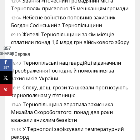
Звання «Почесний громадянин міста
13:04
Тернополя» присвоєно 15 мешканцям громади
Небесне воїнство поповнив захисник
12:04
Богдан Сосінський з Тернопільщини
Жителі Тернопільщини за сім місяців
09:10
сплатили понад 1,6 млрд грн військового збору
357
6 Серпня
SHARES
Тернопільські нацгвардійці відзначили
18:40
357
Преображення Господнє й помолилися за
захисників України
Спеку, дощ, грози та шквали прогнозують
18:15
тернополянам у п’ятницю
Тернопільщина втратила захисника
17:40
Михайла Скоробогатого: понад два роки
вважали зниклим безвісти
У Тернополі зафіксували температурний
17:18
рекорд