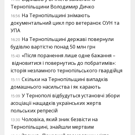
Тернопільщини Володимир Дичко
На Тернопільщині знімають
16:56
документальний цикл про ветеранок ОУН та
УПА
На Тернопільщині державі повернули
16:20
будівлю вартістю понад 50 млн грн
«Після поранення лише одне бажання –
15:43
відновитися і повернутись до побратимів»:
історія незламного тернопільського гвардійця
Скільки на Тернопільщині випадків
15:11
домашнього насильства і як карають
У Тернополі відбудуться установчі збори
15:09
асоціації нащадків українських жертв
польських репресій
Чоловіка, який зник безвісти на
13:30
Тернопільщині, знайшли мертвим