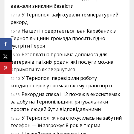
вважали зниклим безвісти
У Тернополі зафіксували температурний
17:18
рекорд
На щиті повертається Іван Карабаник з
16:48
Тернопільщини: громада просить гідно
зустріти Героя
Безоплатна правнича допомога для
16:00
ветеранів та їхніх родин: які послуги можна
отримати та як звернутися
У Тернополі перевірили роботу
15:10
кондиціонерів у громадському транспорті
Рекордна спека і 12 пожеж в екосистемах
14:33
за добу на Тернопільщині: рятувальники
просять людей бути відповідальними
У Тернополі жінка спокусилась на забутий
13:25
телефон — їй загрожує 8 років тюрми