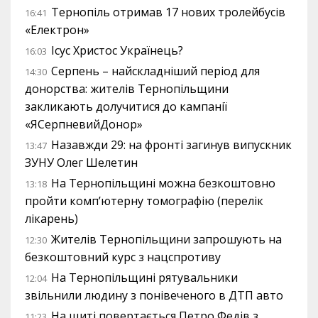
Тернопіль отримав 17 нових тролейбусів
16:41
«Електрон»
Ісус Христос Українець?
16:03
Серпень – найскладніший період для
14:30
донорства: жителів Тернопільщини
закликають долучитися до кампанії
«ЯСерпневийДонор»
Назавжди 29: на фронті загинув випускник
13:47
ЗУНУ Олег Шелетин
На Тернопільщині можна безкоштовно
13:18
пройти комп’ютерну томографію (перелік
лікарень)
Жителів Тернопільщини запрошують на
12:30
безкоштовний курс з нацспротиву
На Тернопільщині рятувальники
12:04
звільнили людину з понівеченого в ДТП авто
На щиті повертається Петро Федів з
11:23