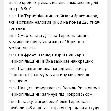
центр крові отримав велике замовлення для
потреб ЗСУ
На Тернопільщині спіймали браконьєра,
16:34
який сітками наловив риби на понад 220 тисяч
гривень
Смертельна ДТП на Тернопільщині:
15:38
медики не врятували життя 16-річного
мотоцикліста
На фронті загинув Юрій Пушкар з
13:23
Тернопільщини: війна забирає найкращих
Поліція знайшла нападника, який у
12:50
Тернополі травмував дитину металевою
пляшкою
На щиті повертається Василь Ришкевич з
12:17
Тернопільщини: загинув під Покровськом
В парку “Загребелля” біля Тернополя
11:49
зрубали 248 дерев — справу передали до суду