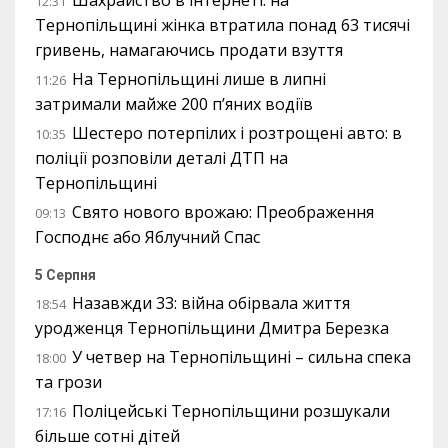
Шахрайство в інтернеті: на
12:31
Тернопільщині жінка втратила понад 63 тисячі
гривень, намагаючись продати взуття
На Тернопільщині лише в липні
11:26
затримали майже 200 п’яних водіїв
Шестеро потерпілих і розтрощені авто: в
10:35
поліції розповіли деталі ДТП на
Тернопільщині
Свято нового врожаю: Преображення
09:13
Господнє або Яблучний Спас
5 Серпня
Назавжди 33: війна обірвала життя
18:54
уродженця Тернопільщини Дмитра Березка
У четвер на Тернопільщині – сильна спека
18:00
та грози
Поліцейські Тернопільщини розшукали
17:16
більше сотні дітей