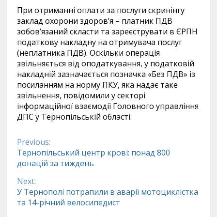
При отриманні оплати за послуги скринінгу
заклад охорони здоров’я – платник ПДВ
зобов’язаний скласти та зареєструвати в ЄРПН
податкову накладну на отримувача послуг
(неплатника ПДВ). Оскільки операція
звільняється від оподаткування, у податковій
накладній зазначається позначка «Без ПДВ» із
посиланням на норму ПКУ, яка надає таке
звільнення, повідомили у секторі
інформаційної взаємодії Головного управління
ДПС у Тернопільській області.
Previous:
Continue
Тернопільський центр крові: понад 800
донацій за тиждень
Reading
Next:
У Тернополі потрапили в аварії мотоциклістка
та 14-річний велосипедист