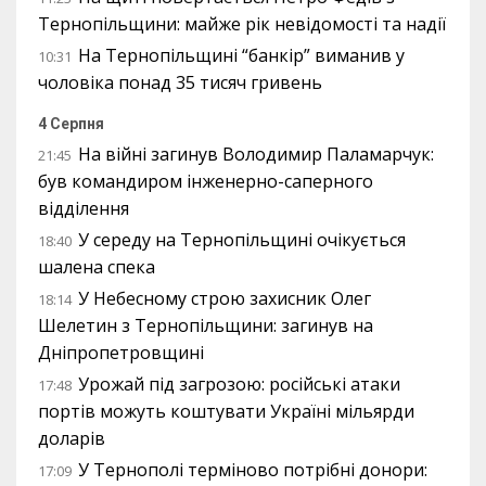
Тернопільщини: майже рік невідомості та надії
На Тернопільщині “банкір” виманив у
10:31
чоловіка понад 35 тисяч гривень
4 Серпня
На війні загинув Володимир Паламарчук:
21:45
був командиром інженерно-саперного
відділення
У середу на Тернопільщині очікується
18:40
шалена спека
У Небесному строю захисник Олег
18:14
Шелетин з Тернопільщини: загинув на
Дніпропетровщині
Урожай під загрозою: російські атаки
17:48
портів можуть коштувати Україні мільярди
доларів
У Тернополі терміново потрібні донори:
17:09