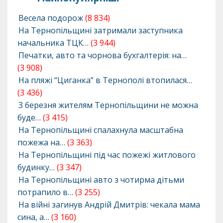
Весела подорож
(8 834)
На Тернопільщині затримали заступника
начальника ТЦК…
(3 944)
Печатки, авто та чорнова бухгалтерія: на…
(3 908)
На пляжі “Циганка” в Тернополі втопилася…
(3 436)
З березня жителям Тернопільщини не можна
буде…
(3 415)
На Тернопільщині спалахнула масштабна
пожежа на…
(3 363)
На Тернопільщині під час пожежі житлового
будинку…
(3 347)
На Тернопільщині авто з чотирма дітьми
потрапило в…
(3 255)
На війні загинув Андрій Дмитрів: чекала мама
сина, а…
(3 160)