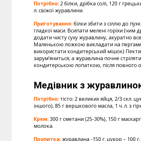
Потрібно:
2 білки, дрібка солі, 120 г грецьк
л. свіжої журавлини.
Приготування:
білки збити з сіллю до пух
гладкої маси. Всипати мелені горіхи (чим д
додати чисту суху журавлину, акуратно все
Маленькою ложкою викладати на пергамент
використати кондитерський мішок) Пекти-с
зарум’яниться, а журавлина почне стріляти
кондитерською лопаткою, після повного о
Медівник з журавлино
Потрібно:
тісто: 2 великих яйця, 2/3 скл. цу
іншого), 85 г вершкового масла, 1 ч. л. з гір
Крем:
300 г сметани (25-30%), 150 г маскар
молока.
Пропитка:
журавлина -150 г. цукор – 100 г, 