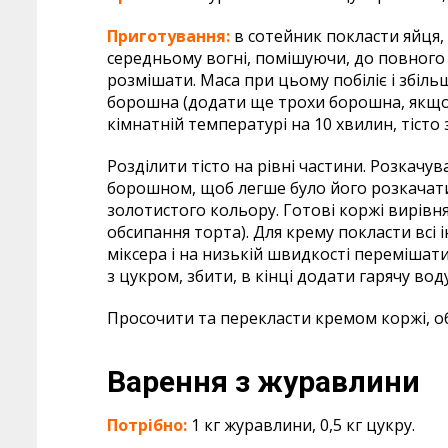
Приготування:
в сотейник покласти яйця,
середньому вогні, помішуючи, до повного
розмішати. Маса при цьому побіліє і збільш
борошна (додати ще трохи борошна, якщо 
кімнатній температурі на 10 хвилин, тісто 
Розділити тісто на рівні частини. Розкачу
борошном, щоб легше було його розкачати.
золотистого кольору. Готові коржі вирівня
обсипання торта). Для крему покласти всі 
міксера і на низькій швидкості перемішат
з цукром, збити, в кінці додати гарячу воду
Просочити та перекласти кремом коржі, об
Варення з журавлини
Потрібно:
1 кг журавлини, 0,5 кг цукру.