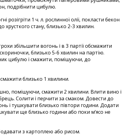
кон, подрібнити цибулю.
і розігріти 1 ч. л. рослинної олії, покласти бекон
до хрусткого стану, близько 2-3 хвилин.
, трохи збільшити вогонь і в 3 партії обсмажити
 скориночки, близько 5-6 хвилин на партію.
ник цибулю і смажити, помішуючи, до
і смажити близько 1 хвилини.
ошно, помішуючи, смажити 2 хвилини. Влити вино і
брець. Солити і перчити за смаком. Довести до
нь і тушкувати близько півтори години. Додати
шкувати ще близько години або поки м’ясо не
Подавати з картоплею або рисом.