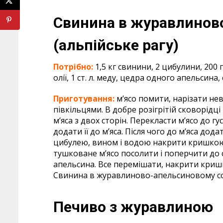
Свинина в журавлинов
(альпійське рагу)
Потрібно:
1,5 кг свинини, 2 цибулини, 200 г 
олії, 1 ст. л. меду, цедра одного апельсин
Приготування:
м’ясо помити, нарізати н
півкільцями. В добре розігрітій сковорідц
м’яса з двох сторін. Перекласти м’ясо до гу
додати її до м’яса. Після чого до м’яса дода
цибулею, вином і водою накрити кришкою і 
тушковане м’ясо посолити і поперчити до с
апельсина. Все перемішати, накрити кришк
Свинина в журавлиново-апельсиновому соу
Печиво з журавлиною