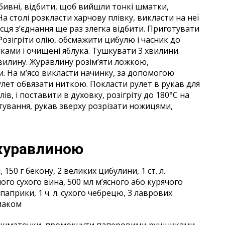
дбивні, відбити, щоб вийшли тонкі шматки,
а столі розкласти харчову плівку, викласти на неї
сця з’єднання ще раз злегка відбити. Приготувати
 Розігріти олію, обсмажити цибулю і часник до
иками і очищені яблука. Тушкувати 3 хвилини.
вилину. Журавлину розім’яти ложкою,
и. На м’ясо викласти начинку, за допомогою
улет обвязати ниткою. Покласти рулет в рукав для
в, і поставити в духовку, розігріту до 180°С на
отування, рукав зверху розрізати ножицями,
журавлиною
150 г бекону, 2 великих цибулини, 1 ст. л.
ного сухого вина, 500 мл м’ясного або курячого
ї паприки, 1 ч. л. сухого чебрецю, 3 лаврових
смаком
кі шматочки, промокнути паперовими рушниками,