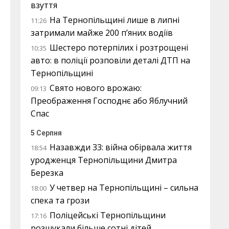
взуття
На Тернопільщині лише в липні
11:26
затримали майже 200 п’яних водіїв
Шестеро потерпілих і розтрощені
10:35
авто: в поліції розповіли деталі ДТП на
Тернопільщині
Свято нового врожаю:
09:13
Преображення Господнє або Яблучний
Спас
5 Серпня
Назавжди 33: війна обірвала життя
18:54
уродженця Тернопільщини Дмитра
Березка
У четвер на Тернопільщині – сильна
18:00
спека та грози
Поліцейські Тернопільщини
17:16
розшукали більше сотні дітей