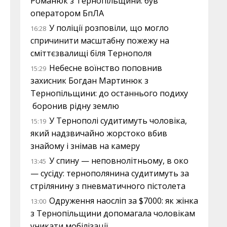
Романюк з Тернопільщини: був
оператором БпЛА
У поліції розповіли, що могло
16:28
спричинити масштабну пожежу на
сміттєзвалищі біля Тернополя
Небесне воїнство поповнив
15:29
захисник Богдан Мартинюк з
Тернопільщини: до останнього подиху
боронив рідну землю
У Тернополі судитимуть чоловіка,
15:19
який надзвичайно жорстоко вбив
знайому і знімав на камеру
У спину — неповнолітньому, в око
13:45
— сусіду: тернополянина судитимуть за
стрілянину з пневматичного пістолета
Одруження наосліп за $7000: як жінка
13:00
з Тернопільщини допомагала чоловікам
уникати мобілізації