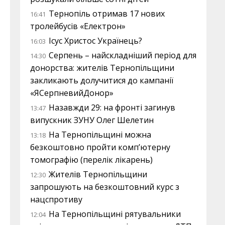
Тернопіль отримав 17 нових
16:41
тролейбусів «Електрон»
Ісус Христос Українець?
16:03
Серпень – найскладніший період для
14:30
донорства: жителів Тернопільщини
закликають долучитися до кампанії
«ЯСерпневийДонор»
Назавжди 29: на фронті загинув
13:47
випускник ЗУНУ Олег Шелетин
На Тернопільщині можна
13:18
безкоштовно пройти комп’ютерну
томографію (перелік лікарень)
Жителів Тернопільщини
12:30
запрошують на безкоштовний курс з
нацспротиву
На Тернопільщині рятувальники
12:04