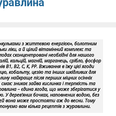
уравлина
 «кульками з життєвою енергією», болотним
ьки ліки, а й цілий вітамінний комплекс та
плодах сконцентровані необхідні для нашого
алій, кальцій, магній, марганець, срібло, фосфор
 В1, В2, С, К, РР. Вживання в їжу цієї ягоди
ю, кобальту, цезію та інших шкідливих для
ину найкраще після перших міцних осінніх
 смак: зникає зайва кислинка і терпкість та
уравлина – єдина ягода, що може зберігатися у
. У дерев’яних бочках, наповнених водою, без
ей вона може простояти аж до весни. Тому
опонуємо вам кілька рецептів з журавлини.