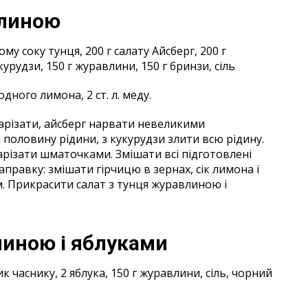
влиною
у соку тунця, 200 г салату Айсберг, 200 г
курудзи, 150 г журавлини, 150 г бринзи, сіль
к одного лимона, 2 ст. л. меду.
нарізати, айсберг нарвати невеликими
половину рідини, з кукурудзи злити всю рідину.
різати шматочками. Змішати всі підготовлені
аправку: змішати гірчицю в зернах, сік лимона і
м. Прикрасити салат з тунця журавлиною і
линою і яблуками
ик часнику, 2 яблука, 150 г журавлини, сіль, чорний