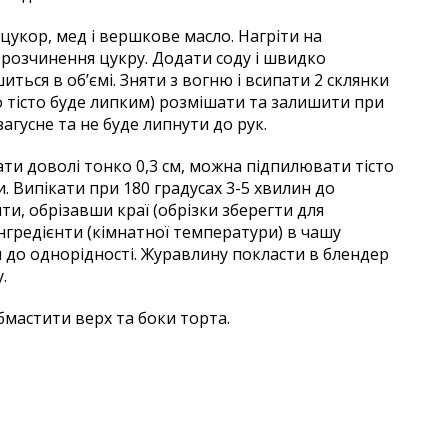
 цукор, мед і вершкове масло. Нагріти на
 розчинення цукру. Додати соду і швидко
иться в об’ємі. Зняти з вогню і всипати 2 склянки
тісто буде липким) розмішати та залишити при
загусне та не буде липнути до рук.
вати доволі тонко 0,3 см, можна підпилювати тісто
 Випікати при 180 градусах 3-5 хвилин до
ти, обрізавши краї (обрізки зберегти для
інгредієнти (кімнатної температури) в чашу
и до однорідності. Журавлину покласти в блендер
.
мастити верх та боки торта.