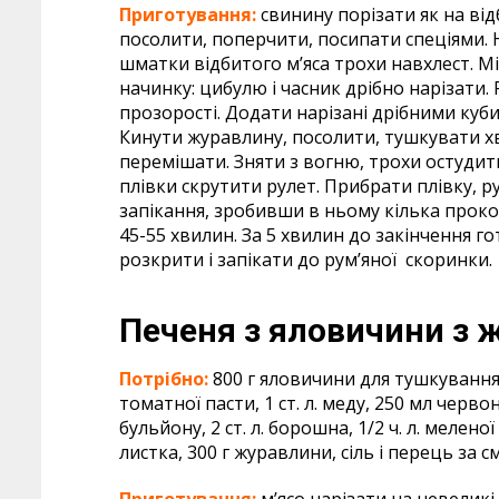
Приготування:
свинину порізати як на ві
посолити, поперчити, посипати спеціями. Н
шматки відбитого м’яса трохи навхлест. Мі
начинку: цибулю і часник дрібно нарізати.
прозорості. Додати нарізані дрібними куб
Кинути журавлину, посолити, тушкувати х
перемішати. Зняти з вогню, трохи остудит
плівки скрутити рулет. Прибрати плівку, р
запікання, зробивши в ньому кілька проколі
45-55 хвилин. За 5 хвилин до закінчення г
розкрити і запікати до рум’яної скоринки.
Печеня з яловичини
з 
Потрібно:
800 г яловичини для тушкування, 
томатної пасти, 1 ст. л. меду, 250 мл черво
бульйону, 2 ст. л. борошна, 1/2 ч. л. мелено
листка, 300 г журавлини, сіль і перець за 
Приготування:
м’ясо нарізати на невели