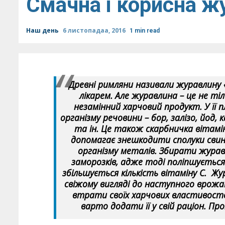
Смачна і корисна ж
Наш день
6 листопадаа, 2016
1 min read
Древні римляни називали журавлину
лікарем. Але журавлина – це не тіл
незамінний харчовий продукт. У її 
організму речовини – бор, залізо, йод, к
та ін. Це також скарбничка вітамінів
допомагає знешкодити сполуки свинц
організму металів. Збирати журавл
заморозків, адже тоді поліпшується
збільшується кількість вітаміну С. Ж
свіжому вигляді до наступного врожаю
втрати своїх харчових властивост
варто додати її у свій раціон. Пр