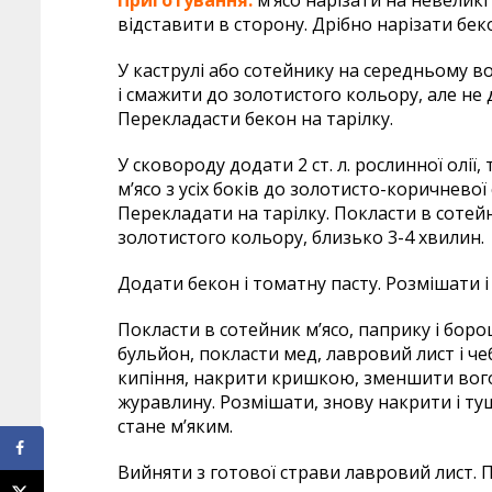
відставити в сторону. Дрібно нарізати бе
У каструлі або сотейнику на середньому вогн
і смажити до золотистого кольору, але не 
Перекладасти бекон на тарілку.
У сковороду додати 2 ст. л. рослинної олії
м’ясо з усіх боків до золотисто-коричневої
Перекладати на тарілку. Покласти в сотей
золотистого кольору, близько 3-4 хвилин.
Додати бекон і томатну пасту. Розмішати 
Покласти в сотейник м’ясо, паприку і бор
бульйон, покласти мед, лавровий лист і че
кипіння, накрити кришкою, зменшити вого
журавлину. Розмішати, знову накрити і ту
стане м’яким.
Вийняти з готової страви лавровий лист. 