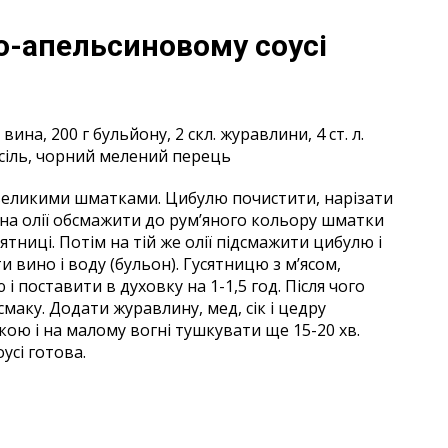
о-апельсиновому
соусі
вина, 200 г бульйону, 2 скл. журавлини, 4 ст. л.
а, сіль, чорний мелений перець
евеликими шматками. Цибулю почистити, нарізати
і на олії обсмажити до рум’яного кольору шматки
сятниці. Потім на тій же олії підсмажити цибулю і
ти вино і воду (бульон). Гусятницю з м’ясом,
поставити в духовку на 1-1,5 год. Після чого
маку. Додати журавлину, мед, сік і цедру
ою і на малому вогні тушкувати ще 15-20 хв.
сі готова.