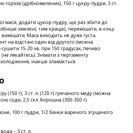
их горіхів (дрібномелених), 150 г цукру-пудри, 3 ст.
кої маси, додати цукор-пудру, ще раз збити до
рібніше змелені, тим краще), перемішати, в кінці
 вимішати. Маса виходить не дуже густа.
 на відстані один від другого (можна
ушити 15-20 хв. при 150 градусах, печиво
 (не лякайтесь). Знімати з пергаменту
холодження, інакше зламається.
ю
кру (150 г), 3 ст. л. (120 г) гречаного меду (можна
кою соди, 2,5 скл. борошна (300-350 г).
поне, 100 г пудри, 1/2 банки вареного згущеного
вода – 3 ст. л.