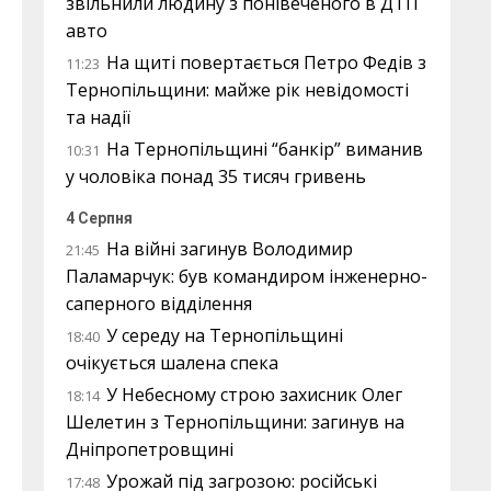
звільнили людину з понівеченого в ДТП
авто
На щиті повертається Петро Федів з
11:23
Тернопільщини: майже рік невідомості
та надії
На Тернопільщині “банкір” виманив
10:31
у чоловіка понад 35 тисяч гривень
4 Серпня
На війні загинув Володимир
21:45
Паламарчук: був командиром інженерно-
саперного відділення
У середу на Тернопільщині
18:40
очікується шалена спека
У Небесному строю захисник Олег
18:14
Шелетин з Тернопільщини: загинув на
Дніпропетровщині
Урожай під загрозою: російські
17:48