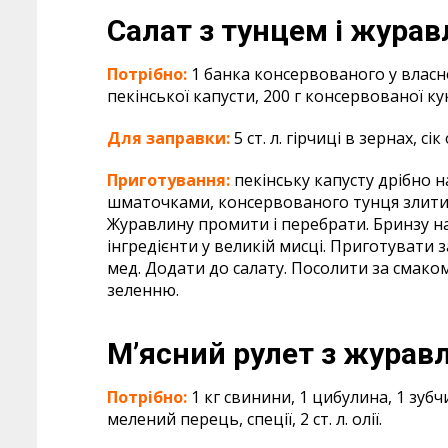
Салат з тунцем
і жура
Потрібно:
1 банка консервованого у власном
пекінської капусти, 200 г консервованої ку
Для заправки:
5 ст. л. гірчиці в зернах, сі
Приготування:
пекінську капусту дрібно 
шматочками, консервованого тунця злити 
Журавлину промити і перебрати. Бринзу на
інгредієнти у великій мисці. Приготувати з
мед. Додати до салату. Посолити за смако
зеленню.
М’ясний рулет
з журав
Потрібно:
1 кг свинини, 1 цибулина, 1 зубч
мелений перець, спеції, 2 ст. л. олії.