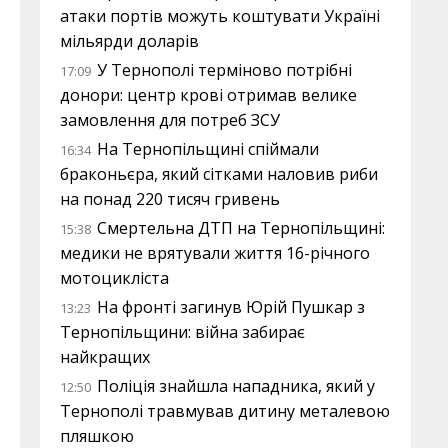
атаки портів можуть коштувати Україні
мільярди доларів
У Тернополі терміново потрібні
17:09
донори: центр крові отримав велике
замовлення для потреб ЗСУ
На Тернопільщині спіймали
16:34
браконьєра, який сітками наловив риби
на понад 220 тисяч гривень
Смертельна ДТП на Тернопільщині:
15:38
медики не врятували життя 16-річного
мотоцикліста
На фронті загинув Юрій Пушкар з
13:23
Тернопільщини: війна забирає
найкращих
Поліція знайшла нападника, який у
12:50
Тернополі травмував дитину металевою
пляшкою