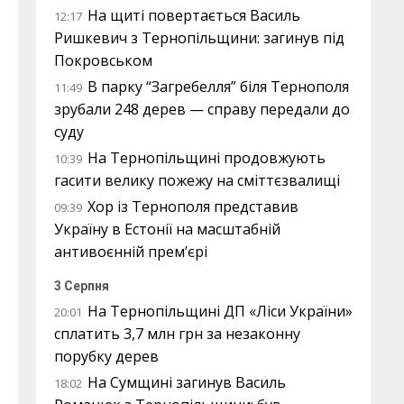
На щиті повертається Василь
12:17
Ришкевич з Тернопільщини: загинув під
Покровськом
В парку “Загребелля” біля Тернополя
11:49
зрубали 248 дерев — справу передали до
суду
На Тернопільщині продовжують
10:39
гасити велику пожежу на сміттєзвалищі
Хор із Тернополя представив
09:39
Україну в Естонії на масштабній
антивоєнній прем’єрі
3 Серпня
На Тернопільщині ДП «Ліси України»
20:01
сплатить 3,7 млн грн за незаконну
порубку дерев
На Сумщині загинув Василь
18:02