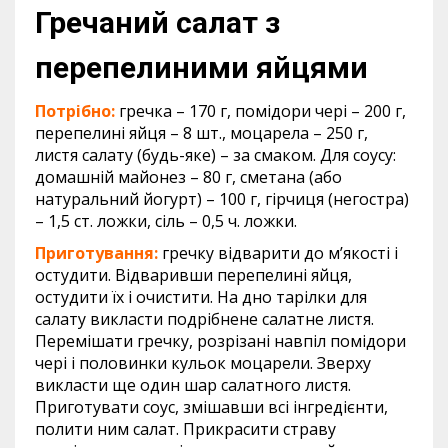
Гречаний салат з
перепелиними яйцями
Потрібно:
гречка – 170 г, помідори чері – 200 г,
перепелині яйця – 8 шт., моцарела – 250 г,
листя салату (будь-яке) – за смаком. Для соусу:
домашній майонез – 80 г, сметана (або
натуральний йогурт) – 100 г, гірчиця (негостра)
– 1,5 ст. ложки, сіль – 0,5 ч. ложки.
Приготування:
гречку відварити до м’якості і
остудити. Відваривши перепелині яйця,
остудити їх і очистити. На дно тарілки для
салату викласти подрібнене салатне листя.
Перемішати гречку, розрізані навпіл помідори
чері і половинки кульок моцарели. Зверху
викласти ще один шар салатного листя.
Приготувати соус, змішавши всі інгредієнти,
полити ним салат. Прикрасити страву