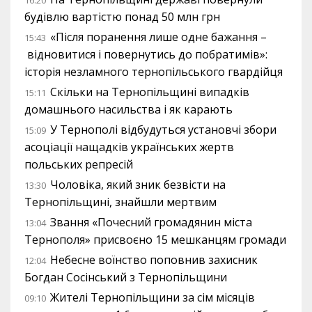
будівлю вартістю понад 50 млн грн
«Після поранення лише одне бажання –
15:43
відновитися і повернутись до побратимів»:
історія незламного тернопільського гвардійця
Скільки на Тернопільщині випадків
15:11
домашнього насильства і як карають
У Тернополі відбудуться установчі збори
15:09
асоціації нащадків українських жертв
польських репресій
Чоловіка, який зник безвісти на
13:30
Тернопільщині, знайшли мертвим
Звання «Почесний громадянин міста
13:04
Тернополя» присвоєно 15 мешканцям громади
Небесне воїнство поповнив захисник
12:04
Богдан Сосінський з Тернопільщини
Жителі Тернопільщини за сім місяців
09:10