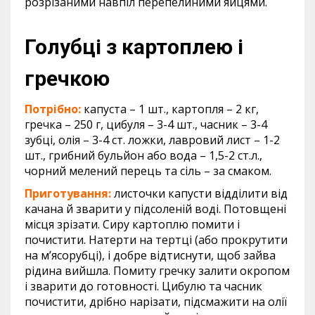
розрізаними навпіл перепелиними яйцями.
Голубці з картоплею і
гречкою
Потрібно:
капуста – 1 шт., картопля – 2 кг,
гречка – 250 г, цибуля – 3-4 шт., часник – 3-4
зубці, олія – 3-4 ст. ложки, лавровий лист – 1-2
шт., грибний бульйон або вода – 1,5-2 ст.л.,
чорний мелений перець та сіль – за смаком.
Приготування:
листочки капусти відділити від
качана й зварити у підсоленій воді. Потовщені
місця зрізати. Сиру картоплю помити і
почистити. Натерти на тертці (або прокрутити
на м’ясорубці), і добре відтиснути, щоб зайва
рідина вийшла. Помиту гречку залити окропом
і зварити до готовності. Цибулю та часник
почистити, дрібно нарізати, підсмажити на олії