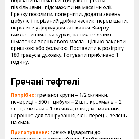
порізати на шматки. Цибулю порізати
півкільцями і підсмажити на маслі чи олії.
Гречку посолити, поперчити, додати зелень,
цибулю і порізаний дрібно часник, перемішати,
перелити у форму для запікання. Зверху
викласти шматки курки, на них невеликі
шматочки вершкового масла, щільно закрити
кришкою або фольгою. Поставити в розігріту
180 градусів духовку. Готувати приблизно 1
годину.
Гречані тефтелі
Потрібно:
гречаної крупи – 1/2 склянки,
печериці – 500 г, цибуля – 2 шт., крохмаль – 2
ст. л., сметана – 1 склянка, олія для смаження,
борошно для панірування, сіль, перець, зелень
на смак.
Приготування:
гречку відварити до
готовності в підсоленій воді. Гриби промити,