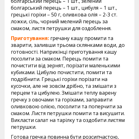
болгарський перець – 1 шт., зелений
болгарський перець – 1 шт., цибуля – 1 шт.,
грецькі горіхи – 50 г, оливкова олія – 2-3 ст.
ложки, сіль, чорний мелений перець за
смаком, листя петрушки для оздоблення.
Приготування:
гречану кашу промити та
зварити, заливши трьома склянками води, до
готовності. Наприкінці приготування кашу
посолити за смаком. Перець помити та
почистити від зернят, порізати маленькими
кубиками. Цибулю почистити, помити та
подрібнити. Грецькі горіхи порізати на
кусочки, але не зовсім дрібно, та змішати з
перцем та цибулею. Змішати теплу варену
гречку з овочами та горіхами, заправити
оливковою олією, посолити та поперчити за
смаком. Листя петрушки помити та висушити.
Викласти салат на тарілку та оздобити листям
петрушки.
Готова гречка повинна бути розсипчастою,