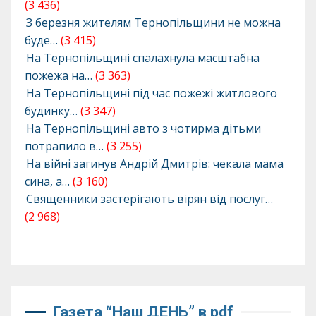
(3 436)
З березня жителям Тернопільщини не можна
буде…
(3 415)
На Тернопільщині спалахнула масштабна
пожежа на…
(3 363)
На Тернопільщині під час пожежі житлового
будинку…
(3 347)
На Тернопільщині авто з чотирма дітьми
потрапило в…
(3 255)
На війні загинув Андрій Дмитрів: чекала мама
сина, а…
(3 160)
Священники застерігають вірян від послуг…
(2 968)
Газета “Наш ДЕНЬ” в pdf