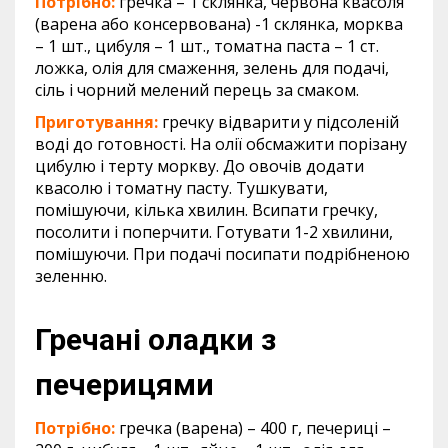
Потрібно:
гречка – 1 склянка, червона квасоля
(варена або консервована) -1 склянка, морква
– 1 шт., цибуля – 1 шт., томатна паста – 1 ст.
ложка, олія для смаження, зелень для подачі,
сіль і чорний мелений перець за смаком.
Приготування:
гречку відварити у підсоленій
воді до готовності. На олії обсмажити порізану
цибулю і терту моркву. До овочів додати
квасолю і томатну пасту. Тушкувати,
помішуючи, кілька хвилин. Всипати гречку,
посолити і поперчити. Готувати 1-2 хвилини,
помішуючи. При подачі посипати подрібненою
зеленню.
Гречані оладки з
печерицями
Потрібно:
гречка (варена) – 400 г, печериці –