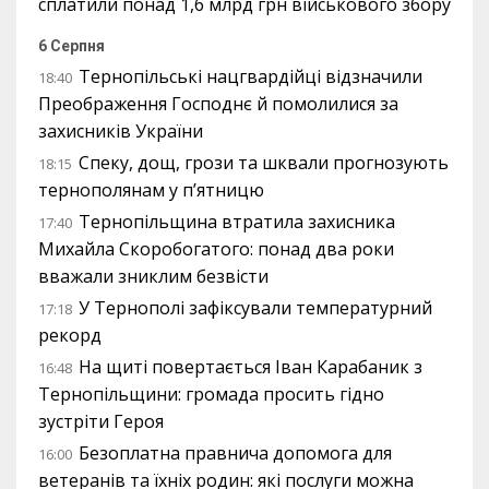
сплатили понад 1,6 млрд грн військового збору
6 Серпня
Тернопільські нацгвардійці відзначили
18:40
Преображення Господнє й помолилися за
захисників України
Спеку, дощ, грози та шквали прогнозують
18:15
тернополянам у п’ятницю
Тернопільщина втратила захисника
17:40
Михайла Скоробогатого: понад два роки
вважали зниклим безвісти
У Тернополі зафіксували температурний
17:18
рекорд
На щиті повертається Іван Карабаник з
16:48
Тернопільщини: громада просить гідно
зустріти Героя
Безоплатна правнича допомога для
16:00
ветеранів та їхніх родин: які послуги можна