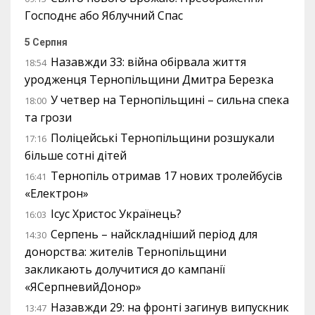
Господнє або Яблучний Спас
5 Серпня
Назавжди 33: війна обірвала життя
18:54
уродженця Тернопільщини Дмитра Березка
У четвер на Тернопільщині – сильна спека
18:00
та грози
Поліцейські Тернопільщини розшукали
17:16
більше сотні дітей
Тернопіль отримав 17 нових тролейбусів
16:41
«Електрон»
Ісус Христос Українець?
16:03
Серпень – найскладніший період для
14:30
донорства: жителів Тернопільщини
закликають долучитися до кампанії
«ЯСерпневийДонор»
Назавжди 29: на фронті загинув випускник
13:47