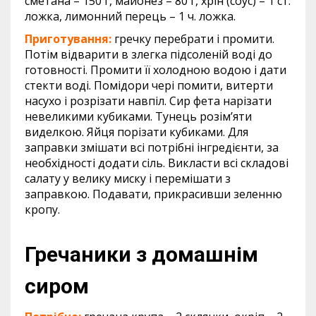
сметана – 150 г, майонез – 80 г, хрін (соус) – 1 ст.
ложка, лимонний перець – 1 ч. ложка.
Приготування:
гречку перебрати і промити.
Потім відварити в злегка підсоленій воді до
готовності. Промити її холодною водою і дати
стекти воді. Помідори чері помити, витерти
насухо і розрізати навпіл. Сир фета нарізати
невеликими кубиками. Тунець розім’яти
виделкою. Яйця порізати кубиками. Для
заправки змішати всі потрібні інгредієнти, за
необхідності додати сіль. Викласти всі складові
салату у велику миску і перемішати з
заправкою. Подавати, прикрасивши зеленню
кропу.
Гречаники з домашнім
сиром