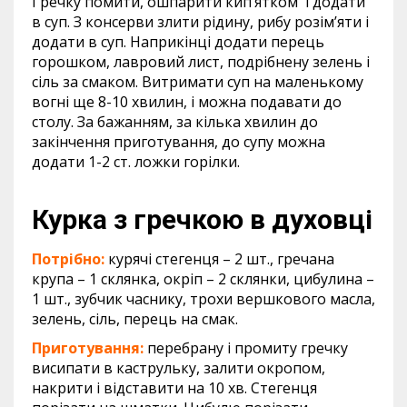
Гречку помити, ошпарити кип’ятком і додати
в суп. З консерви злити рідину, рибу розім’яти і
додати в суп. Наприкінці додати перець
горошком, лавровий лист, подрібнену зелень і
сіль за смаком. Витримати суп на маленькому
вогні ще 8-10 хвилин, і можна подавати до
столу. За бажанням, за кілька хвилин до
закінчення приготування, до супу можна
додати 1-2 ст. ложки горілки.
Курка з гречкою в духовці
Потрібно:
курячі стегенця – 2 шт., гречана
крупа – 1 склянка, окріп – 2 склянки, цибулина –
1 шт., зубчик часнику, трохи вершкового масла,
зелень, сіль, перець на смак.
Приготування:
перебрану і промиту гречку
висипати в каструльку, залити окропом,
накрити і відставити на 10 хв. Стегенця