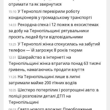
отримати та як звернутися
У Тернополі перевірили роботу
15:10
кондиціонерів у громадському транспорті
Рекордна спека і 12 пожеж в екосистемах
14:33
за добу на Тернопільщині: рятувальники
просять людей бути відповідальними
У Тернополі жінка спокусилась на забутий
13:25
телефон — їй загрожує 8 років тюрми
Шахрайство в інтернеті: на
12:31
Тернопільщині жінка втратила понад 63 тисячі
гривень, намагаючись продати взуття
На Тернопільщині лише в липні
11:26
затримали майже 200 п’яних водіїв
Шестеро потерпілих і розтрощені авто: в
10:35
поліції розповіли деталі ДТП на
Тернопільщині
Свято нового врожаю: Преображення
09:13