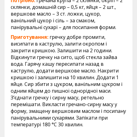
Потрібно:
гречана крупа – 2 склянки, окріп – 2
склянки, домашній сир – 0,5 кг, яйця – 2 шт.,
вершкове масло – 3 ст. ложки, цукор,
ванільний цукор і сіль – за смаком,
панірувальні сухарі – для посипання форми.
Приготування:
гречку добре промити,
висипати в каструлю, залити окропом і
закрити кришкою. Залишити на 2 години.
Відкинути гречку на сито, щоб стекла зайва
вода. Гарячу кашу пересипати назад в
каструлю, додати вершкове масло. Накрити
кришкою і залишити на 10 хвилин. Додати 1
яйце. Сир збити з цукром, ванільним цукром і
одним яйцем до пишної однорідної маси.
З’єднати гречку і сирну масу, ретельно
перемішати. Викласти гречано-сирну масу у
форму, змащену вершковим маслом і посипану
панірувальними сухарями. Запікати при
температурі 180 °C 30 хвилин.