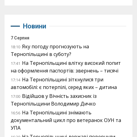
Новини
7 Серпня
Яку погоду прогнозують на
18:10
Тернопільщині в суботу?
На Тернопільщині влітку високий попит
17:41
на оформлення паспортів: звернень – тисячі
На Тернопільщині зіткнулися три
17:14
автомобілі: є потерпілі, серед яких – дитина
Відійшов у Вічність захисник із
17:00
Тернопільщини Володимир Дичко
На Тернопільщині знімають
16:56
документальний цикл про ветеранок ОУН та
УПА
На Тернопільщині державі повернули
16:20