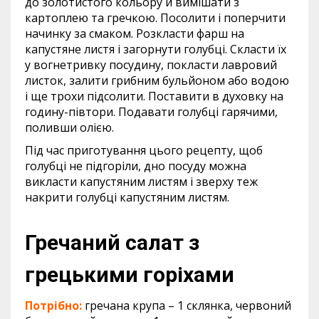
до золотистого кольору й вимішати з
картоплею та гречкою. Посолити і поперчити
начинку за смаком. Розкласти фарш на
капустяне листя і загорнути голубці. Скласти їх
у вогнетривку посудину, покласти лавровий
листок, залити грибним бульйоном або водою
і ще трохи підсолити. Поставити в духовку на
годину-півтори. Подавати голубці гарячими,
поливши олією.
Під час приготування цього рецепту, щоб
голубці не підгоріли, дно посуду можна
викласти капустяним листям і зверху теж
накрити голубці капустяним листям.
Гречаний салат з
грецькими горіхами
Потрібно:
гречана крупа – 1 склянка, червоний