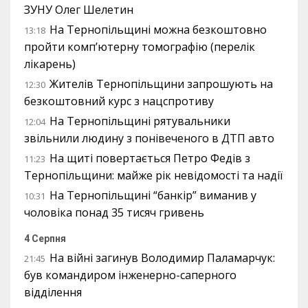
ЗУНУ Олег Шелетин
На Тернопільщині можна безкоштовно
13:18
пройти комп’ютерну томографію (перелік
лікарень)
Жителів Тернопільщини запрошують на
12:30
безкоштовний курс з нацспротиву
На Тернопільщині рятувальники
12:04
звільнили людину з понівеченого в ДТП авто
На щиті повертається Петро Федів з
11:23
Тернопільщини: майже рік невідомості та надії
На Тернопільщині “банкір” виманив у
10:31
чоловіка понад 35 тисяч гривень
4 Серпня
На війні загинув Володимир Паламарчук:
21:45
був командиром інженерно-саперного
відділення