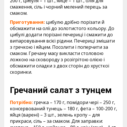
200 г, цибуля – 1 шт., яйце – 1 шт., олія для
смаження, сіль і чорний мелений перець за
смаком.
Приготування:
цибулю дрібно порізати й
обсмажити на олії до золотистого кольору. До
цибулі додати порізані печериці і смажити до
випаровування всієї рідини. Печериці змішати
з гречкою і яйцем. Посолити і поперчити за
смаком. Гречану масу викласти столовою
ложкою на сковороду з розігрітою олією і
обсмажити оладки з двох сторін до хрусткої
скоринки.
Гречаний салат з тунцем
Потрібно:
гречка – 170 г, помідори чері – 250 г,
консервований тунець – 180 г, фета – 100-200 г,
яйця (варені) – 3 шт., зелень кропу – для
прикраси, сіль – за смаком. Для заправки: