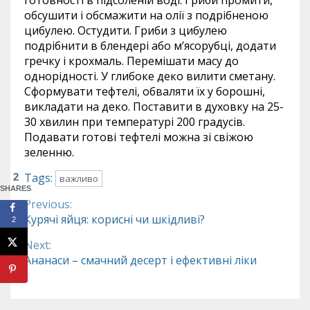
обсушити і обсмажити на олії з подрібненою
цибулею. Остудити. Гриби з цибулею
подрібнити в блендері або м’ясорубці, додати
гречку і крохмаль. Перемішати масу до
однорідності. У глибоке деко вилити сметану.
Сформувати тефтелі, обваляти їх у борошні,
викладати на деко. Поставити в духовку на 25-
30 хвилин при температурі 200 градусів.
Подавати готові тефтелі можна зі свіжою
зеленню.
Tags:
2
важливо
SHARES
Previous:
Continue
Курячі яйця: корисні чи шкідливі?
2
Reading
Next:
Ананаси – смачний десерт і ефективні ліки