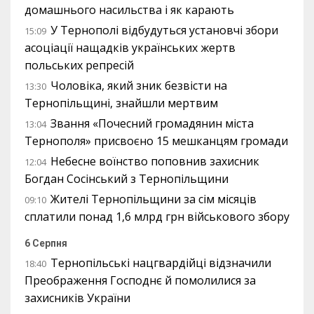
домашнього насильства і як карають
У Тернополі відбудуться установчі збори
15:09
асоціації нащадків українських жертв
польських репресій
Чоловіка, який зник безвісти на
13:30
Тернопільщині, знайшли мертвим
Звання «Почесний громадянин міста
13:04
Тернополя» присвоєно 15 мешканцям громади
Небесне воїнство поповнив захисник
12:04
Богдан Сосінський з Тернопільщини
Жителі Тернопільщини за сім місяців
09:10
сплатили понад 1,6 млрд грн військового збору
6 Серпня
Тернопільські нацгвардійці відзначили
18:40
Преображення Господнє й помолилися за
захисників України