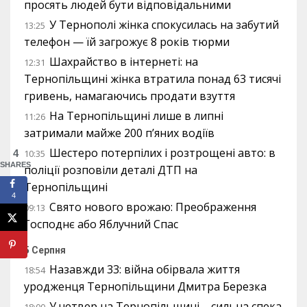
просять людей бути відповідальними
У Тернополі жінка спокусилась на забутий
13:25
телефон — їй загрожує 8 років тюрми
Шахрайство в інтернеті: на
12:31
Тернопільщині жінка втратила понад 63 тисячі
гривень, намагаючись продати взуття
На Тернопільщині лише в липні
11:26
затримали майже 200 п’яних водіїв
Шестеро потерпілих і розтрощені авто: в
4
10:35
SHARES
поліції розповіли деталі ДТП на
Тернопільщині
4
Свято нового врожаю: Преображення
09:13
Господнє або Яблучний Спас
5 Серпня
Назавжди 33: війна обірвала життя
18:54
уродженця Тернопільщини Дмитра Березка
У четвер на Тернопільщині – сильна спека