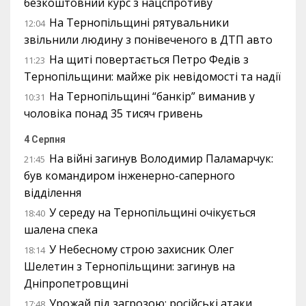
безкоштовний курс з нацспротиву
На Тернопільщині рятувальники
12:04
звільнили людину з понівеченого в ДТП авто
На щиті повертається Петро Федів з
11:23
Тернопільщини: майже рік невідомості та надії
На Тернопільщині “банкір” виманив у
10:31
чоловіка понад 35 тисяч гривень
4 Серпня
На війні загинув Володимир Паламарчук:
21:45
був командиром інженерно-саперного
відділення
У середу на Тернопільщині очікується
18:40
шалена спека
У Небесному строю захисник Олег
18:14
Шелетин з Тернопільщини: загинув на
Дніпропетровщині
Урожай під загрозою: російські атаки
17:48