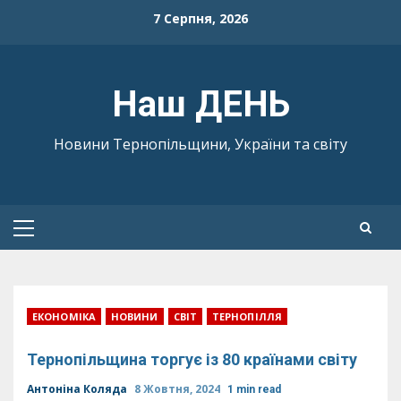
Skip
7 Серпня, 2026
to
content
Наш ДЕНЬ
Новини Тернопільщини, України та світу
Primary
Menu
ЕКОНОМІКА
НОВИНИ
СВІТ
ТЕРНОПІЛЛЯ
Тернопільщина торгує із 80 країнами світу
Антоніна Коляда
8 Жовтня, 2024
1 min read