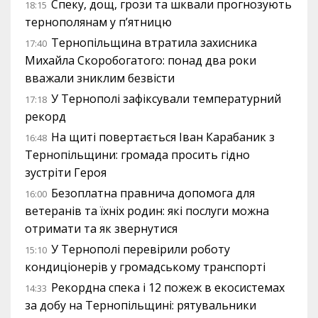
Спеку, дощ, грози та шквали прогнозують
18:15
тернополянам у п’ятницю
Тернопільщина втратила захисника
17:40
Михайла Скоробогатого: понад два роки
вважали зниклим безвісти
У Тернополі зафіксували температурний
17:18
рекорд
На щиті повертається Іван Карабаник з
16:48
Тернопільщини: громада просить гідно
зустріти Героя
Безоплатна правнича допомога для
16:00
ветеранів та їхніх родин: які послуги можна
отримати та як звернутися
У Тернополі перевірили роботу
15:10
кондиціонерів у громадському транспорті
Рекордна спека і 12 пожеж в екосистемах
14:33
за добу на Тернопільщині: рятувальники