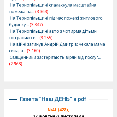
На Тернопільщині спалахнула масштабна
пожежа на…
(3 363)
На Тернопільщині під час пожежі житлового
будинку…
(3 347)
На Тернопільщині авто з чотирма дітьми
потрапило в…
(3 255)
На війні загинув Андрій Дмитрів: чекала мама
сина, а…
(3 160)
Священники застерігають вірян від послуг…
(2 968)
Газета “Наш ДЕНЬ” в pdf
№41 (428),
27 жовтня-2 листопада