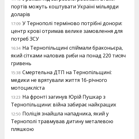
портів можуть коштувати Україні мільярди
доларів
У Тернополі терміново потрібні донори:
17:09
центр крові отримав велике замовлення для
потреб ЗСУ
На Тернопільщині спіймали браконьєра,
16:34
який сітками наловив риби на понад 220 тисяч
гривень
Смертельна ДТП на Тернопільщині:
15:38
медики не врятували життя 16-річного
мотоцикліста
На фронті загинув Юрій Пушкар з
13:23
Тернопільщини: війна забирає найкращих
Поліція знайшла нападника, який у
12:50
Тернополі травмував дитину металевою
пляшкою