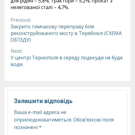
для рідин – 5,8%; трактори – 5,2%; прокат з
нелегованої сталі – 4,7%.
Previous:
Continue
Закрито тимчасову переправу біля
реконструйованого мосту в Теребовлі (СХЕМА
Reading
ОБ’ЇЗДУ)
Next:
У центрі Тернополя в середу подекуди не буде
води
Залишити відповідь
Ваша e-mail адреса не
оприлюднюватиметься.
Обов’язкові поля
позначені
*