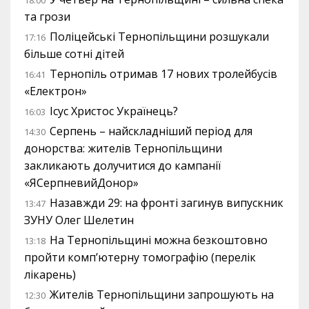
18:00
та грози
Поліцейські Тернопільщини розшукали
17:16
більше сотні дітей
Тернопіль отримав 17 нових тролейбусів
16:41
«Електрон»
Ісус Христос Українець?
16:03
Серпень – найскладніший період для
14:30
донорства: жителів Тернопільщини
закликають долучитися до кампанії
«ЯСерпневийДонор»
Назавжди 29: на фронті загинув випускник
13:47
ЗУНУ Олег Шелетин
На Тернопільщині можна безкоштовно
13:18
пройти комп’ютерну томографію (перелік
лікарень)
Жителів Тернопільщини запрошують на
12:30