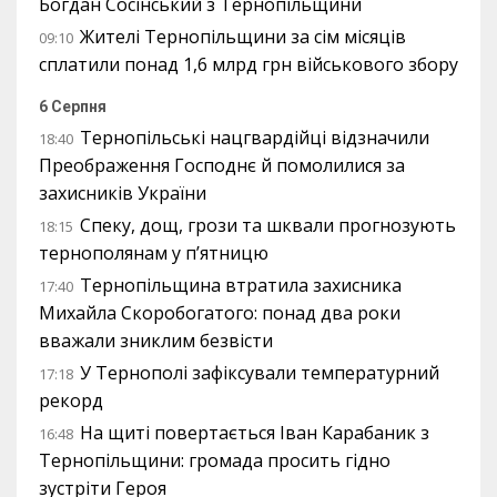
Богдан Сосінський з Тернопільщини
Жителі Тернопільщини за сім місяців
09:10
сплатили понад 1,6 млрд грн військового збору
6 Серпня
Тернопільські нацгвардійці відзначили
18:40
Преображення Господнє й помолилися за
захисників України
Спеку, дощ, грози та шквали прогнозують
18:15
тернополянам у п’ятницю
Тернопільщина втратила захисника
17:40
Михайла Скоробогатого: понад два роки
вважали зниклим безвісти
У Тернополі зафіксували температурний
17:18
рекорд
На щиті повертається Іван Карабаник з
16:48
Тернопільщини: громада просить гідно
зустріти Героя