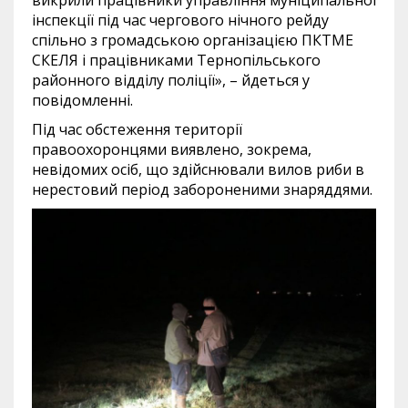
викрили працівники управління муніципальної
інспекції під час чергового нічного рейду
спільно з громадською організацією ПКТМЕ
СКЕЛЯ і працівниками Тернопільського
районного відділу поліції», – йдеться у
повідомленні.
Під час обстеження території
правоохоронцями виявлено, зокрема,
невідомих осіб, що здійснювали вилов риби в
нерестовий період забороненими знаряддями.