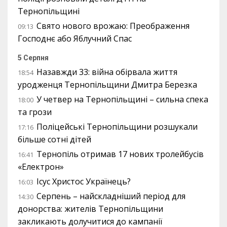
Тернопільщині
Свято нового врожаю: Преображення
09:13
Господнє або Яблучний Спас
5 Серпня
Назавжди 33: війна обірвала життя
18:54
уродженця Тернопільщини Дмитра Березка
У четвер на Тернопільщині – сильна спека
18:00
та грози
Поліцейські Тернопільщини розшукали
17:16
більше сотні дітей
Тернопіль отримав 17 нових тролейбусів
16:41
«Електрон»
Ісус Христос Українець?
16:03
Серпень – найскладніший період для
14:30
донорства: жителів Тернопільщини
закликають долучитися до кампанії