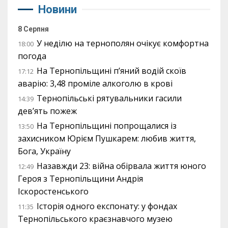
Новини
8 Серпня
У неділю на тернополян очікує комфортна
18:00
погода
На Тернопільщині п’яний водій скоїв
17:12
аварію: 3,48 проміле алкоголю в крові
Тернопільські рятувальники гасили
14:39
дев’ять пожеж
На Тернопільщині попрощалися із
13:50
захисником Юрієм Пушкарем: любив життя,
Бога, Україну
Назавжди 23: війна обірвала життя юного
12:49
Героя з Тернопільщини Андрія
Іскоростенського
Історія одного експонату: у фондах
11:35
Тернопільського краєзнавчого музею