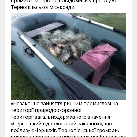
промислом. Про це повідомили у пресслужбі
Тернопільської міськради.
«Незаконне зайняття рибним промислом на
території природоохоронної
території загальнодержавного значення
«Серетський гідрологічний заказник», що
поблизу с.Чернихів Тернопільської громади,