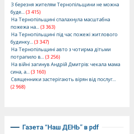
З березня жителям Тернопільщини не можна
буде…
(3 415)
На Тернопільщині спалахнула масштабна
пожежа на…
(3 363)
На Тернопільщині під час пожежі житлового
будинку…
(3 347)
На Тернопільщині авто з чотирма дітьми
потрапило в…
(3 256)
На війні загинув Андрій Дмитрів: чекала мама
сина, а…
(3 160)
Священники застерігають вірян від послуг…
(2 968)
Газета “Наш ДЕНЬ” в pdf