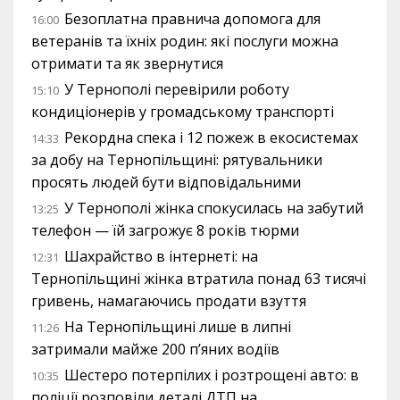
Безоплатна правнича допомога для
16:00
ветеранів та їхніх родин: які послуги можна
отримати та як звернутися
У Тернополі перевірили роботу
15:10
кондиціонерів у громадському транспорті
Рекордна спека і 12 пожеж в екосистемах
14:33
за добу на Тернопільщині: рятувальники
просять людей бути відповідальними
У Тернополі жінка спокусилась на забутий
13:25
телефон — їй загрожує 8 років тюрми
Шахрайство в інтернеті: на
12:31
Тернопільщині жінка втратила понад 63 тисячі
гривень, намагаючись продати взуття
На Тернопільщині лише в липні
11:26
затримали майже 200 п’яних водіїв
Шестеро потерпілих і розтрощені авто: в
10:35
поліції розповіли деталі ДТП на