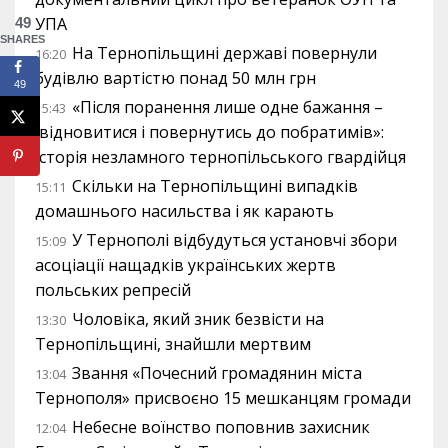
УПА
49
SHARES
На Тернопільщині державі повернули
16:20
будівлю вартістю понад 50 млн грн
49
«Після поранення лише одне бажання –
15:43
відновитися і повернутись до побратимів»:
історія незламного тернопільського гвардійця
Скільки на Тернопільщині випадків
15:11
домашнього насильства і як карають
У Тернополі відбудуться установчі збори
15:09
асоціації нащадків українських жертв
польських репресій
Чоловіка, який зник безвісти на
13:30
Тернопільщині, знайшли мертвим
Звання «Почесний громадянин міста
13:04
Тернополя» присвоєно 15 мешканцям громади
Небесне воїнство поповнив захисник
12:04