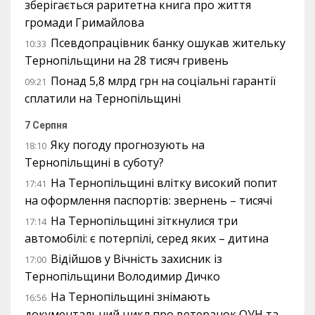
зберігається раритетна книга про життя
громади Гримайлова
Псевдопрацівник банку ошукав жительку
10:33
Тернопільщини на 28 тисяч гривень
Понад 5,8 млрд грн на соціальні гарантії
09:21
сплатили на Тернопільщині
7 Серпня
Яку погоду прогнозують на
18:10
Тернопільщині в суботу?
На Тернопільщині влітку високий попит
17:41
на оформлення паспортів: звернень – тисячі
На Тернопільщині зіткнулися три
17:14
автомобілі: є потерпілі, серед яких – дитина
Відійшов у Вічність захисник із
17:00
Тернопільщини Володимир Дичко
На Тернопільщині знімають
16:56
документальний цикл про ветеранок ОУН та