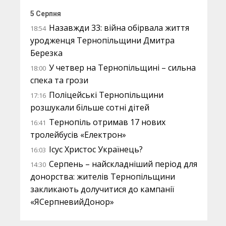
5 Серпня
Назавжди 33: війна обірвала життя
18:54
уродженця Тернопільщини Дмитра
Березка
У четвер на Тернопільщині – сильна
18:00
спека та грози
Поліцейські Тернопільщини
17:16
розшукали більше сотні дітей
Тернопіль отримав 17 нових
16:41
тролейбусів «Електрон»
Ісус Христос Українець?
16:03
Серпень – найскладніший період для
14:30
донорства: жителів Тернопільщини
закликають долучитися до кампанії
«ЯСерпневийДонор»