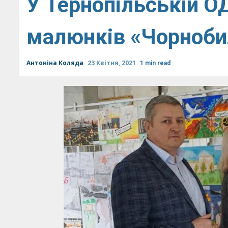
У Тернопільській О
малюнків «Чорнобил
Антоніна Коляда
23 Квітня, 2021
1 min read