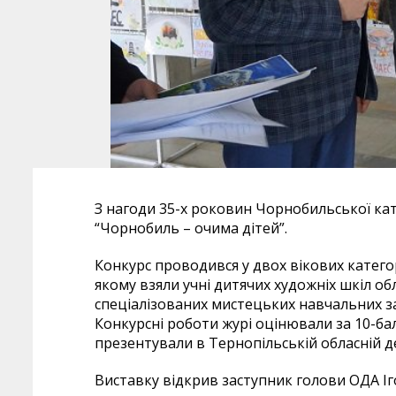
З нагоди 35-х роковин Чорнобильської ка
“Чорнобиль – очима дітей”.
Конкурс проводився у двох вікових категорія
якому взяли учні дитячих художніх шкіл об
спеціалізованих мистецьких навчальних за
Конкурсні роботи журі оцінювали за 10-б
презентували в Тернопільській обласній де
Виставку відкрив заступник голови ОДА Іг