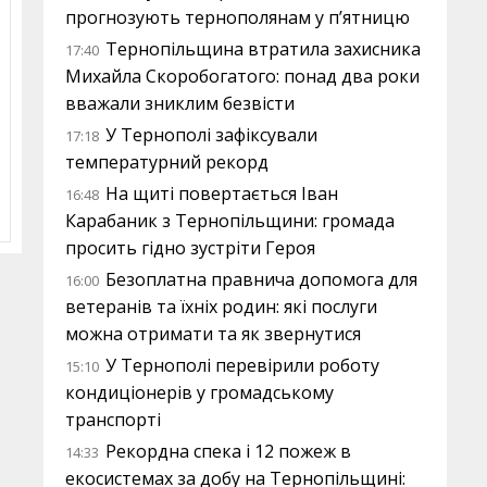
прогнозують тернополянам у п’ятницю
Тернопільщина втратила захисника
17:40
Михайла Скоробогатого: понад два роки
вважали зниклим безвісти
У Тернополі зафіксували
17:18
температурний рекорд
На щиті повертається Іван
16:48
Карабаник з Тернопільщини: громада
просить гідно зустріти Героя
Безоплатна правнича допомога для
16:00
ветеранів та їхніх родин: які послуги
можна отримати та як звернутися
У Тернополі перевірили роботу
15:10
кондиціонерів у громадському
транспорті
Рекордна спека і 12 пожеж в
14:33
екосистемах за добу на Тернопільщині: