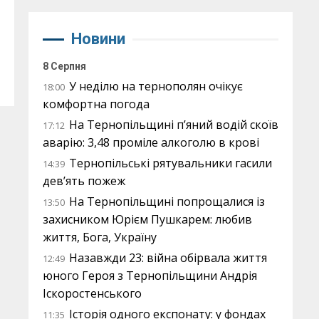
Новини
8 Серпня
У неділю на тернополян очікує
18:00
комфортна погода
На Тернопільщині п’яний водій скоїв
17:12
аварію: 3,48 проміле алкоголю в крові
Тернопільські рятувальники гасили
14:39
дев’ять пожеж
На Тернопільщині попрощалися із
13:50
захисником Юрієм Пушкарем: любив
життя, Бога, Україну
Назавжди 23: війна обірвала життя
12:49
юного Героя з Тернопільщини Андрія
Іскоростенського
Історія одного експонату: у фондах
11:35