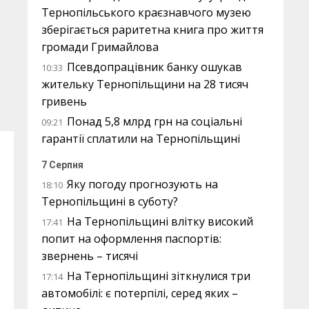
Тернопільського краєзнавчого музею
зберігається раритетна книга про життя
громади Гримайлова
Псевдопрацівник банку ошукав
10:33
жительку Тернопільщини на 28 тисяч
гривень
Понад 5,8 млрд грн на соціальні
09:21
гарантії сплатили на Тернопільщині
7 Серпня
Яку погоду прогнозують на
18:10
Тернопільщині в суботу?
На Тернопільщині влітку високий
17:41
попит на оформлення паспортів:
звернень – тисячі
На Тернопільщині зіткнулися три
17:14
автомобілі: є потерпілі, серед яких –