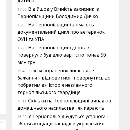
дитина
Відійшов у Вічність захисник із
17:00
Тернопільщини Володимир Дичко
На Тернопільщині знімають
16:56
документальний цикл про ветеранок
ОУН та УПА
На Тернопільщині державі
16:20
повернули будівлю вартістю понад 50
млн грн
«Після поранення лише одне
15:43
бажання – відновитися і повернутись до
побратимів»: історія незламного
тернопільського гвардійця
Скільки на Тернопільщині випадків
15:11
домашнього насильства і як карають
У Тернополі відбудуться установчі
15:09
збори асоціації нащадків українських