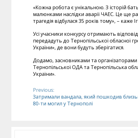
«Кожна робота є унікальною. З історій бат
малюнками наслідки аварії ЧАЕС. Це ще ра
трагедія відбулася 35 років тому», – каже І
Усі учасники конкурсу отримають відповідн
передадуть до Тернопільської обласної гр
України», де вони будуть зберігатися.
Додамо, засновниками та організаторами к
Тернопільської ОДА та Тернопільська обл
України».
Previous:
Continue
Затримали вандала, який пошкодив близь
80-ти могил у Тернополі
Reading