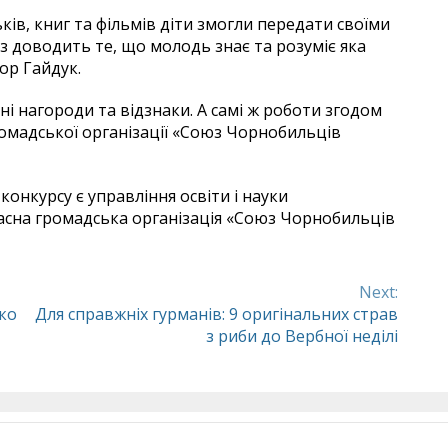
ьків, книг та фільмів діти змогли передати своїми
з доводить те, що молодь знає та розуміє яка
гор Гайдук.
і нагороди та відзнаки. А самі ж роботи згодом
омадської організації «Союз Чорнобильців
онкурсу є управління освіти і науки
асна громадська організація «Союз Чорнобильців
Next:
ко
Для справжніх гурманів: 9 оригінальних страв
з риби до Вербної неділі