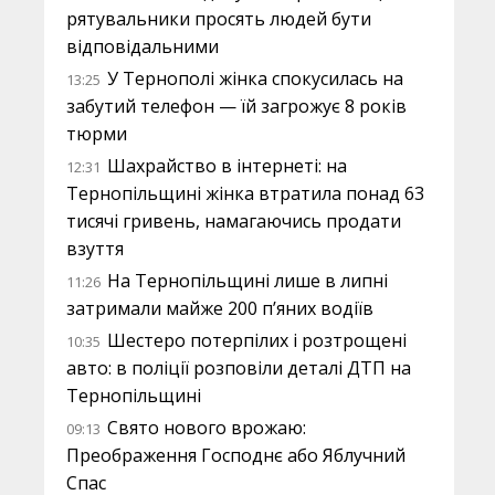
рятувальники просять людей бути
відповідальними
У Тернополі жінка спокусилась на
13:25
забутий телефон — їй загрожує 8 років
тюрми
Шахрайство в інтернеті: на
12:31
Тернопільщині жінка втратила понад 63
тисячі гривень, намагаючись продати
взуття
На Тернопільщині лише в липні
11:26
затримали майже 200 п’яних водіїв
Шестеро потерпілих і розтрощені
10:35
авто: в поліції розповіли деталі ДТП на
Тернопільщині
Свято нового врожаю:
09:13
Преображення Господнє або Яблучний
Спас