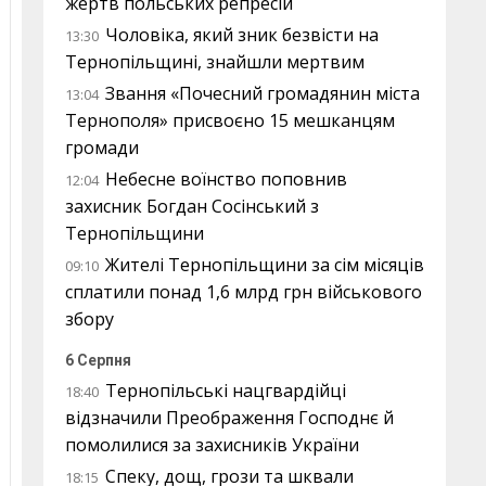
жертв польських репресій
Чоловіка, який зник безвісти на
13:30
Тернопільщині, знайшли мертвим
Звання «Почесний громадянин міста
13:04
Тернополя» присвоєно 15 мешканцям
громади
Небесне воїнство поповнив
12:04
захисник Богдан Сосінський з
Тернопільщини
Жителі Тернопільщини за сім місяців
09:10
сплатили понад 1,6 млрд грн військового
збору
6 Серпня
Тернопільські нацгвардійці
18:40
відзначили Преображення Господнє й
помолилися за захисників України
Спеку, дощ, грози та шквали
18:15