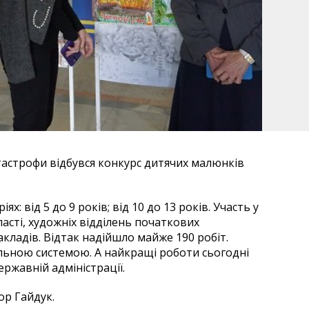
тастрофи відбувся конкурс дитячих малюнків
х: від 5 до 9 років; від 10 до 13 років. Участь у
ласті, художніх відділень початкових
кладів. Відтак надійшло майже 190 робіт.
альною системою. А найкращі роботи сьогодні
ржавній адміністрації.
ор Гайдук.