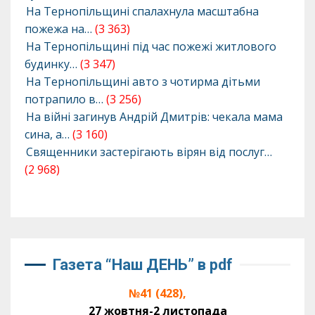
На Тернопільщині спалахнула масштабна
пожежа на…
(3 363)
На Тернопільщині під час пожежі житлового
будинку…
(3 347)
На Тернопільщині авто з чотирма дітьми
потрапило в…
(3 256)
На війні загинув Андрій Дмитрів: чекала мама
сина, а…
(3 160)
Священники застерігають вірян від послуг…
(2 968)
Газета “Наш ДЕНЬ” в pdf
№41 (428),
27 жовтня-2 листопада