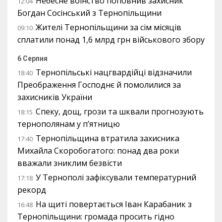
Небесне воїнство поповнив захисник
12:04
Богдан Сосінський з Тернопільщини
Жителі Тернопільщини за сім місяців
09:10
сплатили понад 1,6 млрд грн військового збору
6 Серпня
Тернопільські нацгвардійці відзначили
18:40
Преображення Господнє й помолилися за
захисників України
Спеку, дощ, грози та шквали прогнозують
18:15
тернополянам у п’ятницю
Тернопільщина втратила захисника
17:40
Михайла Скоробогатого: понад два роки
вважали зниклим безвісти
У Тернополі зафіксували температурний
17:18
рекорд
На щиті повертається Іван Карабаник з
16:48
Тернопільщини: громада просить гідно