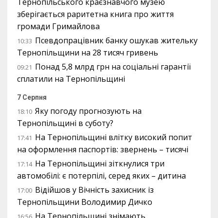
Тернопільського краєзнавчого музею
зберігається раритетна книга про життя
громади Гримайлова
Псевдопрацівник банку ошукав жительку
10:33
Тернопільщини на 28 тисяч гривень
Понад 5,8 млрд грн на соціальні гарантії
09:21
сплатили на Тернопільщині
7 Серпня
Яку погоду прогнозують на
18:10
Тернопільщині в суботу?
На Тернопільщині влітку високий попит
17:41
на оформлення паспортів: звернень – тисячі
На Тернопільщині зіткнулися три
17:14
автомобілі: є потерпілі, серед яких – дитина
Відійшов у Вічність захисник із
17:00
Тернопільщини Володимир Дичко
На Тернопільщині знімають
16:56