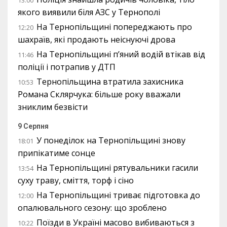
якого виявили біля АЗС у Тернополі
На Тернопільщині попереджають про
12:20
шахраїв, які продають неіснуючі дрова
На Тернопільщині п’яний водій втікав від
11:46
поліції і потрапив у ДТП
Тернопільщина втратила захисника
10:53
Романа Склярчука: більше року вважали
зниклим безвісти
9 Серпня
У понеділок на Тернопільщині знову
18:01
припікатиме сонце
На Тернопільщині рятувальники гасили
13:54
суху траву, сміття, торф і сіно
На Тернопільщині триває підготовка до
12:00
опалювального сезону: що зроблено
Поїзди в Україні масово вибиваються з
10:22