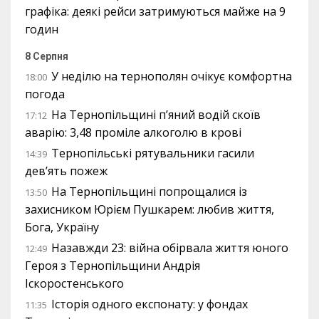
графіка: деякі рейси затримуються майже на 9
годин
8 Серпня
У неділю на тернополян очікує комфортна
18:00
погода
На Тернопільщині п’яний водій скоїв
17:12
аварію: 3,48 проміле алкоголю в крові
Тернопільські рятувальники гасили
14:39
дев’ять пожеж
На Тернопільщині попрощалися із
13:50
захисником Юрієм Пушкарем: любив життя,
Бога, Україну
Назавжди 23: війна обірвала життя юного
12:49
Героя з Тернопільщини Андрія
Іскоростенського
Історія одного експонату: у фондах
11:35