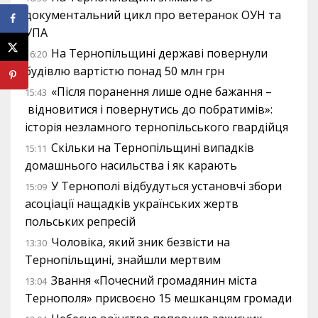
документальний цикл про ветеранок ОУН та
УПА
На Тернопільщині державі повернули
16:20
будівлю вартістю понад 50 млн грн
«Після поранення лише одне бажання –
15:43
відновитися і повернутись до побратимів»:
історія незламного тернопільського гвардійця
Скільки на Тернопільщині випадків
15:11
домашнього насильства і як карають
У Тернополі відбудуться установчі збори
15:09
асоціації нащадків українських жертв
польських репресій
Чоловіка, який зник безвісти на
13:30
Тернопільщині, знайшли мертвим
Звання «Почесний громадянин міста
13:04
Тернополя» присвоєно 15 мешканцям громади