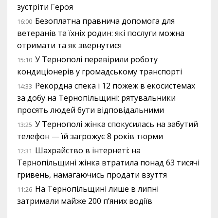
зустріти Героя
Безоплатна правнича допомога для
16:00
ветеранів та їхніх родин: які послуги можна
отримати та як звернутися
У Тернополі перевірили роботу
15:10
кондиціонерів у громадському транспорті
Рекордна спека і 12 пожеж в екосистемах
14:33
за добу на Тернопільщині: рятувальники
просять людей бути відповідальними
У Тернополі жінка спокусилась на забутий
13:25
телефон — їй загрожує 8 років тюрми
Шахрайство в інтернеті: на
12:31
Тернопільщині жінка втратила понад 63 тисячі
гривень, намагаючись продати взуття
На Тернопільщині лише в липні
11:26
затримали майже 200 п’яних водіїв