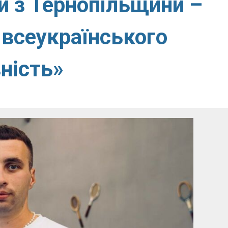
и з Тернопільщини –
 всеукраїнського
вність»