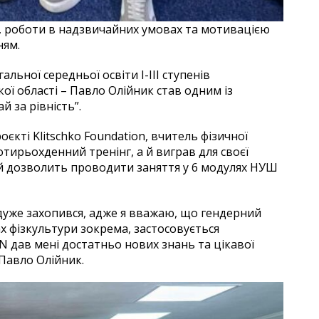
і, роботи в надзвичайних умовах та мотивацією
нням.
льної середньої освіти І-ІІІ ступенів
ої області – Павло Олійник став одним із
й за рівність”.
оєкті Klitschko Foundation, вчитель фізичної
ирьохденний тренінг, а й виграв для своєї
й дозволить проводити заняття у 6 модулях НУШ
 дуже захопився, адже я вважаю, що гендерний
ках фізкультури зокрема, застосовується
 дав мені достатньо нових знань та цікавої
 Павло Олійник.