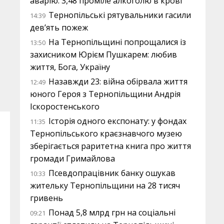
аварію: 3,48 проміле алкоголю в крові
Тернопільські рятувальники гасили
14:39
дев’ять пожеж
На Тернопільщині попрощалися із
13:50
захисником Юрієм Пушкарем: любив
життя, Бога, Україну
Назавжди 23: війна обірвала життя
12:49
юного Героя з Тернопільщини Андрія
Іскоростенського
Історія одного експонату: у фондах
11:35
Тернопільського краєзнавчого музею
зберігається раритетна книга про життя
громади Гримайлова
Псевдопрацівник банку ошукав
10:33
жительку Тернопільщини на 28 тисяч
гривень
Понад 5,8 млрд грн на соціальні
09:21