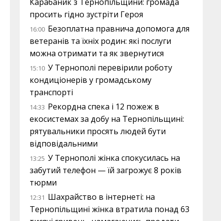
Карабаник з Тернопільщини: громада
просить гідно зустріти Героя
Безоплатна правнича допомога для
16:00
ветеранів та їхніх родин: які послуги
можна отримати та як звернутися
У Тернополі перевірили роботу
15:10
кондиціонерів у громадському
транспорті
Рекордна спека і 12 пожеж в
14:33
екосистемах за добу на Тернопільщині:
рятувальники просять людей бути
відповідальними
У Тернополі жінка спокусилась на
13:25
забутий телефон — їй загрожує 8 років
тюрми
Шахрайство в інтернеті: на
12:31
Тернопільщині жінка втратила понад 63