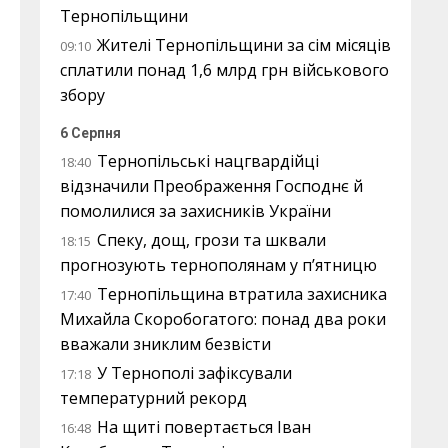
Тернопільщини
Жителі Тернопільщини за сім місяців
09:10
сплатили понад 1,6 млрд грн військового
збору
6 Серпня
Тернопільські нацгвардійці
18:40
відзначили Преображення Господнє й
помолилися за захисників України
Спеку, дощ, грози та шквали
18:15
прогнозують тернополянам у п’ятницю
Тернопільщина втратила захисника
17:40
Михайла Скоробогатого: понад два роки
вважали зниклим безвісти
У Тернополі зафіксували
17:18
температурний рекорд
На щиті повертається Іван
16:48