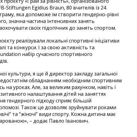
ах проєкту «Грай за рівність», організованого
-Stiftungen Egidius Braun, 80 вчителів із 24
граму, яка допоможе їм створити гендерно-рівні
ого, значна частина інтенсивних занять
аохочувати своїх підопічних до занять спортом.
оєкту реалізували локальні спортивні ініціативи
лі та конкурси. І за свою активність та
oundation набір сучасного спортивного
дів.
ої культури, я ще й директор закладу загальної
з недостатнім обладнанням необхідним спортивним
 на уроках. Але, за великим рахунком, навіть і
зитивного налаштування дітей на заняттях
ння гендерного підходу сприяє більшій
допомозі. Також це дозволяє зруйнувати роками
вічі” та “жіночі” види спорту. Кожна дитина має
дарованою», – додає Павло Іванович.