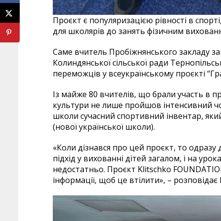
Проєкт є популяризацією рівності в спорт
для школярів до занять фізичним вихова
Саме вчитель Пробіжнянського закладу зага
Колиндянської сільської ради Тернопільськ
переможців у всеукраїнському проєкті “Гра
Із майже 80 вчителів, що брали участь в пр
культури не лише пройшов інтенсивний чот
школи сучасний спортивний інвентар, яки
(нової української школи).
«Коли дізнався про цей проєкт, то одразу
підхід у вихованні дітей загалом, і на уро
недостатньо. Проєкт Klitschko FOUNDATION
інформації, щоб це втілити», – розповідає