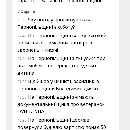
гарантії сплатили на Тернопільщині
7 Серпня
Яку погоду прогнозують на
18:10
Тернопільщині в суботу?
На Тернопільщині влітку високий
17:41
попит на оформлення паспортів:
звернень – тисячі
На Тернопільщині зіткнулися три
17:14
автомобілі: є потерпілі, серед яких –
дитина
Відійшов у Вічність захисник із
17:00
Тернопільщини Володимир Дичко
На Тернопільщині знімають
16:56
документальний цикл про ветеранок
ОУН та УПА
На Тернопільщині державі
16:20
повернули будівлю вартістю понад 50