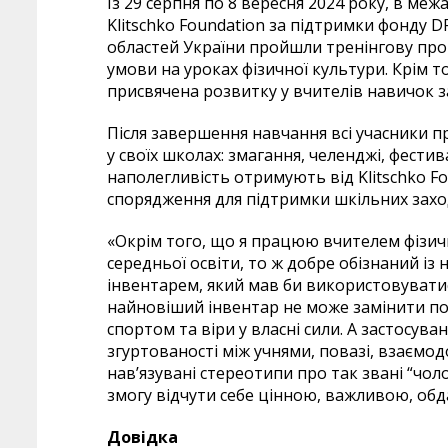
Із 29 серпня по 8 вересня 2024 року, в меж
Klitschko Foundation за підтримки фонду DFB
областей України пройшли тренінгову про
умови на уроках фізичної культури. Крім т
присвячена розвитку у вчителів навичок з
Після завершення навчання всі учасники пр
у своїх школах: змагання, челенджі, фестива
наполегливість отримують від Klitschko F
спорядження для підтримки шкільних захо
«Окрім того, що я працюю вчителем фізичн
середньої освіти, то ж добре обізнаний і
інвентарем, який мав би використовуватись
найновіший інвентар не може замінити по
спортом та віри у власні сили. А застосува
згуртованості між учнями, повазі, взаємо
нав’язувані стереотипи про так звані “чоло
змогу відчути себе цінною, важливою, об
Довідка