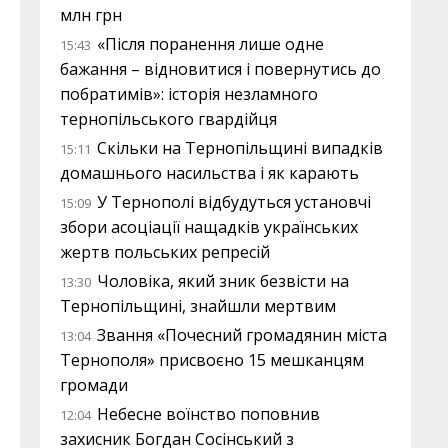
млн грн
«Після поранення лише одне
15:43
бажання – відновитися і повернутись до
побратимів»: історія незламного
тернопільського гвардійця
Скільки на Тернопільщині випадків
15:11
домашнього насильства і як карають
У Тернополі відбудуться установчі
15:09
збори асоціації нащадків українських
жертв польських репресій
Чоловіка, який зник безвісти на
13:30
Тернопільщині, знайшли мертвим
Звання «Почесний громадянин міста
13:04
Тернополя» присвоєно 15 мешканцям
громади
Небесне воїнство поповнив
12:04
захисник Богдан Сосінський з