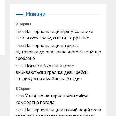
Новини
9 Серпня
На Тернопільщині рятувальники
13:54
гасили суху траву, сміття, торф і сіно
На Тернопільщині триває
12:00
підготовка до опалювального сезону: що
зроблено
Поїзди в Україні масово
10:22
вибиваються з графіка: деякі рейси
затримуються майже на 9 годин
8 Серпня
У неділю на тернополян очікує
18:00
комфортна погода
На Тернопільщині п’яний водій скоїв
17:12