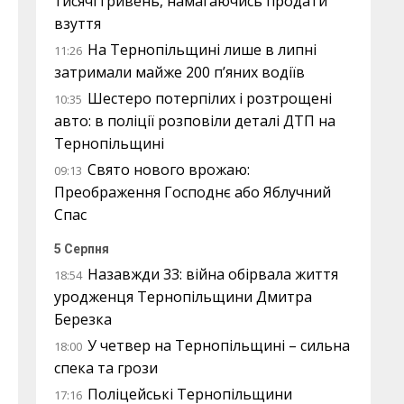
тисячі гривень, намагаючись продати
взуття
На Тернопільщині лише в липні
11:26
затримали майже 200 п’яних водіїв
Шестеро потерпілих і розтрощені
10:35
авто: в поліції розповіли деталі ДТП на
Тернопільщині
Свято нового врожаю:
09:13
Преображення Господнє або Яблучний
Спас
5 Серпня
Назавжди 33: війна обірвала життя
18:54
уродженця Тернопільщини Дмитра
Березка
У четвер на Тернопільщині – сильна
18:00
спека та грози
Поліцейські Тернопільщини
17:16