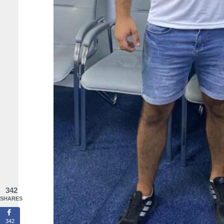
342
SHARES
342